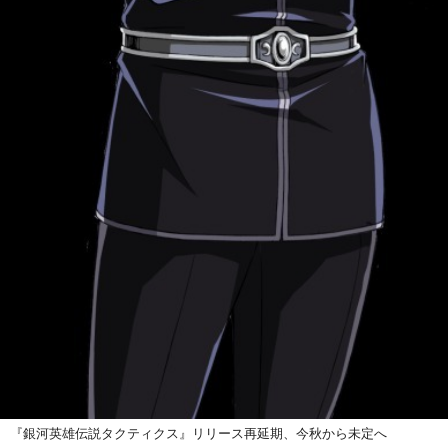
『銀河英雄伝説タクティクス』リリース再延期、今秋から未定へ