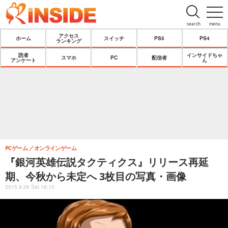
search
menu
アクセス
ホーム
スイッチ
PS5
PS4
ランキング
読者
インサイドちゃ
スマホ
PC
配信者
アンケート
ん
PCゲーム
オンラインゲーム
『銀河英雄伝説タクティクス』リリース再延
期、今秋から未定へ 3枚目の写真・画像
2015.9.26 Sat 18:10