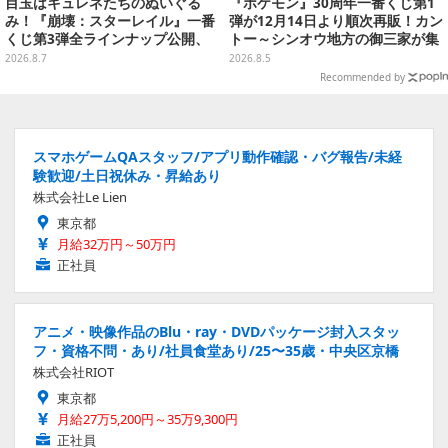
目玉はキュレネたちのぬいぐる
『ポケモン』30周年一番くじ第1
み！『崩壊：スターレイル』一番
弾が12月14日より順次再販！カン
くじ第3弾全ラインナップ公開、
トー～シンオウ地方の御三家が集
美麗ビジュアルのアクリルボード
まった時計、ぬいぐるみなど記念
2026.8.7
2026.8.5
など用意
グッズ盛りだくさん
Recommended by
スマホゲームQAスタッフ/アプリ動作確認・バグ報告/未経
験歓迎/土日祝休み・昇給あり
株式会社Le Lien
東京都
月給32万円～50万円
正社員
アニメ・映像作品のBlu・ray・DVDパッケージ封入スタッ
フ・資格不問・あり/社員食堂あり/25〜35歳・中央区京橋
株式会社RIOT
東京都
月給27万5,200円～35万9,300円
正社員