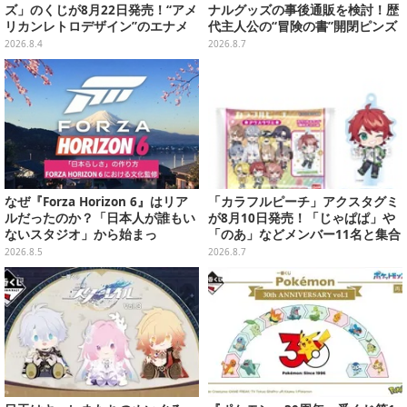
ズ」のくじが8月22日発売！“アメ
ナルグッズの事後通販を検討！歴
リカンレトロデザイン”のエナメ
代主人公の“冒険の書”開閉ピンズ
ルバッグやTシャツなど、日常使
をはじめ、ユニークなＴシャツや
2026.8.4
2026.8.7
いできるグッズを用意
雑貨など
なぜ『Forza Horizon 6』はリア
「カラフルピーチ」アクスタグミ
ルだったのか？「日本人が誰もい
が8月10日発売！「じゃぱぱ」や
ないスタジオ」から始まっ
「のあ」などメンバー11名と集合
た、“生活感のある日本"の作り方
デザイン全15種、ボールチェーン
2026.8.5
2026.8.7
【CEDEC2026】
付きでアクセサリーにも