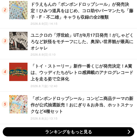
ドラえもんの「ボンボンドロップシール」が発売決
定！ひみつ道具をはじめ、コロ助やパーマンたち「藤
子・F・不二雄」キャラも収録の全2種類
2026.8.9(日) 14:15
ユニクロの「浮世絵」UTが8月17日発売！がしゃどく
ろなど妖怪をモチーフにした、奥深い世界観が最高に
オシャレ
2026.8.9(日) 0:10
「トイ・ストーリー」新作一番くじが発売決定！A賞
は、ウッディたちがレトロ感満載のアナログレコード
上を走る姿で立体化
2026.8.7(金) 12:40
「ボンボンドロップシール」コンビニ商品テーマの新
作が公式抽選販売！おにぎり＆お弁当、ホットスナッ
クなど4種セット
2026.8.8(土) 13:15
ランキングをもっと見る