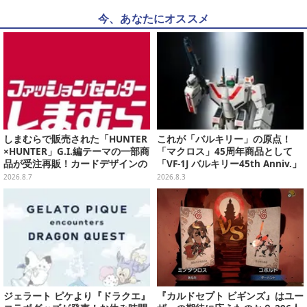
今、あなたにオススメ
しまむらで販売された「HUNTER
これが「バルキリー」の原点！
×HUNTER」G.I.編テーマの一部商
「マクロス」45周年商品として
品が受注再販！カードデザインの
「VF-1J バルキリー45th Anniv.」
キーホルダーや、キルアたちのセ
が予約開始
2026.8.7
2026.8.3
リフ付ソックスなど
ジェラート ピケより『ドラクエ』
『カルドセプト ビギンズ』はユー