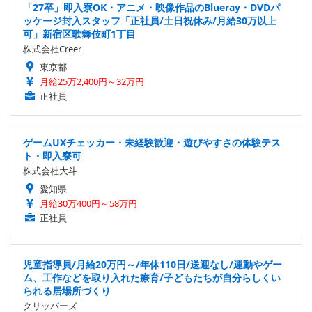
「27卒」即入寮OK・アニメ・映像作品のBlueray・DVDパ
ッケージ封入スタッフ「正社員/土日祝休み/月給30万以上
可」新宿区歌舞伎町1丁目
株式会社Creer
東京都
月給25万2,400円～32万円
正社員
ゲームUXチェッカー・未経験歓迎・遊びやすさの体験テス
ト・即入寮可
株式会社大斗
愛知県
月給30万400円～58万円
正社員
児童指導員/月給20万円～/年休110日/送迎なし/運動やゲー
ム、工作などを取り入れた療育/子どもたちが自分らしくい
られる居場所づくり
クリッパーズ