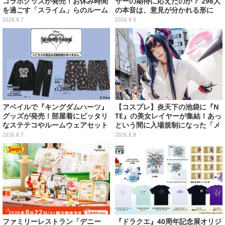
コラボグッズが発売！お休み時間
ザーの期待に応えたのか？ 296人
を過ごす「スライム」らのルーム
の本音は、意見が分かれる形に
ウェア、雑貨など多数ラインナッ
【アンケ結果】
2026.8.7
2026.8.9
プ
アベイルで『キングダムハーツ』
【コスプレ】炎天下の池袋に『N
グッズが発売！部屋着にピッタリ
TE』の美女レイヤーが集結！あっ
なステテコやルームウェアセット
という間に入場規制になった「メ
ェメェ村の大冒険」をレポート
2026.8.7
2026.8.8
【写真28枚】
ファミリーレストラン「デニー
『ドラクエ』40周年記念展オリジ