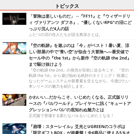
トピックス
「冒険は楽しいものだ」 ─『FF11』と『ウィザードリ
ィ ヴァリアンツ ダフネ』、"優しくないRPG"の沼にど
っぷり沈んだ4人の話
ふたつの沼の住人たちが語る奥深さとは。
『空の軌跡』を遊ぶのは「今」がベスト！暑い夏、涼
しい部屋の中で“青い空”が似合う大冒険へ―最安値で
セール中の『the 1st』から新作『空の軌跡 the 2nd』
まで駆け抜けよう
『空の軌跡 the 2nd』の発売が目前に迫る今こそ、『空の
軌跡 the 1st』から遊び始める絶好のタイミング！ 快適に
なったゲームシステムや新要素を交えながら、今遊びたい
本シリーズの魅力を紹介します。
かわいい…だからこそ、いじめたくなる。正式版リリ
ースの『パルワールド』プレイヤーに訊く“キュートア
グレッション×パル”の底知れぬ魅力とは
正式版で登場する新たなパルもいじめたくなる！
『崩壊：スターレイル』爻光とUGREENのコラボは
「限定ギフトBOX」が超豪華！全6商品に使える5％オ