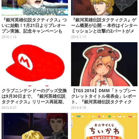
『銀河英雄伝説タクティクス』つ
『銀河英雄伝説タクティクス』ゲ
いに始動！1月21日よりプレオー
ーム概要が公開 ─ 本作はインター
プン実施、記念キャンペーンも
ミッションと出撃の2パートがメ
インに
2016.1.14
2016.1.17
クラブニンテンドーのグッズ交換
【TGS 2014】DMM「トップシー
は9月30日まで、『銀河英雄伝説
クレットタイトル発表会」レポー
タクティクス』リリース再延期、
ト、『銀河英雄伝説タクティク
TVアニメ「幕末Rock」再放送決
ス』はとにかく原作を大切に
2015.9.27
2014.9.18
定、など…昨日のまとめ(9/26)