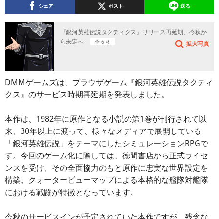
シェア
ポスト
送る
『銀河英雄伝説タクティクス』リリース再延期、今秋か
ら未定へ
全 6 枚
拡大写真
DMMゲームズは、ブラウザゲーム『銀河英雄伝説タクティ
クス』のサービス時期再延期を発表しました。
本作は、1982年に原作となる小説の第1巻が刊行されて以
来、30年以上に渡って、様々なメディアで展開している
「銀河英雄伝説」をテーマにしたシミュレーションRPGで
す。今回のゲーム化に際しては、徳間書店から正式ライセ
ンスを受け、その全面協力のもと原作に忠実な世界設定を
構築。クォータービューマップによる本格的な艦隊対艦隊
における戦闘が特徴となっています。
今秋のサービスインが予定されていた本作ですが、残念な