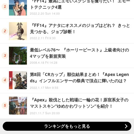
『FF14』最高にエモいスクショを撮りたい！ エモー
トテクニック4選
2022.2.20 Sun 14:00
『FF14』アナタにオススメのジョブはどれ？ きっと
見つかる、ジョブ診断！
2022.2.11 Fri 9:30
最低レベル76〜 『ホーリービースト』上級者向けの
4マップを新規実装
2008.4.18 Fri 14:28
第8回「CRカップ」順位結果まとめ！『Apex Legen
ds』インフルエンサーの祭典で頂点に輝いたのは？
2022.1.17 Mon 9:55
『Apex』殺伐とした戦場に一輪の花！原宿系女子の
マストスキン“ゆめかわワットソン”を紹介！
2021.11.7 Sun 20:00
ランキングをもっと見る