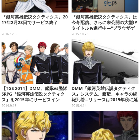
『銀河英雄伝説タクティクス』20
『銀河英雄伝説タクティクス』は
17年2月28日でサービス終了
今冬配信、さらに未公開の大型IP
タイトルも進行中―"ブラウザゲ
ームはまだ死なず"とDMMが語る
2016.12.8
2015.10.23
【TGS 2014】DMM、艦隊vs艦隊
DMM『銀河英雄伝説タクティク
SRPG『銀河英雄伝説タクティク
ス』システム、艦艇、キャラの続
ス』を2015年にサービスイン
報到着…リリースは2015年秋に延
期
2014.9.18
2015.4.14