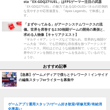
sta「EX-GDQ271UEL」はFPSゲーマー注目の武器
「EX-GDQ271UEL」の魅力であるQD-OLEDパネルの圧倒的
な見やすさや応答速度を、『Apex Legends』で体感しま
す。
「まずやってみる」がアークシステムワークスの流
儀。世界を席巻する2.5D格闘ゲームの開発の裏側と、
求める人物像【キャリアクエスト】
『ギルティギア』シリーズなどで知られ、世界的な格闘ゲ
ーム大会「EVO」でも圧倒的な存在感を放つアークシステ
ムワークス。同社はどのような組織体制で、いかにして世
界中のファンを熱狂させるゲームを生み出しているのでし
ょうか。
おすすめ記事
【急募】ゲームメディアで僕らとテレワーク！インサイド
の編集スタッフorライターを募集中
ゲームアプリ運用スタッフ/ゲーム好き歓迎/研修充実/有給消
化率高い