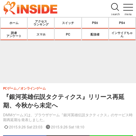
search
menu
アクセス
ホーム
スイッチ
PS5
PS4
ランキング
読者
インサイドちゃ
スマホ
PC
配信者
アンケート
ん
PCゲーム
オンラインゲーム
『銀河英雄伝説タクティクス』リリース再延
期、今秋から未定へ
DMMゲームズは、ブラウザゲーム『銀河英雄伝説タクティクス』のサービス時
期再延期を発表しました。
2015.9.26 Sat 23:03
2015.9.26 Sat 18:10