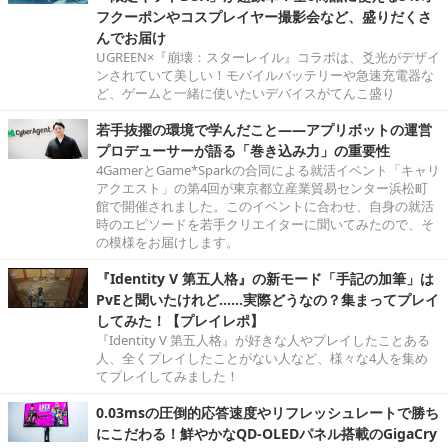
フクーポンやコスプレイヤー撮影会など、盛りだくさ
んでお届け
UGREEN×『崩壊：スターレイル』コラボは、爻光がデザイ
ンされていて美しい！モバイルバッテリーや急速充電器な
ど、ゲームと一緒に使いたいデバイスがてんこ盛り
若手抜擢の環境で学んだこと――アプリボットの運営
プロデューサーが語る「巻き込み力」の重要性
4GamerとGame*Sparkの合同による就活イベント「キャリ
アクエスト」の第4回が東京都立産業貿易センター浜松町
館で開催されました。このイベントに合わせ、自身の就活
時のエピソードを若手クリエイターに聞いてみたので、そ
の模様をお届けします。
『Identity V 第五人格』の新モード「手記の加筆」は
PvEと聞いたけれど……実際どうなの？集まってプレイ
してみた！【プレイレポ】
『Identity V 第五人格』が好きな人やプレイしたことある
人、全くプレイしたことがない人など、様々な4人を集め
てプレイしてみました！
0.03msの圧倒的応答速度やリフレッシュレートで勝ち
にこだわる！鮮やかなQD-OLEDパネル搭載のGigaCry