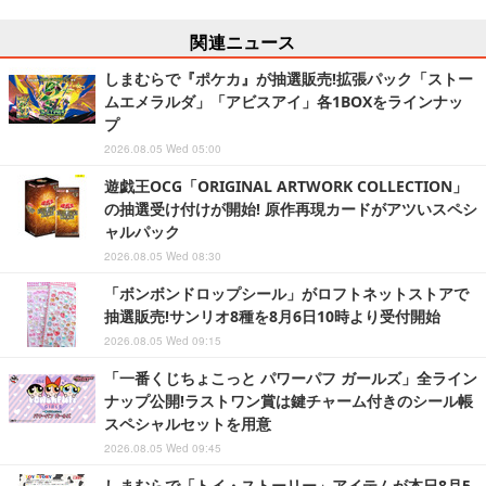
関連ニュース
しまむらで『ポケカ』が抽選販売!拡張パック「ストー
ムエメラルダ」「アビスアイ」各1BOXをラインナッ
プ
2026.08.05 Wed 05:00
遊戯王OCG「ORIGINAL ARTWORK COLLECTION」
の抽選受け付けが開始! 原作再現カードがアツいスペシ
ャルパック
2026.08.05 Wed 08:30
「ボンボンドロップシール」がロフトネットストアで
抽選販売!サンリオ8種を8月6日10時より受付開始
2026.08.05 Wed 09:15
「一番くじちょこっと パワーパフ ガールズ」全ライン
ナップ公開!ラストワン賞は鍵チャーム付きのシール帳
スペシャルセットを用意
2026.08.05 Wed 09:45
しまむらで「トイ・ストーリー」アイテムが本日8月5