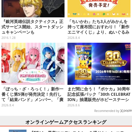
『銀河英雄伝説タクティクス』正
「ちいかわ」たち3人がみかんを
式サービス開始、スタートダッシ
持って座布団におすわり！「新作
ュキャンペーンも
エニマイくじ」より、ぬいぐるみ
画像が初公開
2016.1.28
2026.8.4
「ぼっち・ざ・ろっく！」新作一
まだ間に合う！『ポケカ』30周年
番くじ第5弾が発売決定！先行し
記念拡張パック「30th CELEBRAT
て「結束バンド」メンバー、「廣
ION」抽選販売がホビーステーシ
井きくり」のメイド衣装フィギュ
ョンで実施中、8月6日まで
2026.8.4
2026.8.6
アを公開
Recommended by
オンラインゲームアクセスランキング