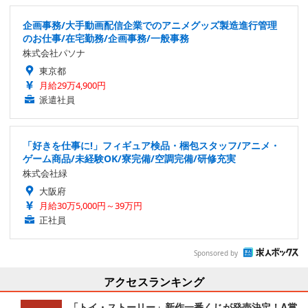
企画事務/大手動画配信企業でのアニメグッズ製造進行管理
のお仕事/在宅勤務/企画事務/一般事務
株式会社パソナ
東京都
月給29万4,900円
派遣社員
「好きを仕事に!」フィギュア検品・梱包スタッフ/アニメ・
ゲーム商品/未経験OK/寮完備/空調完備/研修充実
株式会社緑
大阪府
月給30万5,000円～39万円
正社員
Sponsored by
アクセスランキング
「トイ・ストーリー」新作一番くじが発売決定！A賞