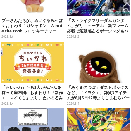
プーさんたちが、ぬいぐるみっぽ
「ストライクフリーダムガンダ
くおすわり！ガシャポン「Winni
ム」がリニューアル！新フレーム
e the Pooh フロッキーチャー
搭載で躍動感あるポージングもバ
ム」ふわふわでどれも可愛い全4
ッチリ
2026.8.6
2026.8.2
種
「ちいかわ」たち3人がみかんを
「あくまのつぼ」ダストボックス
持って座布団におすわり！「新作
など、『ドラクエ』雑貨3アイテ
エニマイくじ」より、ぬいぐるみ
ムが8月5日12時よりしまむらパー
画像が初公開
ク（オンラインストア）にて販
2026.8.4
2026.8.4
売！