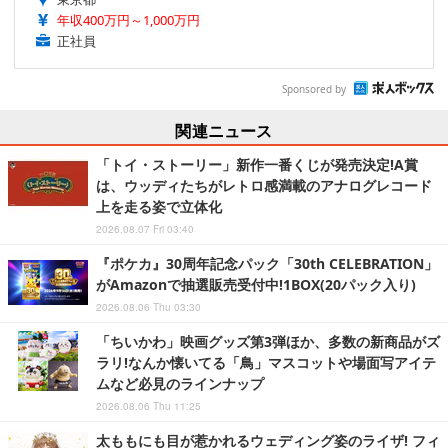
年収400万円～1,000万円
正社員
Sponsored by
関連ニュース
「トイ・ストーリー」新作一番くじが発売決定!A賞
は、ウッディたちがレトロ感満載のアナログレコード
上を走る姿で立体化
2026.08.07 Fri 03:40
『ポケカ』30周年記念パック「30th CELEBRATION」
がAmazonで抽選販売受付中!1BOX(20パック入り)
2026.08.06 Thu 03:30
「ちいかわ」映画グッズ第3弾ほか、多数の新商品がズ
ラリ!なんか懐いてる「鳥」マスコットや場面写アイテ
ムなど必見のラインナップ
2026.08.06 Thu 11:25
太ももにも目が惹かれるウェディング姿のライザ! フィ