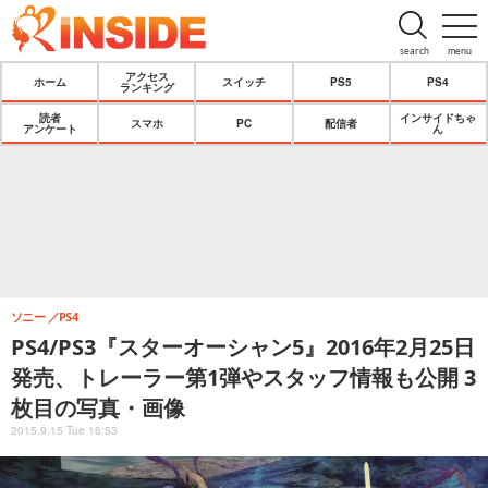
search
menu
アクセス
ホーム
スイッチ
PS5
PS4
ランキング
読者
インサイドちゃ
スマホ
PC
配信者
アンケート
ん
ソニー
PS4
PS4/PS3『スターオーシャン5』2016年2月25日
発売、トレーラー第1弾やスタッフ情報も公開 3
枚目の写真・画像
2015.9.15 Tue 16:53