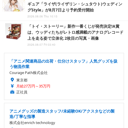
ギュア「ライザ(ライザリン・シュタウト)ウェディン
グStyle」が8月7日より予約受付開始
2026.08.06 Thu 10:15
「トイ・ストーリー」新作一番くじが発売決定!A賞
は、ウッディたちがレトロ感満載のアナログレコード
上を走る姿で立体化 2枚目の写真・画像
2026.08.07 Fri 03:40
「アニメ関連商品の出荷・仕分けスタッフ」人気グッズを扱
う物流作業
Courage Path株式会社
東京都
月給27万円～35万円
正社員
アニメグッズの製造スタッフ/未経験OK/アクスタなどの製
造/丁寧な指導
株式会社enrich technology