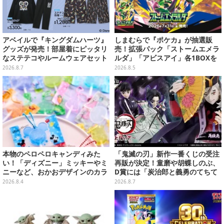
アベイルで『キングダムハーツ』
しまむらで『ポケカ』が抽選販
グッズが発売！部屋着にピッタリ
売！拡張パック「ストームエメラ
なステテコやルームウェアセット
ルダ」「アビスアイ」各1BOXを
ラインナップ
2026.8.7
2026.8.5
本物のペロペロキャンディみた
「鬼滅の刃」新作一番くじの受注
い！「ディズニー」ミッキーやミ
再販が決定！童磨や胡蝶しのぶ、
ニーなど、おかおデザインのカラ
D賞には「炭治郎と義勇のてちて
フルチャーム全10種が8月31日発
ちフィギュア」も
2026.8.4
2026.8.7
売