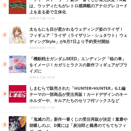
は、ウッディたちがレトロ感満載のアナログレコード
上を走る姿で立体化
2026.8.7(金) 12:40
太ももにも目が惹かれるウェディング姿のライザ！
フィギュア「ライザ（ライザリン・シュタウト）ウェ
ディングStyle」が8月7日より予約受付開始
2026.8.6(木) 19:15
「機動戦士ガンダムSEED」エンディング「暁の車」
をイメージ！カガリとラクスの新作フィギュアがプラ
イズに
2026.8.7(金) 16:20
しまむらで販売された「HUNTER×HUNTER」G.I.編
テーマの一部商品が受注再販！カードデザインのキー
ホルダーや、キルアたちのセリフ付ソックスなど
2026.8.7(金) 11:00
「鬼滅の刃」新作一番くじの受注再販が決定！童磨や
胡蝶しのぶ、D賞には「炭治郎と義勇のてちてちフィ