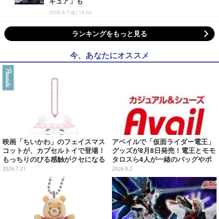
ギュア」も
2026.8.7(金) 16:00
ランキングをもっと見る
今、あなたにオススメ
映画「ちいかわ」のフェイスマス
アベイルで「仮面ライダー電王」
コットが、カプセルトイで登場！
グッズが8月8日発売！電王とモモ
もっちりのびる感触がクセになる
タロスら4人が一緒のバッグやポ
ハチワレ、セイレーンなど全5種
ーチ、収納ボックスも
2026.7.21
2026.8.2