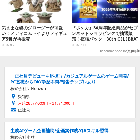
気ままな姿のグローグーが可愛
『ポケカ』30周年記念商品がセブ
い！メディコムトイよりフィギュ
ンネットショッピングで抽選販
ア5種が再販売
売！拡張パック「30th CELEBRAT
ION」と「エーフィ・ブラッキー
2026.8.7
2026.7.11
セット」が対象
Recommended by
「正社員デビューを応援!」/カジュアルゲームのゲーム開発/
PC基礎からOK/学歴不問/報告テンプレあり
株式会社N-Horizon
愛知県
月給28万7,000円～31万1,000円
正社員
生成AIゲーム企画補助/企画案作成/QAスキル習得
株式会社小林