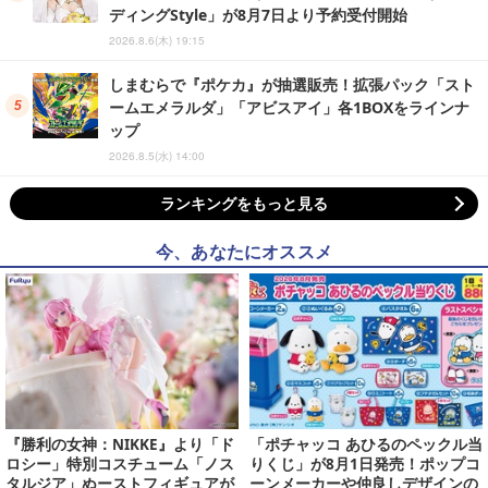
ディングStyle」が8月7日より予約受付開始
2026.8.6(木) 19:15
しまむらで『ポケカ』が抽選販売！拡張パック「スト
ームエメラルダ」「アビスアイ」各1BOXをラインナ
ップ
2026.8.5(水) 14:00
ランキングをもっと見る
今、あなたにオススメ
『勝利の女神：NIKKE』より「ド
「ポチャッコ あひるのペックル当
ロシー」特別コスチューム「ノス
りくじ」が8月1日発売！ポップコ
タルジア」ぬーストフィギュアが
ーンメーカーや仲良しデザインの