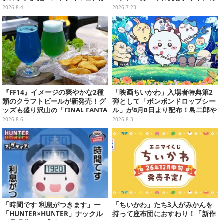
再登場！セクシー&キュートに蓋
両面クッション、日常使いできる
2026.8.4
2026.7.23
を押さえてくれる
雑貨など
『FF14』イメージの爽やかな2種
「映画ちいかわ」入場者特典第2
類のクラフトビールが新発売！グ
弾として「ボンボンドロップシー
ッズも盛り沢山の「FINAL FANTA
ル」が8月8日より配布！島二郎や
SY XIV GOODS SHOP」では巨大
セイレーンはもちろん、人魚のウ
2026.8.6
2026.8.3
なエーテライトもお出迎え
ロコまで…
「時間です 利息がつきます」ー
「ちいかわ」たち3人がみかんを
「HUNTER×HUNTER」ナックル
持って座布団におすわり！「新作