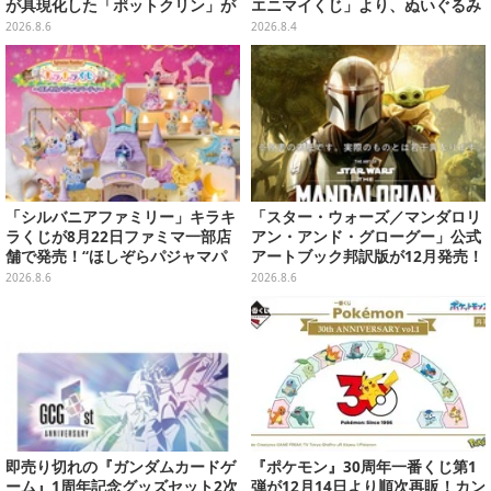
が具現化した「ポットクリン」が
エニマイくじ」より、ぬいぐるみ
貯金箱としてプライズ展開
画像が初公開
2026.8.6
2026.8.4
「シルバニアファミリー」キラキ
「スター・ウォーズ／マンダロリ
ラくじが8月22日ファミマ一部店
アン・アンド・グローグー」公式
舗で発売！“ほしぞらパジャマパ
アートブック邦訳版が12月発売！
ーティ”をテーマに、お人形や建
映画のコンセプトアートやスケッ
2026.8.6
2026.8.6
物がラインナップ
チを掲載
即売り切れの『ガンダムカードゲ
『ポケモン』30周年一番くじ第1
ーム』1周年記念グッズセット2次
弾が12月14日より順次再販！カン