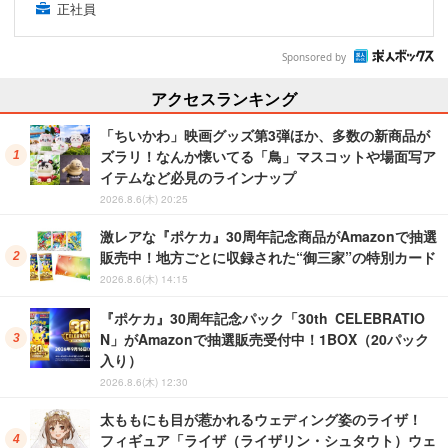
正社員
Sponsored by
アクセスランキング
「ちいかわ」映画グッズ第3弾ほか、多数の新商品が
ズラリ！なんか懐いてる「鳥」マスコットや場面写ア
イテムなど必見のラインナップ
2026.8.6(木) 20:25
激レアな『ポケカ』30周年記念商品がAmazonで抽選
販売中！地方ごとに収録された“御三家”の特別カード
2026.8.6(木) 14:15
『ポケカ』30周年記念パック「30th CELEBRATIO
N」がAmazonで抽選販売受付中！1BOX（20パック
入り）
2026.8.6(木) 12:30
太ももにも目が惹かれるウェディング姿のライザ！
フィギュア「ライザ（ライザリン・シュタウト）ウェ