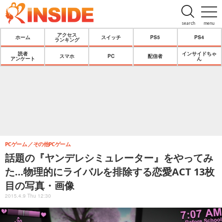
search
menu
アクセス
ホーム
スイッチ
PS5
PS4
ランキング
読者
インサイドちゃ
スマホ
PC
配信者
アンケート
ん
PCゲーム
その他PCゲーム
話題の『ヤンデレシミュレーター』をやってみ
た…物理的にライバルを排除する恋愛ACT 13枚
目の写真・画像
2015.4.9 Thu 12:30