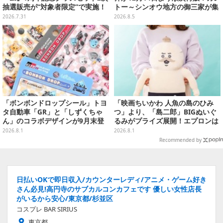
抽選販売が“対象者限定”で実施！
トー～シンオウ地方の御三家が集
プレバン全会員向け3次抽選も
まった時計、ぬいぐるみなど記念
2026.7.31
2026.8.5
グッズ盛りだくさん
「ボンボンドロップシール」トヨ
「映画ちいかわ 人魚の島のひみ
タ自動車「GR」と「しずくちゃ
つ」より、「島二郎」BIGぬいぐ
ん」のコラボデザインが9月末登
るみがプライズ展開！エプロンは
場！くま吉らも描かれた全4柄
ポケット付き
2026.8.1
2026.8.1
Recommended by
日払いOKで即日収入/カウンターレディ/アニメ・ゲーム好き
さん必見!高円寺のサブカルコンカフェです 優しい女性店長
がいるから安心/東京都/杉並区
コスプレ BAR SIRIUS
東京都