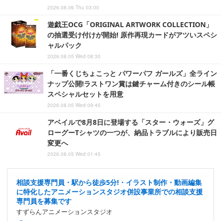
2026.08.06 Thu 03:00
遊戯王OCG「ORIGINAL ARTWORK COLLECTION」
の抽選受け付けが開始! 原作再現カードがアツいスペシ
ャルパック
2026.08.05 Wed 08:30
「一番くじちょこっと パワーパフ ガールズ」全ライン
ナップ公開!ラストワン賞は鍵チャーム付きのシール帳
スペシャルセットを用意
2026.08.05 Wed 09:45
アベイルで8月8日に登場する「スター・ウォーズ」グ
ローグーTシャツの一つが、納品トラブルにより販売日
変更へ
2026.08.05 Wed 01:45
相談支援専門員・駅から徒歩5分!・イラスト制作・動画編集
に特化したアニメーションスタジオ併設事業所での相談支援
専門員を募集です
すずらんアニメーションスタジオ