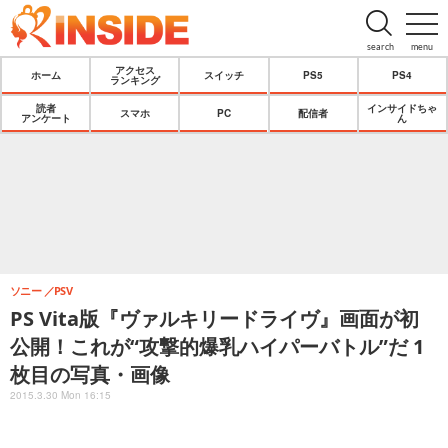
search
menu
アクセス
ホーム
スイッチ
PS5
PS4
ランキング
読者
インサイドちゃ
スマホ
PC
配信者
アンケート
ん
ソニー
PSV
PS Vita版『ヴァルキリードライヴ』画面が初
公開！これが“攻撃的爆乳ハイパーバトル”だ 1
枚目の写真・画像
2015.3.30 Mon 16:15