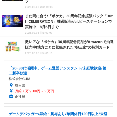
プ
2026.08.05 Wed 05:00
まだ間に合う!『ポケカ』30周年記念拡張パック「30t
h CELEBRATION」抽選販売がホビーステーションで
実施中、8月6日まで
2026.08.06 Thu 03:00
激レアな『ポケカ』30周年記念商品がAmazonで抽選
販売中!地方ごとに収録された“御三家”の特別カード
2026.08.06 Thu 05:15
「20~30代活躍中」ゲーム運営アシスタント/未経験歓迎/第
二新卒歓迎
株式会社GUM
埼玉県
月給30万5,300円～55万円
正社員
ゲームデバッガー/昇給・賞与あり/年間休日120日以上/未経