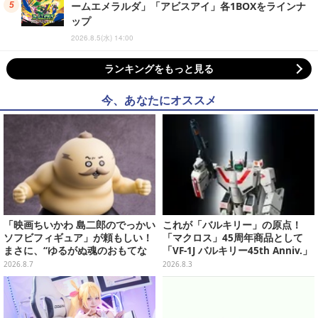
ームエメラルダ」「アビスアイ」各1BOXをラインナ
ップ
2026.8.5(水) 14:00
ランキングをもっと見る
今、あなたにオススメ
「映画ちいかわ 島二郎のでっかい
これが「バルキリー」の原点！
ソフビフィギュア」が頼もしい！
「マクロス」45周年商品として
まさに、“ゆるがぬ魂のおもてな
「VF-1J バルキリー45th Anniv.」
し”
が予約開始
2026.8.7
2026.8.3