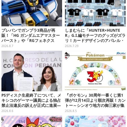
プレバンでガンプラ3商品が再
しまむらに「HUNTER×HUNTE
販！「HG ガンダムエアマスター
R」G.I.編モチーフのグッズがズラ
バースト」や「RGフェネクス
リ！カードデザインのアパレル・
（ナラティブVer.）」も
雑貨、ゴレイヌの「オレが3人分
2026.8.7
2026.7.29
になる…」も
PSディスク生産終了について、メ
『ポケモン』30周年一番くじ第1
キシコのゲーマー議員による独占
弾が12月14日より順次再販！カン
禁止法違反の訴えが正式に進展―
トー～シンオウ地方の御三家が集
「テクノロジーは自由を拡大する
まった時計、ぬいぐるみなど記念
2026.8.6
2026.8.5
ために役立つべき」
グッズ盛りだくさん