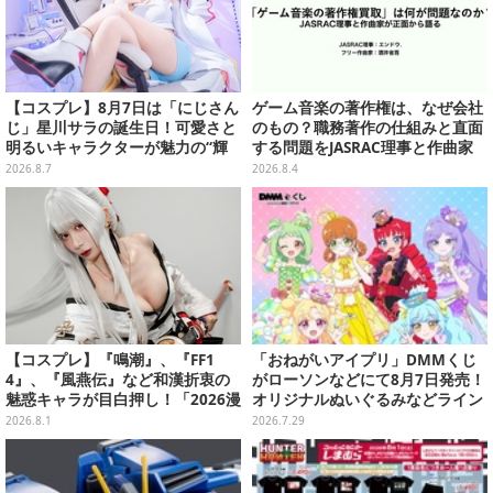
【コスプレ】8月7日は「にじさん
ゲーム音楽の著作権は、なぜ会社
じ」星川サラの誕生日！可愛さと
のもの？職務著作の仕組みと直面
明るいキャラクターが魅力の“輝
する問題をJASRAC理事と作曲家
く一番星”な美女レイヤーまとめ
が徹底解説【CEDEC 2026】
2026.8.7
2026.8.4
【写真40枚】
【コスプレ】『鳴潮』、『FF1
「おねがいアイプリ」DMMくじ
4』、『風燕伝』など和漢折衷の
がローソンなどにて8月7日発売！
魅惑キャラが目白押し！「2026漫
オリジナルぬいぐるみなどライン
画博覧会」美麗レイヤー13選【写
ナップ、各等賞にスペシャルアイ
2026.8.1
2026.7.29
真39枚】
プリカードが付属