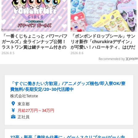
「一番くじちょこっと パワーパフ
「ボンボンドロップシール」サン
ガールズ」全ラインナップ公開！
リオ新作「churukiraデザイン」
ラストワン賞は鍵チャーム付きの
が可愛い！ハローキティ、はぴだ
シール帳スペシャルセットを用意
んぶいなど全8種類が順次展開
2026.8.5
2026.8.6
Recommended by
「すぐに働きたい方歓迎」/アニメグッズ梱包/即入寮OK/寮
費無料/長期安定/20~30代活躍中
株式会社Tetote
東京都
月給27万円～34万円
正社員
27卒・新卒「趣味を仕事に」ゲームスクリプター/ゲーム内