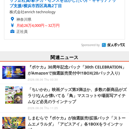
ッフ正社員/駅チカ・センスを活かしたい方・キャリアアッ
プ支援/横浜市西区高島2丁目
株式会社enrich technology
神奈川県
月給26万4,000円～32万円
正社員
Sponsored by
関連ニュース
『ポケカ』30周年記念パック「30th CELEBRATION」
がAmazonで抽選販売受付中!1BOX(20パック入り)
2026.08.06 Thu 03:30
「ちいかわ」映画グッズ第3弾ほか、多数の新商品がズ
ラリ!なんか懐いてる「鳥」マスコットや場面写アイテ
ムなど必見のラインナップ
2026.08.06 Thu 11:25
しまむらで『ポケカ』が抽選販売!拡張パック「ストー
ムエメラルダ」「アビスアイ」各1BOXをラインナッ