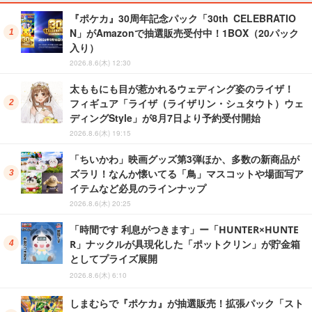
『ポケカ』30周年記念パック「30th CELEBRATIO
N」がAmazonで抽選販売受付中！1BOX（20パック
入り）
2026.8.6(木) 12:30
太ももにも目が惹かれるウェディング姿のライザ！
フィギュア「ライザ（ライザリン・シュタウト）ウェ
ディングStyle」が8月7日より予約受付開始
2026.8.6(木) 19:15
「ちいかわ」映画グッズ第3弾ほか、多数の新商品が
ズラリ！なんか懐いてる「鳥」マスコットや場面写ア
イテムなど必見のラインナップ
2026.8.6(木) 20:25
「時間です 利息がつきます」ー「HUNTER×HUNTE
R」ナックルが具現化した「ポットクリン」が貯金箱
としてプライズ展開
2026.8.6(木) 6:10
しまむらで『ポケカ』が抽選販売！拡張パック「スト