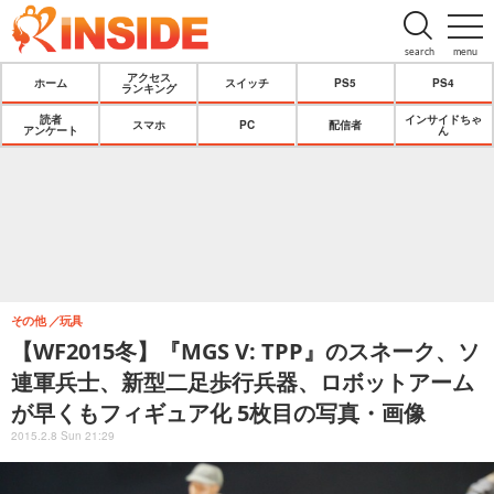
search
menu
アクセス
ホーム
スイッチ
PS5
PS4
ランキング
読者
インサイドちゃ
スマホ
PC
配信者
アンケート
ん
その他
玩具
【WF2015冬】『MGS V: TPP』のスネーク、ソ
連軍兵士、新型二足歩行兵器、ロボットアーム
が早くもフィギュア化 5枚目の写真・画像
2015.2.8 Sun 21:29