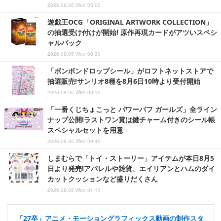
2026.08.05 Wed 05:00
遊戯王OCG「ORIGINAL ARTWORK COLLECTION」
の抽選受け付けが開始! 原作再現カードがアツいスペシ
ャルパック
2026.08.05 Wed 08:30
「ボンボンドロップシール」がロフトネットストアで
抽選販売!サンリオ8種を8月6日10時より受付開始
2026.08.05 Wed 09:15
「一番くじちょこっと パワーパフ ガールズ」全ライン
ナップ公開!ラストワン賞は鍵チャーム付きのシール帳
スペシャルセットを用意
2026.08.05 Wed 09:45
しまむらで「トイ・ストーリー」アイテムが本日8月5
日より発売!アパレルや雑貨、エイリアンとハムのダイ
カットクッションなど盛りだくさん
2026.08.05 Wed 01:10
「27卒」アニメ・モーショングラフィックス動画の制作スタ