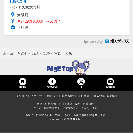
円以上可
ベンタス株式会社
大阪府
月給29万8,000円～67万円
正社員
Sponsored by
写真・画像
ホーム
›
その他
›
玩具
›
記事
›
Home
Facebook
YouTube
X
インサイドについて
お問合せ
広告掲載
会社概要
個人情報保護方針
紹介した商品/サービスを購入、契約した場合に、
売上の一部が弊社サイトに還元されることがあります。
当サイトに掲載の記事・見出し・写真・画像の無断転載を禁じます。
Copyright © 2026 IID, Inc.