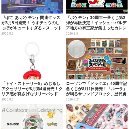
『ぽこ あ ポケモン』関連グッズ
『ポケモン』30周年一番くじ第2
が8月5日発売！ うすチュウのし
弾が再販決定！イッシュ～パルデ
っぽがキュートすぎるマスコット
ア地方の御三家が集まったカレン
など、まとめてご紹介
ダー、ぬいぐるみなど記念グッズ
2026.8.3
2026.8.5
盛りだくさん
「トイ・ストーリー5」めじるし
ローソンで『ドラクエ』40周年記
アクセサリーが8月第4週発売！ク
念くじが8月1日発売！「ルーラ」
リア感が良さげなリリーパッド
が鳴るサウンドブロック、歴代勇
や、ジェシーなど全5種ラインナ
者＆スライムのフィギュアなど、
2026.8.5
2026.7.21
ップ
シリーズを振り返る景品盛りだく
さん