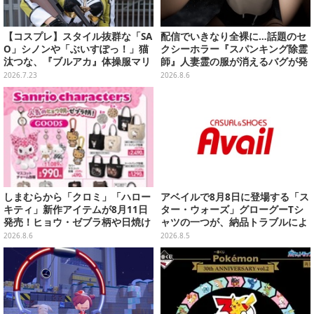
【コスプレ】スタイル抜群な「SA
配信でいきなり全裸に…話題のセ
O」シノンや「ぶいすぽっ！」猫
クシーホラー『スパンキング除霊
汰つな、『ブルアカ』体操服マリ
師』人妻霊の服が消えるバグが発
ーまで“アコスタ池袋”美麗レイヤ
生。「丸裸になる現象を泣きなが
2026.7.23
2026.8.6
ー11選【写真50枚】
ら修正しました」と現在はアプデ
済み
しまむらから「クロミ」「ハロー
アベイルで8月8日に登場する「ス
キティ」新作アイテムが8月11日
ター・ウォーズ」グローグーTシ
発売！ヒョウ・ゼブラ柄や日焼け
ャツの一つが、納品トラブルによ
デザインの可愛い雑貨・アパレル
り販売日変更へ
2026.8.6
2026.8.5
など多数