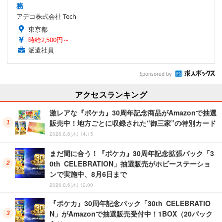
務
アデコ株式会社 Tech
東京都
時給2,500円～
派遣社員
Sponsored by
アクセスランキング
激レアな『ポケカ』30周年記念商品がAmazonで抽選
販売中！地方ごとに収録された“御三家”の特別カード
2026.8.6(木) 14:15
まだ間に合う！『ポケカ』30周年記念拡張パック「3
0th CELEBRATION」抽選販売がホビーステーショ
ンで実施中、8月6日まで
2026.8.6(木) 12:00
『ポケカ』30周年記念パック「30th CELEBRATIO
N」がAmazonで抽選販売受付中！1BOX（20パック