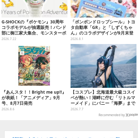
G-SHOCKの『ポケモン』30周年
「ボンボンドロップシール」トヨ
コラボモデルが抽選販売！バンド
タ自動車「GR」と「しずくちゃ
部に御三家大集合、モンスターボ
ん」のコラボデザインが9月末登
ールのインダイアルなど遊び心た
場！くま吉らも描かれた全4柄
2026.7.22
2026.8.1
っぷり
『あんスタ！！Bright me up!!』
【コスプレ】北海道最大級コスイ
が表紙！「アニメディア」9月
ベが熱い！湖畔に佇む「リトルマ
号、8月7日発売
ーメイド」にバニー「海夢」まで
珠玉の美麗レイヤー12選【写真50
2026.8.6
2026.7.7
枚】
Recommended by