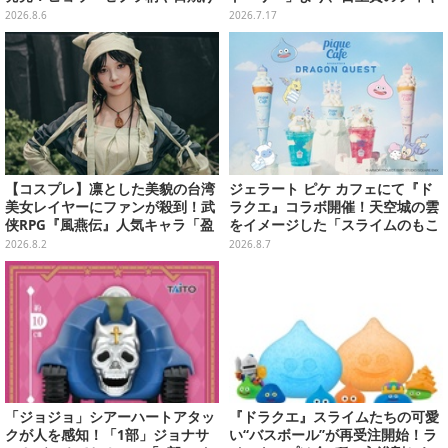
デザインの可愛い雑貨・アパレル
ュアが先行公開
2026.8.6
2026.7.17
など多数
【コスプレ】凛とした美貌の台湾
ジェラート ピケ カフェにて『ド
美女レイヤーにファンが殺到！武
ラクエ』コラボ開催！天空城の雲
侠RPG『風燕伝』人気キャラ「盈
をイメージした「スライムのもこ
盈」を完璧に再現して会場を沸か
もこ天空クレープ」などを提供
2026.8.2
2026.8.7
せる【写真19枚】
「ジョジョ」シアーハートアタッ
『ドラクエ』スライムたちの可愛
クが人を感知！「1部」ジョナサ
い“バスボール”が再受注開始！ラ