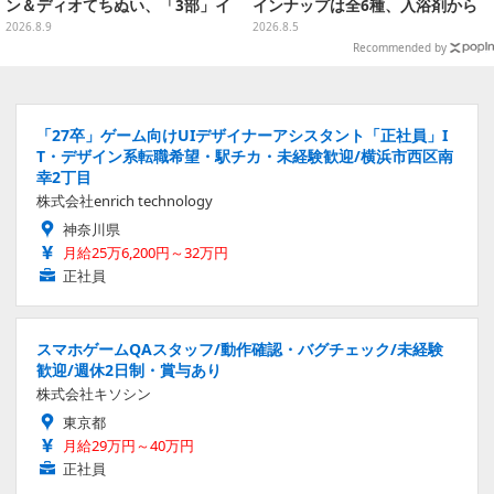
ン＆ディオてちぬい、「3部」イ
インナップは全6種、入浴剤から
ギー＆クリームのなりきり帽子な
モンスターのフィギュアが出てく
2026.8.9
2026.8.5
どもプライズ展開
る
Recommended by
「27卒」ゲーム向けUIデザイナーアシスタント「正社員」I
T・デザイン系転職希望・駅チカ・未経験歓迎/横浜市西区南
幸2丁目
株式会社enrich technology
神奈川県
月給25万6,200円～32万円
正社員
スマホゲームQAスタッフ/動作確認・バグチェック/未経験
歓迎/週休2日制・賞与あり
株式会社キソシン
東京都
月給29万円～40万円
正社員