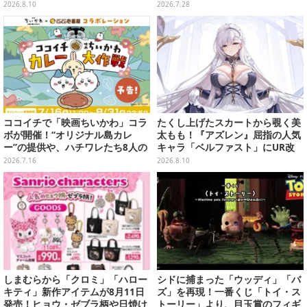
メニューも
サイズがすっぽり入る大きさ
2026.8.10
2026.7.28
ココイチで「映画ちいかわ」コラ
たくし上げたスカートから覗く美
ボが開催！“オリジナル島カレ
太もも！『アズレン』屈指の人気
ー”の提供や、ハチワレたち8人の
キャラ「ベルファスト」にUR改
スプーン置きフィギュアをプレゼ
造実装―メイド服も新デザインに
2026.7.16
2026.8.10
ント
お着替え
しまむらから「クロミ」「ハロー
シドに捕まった「ウッディ」「バ
キティ」新作アイテムが8月11日
ズ」を再現！一番くじ「トイ・ス
発売！ヒョウ・ゼブラ柄や日焼け
トーリー」より、目玉賞のフィギ