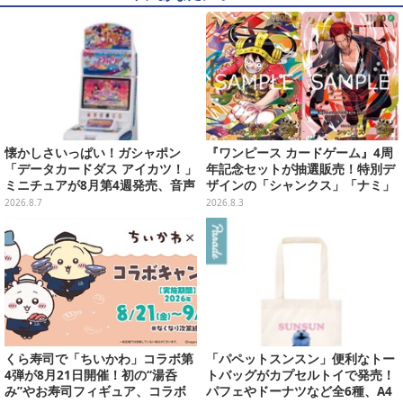
懐かしさいっぱい！ガシャポン
『ワンピース カードゲーム』4周
「データカードダス アイカツ！」
年記念セットが抽選販売！特別デ
ミニチュアが8月第4週発売、音声
ザインの「シャンクス」「ナミ」
が流れる特別仕様も当たる
など9枚のプロモカードを収録
2026.8.7
2026.8.3
くら寿司で「ちいかわ」コラボ第
「パペットスンスン」便利なトー
4弾が8月21日開催！初の“湯呑
トバッグがカプセルトイで発売！
み”やお寿司フィギュア、コラボ
パフェやドーナツなど全6種、A4