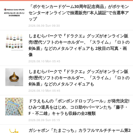
「ポケモンカードゲーム30周年記念商品」がポケモン
センターオンラインで抽選販売!“本人認証”で当選率ア
ップ
2026.08.09 Sun 09:30
しまむらパークで『ドラクエ』グッズがオンライン販
売!歴代ソフトのキーホルダー、「スライム」「ロトの
剣&盾」などのメタルフィギュアも 2枚目の写真・画
像
2026.08.10 Mon 05:45
しまむらパークで『ドラクエ』グッズがオンライン販
売!歴代ソフトのキーホルダー、「スライム」「ロトの
剣&盾」などのメタルフィギュアも
2026.08.10 Mon 05:45
ドラえもんの「ボンボンドロップシール」が発売決定!
ひみつ道具をはじめ、コロ助やパーマンたち「藤子・
F・不二雄」キャラも収録の全2種類
2026.08.09 Sun 05:15
ガシャポン「たまごっち」カラフルマルチチャーム第2