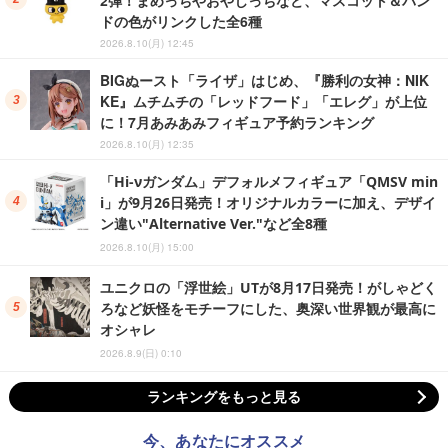
2弾！まめっちやおやじっちなど、マスコット＆バン
ドの色がリンクした全6種
2026.8.10(月) 12:45
BIGぬースト「ライザ」はじめ、『勝利の女神：NIK
KE』ムチムチの「レッドフード」「エレグ」が上位
に！7月あみあみフィギュア予約ランキング
2026.8.10(月) 12:35
「Hi-νガンダム」デフォルメフィギュア「QMSV min
i」が9月26日発売！オリジナルカラーに加え、デザイ
ン違い"Alternative Ver."など全8種
2026.8.10(月) 15:00
ユニクロの「浮世絵」UTが8月17日発売！がしゃどく
ろなど妖怪をモチーフにした、奥深い世界観が最高に
オシャレ
2026.8.9(日) 0:10
ランキングをもっと見る
今、あなたにオススメ