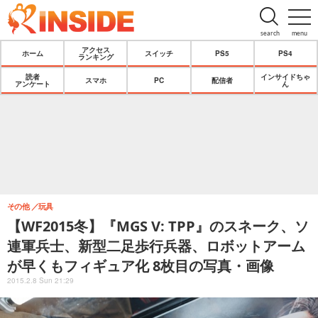
search
menu
アクセス
ホーム
スイッチ
PS5
PS4
ランキング
読者
インサイドちゃ
スマホ
PC
配信者
アンケート
ん
その他
玩具
【WF2015冬】『MGS V: TPP』のスネーク、ソ
連軍兵士、新型二足歩行兵器、ロボットアーム
が早くもフィギュア化 8枚目の写真・画像
2015.2.8 Sun 21:29