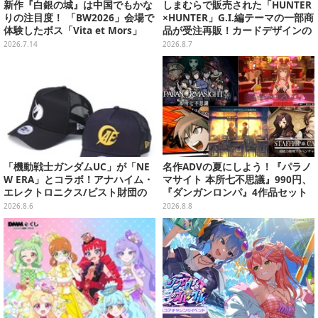
新作『白銀の城』は中国でもかな
しまむらで販売された「HUNTER
りの注目度！ 「BW2026」会場で
×HUNTER」G.I.編テーマの一部商
体験したボス「Vita et Mors」
品が受注再販！カードデザインの
「シンデレラ」戦をお届けーパリ
キーホルダーや、キルアたちのセ
2026.7.14
2026.8.7
ィはCBTよりも遊びやすくなった
リフ付ソックスなど
かも【プレイ&現地ブースレポ】
「機動戦士ガンダムUC」が「NE
名作ADVの夏にしよう！『パラノ
W ERA」とコラボ！アナハイム・
マサイト 本所七不思議』990円、
エレクトロニクス/ビスト財団の
『ダンガンロンパ』4作品セット
キャップが予約開始
で3,060円、“お紳士”な恋愛ADV
2026.8.6
2026.8.8
は1,192円！【eショップのお薦め
セール】