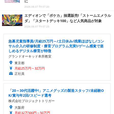
に
2026.08.07 Fri 07:20
エディオンで「ポケカ」抽選販売!「ストームエメラル
ダ」「スタートデッキ100」など人気商品が対象
2026.08.07 Fri 07:25
急募児童指導員/月給25万円～/土日休み/残業ほぼなし/コン
サル介入の研修制度・療育プログラム充実!/ゲーム感覚で楽
しめるデジタル療育が特徴
グランドオーキッド本所教室
東京都
月給25万円～32万円
正社員
「20～30代活躍中!」アニメグッズの製造スタッフ/未経験O
K/賞与年2回/スピード選考
株式会社プロジェクトトリガー
大阪府
月給32万500円～50万円