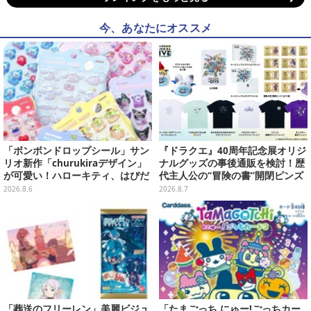
今、あなたにオススメ
「ボンボンドロップシール」サン
『ドラクエ』40周年記念展オリジ
リオ新作「churukiraデザイン」
ナルグッズの事後通販を検討！歴
が可愛い！ハローキティ、はぴだ
代主人公の“冒険の書”開閉ピンズ
んぶいなど全8種類が順次展開
をはじめ、ユニークなＴシャツや
2026.8.6
2026.8.7
雑貨など
「葬送のフリーレン」美麗ビジュ
「たまごっち にゅー!ごっちカー