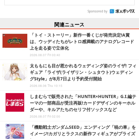
Sponsored by
関連ニュース
「トイ・ストーリー」新作一番くじが発売決定!A賞
は、ウッディたちがレトロ感満載のアナログレコード
上を走る姿で立体化
2026.08.07 Fri 03:40
太ももにも目が惹かれるウェディング姿のライザ! フィ
ギュア「ライザ(ライザリン・シュタウト)ウェディン
グStyle」が8月7日より予約受付開始
2026.08.06 Thu 10:15
しまむらで販売された「HUNTER×HUNTER」G.I.編テ
ーマの一部商品が受注再販!カードデザインのキーホル
ダーや、キルアたちのセリフ付ソックスなど
2026.08.07 Fri 02:00
「機動戦士ガンダムSEED」エンディング「暁の車」を
イメージ!カガリとラクスの新作フィギュアがプライズ