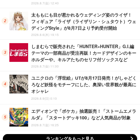
2026.8.7(金) 12:40
太ももにも目が惹かれるウェディング姿のライザ！
フィギュア「ライザ（ライザリン・シュタウト）ウェ
ディングStyle」が8月7日より予約受付開始
2026.8.6(木) 19:15
しまむらで販売された「HUNTER×HUNTER」G.I.編
テーマの一部商品が受注再販！カードデザインのキー
ホルダーや、キルアたちのセリフ付ソックスなど
2026.8.7(金) 11:00
ユニクロの「浮世絵」UTが8月17日発売！がしゃどく
ろなど妖怪をモチーフにした、奥深い世界観が最高に
オシャレ
2026.8.9(日) 0:10
エディオンで「ポケカ」抽選販売！「ストームエメラ
ルダ」「スタートデッキ100」など人気商品が対象
2026.8.7(金) 16:25
ランキングをもっと見る