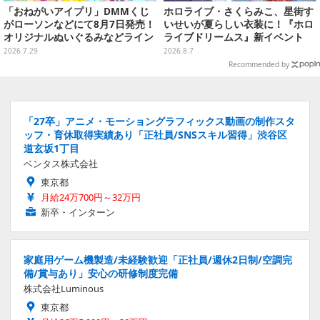
「おねがいアイプリ」DMMくじ
ホロライブ・さくらみこ、星街す
がローソンなどにて8月7日発売！
いせいが夏らしい衣装に！『ホロ
オリジナルぬいぐるみなどライン
ライブドリームス』新イベント
ナップ、各等賞にスペシャルアイ
「シンクロする夏のスパークル」
2026.7.29
2026.8.7
プリカードが付属
開幕
Recommended by
「27卒」アニメ・モーショングラフィックス動画の制作スタ
ッフ・育休取得実績あり「正社員/SNSスキル習得」渋谷区
道玄坂1丁目
ベンタス株式会社
東京都
月給24万700円～32万円
新卒・インターン
家庭用ゲーム機製造/未経験歓迎「正社員/週休2日制/空調完
備/賞与あり」安心の研修制度完備
株式会社Luminous
東京都