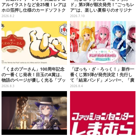
アルイラストなど全25種！レアは
ド」第3弾が順次発売！“ごっちレ
ホロ箔押し仕様のカードソフトク
ア”は、楽しい夏祭りのオリジナ
ッキー
ルアートに
2026.8.2
2026.7.10
「くまのプーさん」100周年記念
「ぼっち・ざ・ろっく！」新作一
の一番くじ発表！目玉のA賞は、
番くじ第5弾が発売決定！先行し
物語のページが優しく光る「ブッ
て「結束バンド」メンバー、「廣
クシェイプドライト」
井きくり」のメイド衣装フィギュ
2026.8.3
2026.8.4
アを公開