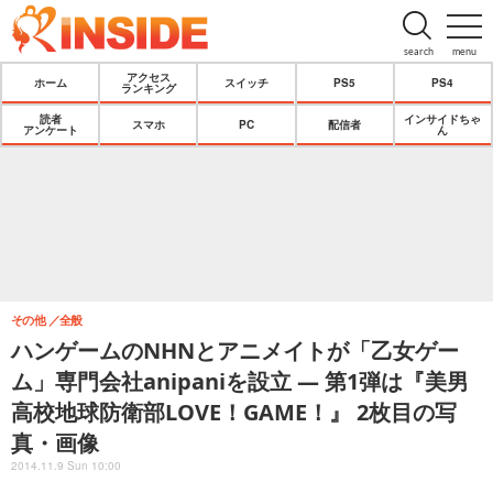
search
menu
アクセス
ホーム
スイッチ
PS5
PS4
ランキング
読者
インサイドちゃ
スマホ
PC
配信者
アンケート
ん
その他
全般
ハンゲームのNHNとアニメイトが「乙女ゲー
ム」専門会社anipaniを設立 ― 第1弾は『美男
高校地球防衛部LOVE！GAME！』 2枚目の写
真・画像
2014.11.9 Sun 10:00