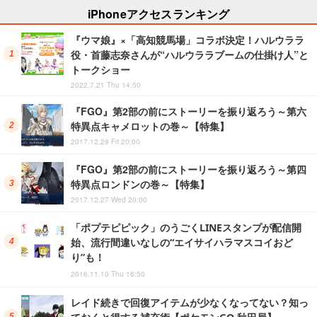
iPhoneアクセスランキング
『ウマ娘』×「高知競馬場」コラボ決定！ハルウララ
役・首藤志奈さんが“ハルウララブームの仕掛け人”と
トークショー
2022.7.21 Thu 14:50
『FGO』第2部の前にストーリーを振り返ろう～第六
特異点キャメロットの巻～【特集】
2017.12.29 Fri 20:00
『FGO』第2部の前にストーリーを振り返ろう～第四
特異点ロンドンの巻～【特集】
2017.12.27 Wed 20:00
「ポプテピピック」のうごくLINEスタンプが配信開
始、流行間違いなしの“エイサイハラマスコイおど
り”も！
2016.11.10 Thu 16:50
レイド続きで回復アイテムが少なくなってない？知っ