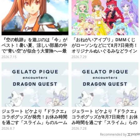
『空の軌跡』を遊ぶのは「今」が
「おねがいアイプリ」DMMくじ
ベスト！暑い夏、涼しい部屋の中
がローソンなどにて8月7日発売！
で“青い空”が似合う大冒険へ―最
オリジナルぬいぐるみなどライン
安値でセール中の『the 1st』か
ナップ、各等賞にスペシャルアイ
2026.7.15
2026.7.29
ら新作『空の軌跡 the 2nd』まで
プリカードが付属
駆け抜けよう
ジェラート ピケより『ドラクエ』
ジェラート ピケより『ドラクエ』
コラボグッズが発売！お休み時間
コラボグッズが8月7日発売！お休
を過ごす「スライム」らのルーム
み時間を過ごす「スライム」らの
ウェア、雑貨など多数ラインナッ
ルームウェア、雑貨など多数ライ
2026.8.7
2026.7.28
プ
ンナップ
Recommended by