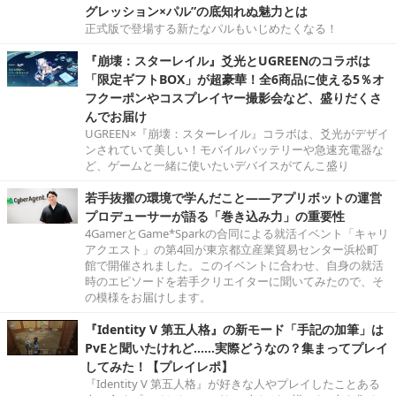
グレッション×パル”の底知れぬ魅力とは
正式版で登場する新たなパルもいじめたくなる！
『崩壊：スターレイル』爻光とUGREENのコラボは
「限定ギフトBOX」が超豪華！全6商品に使える5％オ
フクーポンやコスプレイヤー撮影会など、盛りだくさ
んでお届け
UGREEN×『崩壊：スターレイル』コラボは、爻光がデザイ
ンされていて美しい！モバイルバッテリーや急速充電器な
ど、ゲームと一緒に使いたいデバイスがてんこ盛り
若手抜擢の環境で学んだこと――アプリボットの運営
プロデューサーが語る「巻き込み力」の重要性
4GamerとGame*Sparkの合同による就活イベント「キャリ
アクエスト」の第4回が東京都立産業貿易センター浜松町
館で開催されました。このイベントに合わせ、自身の就活
時のエピソードを若手クリエイターに聞いてみたので、そ
の模様をお届けします。
『Identity V 第五人格』の新モード「手記の加筆」は
PvEと聞いたけれど……実際どうなの？集まってプレイ
してみた！【プレイレポ】
『Identity V 第五人格』が好きな人やプレイしたことある