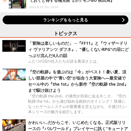
ておくと得する補充術【ポケモンGO 秋田局】
2020.6.25 Thu 19:00
ランキングをもっと見る
トピックス
「冒険は楽しいものだ」 ─『FF11』と『ウィザードリ
ィ ヴァリアンツ ダフネ』、"優しくないRPG"の沼にど
っぷり沈んだ4人の話
ふたつの沼の住人たちが語る奥深さとは。
『空の軌跡』を遊ぶのは「今」がベスト！暑い夏、涼
しい部屋の中で“青い空”が似合う大冒険へ―最安値で
セール中の『the 1st』から新作『空の軌跡 the 2nd』
まで駆け抜けよう
『空の軌跡 the 2nd』の発売が目前に迫る今こそ、『空の
軌跡 the 1st』から遊び始める絶好のタイミング！ 快適に
なったゲームシステムや新要素を交えながら、今遊びたい
本シリーズの魅力を紹介します。
かわいい…だからこそ、いじめたくなる。正式版リリ
ースの『パルワールド』プレイヤーに訊く“キュートア