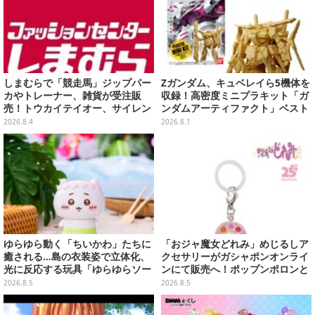
しまむらで「競走馬」ジップパー
Zガンダム、キュベレイら5機体を
カやトレーナー、雑貨が受注販
収録！高密度ミニプラキット「ガ
売！トウカイテイオー、サイレン
ンダムアーティファクト」ベスト
ススズカなど名馬5頭をデザイン
セレクションが10月発売
2026.8.4
2026.8.1
ゆらゆら動く「ちいかわ」たちに
「おジャ魔女どれみ」めじるしア
癒される…島の衣装姿で立体化、
クセサリーがガシャポンオンライ
光に反応する玩具「ゆらゆらソー
ンにて販売へ！ポップンポロンと
ラー」全8種が全国アミューズメ
魔法玉の2連チャームなど全9種
2026.8.5
2026.8.5
ント施設にて展開