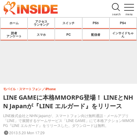
search
menu
アクセス
ホーム
スイッチ
PS5
PS4
ランキング
読者
インサイドちゃ
スマホ
PC
配信者
アンケート
ん
モバイル・スマートフォン
iPhone
LINE GAMEに本格MMORPG登場！ LINEとNH
N Japanが『LINE エルガード』をリリース
LINE株式会社とNHN Japanが、スマートフォン向け無料通話・メールアプリ
「LINE」で展開するゲームサービス「LINE GAME」にて本格アクションMMOR
PG『LINE エルガード』をリリースした。ダウンロードは無料。
2013.5.20 Mon 17:29