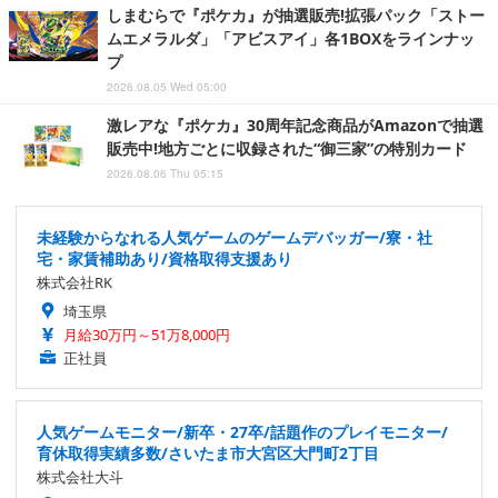
しまむらで『ポケカ』が抽選販売!拡張パック「ストー
ムエメラルダ」「アビスアイ」各1BOXをラインナッ
プ
2026.08.05 Wed 05:00
激レアな『ポケカ』30周年記念商品がAmazonで抽選
販売中!地方ごとに収録された“御三家”の特別カード
2026.08.06 Thu 05:15
未経験からなれる人気ゲームのゲームデバッガー/寮・社
宅・家賃補助あり/資格取得支援あり
株式会社RK
埼玉県
月給30万円～51万8,000円
正社員
人気ゲームモニター/新卒・27卒/話題作のプレイモニター/
育休取得実績多数/さいたま市大宮区大門町2丁目
株式会社大斗