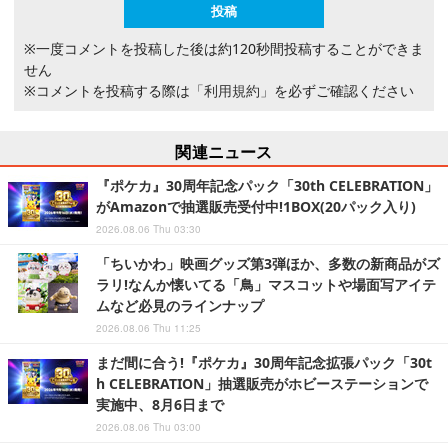
※一度コメントを投稿した後は約120秒間投稿することができま
せん
※コメントを投稿する際は
「利用規約」
を必ずご確認ください
関連ニュース
『ポケカ』30周年記念パック「30th CELEBRATION」
がAmazonで抽選販売受付中!1BOX(20パック入り)
2026.08.06 Thu 03:30
「ちいかわ」映画グッズ第3弾ほか、多数の新商品がズ
ラリ!なんか懐いてる「鳥」マスコットや場面写アイテ
ムなど必見のラインナップ
2026.08.06 Thu 11:25
まだ間に合う!『ポケカ』30周年記念拡張パック「30t
h CELEBRATION」抽選販売がホビーステーションで
実施中、8月6日まで
2026.08.06 Thu 03:00