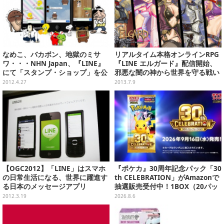
なめこ、バカボン、地獄のミサ
リアルタイム本格オンラインRPG
ワ・・・NHN Japan、『LINE』
『LINE エルガード』配信開始、
にて「スタンプ・ショップ」を公
邪悪な闇の神から世界を守る戦い
開
へ
2012.4.27
2013.7.9
【OGC2012】「LINE」はスマホ
『ポケカ』30周年記念パック「30
の日常生活になる、世界に躍進す
th CELEBRATION」がAmazonで
る日本のメッセージアプリ
抽選販売受付中！1BOX（20パッ
ク入り）
2012.3.19
2026.8.6