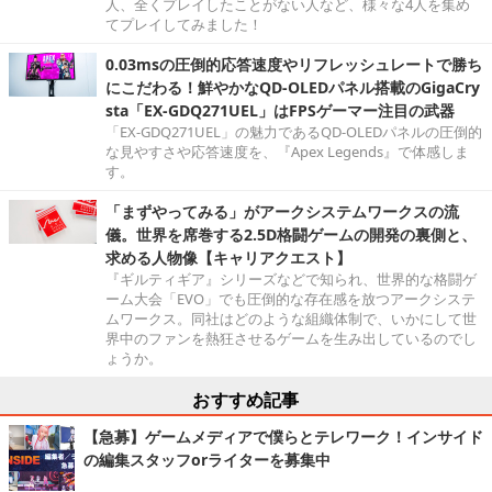
人、全くプレイしたことがない人など、様々な4人を集め
てプレイしてみました！
0.03msの圧倒的応答速度やリフレッシュレートで勝ち
にこだわる！鮮やかなQD-OLEDパネル搭載のGigaCry
sta「EX-GDQ271UEL」はFPSゲーマー注目の武器
「EX-GDQ271UEL」の魅力であるQD-OLEDパネルの圧倒的
な見やすさや応答速度を、『Apex Legends』で体感しま
す。
「まずやってみる」がアークシステムワークスの流
儀。世界を席巻する2.5D格闘ゲームの開発の裏側と、
求める人物像【キャリアクエスト】
『ギルティギア』シリーズなどで知られ、世界的な格闘ゲ
ーム大会「EVO」でも圧倒的な存在感を放つアークシステ
ムワークス。同社はどのような組織体制で、いかにして世
界中のファンを熱狂させるゲームを生み出しているのでし
ょうか。
おすすめ記事
【急募】ゲームメディアで僕らとテレワーク！インサイド
の編集スタッフorライターを募集中