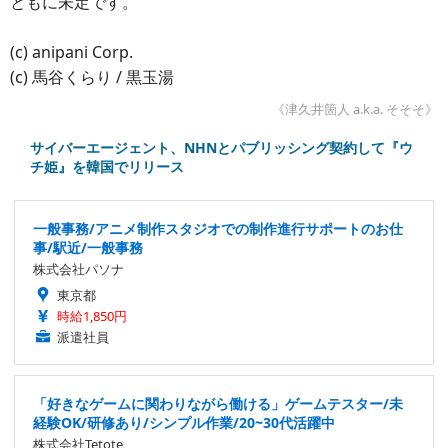
ともに未定です。
(c) anipani Corp.
(c) 馬谷くらり / 黒玉湯
《津久井箇人 a.k.a. そそそ》
サイバーエージェント、NHNとパブリッシング契約して『ウ
チ姫』を韓国でリリース
一般事務/アニメ制作スタジオでの制作進行サポートのお仕
事/駅近/一般事務
株式会社パソナ
東京都
時給1,850円
派遣社員
「好きなゲームに関わりながら働ける」ゲームテスター/未
経験OK/研修あり/シンプル作業/20~30代活躍中
株式会社Tetote