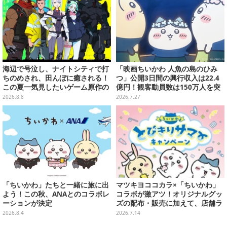
海辺で号泣し、ナイトシティで打
「映画ちいかわ 人魚の島のひみ
ちのめされ、田んぼに癒される！
つ」公開3日間の興行収入は22.4
この夏一気見したいゲーム原作の
億円！観客動員数は150万人を突
名作アニメ10選を一挙紹介【特
破
2026.8.8
2026.7.27
集】
「ちいかわ」たちと一緒に旅に出
マツキヨココカラ×「ちいかわ」
よう！この秋、ANAとのコラボレ
コラボが激アツ！オリジナルグッ
ーションが決定
ズの配布・販売に加えて、店舗ラ
ッピングや”花火打ち上げ”まで盛
2026.8.4
2026.7.14
り沢山