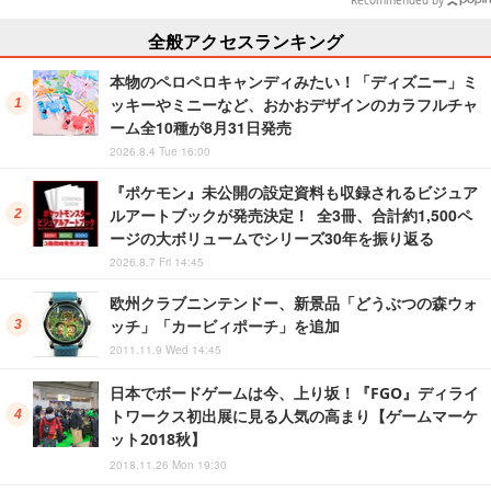
Recommended by
全般アクセスランキング
本物のペロペロキャンディみたい！「ディズニー」ミ
ッキーやミニーなど、おかおデザインのカラフルチャ
ーム全10種が8月31日発売
2026.8.4 Tue 16:00
『ポケモン』未公開の設定資料も収録されるビジュア
ルアートブックが発売決定！ 全3冊、合計約1,500ペ
ージの大ボリュームでシリーズ30年を振り返る
2026.8.7 Fri 14:45
欧州クラブニンテンドー、新景品「どうぶつの森ウォ
ッチ」「カービィポーチ」を追加
2011.11.9 Wed 14:45
日本でボードゲームは今、上り坂！『FGO』ディライ
トワークス初出展に見る人気の高まり【ゲームマーケ
ット2018秋】
2018.11.26 Mon 19:30