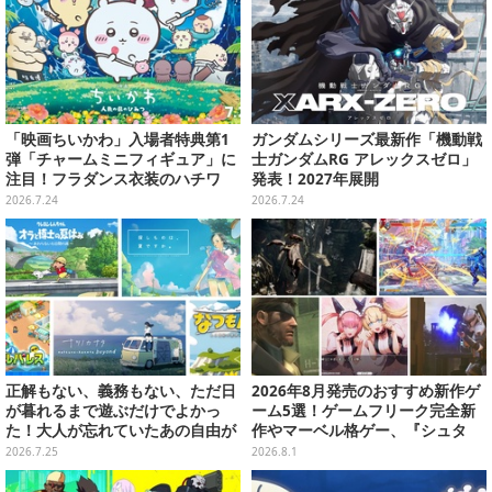
「映画ちいかわ」入場者特典第1
ガンダムシリーズ最新作「機動戦
弾「チャームミニフィギュア」に
士ガンダムRG アレックスゼロ」
注目！フラダンス衣装のハチワ
発表！2027年展開
レ、うさぎら全8種類
2026.7.24
2026.7.24
正解もない、義務もない、ただ日
2026年8月発売のおすすめ新作ゲ
が暮れるまで遊ぶだけでよかっ
ーム5選！ゲームフリーク完全新
た！大人が忘れていたあの自由が
作やマーベル格ゲー、『シュタ
蘇るノスタルジー夏休みゲームお
ゲ』リブートなど注目作が目白押
2026.7.25
2026.8.1
すすめ5選【特集】
し【特集】