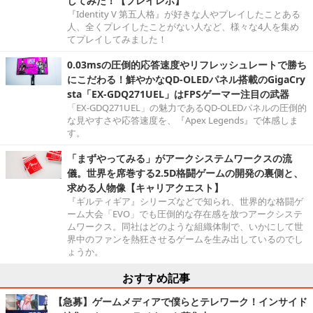
してみた！【プレイレポ】
『Identity V 第五人格』が好きな人やプレイしたことある
人、全くプレイしたことがない人など、様々な4人を集め
てプレイしてみました！
0.03msの圧倒的応答速度やリフレッシュレートで勝ち
にこだわる！鮮やかなQD-OLEDパネル搭載のGigaCry
sta「EX-GDQ271UEL」はFPSゲーマー注目の武器
「EX-GDQ271UEL」の魅力であるQD-OLEDパネルの圧倒的
な見やすさや応答速度を、『Apex Legends』で体感しま
す。
「まずやってみる」がアークシステムワークスの流
儀。世界を席巻する2.5D格闘ゲームの開発の裏側と、
求める人物像【キャリアクエスト】
『ギルティギア』シリーズなどで知られ、世界的な格闘ゲ
ーム大会「EVO」でも圧倒的な存在感を放つアークシステ
ムワークス。同社はどのような組織体制で、いかにして世
界中のファンを熱狂させるゲームを生み出しているのでし
ょうか。
おすすめ記事
【急募】ゲームメディアで僕らとテレワーク！インサイド