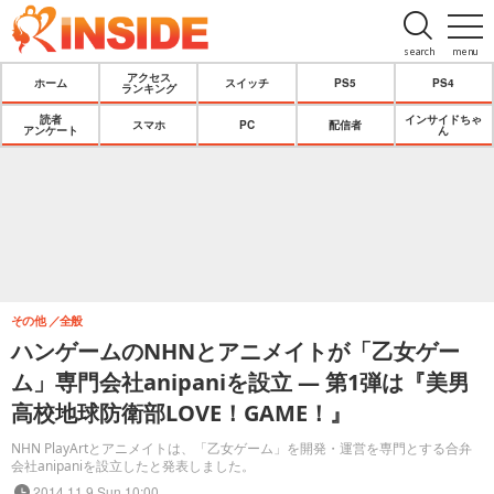
search
menu
アクセス
ホーム
スイッチ
PS5
PS4
ランキング
読者
インサイドちゃ
スマホ
PC
配信者
アンケート
ん
その他
全般
ハンゲームのNHNとアニメイトが「乙女ゲー
ム」専門会社anipaniを設立 ― 第1弾は『美男
高校地球防衛部LOVE！GAME！』
NHN PlayArtとアニメイトは、「乙女ゲーム」を開発・運営を専門とする合弁
会社anipaniを設立したと発表しました。
2014.11.9 Sun 10:00