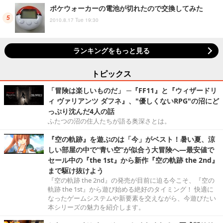
ポケウォーカーの電池が切れたので交換してみた
2010.8.17 Tue 19:30
ランキングをもっと見る
トピックス
「冒険は楽しいものだ」 ─『FF11』と『ウィザードリ
ィ ヴァリアンツ ダフネ』、"優しくないRPG"の沼にど
っぷり沈んだ4人の話
ふたつの沼の住人たちが語る奥深さとは。
『空の軌跡』を遊ぶのは「今」がベスト！暑い夏、涼
しい部屋の中で“青い空”が似合う大冒険へ―最安値で
セール中の『the 1st』から新作『空の軌跡 the 2nd』
まで駆け抜けよう
『空の軌跡 the 2nd』の発売が目前に迫る今こそ、『空の
軌跡 the 1st』から遊び始める絶好のタイミング！ 快適に
なったゲームシステムや新要素を交えながら、今遊びたい
本シリーズの魅力を紹介します。