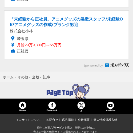
「未経験から正社員」アニメグッズの製造スタッフ/未経験O
K/アニメグッズの作成/ブランク歓迎
株式会社小林
埼玉県
月給29万9,300円～65万円
正社員
Sponsored by
記事
ホーム
›
その他
›
全般
›
Home
Facebook
YouTube
X
インサイドについて
お問合せ
広告掲載
会社概要
個人情報保護方針
紹介した商品/サービスを購入、契約した場合に、
売上の一部が弊社サイトに還元されることがあります。