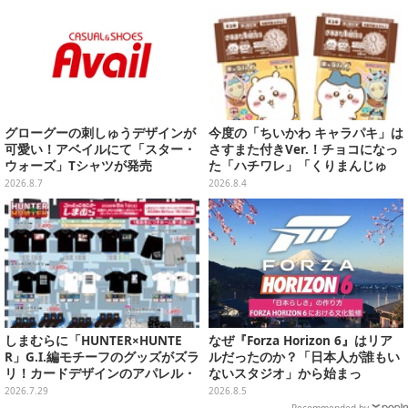
グローグーの刺しゅうデザインが
今度の「ちいかわ キャラパキ」は
可愛い！アベイルにて「スター・
さすまた付きVer.！チョコになっ
ウォーズ」Tシャツが発売
た「ハチワレ」「くりまんじゅ
う」たちも可愛い全8種
2026.8.7
2026.8.4
しまむらに「HUNTER×HUNTE
なぜ『Forza Horizon 6』はリア
R」G.I.編モチーフのグッズがズラ
ルだったのか？「日本人が誰もい
リ！カードデザインのアパレル・
ないスタジオ」から始まっ
雑貨、ゴレイヌの「オレが3人分
た、“生活感のある日本"の作り方
2026.7.29
2026.8.5
になる…」も
【CEDEC2026】