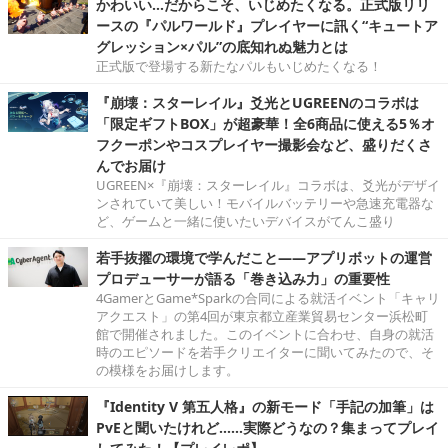
かわいい…だからこそ、いじめたくなる。正式版リリ
ースの『パルワールド』プレイヤーに訊く“キュートア
グレッション×パル”の底知れぬ魅力とは
正式版で登場する新たなパルもいじめたくなる！
『崩壊：スターレイル』爻光とUGREENのコラボは
「限定ギフトBOX」が超豪華！全6商品に使える5％オ
フクーポンやコスプレイヤー撮影会など、盛りだくさ
んでお届け
UGREEN×『崩壊：スターレイル』コラボは、爻光がデザイ
ンされていて美しい！モバイルバッテリーや急速充電器な
ど、ゲームと一緒に使いたいデバイスがてんこ盛り
若手抜擢の環境で学んだこと――アプリボットの運営
プロデューサーが語る「巻き込み力」の重要性
4GamerとGame*Sparkの合同による就活イベント「キャリ
アクエスト」の第4回が東京都立産業貿易センター浜松町
館で開催されました。このイベントに合わせ、自身の就活
時のエピソードを若手クリエイターに聞いてみたので、そ
の模様をお届けします。
『Identity V 第五人格』の新モード「手記の加筆」は
PvEと聞いたけれど……実際どうなの？集まってプレイ