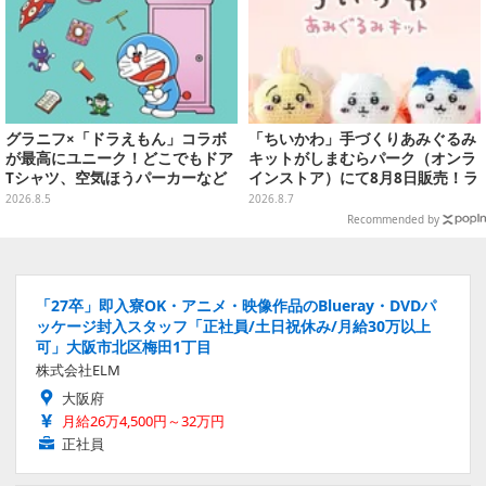
グラニフ×「ドラえもん」コラボ
「ちいかわ」手づくりあみぐるみ
が最高にユニーク！どこでもドア
キットがしまむらパーク（オンラ
Tシャツ、空気ほうパーカーなど
インストア）にて8月8日販売！ラ
豊富なデザイン
インナップ全3種、初心者向きの
2026.8.5
2026.8.7
編み方で作れちゃう
Recommended by
「27卒」即入寮OK・アニメ・映像作品のBlueray・DVDパ
ッケージ封入スタッフ「正社員/土日祝休み/月給30万以上
可」大阪市北区梅田1丁目
株式会社ELM
大阪府
月給26万4,500円～32万円
正社員