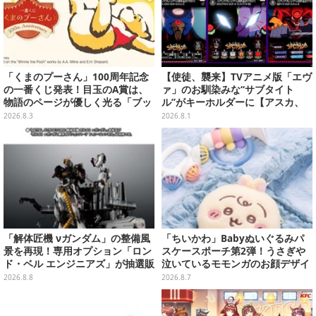
「くまのプーさん」100周年記念
【使徒、襲来】TVアニメ版「エヴ
の一番くじ発表！目玉のA賞は、
ァ」のお馴染みな“サブタイト
物語のページが優しく光る「ブッ
ル”がキーホルダーに【アスカ、
クシェイプドライト」
来日】
2026.8.3
2026.8.1
「解体匠機 νガンダム」の整備風
「ちいかわ」Babyぬいぐるみパ
景を再現！専用オプション「ロン
スケースポーチ第2弾！うさぎや
ド・ベル エンジニアズ」が抽選販
泣いているモモンガのお顔デザイ
売
ン全4種が8月下旬プライズ展開
2026.8.8
2026.8.7