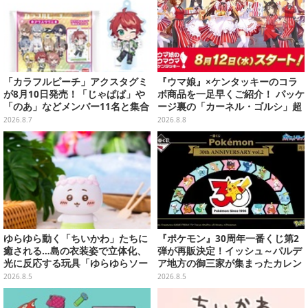
「カラフルピーチ」アクスタグミ
『ウマ娘』×ケンタッキーのコラ
が8月10日発売！「じゃぱぱ」や
ボ商品を一足早くご紹介！ パッケ
「のあ」などメンバー11名と集合
ージ裏の「カーネル・ゴルシ」超
デザイン全15種、ボールチェーン
長文コラボ告知は必見、オリジナ
2026.8.7
2026.8.8
付きでアクセサリーにも
ル商品はガツンと来るにんにくが
美味しくて「全銀河☆ゴルゴルチ
キン化計画」の一部になる【実物
レポ】
ゆらゆら動く「ちいかわ」たちに
『ポケモン』30周年一番くじ第2
癒される…島の衣装姿で立体化、
弾が再販決定！イッシュ～パルデ
光に反応する玩具「ゆらゆらソー
ア地方の御三家が集まったカレン
ラー」全8種が全国アミューズメ
ダー、ぬいぐるみなど記念グッズ
2026.8.5
2026.8.5
ント施設にて展開
盛りだくさん