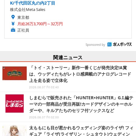
K/千代田区丸の内2丁目
株式会社Meta Sales
東京都
月給26万3,700円～32万円
正社員
Sponsored by
関連ニュース
「トイ・ストーリー」新作一番くじが発売決定!A賞
は、ウッディたちがレトロ感満載のアナログレコード
上を走る姿で立体化
2026.08.07 Fri 03:40
しまむらで販売された「HUNTER×HUNTER」G.I.編テ
ーマの一部商品が受注再販!カードデザインのキーホル
ダーや、キルアたちのセリフ付ソックスなど
2026.08.07 Fri 02:00
太ももにも目が惹かれるウェディング姿のライザ! フィ
ギュア「ライザ(ライザリン・シュタウト)ウェディン