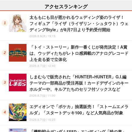
アクセスランキング
太ももにも目が惹かれるウェディング姿のライザ！
フィギュア「ライザ（ライザリン・シュタウト）ウェ
ディングStyle」が8月7日より予約受付開始
2026.8.6(木) 19:15
「トイ・ストーリー」新作一番くじが発売決定！A賞
は、ウッディたちがレトロ感満載のアナログレコード
上を走る姿で立体化
2026.8.7(金) 12:40
しまむらで販売された「HUNTER×HUNTER」G.I.編
テーマの一部商品が受注再販！カードデザインのキー
ホルダーや、キルアたちのセリフ付ソックスなど
2026.8.7(金) 11:00
エディオンで「ポケカ」抽選販売！「ストームエメラ
ルダ」「スタートデッキ100」など人気商品が対象
2026.8.7(金) 16:25
「機動戦士ガンダムSEED」エンディング「暁の車」