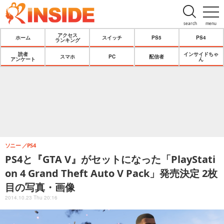
search
menu
アクセス
ホーム
スイッチ
PS5
PS4
ランキング
読者
インサイドちゃ
スマホ
PC
配信者
アンケート
ん
ソニー
PS4
PS4と『GTA V』がセットになった「PlayStati
on 4 Grand Theft Auto V Pack」発売決定 2枚
目の写真・画像
2014.10.23 Thu 20:16