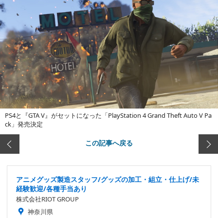
PS4と『GTA V』がセットになった「PlayStation 4 Grand Theft Auto V Pa
ck」発売決定
この記事へ戻る
アニメグッズ製造スタッフ/グッズの加工・組立・仕上げ/未
経験歓迎/各種手当あり
株式会社RIOT GROUP
神奈川県