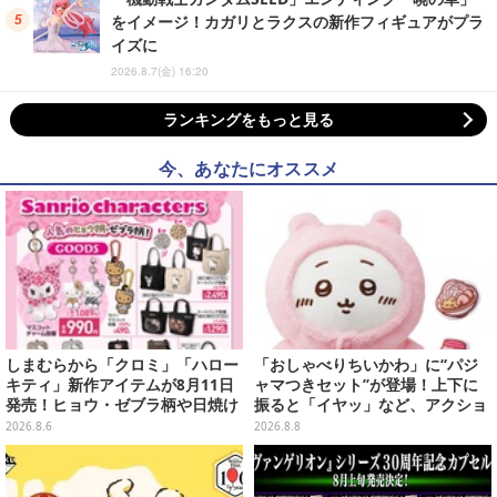
をイメージ！カガリとラクスの新作フィギュアがプラ
イズに
2026.8.7(金) 16:20
ランキングをもっと見る
今、あなたにオススメ
しまむらから「クロミ」「ハロー
「おしゃべりちいかわ」に“パジ
キティ」新作アイテムが8月11日
ャマつきセット”が登場！上下に
発売！ヒョウ・ゼブラ柄や日焼け
振ると「イヤッ」など、アクショ
デザインの可愛い雑貨・アパレル
ンに応じて喋ってくれる
2026.8.6
2026.8.8
など多数