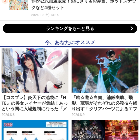
作が公式抽選販売！おにぎり＆お弁当、ホットスナッ
クなど4種セット
2026.8.8(土) 13:15
ランキングをもっと見る
今、あなたにオススメ
【コスプレ】炎天下の池袋に『N
「幽☆遊☆白書」浦飯幽助、飛
TE』の美女レイヤーが集結！あっ
影、蔵馬がそれぞれの必殺技を繰
という間に入場規制になった「メ
り出す！クリアパーツによるエフ
ェメェ村の大冒険」をレポート
ェクト演出で迫力満載
2026.8.8
2026.8.9
【写真28枚】