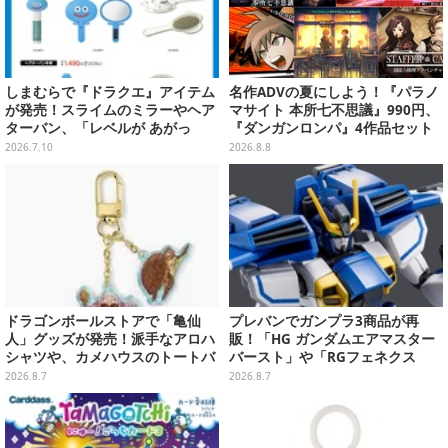
しまむらで『ドラクエ』アイテム
名作ADVの夏にしよう！『パラノ
が発売！スライムのミラーやヘア
マサイト 本所七不思議』990円、
ターバン、「レベルが あがっ
『ダンガンロンパ』4作品セット
た！」アクセサリーなど
で3,060円、“お紳士”な恋愛ADV
2026.7.10
2026.8.8
は1,192円！【eショップのお薦め
セール】
ドラゴンボールストアで「亀仙
プレバンでガンプラ3商品が再
人」グッズが発売！派手なアロハ
販！「HG ガンダムエアマスター
シャツや、カメハウスのトートバ
バースト」や「RGフェネクス
ッグなど夏らしいアイテムがズラ
（ナラティブVer.）」も
2026.8.7
2026.8.7
リ