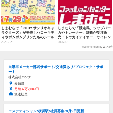
しまむらで「RODY サンリオキャ
しまむらで「競走馬」ジップパー
ラクターズ」が発売！ハローキテ
カやトレーナー、雑貨が受注販
ィやポムポムプリンたちのシール
売！トウカイテイオー、サイレン
帳、色が変わるタンブラーなど雑
ススズカなど名馬をデザイン
2026.7.28
2026.8.8
貨を用意
Recommended by
自動車メーカー部署サポート/交通費あり/プロジェクトサポ
ート
株式会社パソナ
愛知県
月給37万2,600円
派遣社員
エステティシャン/横浜駅/社員募集/8月9日更新