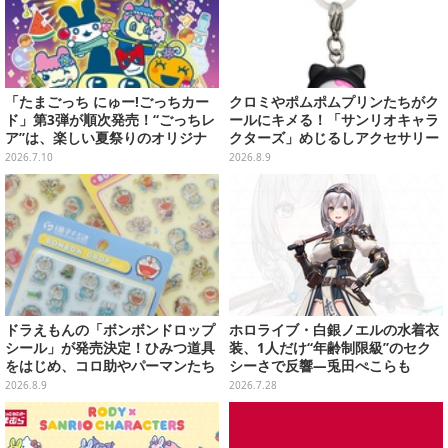
「たまごっち にゅー!ごっちカー
クロミやポムポムプリンたちがク
ド」第3弾が順次発売！“ごっちレ
ールにキメる！「サンリオキャラ
ア”は、楽しい夏祭りのオリジナ
クターズ」めじるしアクセサリー
ルアートに
がガシャポン展開
2026.7.10
2026.8.9
ドラえもんの「ボンボンドロップ
ホロライブ・白銀ノエルの水着衣
シール」が発売決定！ひみつ道具
装、1人だけ“年齢制限級”のセク
をはじめ、コロ助やパーマンたち
シーさで反響―兎田ぺこらも
「藤子・F・不二雄」キャラも収
「こ、こんなことが許されていい
2026.8.9
2026.7.28
録の全2種類
のか？」と興奮隠せず