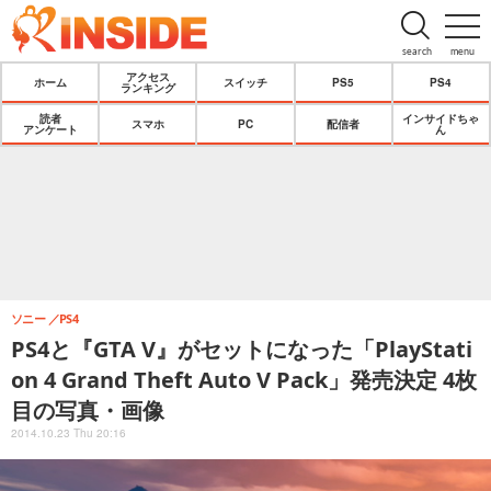
search
menu
アクセス
ホーム
スイッチ
PS5
PS4
ランキング
読者
インサイドちゃ
スマホ
PC
配信者
アンケート
ん
ソニー
PS4
PS4と『GTA V』がセットになった「PlayStati
on 4 Grand Theft Auto V Pack」発売決定 4枚
目の写真・画像
2014.10.23 Thu 20:16