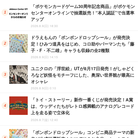
「ポケモンカードゲーム30周年記念商品」がポケモン
センターオンラインで抽選販売！“本人認証”で当選率
アップ
2026.8.9(日) 18:30
ドラえもんの「ボンボンドロップシール」が発売決
定！ひみつ道具をはじめ、コロ助やパーマンたち「藤
子・F・不二雄」キャラも収録の全2種類
2026.8.9(日) 14:15
ユニクロの「浮世絵」UTが8月17日発売！がしゃどく
ろなど妖怪をモチーフにした、奥深い世界観が最高に
オシャレ
2026.8.9(日) 0:10
「トイ・ストーリー」新作一番くじが発売決定！A賞
は、ウッディたちがレトロ感満載のアナログレコード
上を走る姿で立体化
2026.8.7(金) 12:40
「ボンボンドロップシール」コンビニ商品テーマの新