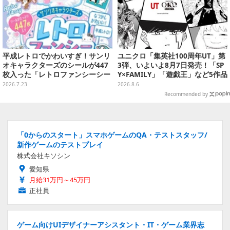
平成レトロでかわいすぎ！サンリ
ユニクロ「集英社100周年UT」第
オキャラクターズのシールが447
3弾、いよいよ8月7日発売！「SP
枚入った「レトロファンシーシー
Y×FAMILY」「遊戯王」など5作品
ルブック」が7月27日発売
をデザイン
2026.7.23
2026.8.6
Recommended by
「0からのスタート」スマホゲームのQA・テストスタッフ/
新作ゲームのテストプレイ
株式会社キソシン
愛知県
月給31万円～45万円
正社員
ゲーム向けUIデザイナーアシスタント・IT・ゲーム業界志