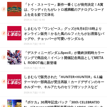
「トイ・ストーリー」新作一番くじが発売決定！A賞
は、ウッディたちがレトロ感満載のアナログレコード
上を走る姿で立体化
2026.8.7(金) 12:40
しまむらで「ワンピース」グッズが8月8日15時より
オンライン販売！かるた風のルフィたちがお洒落なバ
ッグや、チョッパーが可愛いサンダルも
2026.8.7(金) 18:15
「デスティニーガンダムSpecII」が最終決戦時カラー
リングで商品化！イベント開催記念商品としてMETA
L ROBOT魂に新登場
2026.8.7(金) 15:15
しまむらで販売された「HUNTER×HUNTER」G.I.編
テーマの一部商品が受注再販！カードデザインのキー
ホルダーや、キルアたちのセリフ付ソックスなど
2026.8.7(金) 11:00
『ポケカ』30周年記念パック「30th CELEBRATIO