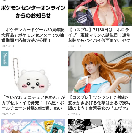
「ポケモンカードゲーム30周年記
【コスプレ】7月30日は「ホロラ
念商品」ポケモンセンターでの抽
イブ」宝鐘マリンの誕生日！通常
選期間と応募方法が公開！
衣装からパイパイ仮面まで、セク
シーで可愛い美女レイヤーまとめ
2026.8.3
2026.7.30
【写真42枚】
「ちいかわ ミニチュアおめん」が
【コスプレ】ツンツンした横顔×
カプセルトイで発売！ゴム紐・ボ
髪をかきあげる仕草はまるで実写
ールチェーン付属の全5種、ぬい
版のよう！台湾美女の『エヴァ』
ぐるみに着けて遊べる
制服アスカが美しすぎた【写真8
2026.7.24
2026.8.7
枚】