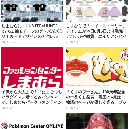
しまむらに「HUNTER×HUNTE
しまむらで「トイ・ストーリー」
R」G.I.編モチーフのグッズがズラ
アイテムが本日8月5日より発売！
リ！カードデザインのアパレル・
アパレルや雑貨、エイリアンとハ
雑貨、ゴレイヌの「オレが3人分
ムのダイカットクッションなど盛
2026.7.29
2026.8.5
になる…」も
りだくさん
子供から大人まで！「たまごっち
「くまのプーさん」100周年記念
パラダイス」着ぐるみパジャマ
の一番くじ発表！目玉のA賞は、
が、しまむらパーク（オンライン
物語のページが優しく光る「ブッ
ストア）にて受注生産
クシェイプドライト」
2026.8.3
2026.8.3