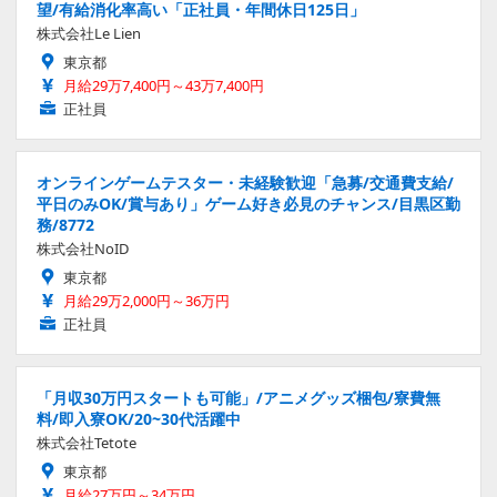
望/有給消化率高い「正社員・年間休日125日」
株式会社Le Lien
東京都
月給29万7,400円～43万7,400円
正社員
オンラインゲームテスター・未経験歓迎「急募/交通費支給/
平日のみOK/賞与あり」ゲーム好き必見のチャンス/目黒区勤
務/8772
株式会社NoID
東京都
月給29万2,000円～36万円
正社員
「月収30万円スタートも可能」/アニメグッズ梱包/寮費無
料/即入寮OK/20~30代活躍中
株式会社Tetote
東京都
月給27万円～34万円