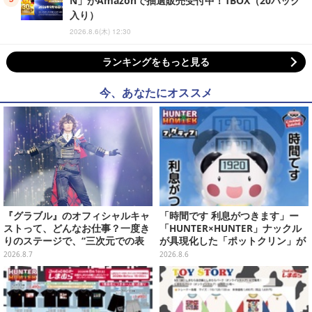
N」がAmazonで抽選販売受付中！1BOX（20パック
入り）
2026.8.6(木) 12:30
ランキングをもっと見る
今、あなたにオススメ
『グラブル』のオフィシャルキャ
「時間です 利息がつきます」ー
ストって、どんなお仕事？一度き
「HUNTER×HUNTER」ナックル
りのステージで、“三次元での表
が具現化した「ポットクリン」が
現”に全力を懸けるキャスト陣の
貯金箱としてプライズ展開
2026.8.7
2026.8.6
舞台裏【インタビュー】