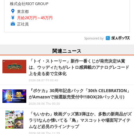
株式会社RIOT GROUP
東京都
月給28万円～45万円
正社員
Sponsored by
関連ニュース
「トイ・ストーリー」新作一番くじが発売決定!A賞
は、ウッディたちがレトロ感満載のアナログレコード
上を走る姿で立体化
2026.08.07 Fri 03:40
『ポケカ』30周年記念パック「30th CELEBRATION」
がAmazonで抽選販売受付中!1BOX(20パック入り)
2026.08.06 Thu 03:30
「ちいかわ」映画グッズ第3弾ほか、多数の新商品がズ
ラリ!なんか懐いてる「鳥」マスコットや場面写アイテ
ムなど必見のラインナップ
2026.08.06 Thu 11:25