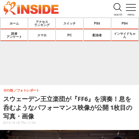
search
menu
アクセス
ホーム
スイッチ
PS5
PS4
ランキング
読者
インサイドちゃ
スマホ
PC
配信者
アンケート
ん
その他
フォトレポート
スウェーデン王立楽団が『FF6』を演奏！息を
呑むようなパフォーマンス映像が公開 1枚目の
写真・画像
2014.10.16 Thu 11:00