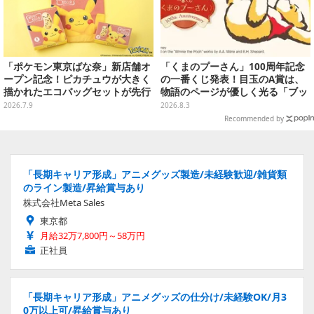
「ポケモン東京ばな奈」新店舗オ
「くまのプーさん」100周年記念
ープン記念！ピカチュウが大きく
の一番くじ発表！目玉のA賞は、
描かれたエコバッグセットが先行
物語のページが優しく光る「ブッ
販売、 フレークシールシートプレ
クシェイプドライト」
2026.7.9
2026.8.3
ゼントも
Recommended by
「長期キャリア形成」アニメグッズ製造/未経験歓迎/雑貨類
のライン製造/昇給賞与あり
株式会社Meta Sales
東京都
月給32万7,800円～58万円
正社員
「長期キャリア形成」アニメグッズの仕分け/未経験OK/月3
0万以上可/昇給賞与あり