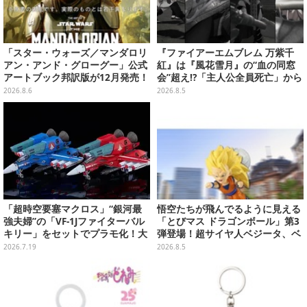
「スター・ウォーズ／マンダロリ
『ファイアーエムブレム 万紫千
アン・アンド・グローグー」公式
紅』は『風花雪月』の“血の同窓
アートブック邦訳版が12月発売！
会”超え!?「主人公全員死亡」から
映画のコンセプトアートやスケッ
始まる物語は、様々なシリーズ作
2026.8.6
2026.8.5
チを掲載
を想起させる
「超時空要塞マクロス」“銀河最
悟空たちが飛んでるように見える
強夫婦”の「VF-1Jファイターバル
「とびマス ドラゴンボール」第3
キリー」をセットでプラモ化！大
弾登場！超サイヤ人ベジータ、ベ
気圏外仕様パイロットスーツフィ
ジットなど全6種
2026.7.19
2026.8.5
ギュアなど付属