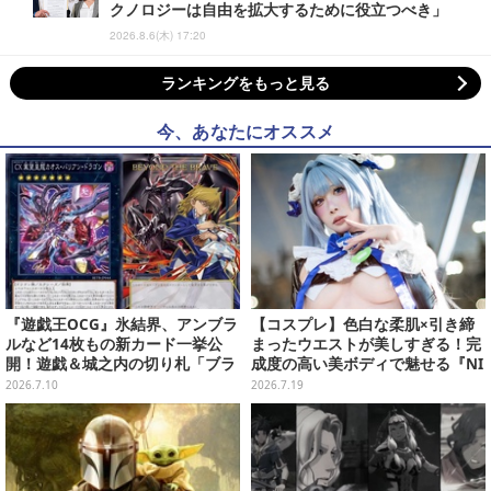
クノロジーは自由を拡大するために役立つべき」
2026.8.6(木) 17:20
ランキングをもっと見る
今、あなたにオススメ
『遊戯王OCG』氷結界、アンブラ
【コスプレ】色白な柔肌×引き締
ルなど14枚もの新カード一挙公
まったウエストが美しすぎる！完
開！遊戯＆城之内の切り札「ブラ
成度の高い美ボディで魅せる『NI
ック・デーモンズ・ドラゴン」も
KKE』ヘンゼルの美女レイヤー
2026.7.10
2026.7.19
新たな装いで登場
【写真9枚】