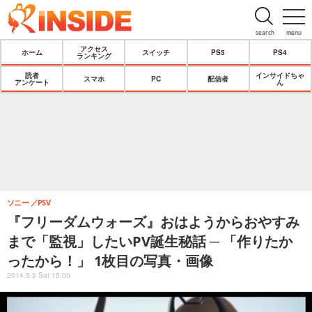
search
menu
アクセス
ホーム
スイッチ
PS5
PS4
ランキング
読者
インサイドちゃ
スマホ
PC
配信者
アンケート
ん
ソニー
PSV
『フリーダムウォーズ』おはようからおやすみ
まで「監視」したいPV誕生秘話 ─ 「作りたか
ったから！」 1枚目の写真・画像
2014.5.3 Sat 15:00