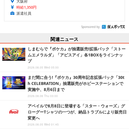
大阪府
時給1,350円
派遣社員
Sponsored by
関連ニュース
しまむらで『ポケカ』が抽選販売!拡張パック「ストー
ムエメラルダ」「アビスアイ」各1BOXをラインナッ
プ
2026.08.05 Wed 05:00
まだ間に合う!『ポケカ』30周年記念拡張パック「30t
h CELEBRATION」抽選販売がホビーステーションで
実施中、8月6日まで
2026.08.06 Thu 03:00
アベイルで8月8日に登場する「スター・ウォーズ」グ
ローグーTシャツの一つが、納品トラブルにより販売日
変更へ
2026.08.05 Wed 01:45