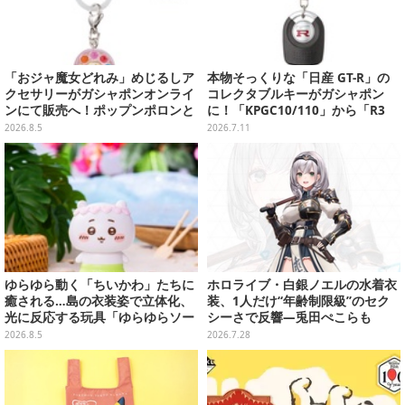
「おジャ魔女どれみ」めじるしア
本物そっくりな「日産 GT-R」の
クセサリーがガシャポンオンライ
コレクタブルキーがガシャポン
ンにて販売へ！ポップンポロンと
に！「KPGC10/110」から「R3
魔法玉の2連チャームなど全9種
5」まで歴代6種
2026.8.5
2026.7.11
ゆらゆら動く「ちいかわ」たちに
ホロライブ・白銀ノエルの水着衣
癒される…島の衣装姿で立体化、
装、1人だけ“年齢制限級”のセク
光に反応する玩具「ゆらゆらソー
シーさで反響―兎田ぺこらも
ラー」全8種が全国アミューズメ
「こ、こんなことが許されていい
2026.8.5
2026.7.28
ント施設にて展開
のか？」と興奮隠せず