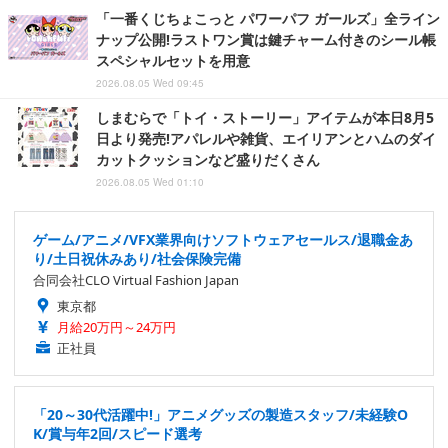
「一番くじちょこっと パワーパフ ガールズ」全ライン
ナップ公開!ラストワン賞は鍵チャーム付きのシール帳
スペシャルセットを用意
2026.08.05 Wed 09:45
しまむらで「トイ・ストーリー」アイテムが本日8月5
日より発売!アパレルや雑貨、エイリアンとハムのダイ
カットクッションなど盛りだくさん
2026.08.05 Wed 01:10
ゲーム/アニメ/VFX業界向けソフトウェアセールス/退職金あ
り/土日祝休みあり/社会保険完備
合同会社CLO Virtual Fashion Japan
東京都
月給20万円～24万円
正社員
「20～30代活躍中!」アニメグッズの製造スタッフ/未経験O
K/賞与年2回/スピード選考