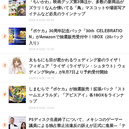
「ちいかわ」映画グッズ第3弾ほか、多数の新商品が
ズラリ！なんか懐いてる「鳥」マスコットや場面写ア
イテムなど必見のラインナップ
2026.8.6(木) 20:25
『ポケカ』30周年記念パック「30th CELEBRATIO
N」がAmazonで抽選販売受付中！1BOX（20パック
入り）
2026.8.6(木) 12:30
太ももにも目が惹かれるウェディング姿のライザ！
フィギュア「ライザ（ライザリン・シュタウト）ウェ
ディングStyle」が8月7日より予約受付開始
2026.8.6(木) 19:15
しまむらで『ポケカ』が抽選販売！拡張パック「スト
ームエメラルダ」「アビスアイ」各1BOXをラインナ
ップ
2026.8.5(水) 14:00
PSディスク生産終了について、メキシコのゲーマー
議員による独占禁止法違反の訴えが正式に進展―「テ