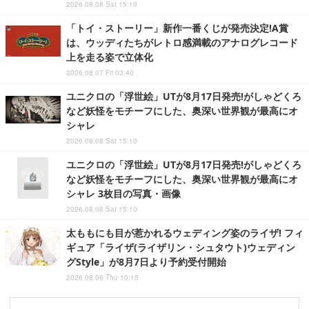
2026.08.08 Sat 15:10
「トイ・ストーリー」新作一番くじが発売決定!A賞
は、ウッディたちがレトロ感満載のアナログレコード
上を走る姿で立体化
2026.08.07 Fri 03:40
ユニクロの「浮世絵」UTが8月17日発売!がしゃどくろ
など妖怪をモチーフにした、奥深い世界観が最高にオ
シャレ
2026.08.08 Sat 15:10
ユニクロの「浮世絵」UTが8月17日発売!がしゃどくろ
など妖怪をモチーフにした、奥深い世界観が最高にオ
シャレ 3枚目の写真・画像
2026.08.08 Sat 15:10
太ももにも目が惹かれるウェディング姿のライザ! フィ
ギュア「ライザ(ライザリン・シュタウト)ウェディン
グStyle」が8月7日より予約受付開始
2026.08.06 Thu 10:15