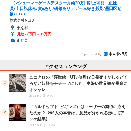
コンシューマーゲームテスター月給30万円以上可能「正社
員/土日祝休み/賞яあり/研修あり」ゲーム好き必見/墨田区勤
務/1373
株式会社NoID
東京都
月給27万円～36万円
正社員
Sponsored by
アクセスランキング
ユニクロの「浮世絵」UTが8月17日発売！がしゃどく
ろなど妖怪をモチーフにした、奥深い世界観が最高に
オシャレ
2026.8.9(日) 0:10
『カルドセプト ビギンズ』はユーザーの期待に応え
たのか？ 296人の本音は、意見が分かれる形に【ア
ンケ結果】
2026.8.9(日) 11:00