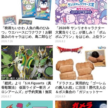
「映画ちいかわ 人魚の島のひみ
「2026年 サンリオキャラクター
つ」ウエハースにワクワク！お馴
大賞当りくじ」が楽しみ！「ポム
染みのキャラはじめ、島二郎など
ポムプリン」をはじめ、上位ラン
セイレーン編カード全22種
クインが登場するスペシャル企画
2026.7.26
2026.8.2
「鎧武」より「S.H.Figuarts（真
『ドラクエ』実用的な「ゴーレム
骨彫製法） 仮面ライダー斬月 メ
の腕入れ枕」に注目！歴代主人公
ロンアームズ」が予約実施！無双
＆ボス集合の「ガジェットケー
セイバー、メロンディフェンダー
ス」ほか9プライズが続々展開
2026.8.7
2026.8.9
が付属