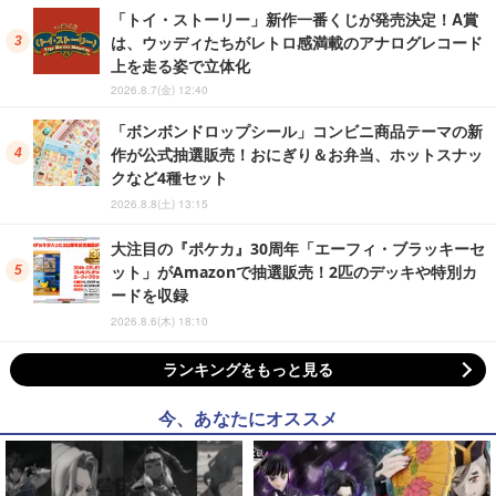
「トイ・ストーリー」新作一番くじが発売決定！A賞
は、ウッディたちがレトロ感満載のアナログレコード
上を走る姿で立体化
2026.8.7(金) 12:40
「ボンボンドロップシール」コンビニ商品テーマの新
作が公式抽選販売！おにぎり＆お弁当、ホットスナッ
クなど4種セット
2026.8.8(土) 13:15
大注目の『ポケカ』30周年「エーフィ・ブラッキーセ
ット」がAmazonで抽選販売！2匹のデッキや特別カ
ードを収録
2026.8.6(木) 18:10
ランキングをもっと見る
今、あなたにオススメ