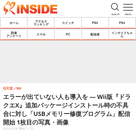
search
menu
アクセス
ホーム
スイッチ
PS5
PS4
ランキング
読者
インサイドちゃ
スマホ
PC
配信者
アンケート
ん
任天堂
Wii
エラーが出ていない人も導入を ― Wii版『ドラ
クエX』追加パッケージインストール時の不具
合に対し「USBメモリー修復プログラム」配信
開始 1枚目の写真・画像
2014.2.26 Wed 11:31