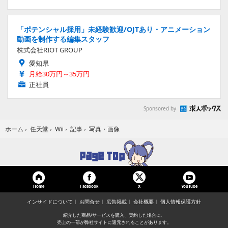
「ポテンシャル採用」未経験歓迎/OJTあり・アニメーション
動画を制作する編集スタッフ
株式会社RIOT GROUP
愛知県
月給30万円～35万円
正社員
Sponsored by
写真・画像
ホーム
›
任天堂
›
Wii
›
記事
›
Home
Facebook
YouTube
X
インサイドについて
お問合せ
広告掲載
会社概要
個人情報保護方針
紹介した商品/サービスを購入、契約した場合に、
売上の一部が弊社サイトに還元されることがあります。