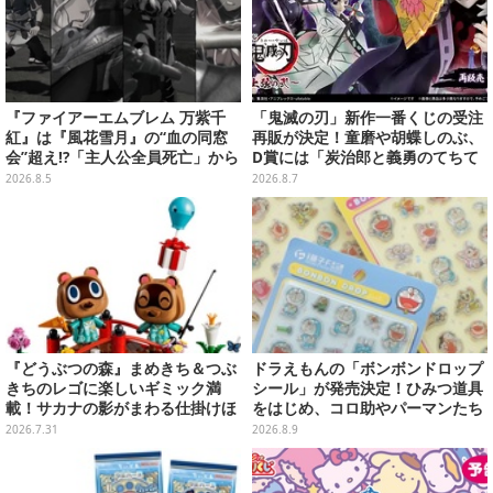
『ファイアーエムブレム 万紫千
「鬼滅の刃」新作一番くじの受注
紅』は『風花雪月』の“血の同窓
再販が決定！童磨や胡蝶しのぶ、
会”超え!?「主人公全員死亡」から
D賞には「炭治郎と義勇のてちて
始まる物語は、様々なシリーズ作
ちフィギュア」も
2026.8.5
2026.8.7
を想起させる
『どうぶつの森』まめきち＆つぶ
ドラえもんの「ボンボンドロップ
きちのレゴに楽しいギミック満
シール」が発売決定！ひみつ道具
載！サカナの影がまわる仕掛けほ
をはじめ、コロ助やパーマンたち
か、つりざおやプレゼントふうせ
「藤子・F・不二雄」キャラも収
2026.7.31
2026.8.9
んなど付属パーツも
録の全2種類