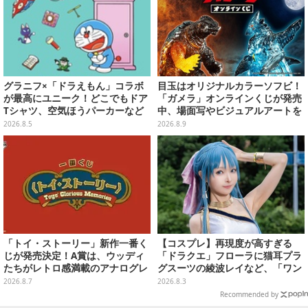
グラニフ×「ドラえもん」コラボ
目玉はオリジナルカラーソフビ！
が最高にユニーク！どこでもドア
「ガメラ」オンラインくじが発売
Tシャツ、空気ほうパーカーなど
中、場面写やビジュアルアートを
豊富なデザイン
使用した豪華賞品をラインナップ
2026.8.5
2026.8.9
「トイ・ストーリー」新作一番く
【コスプレ】再現度が高すぎる
じが発売決定！A賞は、ウッディ
「ドラクエ」フローラに猫耳プラ
たちがレトロ感満載のアナログレ
グスーツの綾波レイなど、「ワン
コード上を走る姿で立体化
フェス」に集結した美女レイヤー
2026.8.7
2026.8.3
7選【写真33枚】
Recommended by