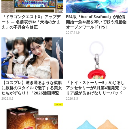
『ドラゴンクエストX』アップデ
PS4版『Ace of Seafood』が配信
ート ― 名前表示や「天地のかま
開始ー魚や蟹を率いて戦う海産物
え」の不具合を修正
オープンワールドTPS！
2017.11.9
【コスプレ】透き通るような柔肌
「トイ・ストーリー5」めじるし
に抜群のスタイルで魅了する美女
アクセサリーが8月第4週発売！ク
たちがずらり！「2026漫画博覧
リア感が良さげなリリーパッド
会」美麗コンパニオンまとめ【画
や、ジェシーなど全5種ラインナ
2026.8.5
2026.8.5
像39枚】
ップ