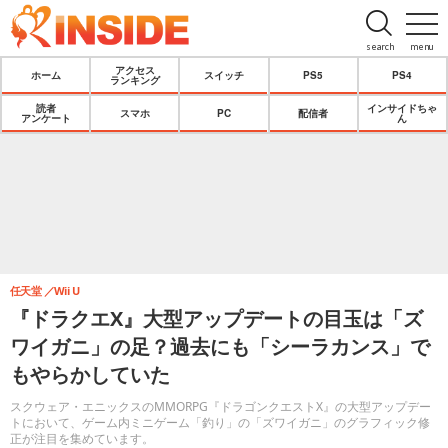
search
menu
アクセス
ホーム
スイッチ
PS5
PS4
ランキング
読者
インサイドちゃ
スマホ
PC
配信者
アンケート
ん
任天堂
Wii U
『ドラクエX』大型アップデートの目玉は「ズ
ワイガニ」の足？過去にも「シーラカンス」で
もやらかしていた
スクウェア・エニックスのMMORPG『ドラゴンクエストX』の大型アップデー
トにおいて、ゲーム内ミニゲーム「釣り」の「ズワイガニ」のグラフィック修
正が注目を集めています。