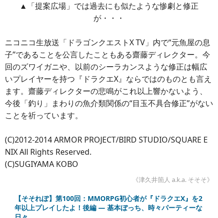
▲「提案広場」では過去にも似たような惨劇と修正
が・・・
ニコニコ生放送「ドラゴンクエストX TV」内で“元魚屋の息
子”であることを公言したこともある齋藤ディレクター。今
回のズワイガニや、以前のシーラカンスような修正は幅広
いプレイヤーを持つ『ドラクエX』ならではのものとも言え
ます。齋藤ディレクターの悲鳴がこれ以上響かないよう、
今後「釣り」まわりの魚介類関係の“目玉不具合修正”がない
ことを祈っています。
(C)2012-2014 ARMOR PROJECT/BIRD STUDIO/SQUARE E
NIX All Rights Reserved.
(C)SUGIYAMA KOBO
《津久井箇人 a.k.a. そそそ》
【そそれぽ】第100回：MMORPG初心者が『ドラクエX』を2
年以上プレイしたよ！後編 ― 基本ぼっち、時々パーティーな
日々