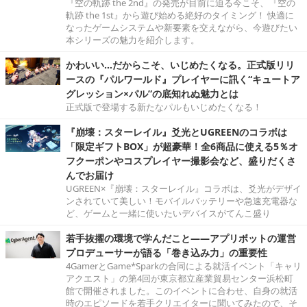
『空の軌跡 the 2nd』の発売が目前に迫る今こそ、『空の
軌跡 the 1st』から遊び始める絶好のタイミング！ 快適に
なったゲームシステムや新要素を交えながら、今遊びたい
本シリーズの魅力を紹介します。
かわいい…だからこそ、いじめたくなる。正式版リリ
ースの『パルワールド』プレイヤーに訊く“キュートア
グレッション×パル”の底知れぬ魅力とは
正式版で登場する新たなパルもいじめたくなる！
『崩壊：スターレイル』爻光とUGREENのコラボは
「限定ギフトBOX」が超豪華！全6商品に使える5％オ
フクーポンやコスプレイヤー撮影会など、盛りだくさ
んでお届け
UGREEN×『崩壊：スターレイル』コラボは、爻光がデザイ
ンされていて美しい！モバイルバッテリーや急速充電器な
ど、ゲームと一緒に使いたいデバイスがてんこ盛り
若手抜擢の環境で学んだこと――アプリボットの運営
プロデューサーが語る「巻き込み力」の重要性
4GamerとGame*Sparkの合同による就活イベント「キャリ
アクエスト」の第4回が東京都立産業貿易センター浜松町
館で開催されました。このイベントに合わせ、自身の就活
時のエピソードを若手クリエイターに聞いてみたので、そ