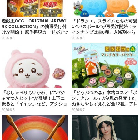
遊戯王OCG「ORIGINAL ARTWO
『ドラクエ』スライムたちの可愛
RK COLLECTION」の抽選受け付
い“バスボール”が再受注開始！ラ
けが開始！ 原作再現カードがアツ
インナップは全6種、入浴剤から
いスペシャルパック
モンスターのフィギュアが出てく
2026.8.5
2026.8.5
る
「おしゃべりちいかわ」に“パジ
『どうぶつの森』本格コスメ「ポ
ャマつきセット”が登場！上下に
ンデクルール」が9月21発売！た
振ると「イヤッ」など、アクショ
ぬきちやしずえなど全12種、アレ
ンに応じて喋ってくれる
ンジできるリアクションシールも
2026.8.8
2026.8.7
付属