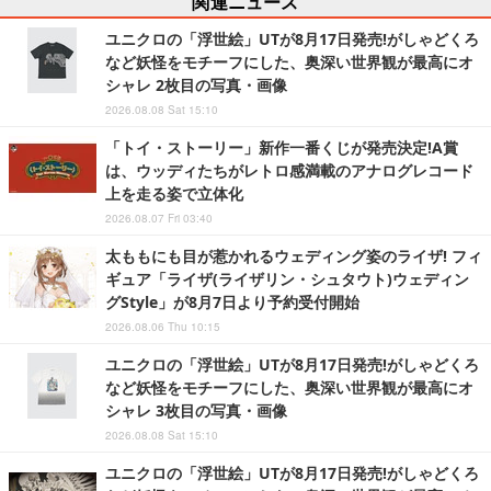
関連ニュース
ユニクロの「浮世絵」UTが8月17日発売!がしゃどくろ
など妖怪をモチーフにした、奥深い世界観が最高にオ
シャレ 2枚目の写真・画像
2026.08.08 Sat 15:10
「トイ・ストーリー」新作一番くじが発売決定!A賞
は、ウッディたちがレトロ感満載のアナログレコード
上を走る姿で立体化
2026.08.07 Fri 03:40
太ももにも目が惹かれるウェディング姿のライザ! フィ
ギュア「ライザ(ライザリン・シュタウト)ウェディン
グStyle」が8月7日より予約受付開始
2026.08.06 Thu 10:15
ユニクロの「浮世絵」UTが8月17日発売!がしゃどくろ
など妖怪をモチーフにした、奥深い世界観が最高にオ
シャレ 3枚目の写真・画像
2026.08.08 Sat 15:10
ユニクロの「浮世絵」UTが8月17日発売!がしゃどくろ