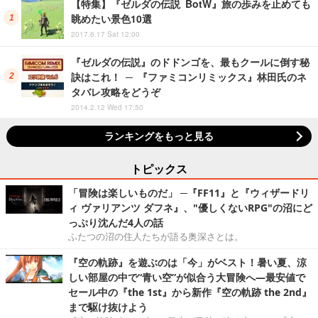
【特集】『ゼルダの伝説 BotW』旅の歩みを止めても
眺めたい景色10選
2017.6.17 Sat 12:00
『ゼルダの伝説』のドドンゴを、最もクールに倒す秘
訣はこれ！ ─ 『ファミコンリミックス』林田氏のネ
タバレ攻略をどうぞ
2014.2.12 Wed 17:50
ランキングをもっと見る
トピックス
「冒険は楽しいものだ」 ─『FF11』と『ウィザードリ
ィ ヴァリアンツ ダフネ』、"優しくないRPG"の沼にど
っぷり沈んだ4人の話
ふたつの沼の住人たちが語る奥深さとは。
『空の軌跡』を遊ぶのは「今」がベスト！暑い夏、涼
しい部屋の中で“青い空”が似合う大冒険へ―最安値で
セール中の『the 1st』から新作『空の軌跡 the 2nd』
まで駆け抜けよう