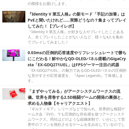
の模様をお届けします。
『Identity V 第五人格』の新モード「手記の加筆」は
PvEと聞いたけれど……実際どうなの？集まってプレイ
してみた！【プレイレポ】
『Identity V 第五人格』が好きな人やプレイしたことある
人、全くプレイしたことがない人など、様々な4人を集め
てプレイしてみました！
0.03msの圧倒的応答速度やリフレッシュレートで勝ち
にこだわる！鮮やかなQD-OLEDパネル搭載のGigaCry
sta「EX-GDQ271UEL」はFPSゲーマー注目の武器
「EX-GDQ271UEL」の魅力であるQD-OLEDパネルの圧倒的
な見やすさや応答速度を、『Apex Legends』で体感しま
す。
「まずやってみる」がアークシステムワークスの流
儀。世界を席巻する2.5D格闘ゲームの開発の裏側と、
求める人物像【キャリアクエスト】
『ギルティギア』シリーズなどで知られ、世界的な格闘ゲ
ーム大会「EVO」でも圧倒的な存在感を放つアークシステ
ムワークス。同社はどのような組織体制で、いかにして世
界中のファンを熱狂させるゲームを生み出しているのでし