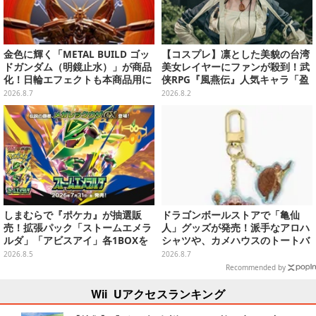
金色に輝く「METAL BUILD ゴッ
【コスプレ】凛とした美貌の台湾
ドガンダム（明鏡止水）」が商品
美女レイヤーにファンが殺到！武
化！日輪エフェクトも本商品用に
侠RPG『風燕伝』人気キャラ「盈
刷新した豪華仕様
盈」を完璧に再現して会場を沸か
2026.8.7
2026.8.2
せる【写真19枚】
しまむらで『ポケカ』が抽選販
ドラゴンボールストアで「亀仙
売！拡張パック「ストームエメラ
人」グッズが発売！派手なアロハ
ルダ」「アビスアイ」各1BOXを
シャツや、カメハウスのトートバ
ラインナップ
ッグなど夏らしいアイテムがズラ
2026.8.5
2026.8.7
リ
Recommended by
Wii Uアクセスランキング