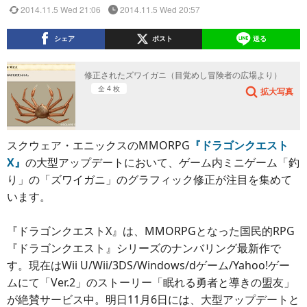
2014.11.5 Wed 21:06
2014.11.5 Wed 20:57
シェア
ポスト
送る
修正されたズワイガニ（目覚めし冒険者の広場より）
全 4 枚
拡大写真
スクウェア・エニックスのMMORPG
『ドラゴンクエスト
X』
の大型アップデートにおいて、ゲーム内ミニゲーム「釣
り」の「ズワイガニ」のグラフィック修正が注目を集めて
います。
『ドラゴンクエストX』は、MMORPGとなった国民的RPG
『ドラゴンクエスト』シリーズのナンバリング最新作で
す。現在はWii U/Wii/3DS/Windows/dゲーム/Yahoo!ゲー
ムにて「Ver.2」のストーリー「眠れる勇者と導きの盟友」
が絶賛サービス中。明日11月6日には、大型アップデートと