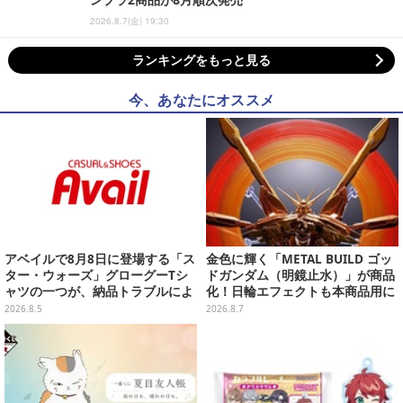
2026.8.7(金) 19:30
ランキングをもっと見る
今、あなたにオススメ
アベイルで8月8日に登場する「ス
金色に輝く「METAL BUILD ゴッ
ター・ウォーズ」グローグーTシ
ドガンダム（明鏡止水）」が商品
ャツの一つが、納品トラブルによ
化！日輪エフェクトも本商品用に
り販売日変更へ
刷新した豪華仕様
2026.8.5
2026.8.7