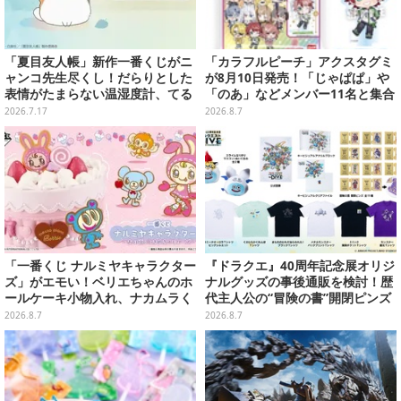
「夏目友人帳」新作一番くじがニ
「カラフルピーチ」アクスタグミ
ャンコ先生尽くし！だらりとした
が8月10日発売！「じゃぱぱ」や
表情がたまらない温湿度計、てる
「のあ」などメンバー11名と集合
てる坊主姿のマスコットなど全ラ
デザイン全15種、ボールチェーン
2026.7.17
2026.8.7
インナップ公開
付きでアクセサリーにも
「一番くじ ナルミヤキャラクター
『ドラクエ』40周年記念展オリジ
ズ」がエモい！ベリエちゃんのホ
ナルグッズの事後通販を検討！歴
ールケーキ小物入れ、ナカムラく
代主人公の“冒険の書”開閉ピンズ
んのマスコットなどがズラリ
をはじめ、ユニークなＴシャツや
2026.8.7
2026.8.7
雑貨など