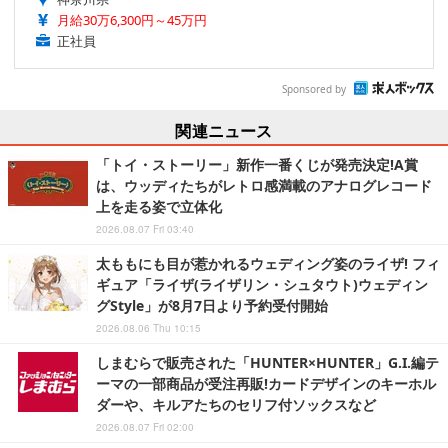
月給30万6,300円～45万円
正社員
Sponsored by
関連ニュース
「トイ・ストーリー」新作一番くじが発売決定!A賞
は、ウッディたちがレトロ感満載のアナログレコード
上を走る姿で立体化
2026.08.07 Fri 03:40
太ももにも目が惹かれるウェディング姿のライザ! フィ
ギュア「ライザ(ライザリン・シュタウト)ウェディン
グStyle」が8月7日より予約受付開始
2026.08.06 Thu 10:15
しまむらで販売された「HUNTER×HUNTER」G.I.編テ
ーマの一部商品が受注再販!カードデザインのキーホル
ダーや、キルアたちのセリフ付ソックスなど
2026.08.07 Fri 02:00