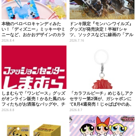
本物のペロペロキャンディみた
ドンキ限定『モンハンワイルズ』
い！「ディズニー」ミッキーやミ
グッズが発売決定！半袖Tシャ
ニーなど、おかおデザインのカラ
ツ、ソックスなどに線画の「アル
フルチャーム全10種が8月31日発
シュベルド」「リオレウス」ら11
2026.8.4
2026.7.16
売
体をデザイン
しまむらで「ワンピース」グッズ
「カラフルピーチ」めじるしアク
がオンライン販売！かるた風のル
セサリー第2弾が、ガシャポンに
フィたちがお洒落なバッグや、チ
て8月4週発売！じゃぱぱやのあ、
ョッパーが可愛いサンダルも
シヴァたちメンバー11名分ライン
2026.8.8
2026.8.7
ナップ