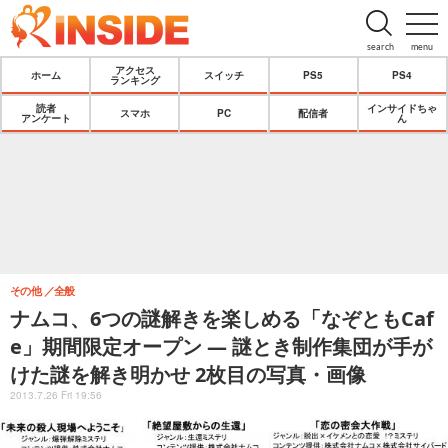
search
menu
アクセス
ホーム
スイッチ
PS5
PS4
ランキング
読者
インサイドちゃ
スマホ
PC
配信者
アンケート
ん
その他
全般
ナムコ、6つの謎解きを楽しめる「なぞともCaf
e」期間限定オープン ― 謎とき制作集団が手が
けた謎を解き明かせ 2枚目の写真・画像
2013.7.26 Fri 19:56