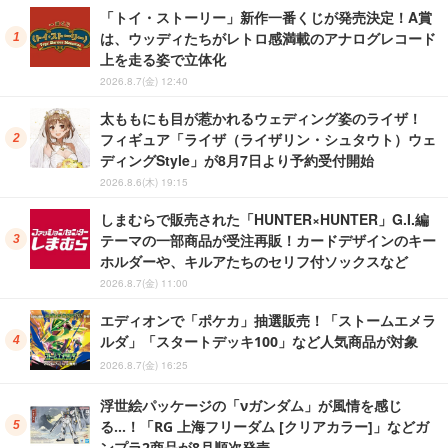
「トイ・ストーリー」新作一番くじが発売決定！A賞
は、ウッディたちがレトロ感満載のアナログレコード
上を走る姿で立体化
2026.8.7(金) 12:40
太ももにも目が惹かれるウェディング姿のライザ！
フィギュア「ライザ（ライザリン・シュタウト）ウェ
ディングStyle」が8月7日より予約受付開始
2026.8.6(木) 19:15
しまむらで販売された「HUNTER×HUNTER」G.I.編
テーマの一部商品が受注再販！カードデザインのキー
ホルダーや、キルアたちのセリフ付ソックスなど
2026.8.7(金) 11:00
エディオンで「ポケカ」抽選販売！「ストームエメラ
ルダ」「スタートデッキ100」など人気商品が対象
2026.8.7(金) 16:25
浮世絵パッケージの「νガンダム」が風情を感じ
る…！「RG 上海フリーダム [クリアカラー]」などガ
ンプラ2商品が8月順次発売