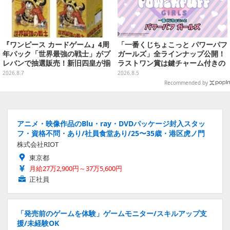
『ワンピース カードゲーム』4周
「一番くじちょこっと パワーパフ
年パック「世界最強の戦士」がプ
ガールズ」全ラインナップ公開！
レバンで抽選販売！新旧四皇が揃
ラストワン賞は鍵チャーム付きの
い踏み、刃牙作者が描く「カイド
シール帳スペシャルセットを用意
2026.8.7
2026.8.5
ウ」も
Recommended by
アニメ・映像作品のBlu・ray・DVDパッケージ封入スタッ
フ・資格不問・あり/社員食堂あり/25〜35歳・港区虎ノ門
株式会社RIOT
東京都
月給27万2,900円～37万5,600円
正社員
「発売前のゲームを体験」ゲームモニター/スキルアップ支
援/未経験OK