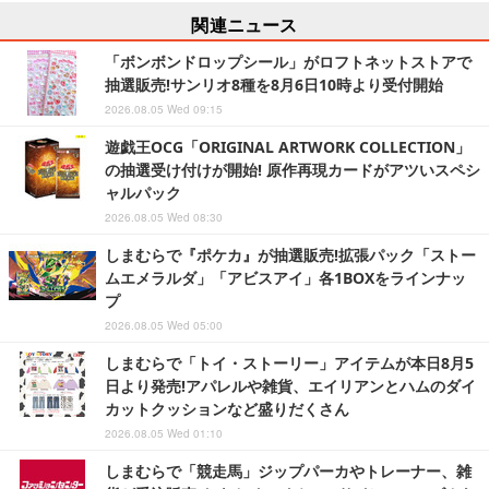
関連ニュース
「ボンボンドロップシール」がロフトネットストアで
抽選販売!サンリオ8種を8月6日10時より受付開始
2026.08.05 Wed 09:15
遊戯王OCG「ORIGINAL ARTWORK COLLECTION」
の抽選受け付けが開始! 原作再現カードがアツいスペシ
ャルパック
2026.08.05 Wed 08:30
しまむらで『ポケカ』が抽選販売!拡張パック「ストー
ムエメラルダ」「アビスアイ」各1BOXをラインナッ
プ
2026.08.05 Wed 05:00
しまむらで「トイ・ストーリー」アイテムが本日8月5
日より発売!アパレルや雑貨、エイリアンとハムのダイ
カットクッションなど盛りだくさん
2026.08.05 Wed 01:10
しまむらで「競走馬」ジップパーカやトレーナー、雑