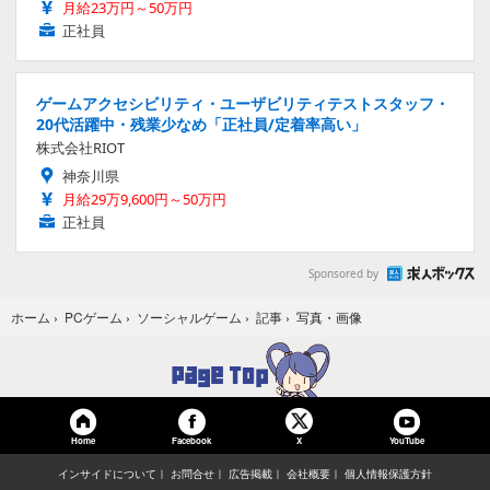
月給23万円～50万円
正社員
ゲームアクセシビリティ・ユーザビリティテストスタッフ・
20代活躍中・残業少なめ「正社員/定着率高い」
株式会社RIOT
神奈川県
月給29万9,600円～50万円
正社員
Sponsored by
写真・画像
ホーム
›
PCゲーム
›
ソーシャルゲーム
›
記事
›
Home
Facebook
YouTube
X
インサイドについて
お問合せ
広告掲載
会社概要
個人情報保護方針