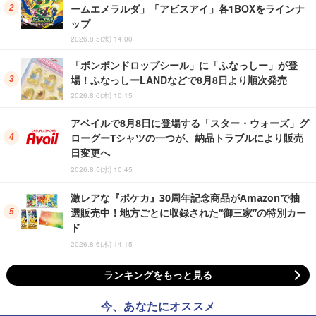
ームエメラルダ」「アビスアイ」各1BOXをラインナ
ップ
2026.8.5(水) 14:00
「ボンボンドロップシール」に「ふなっしー」が登
場！ふなっしーLANDなどで8月8日より順次発売
2026.8.6(木) 10:15
アベイルで8月8日に登場する「スター・ウォーズ」グ
ローグーTシャツの一つが、納品トラブルにより販売
日変更へ
2026.8.5(水) 10:45
激レアな『ポケカ』30周年記念商品がAmazonで抽
選販売中！地方ごとに収録された“御三家”の特別カー
ド
2026.8.6(木) 14:15
ランキングをもっと見る
今、あなたにオススメ