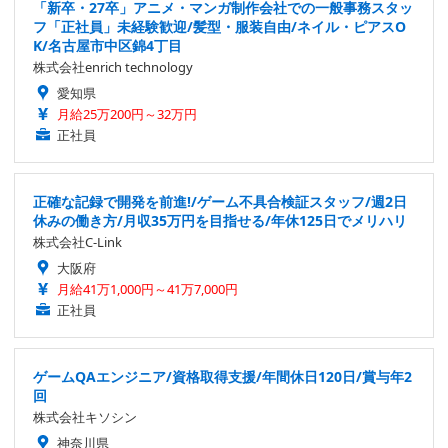
「新卒・27卒」アニメ・マンガ制作会社での一般事務スタッ
フ「正社員」未経験歓迎/髪型・服装自由/ネイル・ピアスO
K/名古屋市中区錦4丁目
株式会社enrich technology
愛知県
月給25万200円～32万円
正社員
正確な記録で開発を前進!/ゲーム不具合検証スタッフ/週2日
休みの働き方/月収35万円を目指せる/年休125日でメリハリ
株式会社C-Link
大阪府
月給41万1,000円～41万7,000円
正社員
ゲームQAエンジニア/資格取得支援/年間休日120日/賞与年2
回
株式会社キソシン
神奈川県