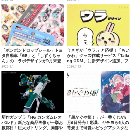
可愛くデザイン
「ボンボンドロップシール」トヨ
うさぎが「ウラ.」と応援！「ちい
タ自動車「GR」と「しずくちゃ
かわ」グッズ作成サービス「Talki
ん」のコラボデザインが9月末登
ng ODM」に新デザイン追加、フ
場！くま吉らも描かれた全4柄
ェイスタオルやTシャツなどライ
2026.8.1
2026.7.13
ンナップ
新作ガンプラ「HG ガンダムレオ
「超かぐや姫！」が一番くじが8
パルド」新たな商品画像が一挙お
月6日発売！彩葉、ヤチヨら6人の
披露目！巨大ガトリング、胸部や
背景まで可愛いビッグアクスタな