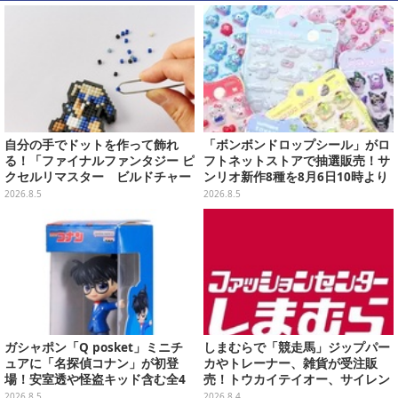
自分の手でドットを作って飾れ
「ボンボンドロップシール」がロ
る！「ファイナルファンタジー ピ
フトネットストアで抽選販売！サ
クセルリマスター ビルドチャー
ンリオ新作8種を8月6日10時より
ムコレクション Vol.3」が予約
受付開始
2026.8.5
2026.8.5
開始
ガシャポン「Q posket」ミニチ
しまむらで「競走馬」ジップパー
ュアに「名探偵コナン」が初登
カやトレーナー、雑貨が受注販
場！安室透や怪盗キッド含む全4
売！トウカイテイオー、サイレン
種、パッケージをもとに裏面まで
ススズカなど名馬5頭をデザイン
2026.8.5
2026.8.4