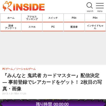
search
menu
アクセス
ホーム
スイッチ
PS5
PS4
ランキング
読者
インサイドちゃ
スマホ
PC
配信者
アンケート
ん
PCゲーム
ソーシャルゲーム
『みんなと 鬼武者 カードマスター』配信決定
― 事前登録でレアカードをゲット！ 2枚目の写
真・画像
2013.1.21 Mon 17:20