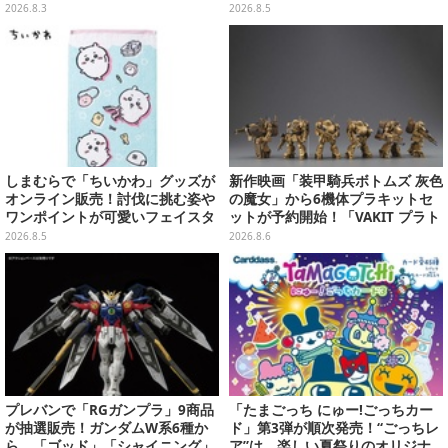
肩武装のハッチ展開までたっぷり
ど
2026.8.3
2026.8.5
11枚
しまむらで「ちいかわ」グッズが
新作映画「装甲騎兵ボトムズ 灰色
オンライン販売！討伐に挑む姿や
の魔女」から6機体プラキットセ
ワンポイントが可愛いフェイスタ
ットが予約開始！「VAKIT プラト
オル、バスマットなど全14種
ーン」第1弾、各部関節可動仕様
2026.8.5
2026.8.6
プレバンで「RGガンプラ」9商品
「たまごっち にゅー!ごっちカー
が抽選販売！ガンダムW系6種か
ド」第3弾が順次発売！“ごっちレ
ら、「ゴッド」「シャイニング」
ア”は、楽しい夏祭りのオリジナ