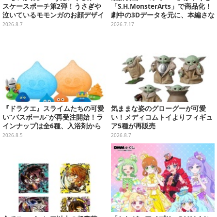
スケースポーチ第2弾！うさぎや
「S.H.MonsterArts」で商品化！
泣いているモモンガのお顔デザイ
劇中の3Dデータを元に、本編さな
ン全4種が8月下旬プライズ展開
がらの姿を再現
2026.8.7
2026.7.17
『ドラクエ』スライムたちの可愛
気ままな姿のグローグーが可愛
い“バスボール”が再受注開始！ラ
い！メディコムトイよりフィギュ
インナップは全6種、入浴剤から
ア5種が再販売
モンスターのフィギュアが出てく
2026.8.5
2026.8.7
る