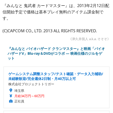
『みんなと 鬼武者 カードマスター』は、2013年2月12日配
信開始予定で価格は基本プレイ無料のアイテム課金制で
す。
(C)CAPCOM CO., LTD. 2013 ALL RIGHTS RESERVED.
《津久井箇人 a.k.a. そそそ》
『みんなと バイオハザード クランマスター』と映画「バイオ
ハザードV」Blu-ray＆DVDがコラボ ― 映画仕様のジルをゲ
ット
ゲームシステム調整スタッフ/テスト確認・データ入力補助/
未経験歓迎/完全週休2日制・月40万以上可
株式会社プロジェクトトリガー
埼玉県
月給34万円～60万円
正社員