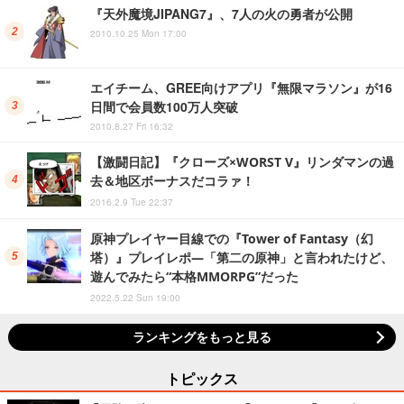
『天外魔境JIPANG7』、7人の火の勇者が公開
2010.10.25 Mon 17:00
エイチーム、GREE向けアプリ『無限マラソン』が16
日間で会員数100万人突破
2010.8.27 Fri 16:32
【激闘日記】『クローズ×WORST V』リンダマンの過
去＆地区ボーナスだコラァ！
2016.2.9 Tue 22:37
原神プレイヤー目線での『Tower of Fantasy（幻
塔）』プレイレポ―「第二の原神」と言われたけど、
遊んでみたら“本格MMORPG”だった
2022.5.22 Sun 19:00
ランキングをもっと見る
トピックス