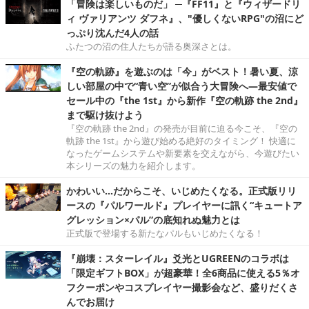
「冒険は楽しいものだ」 ─『FF11』と『ウィザードリ
ィ ヴァリアンツ ダフネ』、"優しくないRPG"の沼にど
っぷり沈んだ4人の話
ふたつの沼の住人たちが語る奥深さとは。
『空の軌跡』を遊ぶのは「今」がベスト！暑い夏、涼
しい部屋の中で“青い空”が似合う大冒険へ―最安値で
セール中の『the 1st』から新作『空の軌跡 the 2nd』
まで駆け抜けよう
『空の軌跡 the 2nd』の発売が目前に迫る今こそ、『空の
軌跡 the 1st』から遊び始める絶好のタイミング！ 快適に
なったゲームシステムや新要素を交えながら、今遊びたい
本シリーズの魅力を紹介します。
かわいい…だからこそ、いじめたくなる。正式版リリ
ースの『パルワールド』プレイヤーに訊く“キュートア
グレッション×パル”の底知れぬ魅力とは
正式版で登場する新たなパルもいじめたくなる！
『崩壊：スターレイル』爻光とUGREENのコラボは
「限定ギフトBOX」が超豪華！全6商品に使える5％オ
フクーポンやコスプレイヤー撮影会など、盛りだくさ
んでお届け