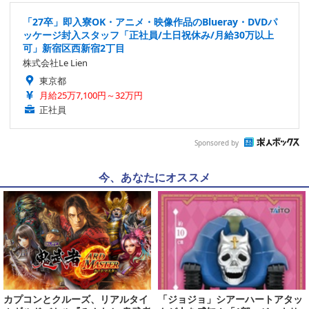
「27卒」即入寮OK・アニメ・映像作品のBlueray・DVDパ
ッケージ封入スタッフ「正社員/土日祝休み/月給30万以上
可」新宿区西新宿2丁目
株式会社Le Lien
東京都
月給25万7,100円～32万円
正社員
Sponsored by
今、あなたにオススメ
カプコンとクルーズ、リアルタイ
「ジョジョ」シアーハートアタッ