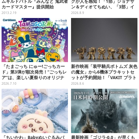
ムギルドバトル『みんなと 鬼武者
クが人を感知！「1部」ジョナサ
カードマスター』提供開始
ン＆ディオてちぬい、「3部」イ
ギー＆クリームのなりきり帽子な
2013.2.19
2026.8.9
どもプライズ展開
「たまごっち にゅー!ごっちカー
新作映画「装甲騎兵ボトムズ 灰色
ド」第3弾が順次発売！“ごっちレ
の魔女」から6機体プラキットセ
ア”は、楽しい夏祭りのオリジナ
ットが予約開始！「VAKIT プラト
ルアートに
ーン」第1弾、各部関節可動仕様
2026.7.10
2026.8.6
「ちいかわ」Babyぬいぐるみパ
最新映画「ゴジラ-0.0」が早くも