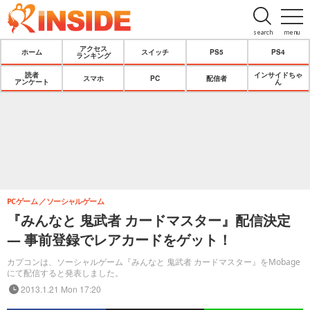
search
menu
アクセス
ホーム
スイッチ
PS5
PS4
ランキング
読者
インサイドちゃ
スマホ
PC
配信者
アンケート
ん
PCゲーム
ソーシャルゲーム
『みんなと 鬼武者 カードマスター』配信決定
― 事前登録でレアカードをゲット！
カプコンは、ソーシャルゲーム『みんなと 鬼武者 カードマスター』をMobage
にて配信すると発表しました。
2013.1.21 Mon 17:20