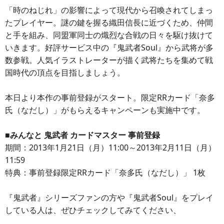
「時のねじれ」の影響によって現代から召喚されてしまっ
たプレイヤー。謎の鍵を握る織田信長に近づくため、仲間
と手を組み、同盟軍同士の熾烈な合戦の日々を駆け抜けて
いきます。好評サービス中の『鬼武者Soul』から武将が多
数参戦。人気イラストレーターが描く武将たちを集めて戦
国時代の頂点を目指しましょう。
本日より本作の事前登録がスタート。限定RRカード「奈多
氏（なだし）」がもらえるキャンペーンも実施中です。
■みんなと 鬼武者 カードマスター 事前登録
期間：2013年1月21日（月）11:00～2013年2月11日（月）
11:59
特典：事前登録限定RRカード「奈多氏（なだし）」 1枚
『鬼武者』シリーズファンの方や『鬼武者Soul』をプレイ
している人は、ぜひチェックしてみてください、