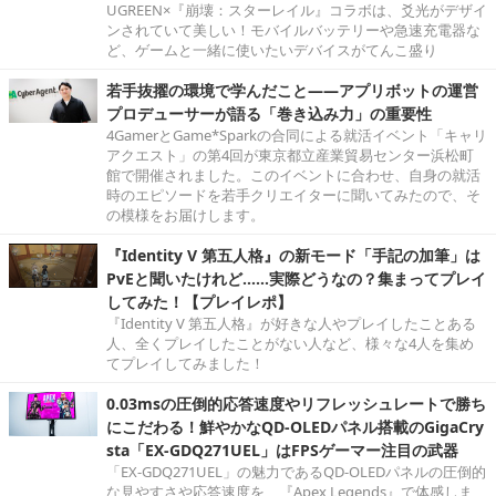
UGREEN×『崩壊：スターレイル』コラボは、爻光がデザイ
ンされていて美しい！モバイルバッテリーや急速充電器な
ど、ゲームと一緒に使いたいデバイスがてんこ盛り
若手抜擢の環境で学んだこと――アプリボットの運営
プロデューサーが語る「巻き込み力」の重要性
4GamerとGame*Sparkの合同による就活イベント「キャリ
アクエスト」の第4回が東京都立産業貿易センター浜松町
館で開催されました。このイベントに合わせ、自身の就活
時のエピソードを若手クリエイターに聞いてみたので、そ
の模様をお届けします。
『Identity V 第五人格』の新モード「手記の加筆」は
PvEと聞いたけれど……実際どうなの？集まってプレイ
してみた！【プレイレポ】
『Identity V 第五人格』が好きな人やプレイしたことある
人、全くプレイしたことがない人など、様々な4人を集め
てプレイしてみました！
0.03msの圧倒的応答速度やリフレッシュレートで勝ち
にこだわる！鮮やかなQD-OLEDパネル搭載のGigaCry
sta「EX-GDQ271UEL」はFPSゲーマー注目の武器
「EX-GDQ271UEL」の魅力であるQD-OLEDパネルの圧倒的
な見やすさや応答速度を、『Apex Legends』で体感しま