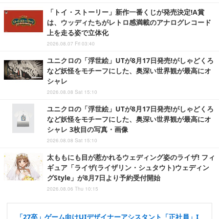
「トイ・ストーリー」新作一番くじが発売決定!A賞
は、ウッディたちがレトロ感満載のアナログレコード
上を走る姿で立体化
2026.08.07 Fri 03:40
ユニクロの「浮世絵」UTが8月17日発売!がしゃどくろ
など妖怪をモチーフにした、奥深い世界観が最高にオ
シャレ
2026.08.08 Sat 15:10
ユニクロの「浮世絵」UTが8月17日発売!がしゃどくろ
など妖怪をモチーフにした、奥深い世界観が最高にオ
シャレ 3枚目の写真・画像
2026.08.08 Sat 15:10
太ももにも目が惹かれるウェディング姿のライザ! フィ
ギュア「ライザ(ライザリン・シュタウト)ウェディン
グStyle」が8月7日より予約受付開始
2026.08.06 Thu 10:15
「27卒」ゲーム向けUIデザイナーアシスタント「正社員」I