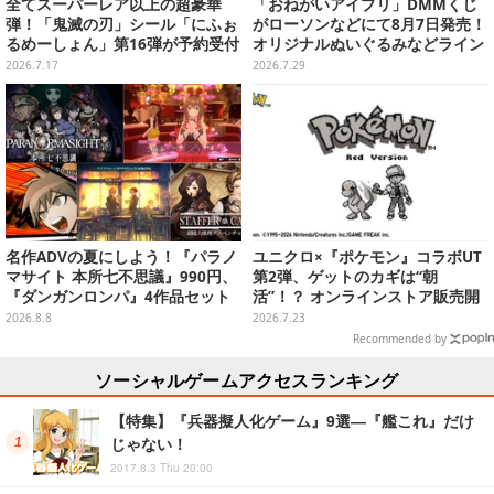
全てスーパーレア以上の超豪華
「おねがいアイプリ」DMMくじ
弾！「鬼滅の刃」シール「にふぉ
がローソンなどにて8月7日発売！
るめーしょん」第16弾が予約受付
オリジナルぬいぐるみなどライン
実施、胡蝶しのぶや童磨など全39
ナップ、各等賞にスペシャルアイ
2026.7.17
2026.7.29
種
プリカードが付属
名作ADVの夏にしよう！『パラノ
ユニクロ×『ポケモン』コラボUT
マサイト 本所七不思議』990円、
第2弾、ゲットのカギは“朝
『ダンガンロンパ』4作品セット
活”！？ オンラインストア販売開
で3,060円、“お紳士”な恋愛ADV
始は当日8時15分から
2026.8.8
2026.7.23
は1,192円！【eショップのお薦め
Recommended by
セール】
ソーシャルゲームアクセスランキング
【特集】『兵器擬人化ゲーム』9選―『艦これ』だけ
じゃない！
2017.8.3 Thu 20:00