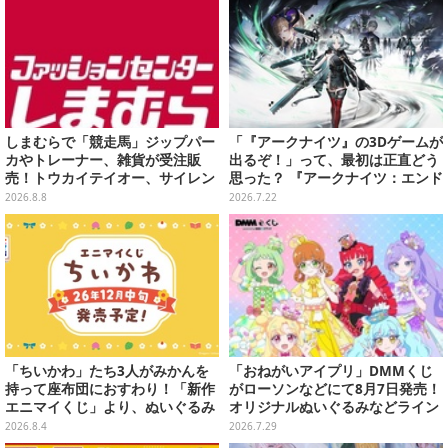
しまむらで「競走馬」ジップパー
「『アークナイツ』の3Dゲームが
カやトレーナー、雑貨が受注販
出るぞ！」って、最初は正直どう
売！トウカイテイオー、サイレン
思った？ 『アークナイツ：エンド
ススズカなど名馬をデザイン
フィールド』リリース半年を機
2026.8.8
2026.7.22
に、4人のインフルエンサーに聞
いてみたーシリーズを“奥深く”ま
で追ってきたからこその視点【座
談会】
「ちいかわ」たち3人がみかんを
「おねがいアイプリ」DMMくじ
持って座布団におすわり！「新作
がローソンなどにて8月7日発売！
エニマイくじ」より、ぬいぐるみ
オリジナルぬいぐるみなどライン
画像が初公開
ナップ、各等賞にスペシャルアイ
2026.8.4
2026.7.29
プリカードが付属