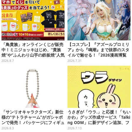
「鳥貴族」オンラインくじが販売
【コスプレ】『アズールプロミリ
中！ミニジョッキはじめ、“貴族
ア』から『鳴潮』まで抜群のスタ
焼”や”ふんわり山芋の鉄板焼”人気
イルで魅せる！「2026漫画博覧
メニューTシャツなどラインナッ
会」百花繚乱の台湾美女12選【写
2026.8.7
2026.7.31
プ
真37枚】
「サンリオキャラクターズ」新仕
うさぎが「ウラ.」と応援！「ちい
様の“テトラチャーム”がガシャポ
かわ」グッズ作成サービス「Talki
ンで発売！ パッケージにフィギュ
ng ODM」に新デザイン追加、フ
ア＆小物パーツが入った全6種
ェイスタオルやTシャツなどライ
2026.8.3
2026.7.13