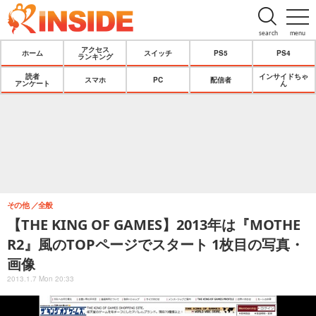
search
menu
アクセス
ホーム
スイッチ
PS5
PS4
ランキング
読者
インサイドちゃ
スマホ
PC
配信者
アンケート
ん
その他
全般
【THE KING OF GAMES】2013年は『MOTHE
R2』風のTOPページでスタート 1枚目の写真・
画像
2013.1.7 Mon 20:33