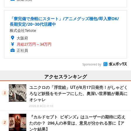
「寮完備で身軽にスタート」/アニメグッズ梱包/即入寮OK/
長期安定/20~30代活躍中
株式会社Tetote
大阪府
月給27万円～34万円
正社員
Sponsored by
アクセスランキング
ユニクロの「浮世絵」UTが8月17日発売！がしゃどく
ろなど妖怪をモチーフにした、奥深い世界観が最高に
オシャレ
2026.8.9(日) 0:10
『カルドセプト ビギンズ』はユーザーの期待に応え
たのか？ 296人の本音は、意見が分かれる形に【ア
ンケ結果】