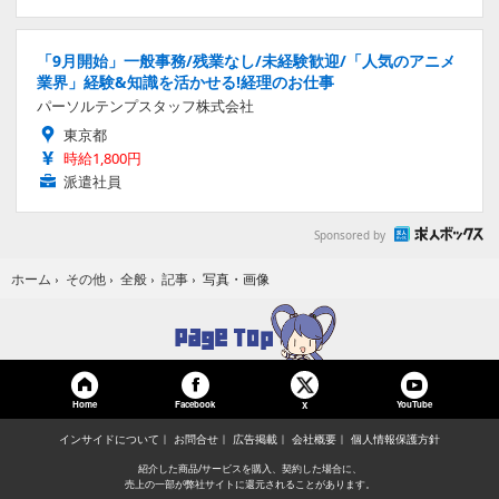
「9月開始」一般事務/残業なし/未経験歓迎/「人気のアニメ
業界」経験&知識を活かせる!経理のお仕事
パーソルテンプスタッフ株式会社
東京都
時給1,800円
派遣社員
Sponsored by
写真・画像
ホーム
›
その他
›
全般
›
記事
›
Home
Facebook
YouTube
X
インサイドについて
お問合せ
広告掲載
会社概要
個人情報保護方針
紹介した商品/サービスを購入、契約した場合に、
売上の一部が弊社サイトに還元されることがあります。