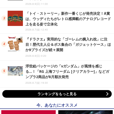
2026.8.9(日) 11:00
「トイ・ストーリー」新作一番くじが発売決定！A賞
は、ウッディたちがレトロ感満載のアナログレコード
上を走る姿で立体化
2026.8.7(金) 12:40
『ドラクエ』実用的な「ゴーレムの腕入れ枕」に注
目！歴代主人公＆ボス集合の「ガジェットケース」ほ
か9プライズが続々展開
2026.8.9(日) 0:20
浮世絵パッケージの「νガンダム」が風情を感じ
る…！「RG 上海フリーダム [クリアカラー]」などガ
ンプラ2商品が8月順次発売
2026.8.7(金) 19:30
ランキングをもっと見る
今、あなたにオススメ