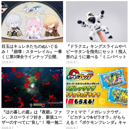
ンナップ
目玉はキュレネたちのぬいぐる
『ドラクエ』キングスライムやベ
み！『崩壊：スターレイル』一番
ビーサタンを指先にセット！指人
くじ第3弾全ラインナップ公開、
形のように遊べる「ミニパペット
美麗ビジュアルのアクリルボード
ぬいぐるみ」が楽しい
2026.8.7
2026.8.1
など用意
『ほの暮しの庭』は『夜廻』ファ
ファミマで「メガレックウザ」
ン、スローライフ好き、新規ユー
「ピカチュウ&ゼラオラ」がもら
ザーのすべてに“良し”！ 唯一無二
える！『ポケモンフレンダ』キャ
の「不穏生活シム」恐怖も暮らし
ンペーンが8月11日開始
2026.8.7
2026.8.7