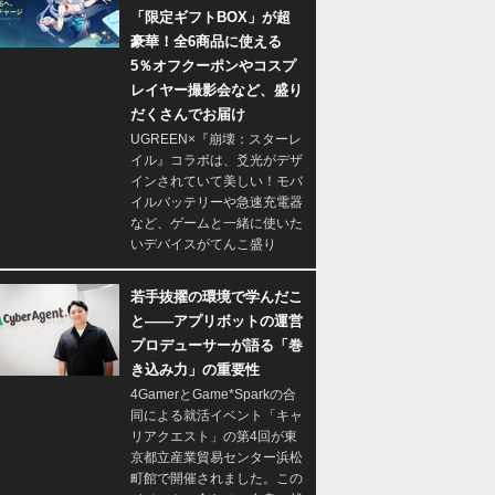
「限定ギフトBOX」が超
豪華！全6商品に使える
5％オフクーポンやコスプ
レイヤー撮影会など、盛り
だくさんでお届け
UGREEN×『崩壊：スターレ
イル』コラボは、爻光がデザ
インされていて美しい！モバ
イルバッテリーや急速充電器
など、ゲームと一緒に使いた
いデバイスがてんこ盛り
若手抜擢の環境で学んだこ
と――アプリボットの運営
プロデューサーが語る「巻
き込み力」の重要性
4GamerとGame*Sparkの合
同による就活イベント「キャ
リアクエスト」の第4回が東
京都立産業貿易センター浜松
町館で開催されました。この