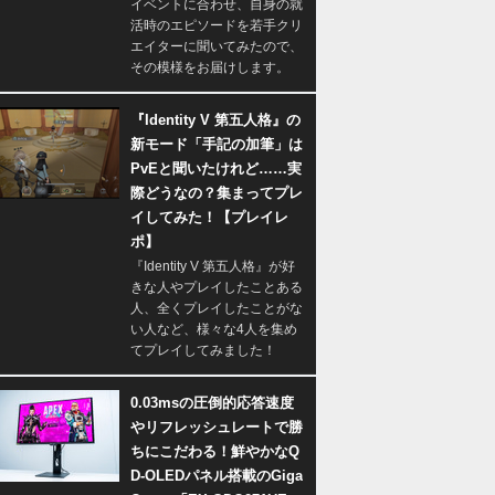
イベントに合わせ、自身の就
活時のエピソードを若手クリ
エイターに聞いてみたので、
その模様をお届けします。
『Identity V 第五人格』の
新モード「手記の加筆」は
PvEと聞いたけれど……実
際どうなの？集まってプレ
イしてみた！【プレイレ
ポ】
『Identity V 第五人格』が好
きな人やプレイしたことある
人、全くプレイしたことがな
い人など、様々な4人を集め
てプレイしてみました！
0.03msの圧倒的応答速度
やリフレッシュレートで勝
ちにこだわる！鮮やかなQ
D-OLEDパネル搭載のGiga