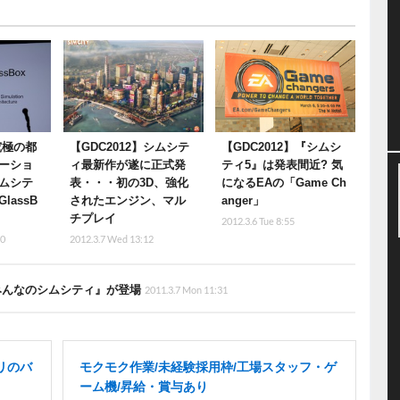
】究極の都
【GDC2012】シムシテ
【GDC2012】『シムシ
ーショ
ィ最新作が遂に正式発
ティ5』は発表間近? 気
ムシテ
表・・・初の3D、強化
になるEAの「Game Ch
lassB
されたエンジン、マル
anger」
チプレイ
2012.3.6 Tue 8:55
50
2012.3.7 Wed 13:12
みんなのシムシティ』が登場
2011.3.7 Mon 11:31
リのバ
モクモク作業/未経験採用枠/工場スタッフ・ゲ
ーム機/昇給・賞与あり