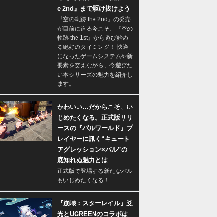
e 2nd』まで駆け抜けよう
『空の軌跡 the 2nd』の発売
が目前に迫る今こそ、『空の
軌跡 the 1st』から遊び始め
る絶好のタイミング！ 快適
になったゲームシステムや新
要素を交えながら、今遊びた
い本シリーズの魅力を紹介し
ます。
かわいい…だからこそ、い
じめたくなる。正式版リリ
ースの『パルワールド』プ
レイヤーに訊く“キュート
アグレッション×パル”の
底知れぬ魅力とは
正式版で登場する新たなパル
もいじめたくなる！
『崩壊：スターレイル』爻
光とUGREENのコラボは