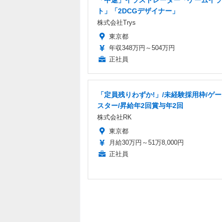
「中途」イラストレーター「ゲームイラ
ト」「2DCGデザイナー」
株式会社Trys
東京都
年収348万円～504万円
正社員
「定員残りわずか!」/未経験採用枠/ゲ
スター/昇給年2回賞与年2回
株式会社RK
東京都
月給30万円～51万8,000円
正社員