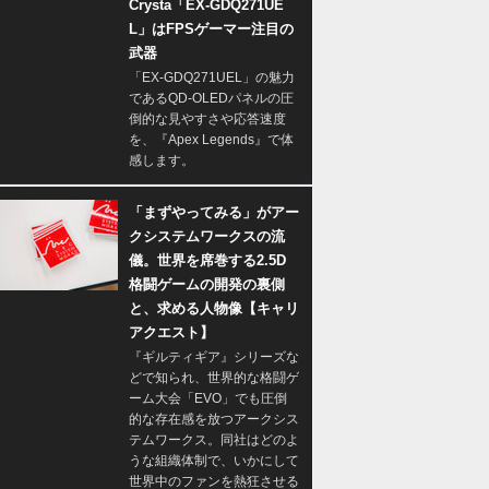
Crysta「EX-GDQ271UE
L」はFPSゲーマー注目の
武器
「EX-GDQ271UEL」の魅力
であるQD-OLEDパネルの圧
倒的な見やすさや応答速度
を、『Apex Legends』で体
感します。
「まずやってみる」がアー
クシステムワークスの流
儀。世界を席巻する2.5D
格闘ゲームの開発の裏側
と、求める人物像【キャリ
アクエスト】
『ギルティギア』シリーズな
どで知られ、世界的な格闘ゲ
ーム大会「EVO」でも圧倒
的な存在感を放つアークシス
テムワークス。同社はどのよ
うな組織体制で、いかにして
世界中のファンを熱狂させる