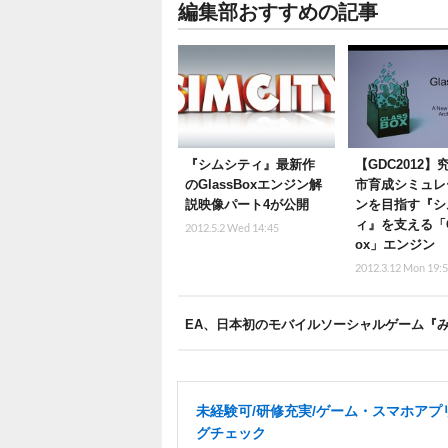
編集部おすすめの記事
『シムシティ』最新作
【GDC2012
のGlassBoxエンジン解
市育成シミュレ
説映像パート4が公開
ンを目指す『シ
ィ』を支える「G
2012.5.2 Wed 14:45
ox」エンジン
2012.3.12 Mon 19:
EA、日本初のモバイルソーシャルゲーム『
未経験可/研修充実/ゲーム・スマホアプ
グチェック