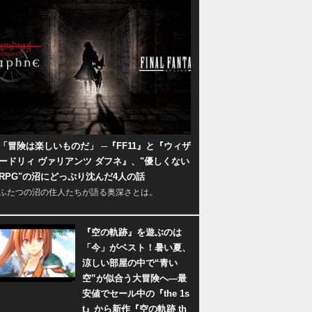
「冒険は楽しいものだ」 ─『FF11』と『ウィザ
ードリィ ヴァリアンツ ダフネ』、"優しくない
RPG"の沼にどっぷり沈んだ4人の話
ふたつの沼の住人たちが語る奥深さとは。
『空の軌跡』を遊ぶのは
「今」がベスト！暑い夏、
涼しい部屋の中で“青い
空”が似合う大冒険へ―最
安値でセール中の『the 1s
t』から新作『空の軌跡 th