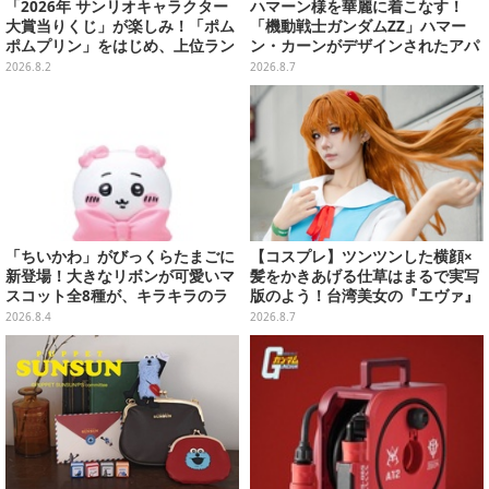
「2026年 サンリオキャラクター
ハマーン様を華麗に着こなす！
大賞当りくじ」が楽しみ！「ポム
「機動戦士ガンダムZZ」ハマー
ポムプリン」をはじめ、上位ラン
ン・カーンがデザインされたアパ
クインが登場するスペシャル企画
レルが販売
2026.8.2
2026.8.7
「ちいかわ」がびっくらたまごに
【コスプレ】ツンツンした横顔×
新登場！大きなリボンが可愛いマ
髪をかきあげる仕草はまるで実写
スコット全8種が、キラキラのラ
版のよう！台湾美女の『エヴァ』
メ入り入浴剤から飛び出す
制服アスカが美しすぎた【写真8
2026.8.4
2026.8.7
枚】