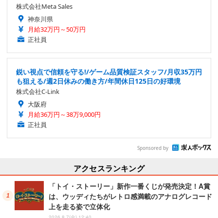
株式会社Meta Sales
神奈川県
月給32万円～50万円
正社員
鋭い視点で信頼を守る!/ゲーム品質検証スタッフ/月収35万円
も狙える/週2日休みの働き方/年間休日125日の好環境
株式会社C-Link
大阪府
月給36万円～38万9,000円
正社員
Sponsored by
アクセスランキング
「トイ・ストーリー」新作一番くじが発売決定！A賞
は、ウッディたちがレトロ感満載のアナログレコード
上を走る姿で立体化
2026.8.7(金) 12:40