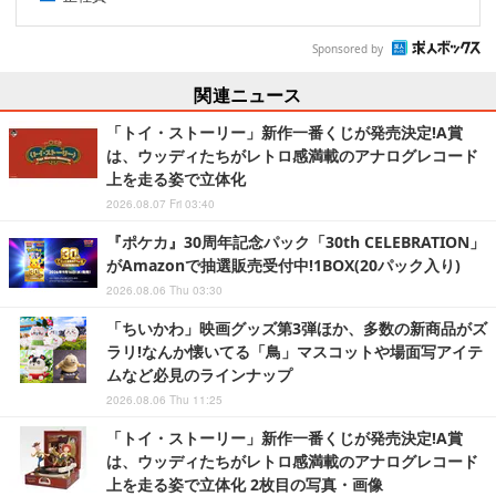
Sponsored by
関連ニュース
「トイ・ストーリー」新作一番くじが発売決定!A賞
は、ウッディたちがレトロ感満載のアナログレコード
上を走る姿で立体化
2026.08.07 Fri 03:40
『ポケカ』30周年記念パック「30th CELEBRATION」
がAmazonで抽選販売受付中!1BOX(20パック入り)
2026.08.06 Thu 03:30
「ちいかわ」映画グッズ第3弾ほか、多数の新商品がズ
ラリ!なんか懐いてる「鳥」マスコットや場面写アイテ
ムなど必見のラインナップ
2026.08.06 Thu 11:25
「トイ・ストーリー」新作一番くじが発売決定!A賞
は、ウッディたちがレトロ感満載のアナログレコード
上を走る姿で立体化 2枚目の写真・画像