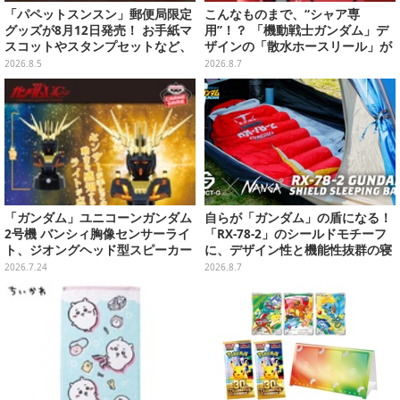
「パペットスンスン」郵便局限定
こんなものまで、“シャア専
グッズが8月12日発売！ お手紙マ
用”！？ 「機動戦士ガンダム」デ
スコットやスタンプセットなど、
ザインの「散水ホースリール」が
可愛すぎる全5アイテムがライン
予約開始ーあえて存在感を放つ赤
2026.8.5
2026.8.7
ナップ
さ
「ガンダム」ユニコーンガンダム
自らが「ガンダム」の盾になる！
2号機 バンシィ胸像センサーライ
「RX-78-2」のシールドモチーフ
ト、ジオングヘッド型スピーカー
に、デザイン性と機能性抜群の寝
が8月6日より順次プライズ展開！
袋がプレバンで2次予約
2026.7.24
2026.8.7