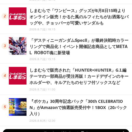
しまむらで「ワンピース」グッズが8月8日15時より
オンライン販売！かるた風のルフィたちがお洒落なバ
ッグや、チョッパーが可愛いサンダルも
2026.8.7(金) 18:15
「デスティニーガンダムSpecII」が最終決戦時カラー
リングで商品化！イベント開催記念商品としてMETA
L ROBOT魂に新登場
2026.8.7(金) 15:15
しまむらで販売された「HUNTER×HUNTER」G.I.編
テーマの一部商品が受注再販！カードデザインのキー
ホルダーや、キルアたちのセリフ付ソックスなど
2026.8.7(金) 11:00
『ポケカ』30周年記念パック「30th CELEBRATIO
N」がAmazonで抽選販売受付中！1BOX（20パック
入り）
2026.8.6(木) 12:30