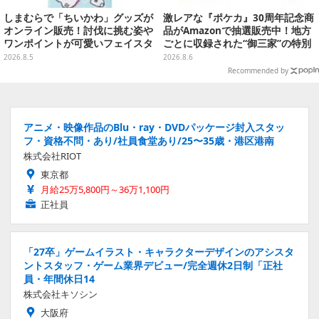
しまむらで「ちいかわ」グッズが
激レアな『ポケカ』30周年記念商
オンライン販売！討伐に挑む姿や
品がAmazonで抽選販売中！地方
ワンポイントが可愛いフェイスタ
ごとに収録された“御三家”の特別
オル、バスマットなど全14種
カード
2026.8.5
2026.8.6
Recommended by
アニメ・映像作品のBlu・ray・DVDパッケージ封入スタッ
フ・資格不問・あり/社員食堂あり/25〜35歳・港区港南
株式会社RIOT
東京都
月給25万5,800円～36万1,100円
正社員
「27卒」ゲームイラスト・キャラクターデザインのアシスタ
ントスタッフ・ゲーム業界デビュー/完全週休2日制「正社
員・年間休日14
株式会社キソシン
大阪府