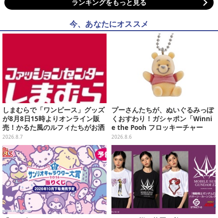
ランキングをもっと見る
今、あなたにオススメ
しまむらで「ワンピース」グッズ
プーさんたちが、ぬいぐるみっぽ
が8月8日15時よりオンライン販
くおすわり！ガシャポン「Winni
売！かるた風のルフィたちがお洒
e the Pooh フロッキーチャー
落なバッグや、チョッパーが可愛
ム」ふわふわでどれも可愛い全4
2026.8.7
2026.8.6
いサンダルも
種