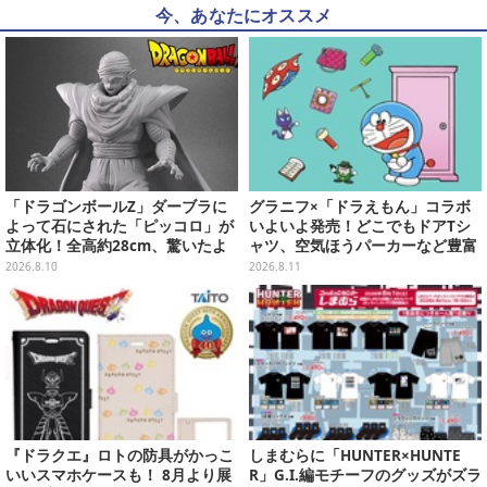
今、あなたにオススメ
「ドラゴンボールZ」ダーブラに
グラニフ×「ドラえもん」コラボ
よって石にされた「ピッコロ」が
いよいよ発売！どこでもドアTシ
立体化！全高約28cm、驚いたよ
ャツ、空気ほうパーカーなど豊富
うな表情とポーズをそのまま再現
なデザイン
2026.8.10
2026.8.11
『ドラクエ』ロトの防具がかっこ
しまむらに「HUNTER×HUNTE
いいスマホケースも！ 8月より展
R」G.I.編モチーフのグッズがズラ