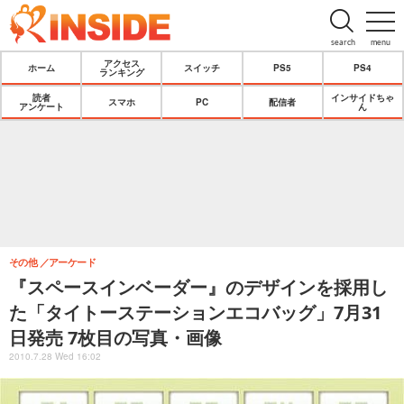
search
menu
アクセス
ホーム
スイッチ
PS5
PS4
ランキング
読者
インサイドちゃ
スマホ
PC
配信者
アンケート
ん
その他
アーケード
『スペースインベーダー』のデザインを採用し
た「タイトーステーションエコバッグ」7月31
日発売 7枚目の写真・画像
2010.7.28 Wed 16:02