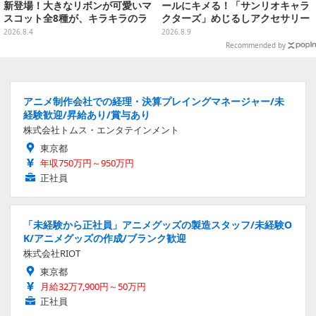
新登場！大きなリボンが可愛いマ
ールにキメる！「サンリオキャラ
スコット全8種が、キラキラのラ
クターズ」めじるしアクセサリー
メ入り入浴剤から飛び出す
がガシャポン展開
2026.8.4
2026.8.9
Recommended by
アニメ制作会社での経理・決算プレイングマネージャー/未
経験歓迎/昇給あり/賞与あり
株式会社トムス・エンタテインメント
東京都
年収750万円～950万円
正社員
「未経験から正社員」アニメグッズの製造スタッフ/未経験O
K/アニメグッズの作成/ブランク歓迎
株式会社RIOT
東京都
月給32万7,900円～50万円
正社員