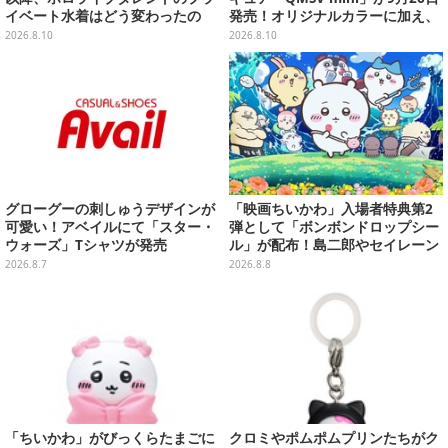
イベート水着はどう変わったの
発売！オリジナルカラーに加え、
か？…AIを活用して布面積がもっ
デザイン違い"Alternative Ve
2026.8.10
2026.8.10
とも少ない水着を調べてみた【夏
r."など全8種
休み自由研究】
グローグーの刺しゅうデザインが
「映画ちいかわ」入場者特典第2
可愛い！アベイルにて「スター・
弾として「ボンボンドロップシー
ウォーズ」Tシャツが発売
ル」が配布！島二郎やセイレーン
はもちろん、人魚のウロコまで…
2026.8.7
2026.8.8
「ちいかわ」がびっくらたまごに
クロミやポムポムプリンたちがク