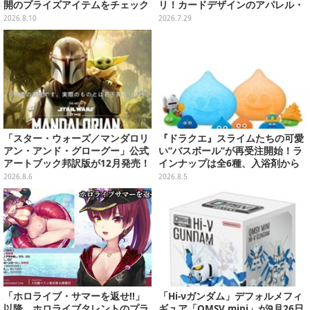
開のプライズアイテムをチェック
リ！カードデザインのアパレル・
雑貨、ゴレイヌの「オレが3人分
2026.8.10
2026.7.29
になる…」も
「スター・ウォーズ／マンダロリ
『ドラクエ』スライムたちの可愛
アン・アンド・グローグー」公式
い“バスボール”が再受注開始！ラ
アートブック邦訳版が12月発売！
インナップは全6種、入浴剤から
映画のコンセプトアートやスケッ
モンスターのフィギュアが出てく
2026.8.6
2026.8.5
チを掲載
る
「ホロライブ・サマーを返せ!!」
「Hi-νガンダム」デフォルメフィ
以降、ホロライブタレントのプラ
ギュア「QMSV mini」が9月26日