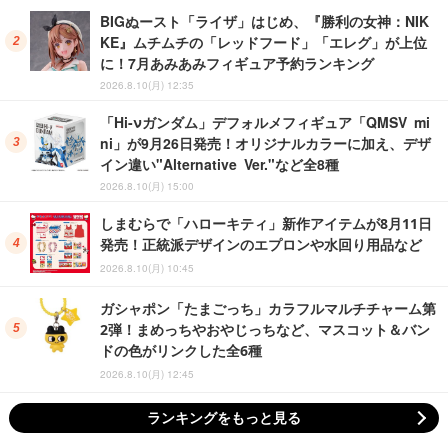
BIGぬースト「ライザ」はじめ、『勝利の女神：NIK
KE』ムチムチの「レッドフード」「エレグ」が上位
に！7月あみあみフィギュア予約ランキング
2026.8.10(月) 12:35
「Hi-νガンダム」デフォルメフィギュア「QMSV mi
ni」が9月26日発売！オリジナルカラーに加え、デザ
イン違い"Alternative Ver."など全8種
2026.8.10(月) 15:00
しまむらで「ハローキティ」新作アイテムが8月11日
発売！正統派デザインのエプロンや水回り用品など
2026.8.10(月) 10:45
ガシャポン「たまごっち」カラフルマルチチャーム第
2弾！まめっちやおやじっちなど、マスコット＆バン
ドの色がリンクした全6種
2026.8.10(月) 12:45
ランキングをもっと見る