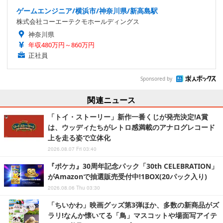
ゲームエンジニア/横浜市/神奈川県/新高島駅
株式会社コーエーテクモホールディングス
神奈川県
年収480万円～860万円
正社員
Sponsored by
関連ニュース
「トイ・ストーリー」新作一番くじが発売決定!A賞
は、ウッディたちがレトロ感満載のアナログレコード
上を走る姿で立体化
2026.08.07 Fri 03:40
『ポケカ』30周年記念パック「30th CELEBRATION」
がAmazonで抽選販売受付中!1BOX(20パック入り)
2026.08.06 Thu 03:30
「ちいかわ」映画グッズ第3弾ほか、多数の新商品がズ
ラリ!なんか懐いてる「鳥」マスコットや場面写アイテ