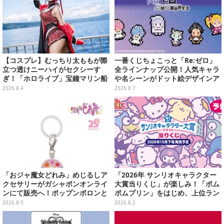
【コスプレ】むっちり太ももが際
一番くじちょこっと「Re:ゼロ」
立つ透けニーハイがセクシーす
全ラインナップ公開！人気キャラ
ぎ！「ホロライブ」宝鐘マリン船
や名シーンがドット絵デザインア
長が反則級の可愛いへそ出し姿で
クリルマグネットに
2026.8.4
2026.8.7
魅せる【写真8枚】
「おジャ魔女どれみ」めじるしア
「2026年 サンリオキャラクター
クセサリーがガシャポンオンライ
大賞当りくじ」が楽しみ！「ポム
ンにて販売へ！ポップンポロンと
ポムプリン」をはじめ、上位ラン
魔法玉の2連チャームなど全9種
クインが登場するスペシャル企画
2026.8.5
2026.8.2