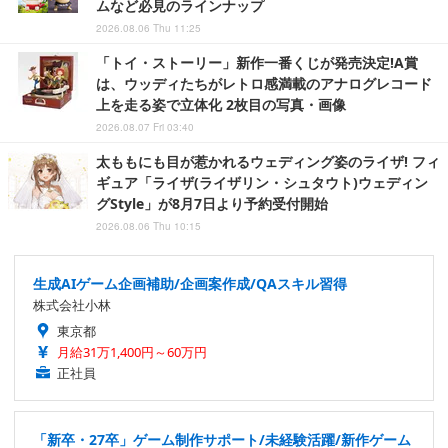
ムなど必見のラインナップ
2026.08.06 Thu 11:25
「トイ・ストーリー」新作一番くじが発売決定!A賞
は、ウッディたちがレトロ感満載のアナログレコード
上を走る姿で立体化 2枚目の写真・画像
2026.08.07 Fri 03:40
太ももにも目が惹かれるウェディング姿のライザ! フィ
ギュア「ライザ(ライザリン・シュタウト)ウェディン
グStyle」が8月7日より予約受付開始
2026.08.06 Thu 10:15
生成AIゲーム企画補助/企画案作成/QAスキル習得
株式会社小林
東京都
月給31万1,400円～60万円
正社員
「新卒・27卒」ゲーム制作サポート/未経験活躍/新作ゲーム