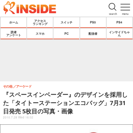
search
menu
アクセス
ホーム
スイッチ
PS5
PS4
ランキング
読者
インサイドちゃ
スマホ
PC
配信者
アンケート
ん
その他
アーケード
『スペースインベーダー』のデザインを採用し
た「タイトーステーションエコバッグ」7月31
日発売 5枚目の写真・画像
2010.7.28 Wed 16:02