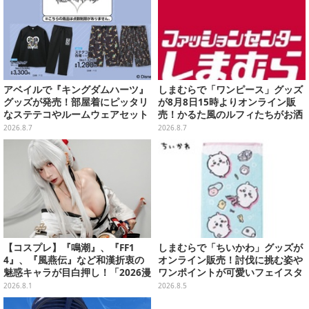
アベイルで『キングダムハーツ』
しまむらで「ワンピース」グッズ
グッズが発売！部屋着にピッタリ
が8月8日15時よりオンライン販
なステテコやルームウェアセット
売！かるた風のルフィたちがお洒
落なバッグや、チョッパーが可愛
2026.8.7
2026.8.7
いサンダルも
【コスプレ】『鳴潮』、『FF1
しまむらで「ちいかわ」グッズが
4』、『風燕伝』など和漢折衷の
オンライン販売！討伐に挑む姿や
魅惑キャラが目白押し！「2026漫
ワンポイントが可愛いフェイスタ
画博覧会」美麗レイヤー13選【写
オル、バスマットなど全14種
2026.8.1
2026.8.5
真39枚】