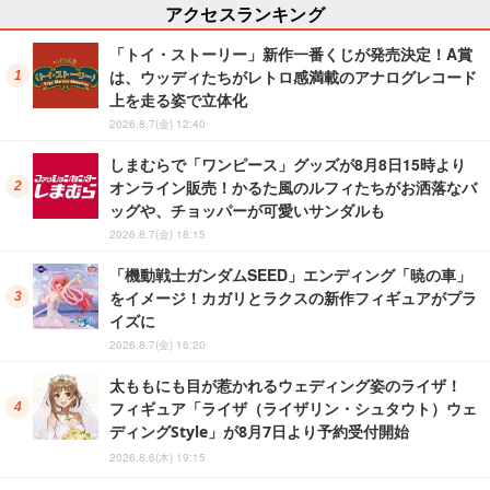
アクセスランキング
「トイ・ストーリー」新作一番くじが発売決定！A賞
は、ウッディたちがレトロ感満載のアナログレコード
上を走る姿で立体化
2026.8.7(金) 12:40
しまむらで「ワンピース」グッズが8月8日15時より
オンライン販売！かるた風のルフィたちがお洒落なバ
ッグや、チョッパーが可愛いサンダルも
2026.8.7(金) 18:15
「機動戦士ガンダムSEED」エンディング「暁の車」
をイメージ！カガリとラクスの新作フィギュアがプラ
イズに
2026.8.7(金) 16:20
太ももにも目が惹かれるウェディング姿のライザ！
フィギュア「ライザ（ライザリン・シュタウト）ウェ
ディングStyle」が8月7日より予約受付開始
2026.8.6(木) 19:15