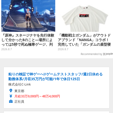
『原神』スネージナヤを先行体験
「機動戦士ガンダム」がアウトド
して分かった8のこと―場所によ
アブランド「NANGA」コラボ！
っては5秒で死ぬ極寒ゲージ、列
完売していた「ガンダムの盾型寝
車は“ダイナミック途中下車”可能
袋」も2次受注開始
2026.8.7
2026.8.7
など自由度高め
Recommended by
粘りの検証で神ゲーへ!/ゲームテストスタッフ/週2日休める
勤務体系/月収35万円が可能/1年で休日125日
株式会社C-Link
東京都
月給33万9,000円～48万4,000円
正社員