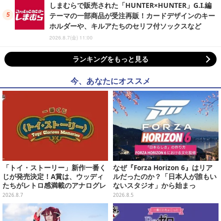
しまむらで販売された「HUNTER×HUNTER」G.I.編
テーマの一部商品が受注再販！カードデザインのキー
ホルダーや、キルアたちのセリフ付ソックスなど
2026.8.7(金) 11:00
ランキングをもっと見る
今、あなたにオススメ
「トイ・ストーリー」新作一番く
なぜ『Forza Horizon 6』はリア
じが発売決定！A賞は、ウッディ
ルだったのか？「日本人が誰もい
たちがレトロ感満載のアナログレ
ないスタジオ」から始まっ
コード上を走る姿で立体化
た、“生活感のある日本"の作り方
2026.8.7
2026.8.5
【CEDEC2026】