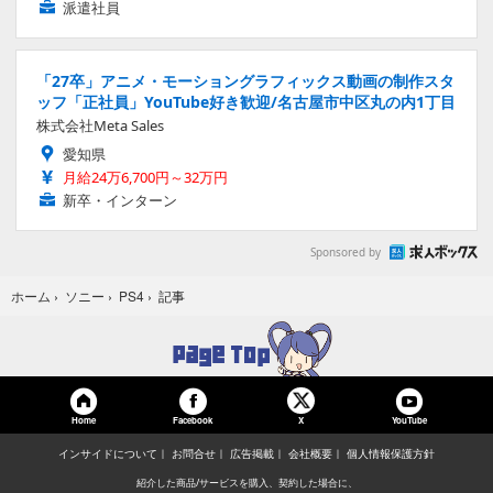
派遣社員
「27卒」アニメ・モーショングラフィックス動画の制作スタ
ッフ「正社員」YouTube好き歓迎/名古屋市中区丸の内1丁目
株式会社Meta Sales
愛知県
月給24万6,700円～32万円
新卒・インターン
Sponsored by
記事
ホーム
›
ソニー
›
PS4
›
Home
Facebook
YouTube
X
インサイドについて
お問合せ
広告掲載
会社概要
個人情報保護方針
紹介した商品/サービスを購入、契約した場合に、