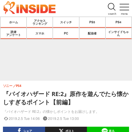
search
menu
アクセス
ホーム
スイッチ
PS5
PS4
ランキング
読者
インサイドちゃ
スマホ
PC
配信者
アンケート
ん
ソニー
PS4
『バイオハザード RE:2』原作を遊んでたら懐か
しすぎるポイント【前編】
『バイオハザード RE:2』の懐かしポイントをお届けします。
2019.2.5 Tue 14:06
2019.2.5 Tue 13:00
シェア
ポスト
送る