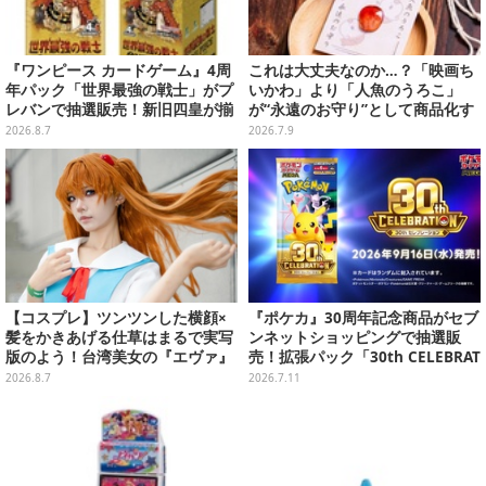
『ワンピース カードゲーム』4周
これは大丈夫なのか…？「映画ち
年パック「世界最強の戦士」がプ
いかわ」より「人魚のうろこ」
レバンで抽選販売！新旧四皇が揃
が“永遠のお守り”として商品化す
い踏み、刃牙作者が描く「カイド
るも、「人の心がない」と話題
2026.8.7
2026.7.9
ウ」も
【コスプレ】ツンツンした横顔×
『ポケカ』30周年記念商品がセブ
髪をかきあげる仕草はまるで実写
ンネットショッピングで抽選販
版のよう！台湾美女の『エヴァ』
売！拡張パック「30th CELEBRAT
制服アスカが美しすぎた【写真8
ION」と「エーフィ・ブラッキー
2026.8.7
2026.7.11
枚】
セット」が対象