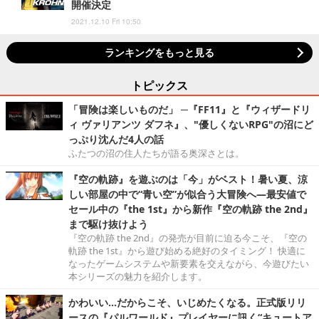
開催決定
2021.12.10 Fri 10:50
ランキングをもっと見る
トピックス
「冒険は楽しいものだ」 ─『FF11』と『ウィザードリ
ィ ヴァリアンツ ダフネ』、"優しくないRPG"の沼にど
っぷり沈んだ4人の話
ふたつの沼の住人たちが語る奥深さとは。
『空の軌跡』を遊ぶのは「今」がベスト！暑い夏、涼
しい部屋の中で“青い空”が似合う大冒険へ―最安値で
セール中の『the 1st』から新作『空の軌跡 the 2nd』
まで駆け抜けよう
『空の軌跡 the 2nd』の発売が目前に迫る今こそ、『空の
軌跡 the 1st』から遊び始める絶好のタイミング！ 快適に
なったゲームシステムや新要素を交えながら、今遊びたい
本シリーズの魅力を紹介します。
かわいい…だからこそ、いじめたくなる。正式版リリ
ースの『パルワールド』プレイヤーに訊く“キュートア