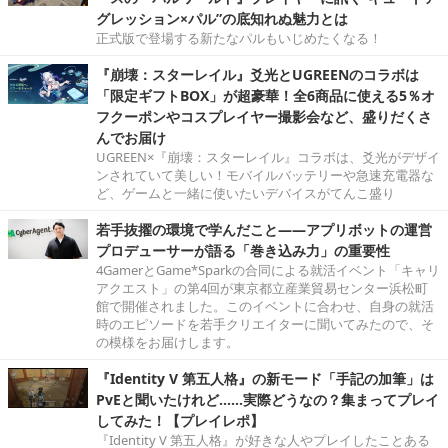
グレッション×パル”の底知れぬ魅力とは
正式版で登場する新たなパルもいじめたくなる！
『崩壊：スターレイル』爻光とUGREENのコラボは
「限定ギフトBOX」が超豪華！全6商品に使える5％オ
フクーポンやコスプレイヤー撮影会など、盛りだくさ
んでお届け
UGREEN×『崩壊：スターレイル』コラボは、爻光がデザイ
ンされていて美しい！モバイルバッテリーや急速充電器な
ど、ゲームと一緒に使いたいデバイスがてんこ盛り
若手抜擢の環境で学んだこと――アプリボットの運営
プロデューサーが語る「巻き込み力」の重要性
4GamerとGame*Sparkの合同による就活イベント「キャリ
アクエスト」の第4回が東京都立産業貿易センター浜松町
館で開催されました。このイベントに合わせ、自身の就活
時のエピソードを若手クリエイターに聞いてみたので、そ
の模様をお届けします。
『Identity V 第五人格』の新モード「手記の加筆」は
PvEと聞いたけれど……実際どうなの？集まってプレイ
してみた！【プレイレポ】
『Identity V 第五人格』が好きな人やプレイしたことある