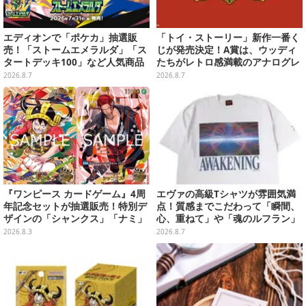
エディオンで「ポケカ」抽選販
「トイ・ストーリー」新作一番く
売！「ストームエメラルダ」「ス
じが発売決定！A賞は、ウッディ
タートデッキ100」など人気商品
たちがレトロ感満載のアナログレ
が対象
コード上を走る姿で立体化
2026.8.7
2026.8.7
『ワンピース カードゲーム』4周
エヴァの高級Tシャツが雰囲気満
年記念セットが抽選販売！特別デ
点！質感までこだわって「瞬間、
ザインの「シャンクス」「ナミ」
心、重ねて」や「魂のルフラン」
など9枚のプロモカードを収録
をフィーチャー
2026.8.3
2026.8.7