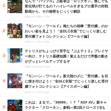
なんで『パワプロ』上級者は「ロックオン」無しでも
変化球が打てるの？ハイレベルすぎるプロ選手の対戦
動画から、その秘密をじっくり解説
2020.8.31 Mon 17:00
『モンハン：ワールド』俺たちの相棒「受付嬢」のか
わいい姿を見よう！ “全DLC衣装”でじっくり楽しむ
受付嬢フォトコレクション【ワールド編】
2020.11.1 Sun 10:00
テトリスがちょっぴり苦手な『ぷよテト２』プレイヤ
ー向け、テトリス基礎知識！覚えるだけで序盤の動き
がグッとレベルアップするぞ
2020.12.26 Sat 13:00
『モンハン：ワールド』新大陸の〆に「受付嬢」を目
に焼き付けよう！ “全DLC衣装”でじっくり楽しむ受付
嬢フォトコレクション【アイスボーン編】
2020.11.13 Fri 12:30
これは、まるで…「K9999」！？『 KOF XV』新キャ
ラクター「クローネン」参戦―第2回クローズドβも