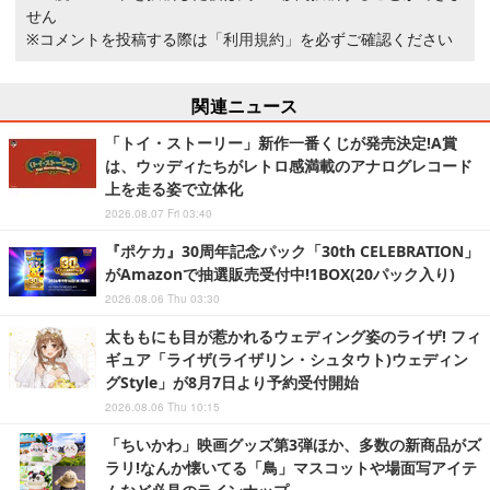
せん
※コメントを投稿する際は
「利用規約」
を必ずご確認ください
関連ニュース
「トイ・ストーリー」新作一番くじが発売決定!A賞
は、ウッディたちがレトロ感満載のアナログレコード
上を走る姿で立体化
2026.08.07 Fri 03:40
『ポケカ』30周年記念パック「30th CELEBRATION」
がAmazonで抽選販売受付中!1BOX(20パック入り)
2026.08.06 Thu 03:30
太ももにも目が惹かれるウェディング姿のライザ! フィ
ギュア「ライザ(ライザリン・シュタウト)ウェディン
グStyle」が8月7日より予約受付開始
2026.08.06 Thu 10:15
「ちいかわ」映画グッズ第3弾ほか、多数の新商品がズ
ラリ!なんか懐いてる「鳥」マスコットや場面写アイテ