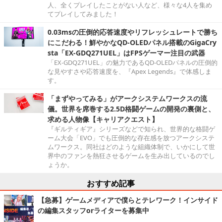
人、全くプレイしたことがない人など、様々な4人を集め
てプレイしてみました！
0.03msの圧倒的応答速度やリフレッシュレートで勝ち
にこだわる！鮮やかなQD-OLEDパネル搭載のGigaCry
sta「EX-GDQ271UEL」はFPSゲーマー注目の武器
「EX-GDQ271UEL」の魅力であるQD-OLEDパネルの圧倒的
な見やすさや応答速度を、『Apex Legends』で体感しま
す。
「まずやってみる」がアークシステムワークスの流
儀。世界を席巻する2.5D格闘ゲームの開発の裏側と、
求める人物像【キャリアクエスト】
『ギルティギア』シリーズなどで知られ、世界的な格闘ゲ
ーム大会「EVO」でも圧倒的な存在感を放つアークシステ
ムワークス。同社はどのような組織体制で、いかにして世
界中のファンを熱狂させるゲームを生み出しているのでし
ょうか。
おすすめ記事
【急募】ゲームメディアで僕らとテレワーク！インサイド
の編集スタッフorライターを募集中