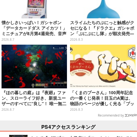
懐かしさいっぱい！ガシャポン
スライムたちのぷにっと触感がク
「データカードダス アイカツ！」
セになる！『ドラクエ』ガシャポ
ミニチュアが8月第4週発売、音声
ン「ぷにぷにし隊」が順次発売―
が流れる特別仕様も当たる
全4種ではぐれメタルは固め
2026.8.7
2026.8.3
『ほの暮しの庭』は『夜廻』ファ
「くまのプーさん」100周年記念
ン、スローライフ好き、新規ユー
の一番くじ発表！目玉のA賞は、
ザーのすべてに“良し”！ 唯一無二
物語のページが優しく光る「ブッ
の「不穏生活シム」恐怖も暮らし
クシェイプドライト」
2026.8.7
2026.8.3
もお好み次第【プレイレポ】
Recommended by
PS4アクセスランキング