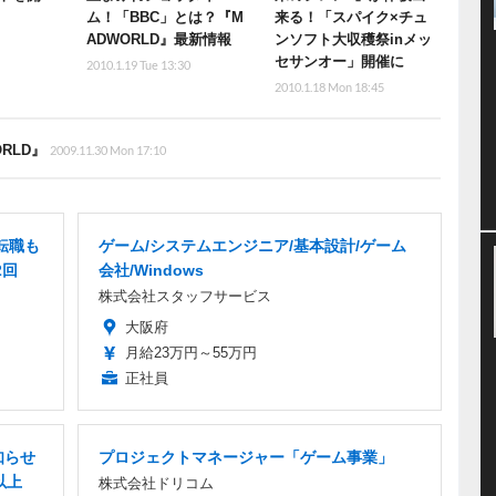
ム！「BBC」とは？『M
来る！「スパイク×チュ
ADWORLD』最新情報
ンソフト大収穫祭inメッ
セサンオー」開催に
2010.1.19 Tue 13:30
2010.1.18 Mon 18:45
RLD』
2009.11.30 Mon 17:10
転職も
ゲーム/システムエンジニア/基本設計/ゲーム
2回
会社/Windows
株式会社スタッフサービス
大阪府
月給23万円～55万円
正社員
知らせ
プロジェクトマネージャー「ゲーム事業」
以上
株式会社ドリコム