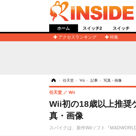
ホーム
スイッチ2
スイッチ
アクセスランキング
特集
ホーム
›
任天堂
›
Wii
›
記事
›
写真・画像
任天堂
Wii
Wii初の18歳以上推
真・画像
スパイクは、新作Wiiソフト『MADWORL