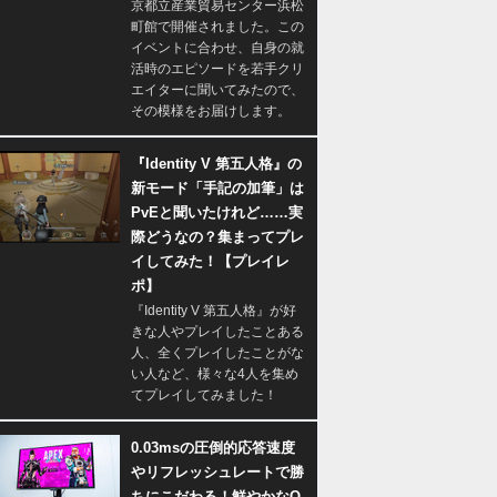
京都立産業貿易センター浜松
町館で開催されました。この
イベントに合わせ、自身の就
活時のエピソードを若手クリ
エイターに聞いてみたので、
その模様をお届けします。
『Identity V 第五人格』の
新モード「手記の加筆」は
PvEと聞いたけれど……実
際どうなの？集まってプレ
イしてみた！【プレイレ
ポ】
『Identity V 第五人格』が好
きな人やプレイしたことある
人、全くプレイしたことがな
い人など、様々な4人を集め
てプレイしてみました！
0.03msの圧倒的応答速度
やリフレッシュレートで勝
ちにこだわる！鮮やかなQ