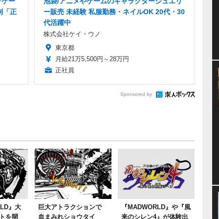
ッケー
池袋/アニメやゲームのキャラクタージュエリ
制「正
ー販売 未経験 私服勤務・ネイルOK 20代・30
代活躍中
株式会社ケイ・ウノ
東京都
月給21万5,500円～28万円
正社員
Sponsored by
RLD』大
巨大アトラクションで
『MADWORLD』や『風
トを開
血まみれショウタイ
来のシレン4』が体験出