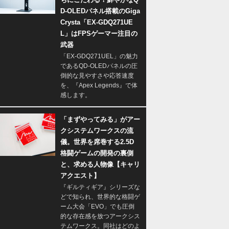
D-OLEDパネル搭載のGiga
Crysta「EX-GDQ271UE
L」はFPSゲーマー注目の
武器
「EX-GDQ271UEL」の魅力
であるQD-OLEDパネルの圧
倒的な見やすさや応答速度
を、『Apex Legends』で体
感します。
「まずやってみる」がアー
クシステムワークスの流
儀。世界を席巻する2.5D
格闘ゲームの開発の裏側
と、求める人物像【キャリ
アクエスト】
『ギルティギア』シリーズな
どで知られ、世界的な格闘ゲ
ーム大会「EVO」でも圧倒
的な存在感を放つアークシス
テムワークス。同社はどのよ