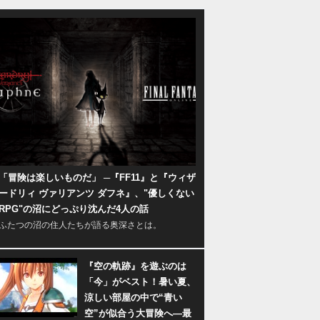
「冒険は楽しいものだ」 ─『FF11』と『ウィザ
ードリィ ヴァリアンツ ダフネ』、"優しくない
RPG"の沼にどっぷり沈んだ4人の話
ふたつの沼の住人たちが語る奥深さとは。
『空の軌跡』を遊ぶのは
「今」がベスト！暑い夏、
涼しい部屋の中で“青い
空”が似合う大冒険へ―最