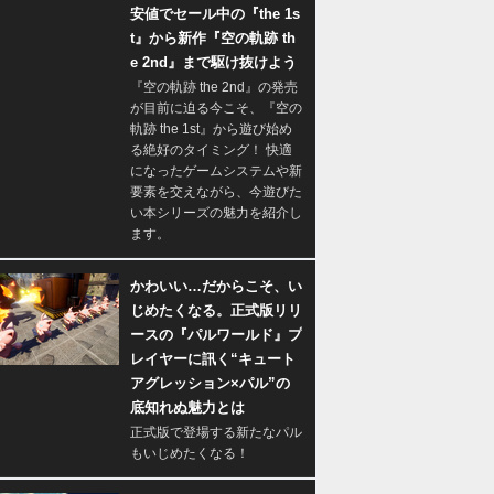
安値でセール中の『the 1s
t』から新作『空の軌跡 th
e 2nd』まで駆け抜けよう
『空の軌跡 the 2nd』の発売
が目前に迫る今こそ、『空の
軌跡 the 1st』から遊び始め
る絶好のタイミング！ 快適
になったゲームシステムや新
要素を交えながら、今遊びた
い本シリーズの魅力を紹介し
ます。
かわいい…だからこそ、い
じめたくなる。正式版リリ
ースの『パルワールド』プ
レイヤーに訊く“キュート
アグレッション×パル”の
底知れぬ魅力とは
正式版で登場する新たなパル
もいじめたくなる！