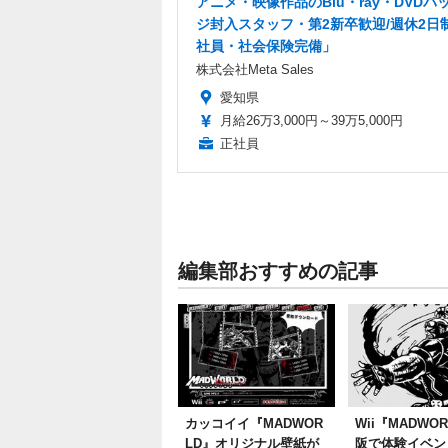
アニメ・映像作品のBlu・ray・DVDパ
ジ封入スタッフ・第2新卒歓迎/週休2日
社員・社会保険完備」
株式会社Meta Sales
愛知県
月給26万3,000円～39万5,000円
正社員
編集部おすすめの記事
カッコイイ『MADWOR
Wii『MADWO
LD』オリジナル壁紙が
阪で体験イベン