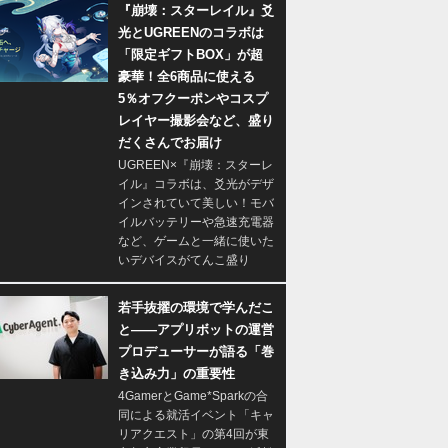
『崩壊：スターレイル』爻
光とUGREENのコラボは
「限定ギフトBOX」が超
豪華！全6商品に使える
5％オフクーポンやコスプ
レイヤー撮影会など、盛り
だくさんでお届け
UGREEN×『崩壊：スターレ
イル』コラボは、爻光がデザ
インされていて美しい！モバ
イルバッテリーや急速充電器
など、ゲームと一緒に使いた
いデバイスがてんこ盛り
若手抜擢の環境で学んだこ
と――アプリボットの運営
プロデューサーが語る「巻
き込み力」の重要性
4GamerとGame*Sparkの合
同による就活イベント「キャ
リアクエスト」の第4回が東