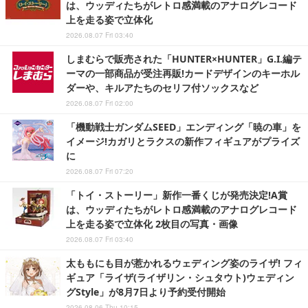
は、ウッディたちがレトロ感満載のアナログレコード
上を走る姿で立体化
2026.08.07 Fri 03:40
しまむらで販売された「HUNTER×HUNTER」G.I.編テ
ーマの一部商品が受注再販!カードデザインのキーホル
ダーや、キルアたちのセリフ付ソックスなど
2026.08.07 Fri 02:00
「機動戦士ガンダムSEED」エンディング「暁の車」を
イメージ!カガリとラクスの新作フィギュアがプライズ
に
2026.08.07 Fri 07:20
「トイ・ストーリー」新作一番くじが発売決定!A賞
は、ウッディたちがレトロ感満載のアナログレコード
上を走る姿で立体化 2枚目の写真・画像
2026.08.07 Fri 03:40
太ももにも目が惹かれるウェディング姿のライザ! フィ
ギュア「ライザ(ライザリン・シュタウト)ウェディン
グStyle」が8月7日より予約受付開始
2026.08.06 Thu 10:15