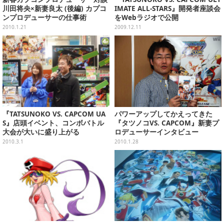
川田将央×新妻良太 (後編) カプコ
IMATE ALL-STARS』開発者座談会
ンプロデューサーの仕事術
をWebラジオで公開
2010.1.21
2009.12.11
『TATSUNOKO VS. CAPCOM UA
パワーアップしてかえってきた
S』店頭イベント、コンボバトル
『タツノコVS. CAPCOM』新妻プ
大会が大いに盛り上がる
ロデューサーインタビュー
2010.3.1
2010.1.28