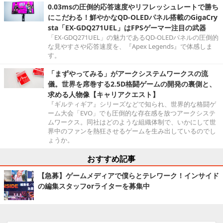
0.03msの圧倒的応答速度やリフレッシュレートで勝ち
にこだわる！鮮やかなQD-OLEDパネル搭載のGigaCry
sta「EX-GDQ271UEL」はFPSゲーマー注目の武器
「EX-GDQ271UEL」の魅力であるQD-OLEDパネルの圧倒的
な見やすさや応答速度を、『Apex Legends』で体感しま
す。
「まずやってみる」がアークシステムワークスの流
儀。世界を席巻する2.5D格闘ゲームの開発の裏側と、
求める人物像【キャリアクエスト】
『ギルティギア』シリーズなどで知られ、世界的な格闘ゲ
ーム大会「EVO」でも圧倒的な存在感を放つアークシステ
ムワークス。同社はどのような組織体制で、いかにして世
界中のファンを熱狂させるゲームを生み出しているのでし
ょうか。
おすすめ記事
【急募】ゲームメディアで僕らとテレワーク！インサイド
の編集スタッフorライターを募集中