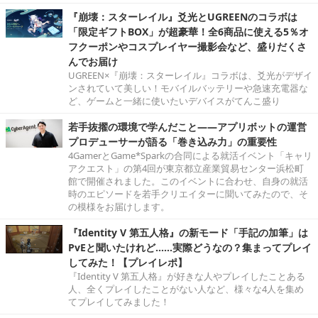
『崩壊：スターレイル』爻光とUGREENのコラボは
「限定ギフトBOX」が超豪華！全6商品に使える5％オ
フクーポンやコスプレイヤー撮影会など、盛りだくさ
んでお届け
UGREEN×『崩壊：スターレイル』コラボは、爻光がデザイ
ンされていて美しい！モバイルバッテリーや急速充電器な
ど、ゲームと一緒に使いたいデバイスがてんこ盛り
若手抜擢の環境で学んだこと――アプリボットの運営
プロデューサーが語る「巻き込み力」の重要性
4GamerとGame*Sparkの合同による就活イベント「キャリ
アクエスト」の第4回が東京都立産業貿易センター浜松町
館で開催されました。このイベントに合わせ、自身の就活
時のエピソードを若手クリエイターに聞いてみたので、そ
の模様をお届けします。
『Identity V 第五人格』の新モード「手記の加筆」は
PvEと聞いたけれど……実際どうなの？集まってプレイ
してみた！【プレイレポ】
『Identity V 第五人格』が好きな人やプレイしたことある
人、全くプレイしたことがない人など、様々な4人を集め
てプレイしてみました！