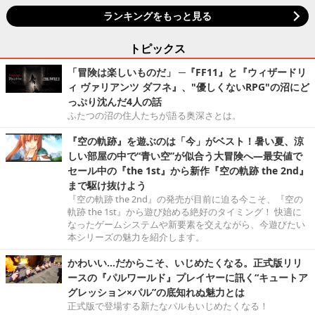
ランキングをもっと見る
トピックス
「冒険は楽しいものだ」 ─『FF11』と『ウィザードリ
ィ ヴァリアンツ ダフネ』、"優しくないRPG"の沼にど
っぷり沈んだ4人の話
ふたつの沼の住人たちが語る奥深さとは。
『空の軌跡』を遊ぶのは「今」がベスト！暑い夏、涼
しい部屋の中で“青い空”が似合う大冒険へ―最安値で
セール中の『the 1st』から新作『空の軌跡 the 2nd』
まで駆け抜けよう
『空の軌跡 the 2nd』の発売が目前に迫る今こそ、『空の
軌跡 the 1st』から遊び始める絶好のタイミング！ 快適に
なったゲームシステムや新要素を交えながら、今遊びたい
本シリーズの魅力を紹介します。
かわいい…だからこそ、いじめたくなる。正式版リリ
ースの『パルワールド』プレイヤーに訊く“キュートア
グレッション×パル”の底知れぬ魅力とは
正式版で登場する新たなパルもいじめたくなる！