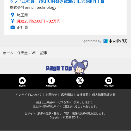
ッフ「正社員」YouTube好き歓迎/川口市栄町1丁目
株式会社enrich technology
埼玉県
月給25万9,500円～32万円
正社員
Sponsored by
記事
ホーム
›
任天堂
›
Wii
›
Home
Facebook
YouTube
X
インサイドについて
お問合せ
広告掲載
会社概要
個人情報保護方針
紹介した商品/サービスを購入、契約した場合に、
売上の一部が弊社サイトに還元されることがあります。
当サイトに掲載の記事・見出し・写真・画像の無断転載を禁じます。
Copyright © 2026 IID, Inc.