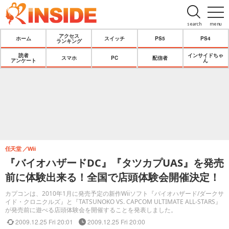
search
menu
アクセス
ホーム
スイッチ
PS5
PS4
ランキング
読者
インサイドちゃ
スマホ
PC
配信者
アンケート
ん
任天堂
Wii
『バイオハザードDC』『タツカプUAS』を発売
前に体験出来る！全国で店頭体験会開催決定！
カプコンは、2010年1月に発売予定の新作Wiiソフト『バイオハザード/ダークサ
イド・クロニクルズ』と『TATSUNOKO VS. CAPCOM ULTIMATE ALL-STARS』
が発売前に遊べる店頭体験会を開催することを発表しました。
2009.12.25 Fri 20:01
2009.12.25 Fri 20:00