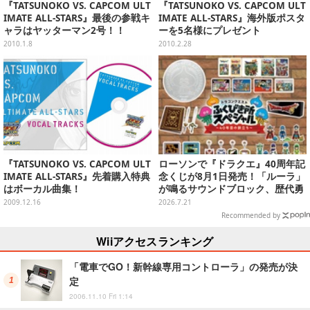
『TATSUNOKO VS. CAPCOM ULT
『TATSUNOKO VS. CAPCOM ULT
IMATE ALL-STARS』最後の参戦キ
IMATE ALL-STARS』海外版ポスタ
ャラはヤッターマン2号！！
ーを5名様にプレゼント
2010.1.8
2010.2.28
『TATSUNOKO VS. CAPCOM ULT
ローソンで『ドラクエ』40周年記
IMATE ALL-STARS』先着購入特典
念くじが8月1日発売！「ルーラ」
はボーカル曲集！
が鳴るサウンドブロック、歴代勇
者＆スライムのフィギュアなど、
2009.12.16
2026.7.21
シリーズを振り返る景品盛りだく
Recommended by
さん
Wiiアクセスランキング
「電車でGO！新幹線専用コントローラ」の発売が決
定
2006.11.10 Fri 1:14