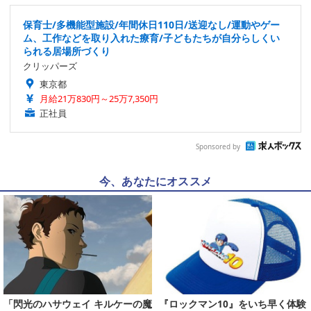
保育士/多機能型施設/年間休日110日/送迎なし/運動やゲー
ム、工作などを取り入れた療育/子どもたちが自分らしくい
られる居場所づくり
クリッパーズ
東京都
月給21万830円～25万7,350円
正社員
Sponsored by
今、あなたにオススメ
「閃光のハサウェイ キルケーの魔
『ロックマン10』をいち早く体験