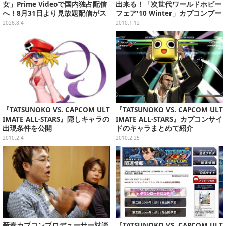
女」Prime Videoで国内独占配信
出来る！「次世代ワールドホビー
へ！8月31日より見放題配信がス
フェア'10 Winter」カプコンブー
タート
ス情報公開！
2026.8.4
2010.1.12
『TATSUNOKO VS. CAPCOM ULT
『TATSUNOKO VS. CAPCOM ULT
IMATE ALL-STARS』隠しキャラの
IMATE ALL-STARS』カプコンサイ
出現条件を公開
ドのキャラまとめて紹介
2010.2.4
2010.2.25
新春カプコンプロデューサー対談
『TATSUNOKO VS. CAPCOM ULT