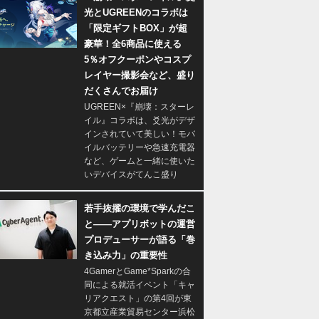
光とUGREENのコラボは
「限定ギフトBOX」が超
豪華！全6商品に使える
5％オフクーポンやコスプ
レイヤー撮影会など、盛り
だくさんでお届け
UGREEN×『崩壊：スターレ
イル』コラボは、爻光がデザ
インされていて美しい！モバ
イルバッテリーや急速充電器
など、ゲームと一緒に使いた
いデバイスがてんこ盛り
若手抜擢の環境で学んだこ
と――アプリボットの運営
プロデューサーが語る「巻
き込み力」の重要性
4GamerとGame*Sparkの合
同による就活イベント「キャ
リアクエスト」の第4回が東
京都立産業貿易センター浜松