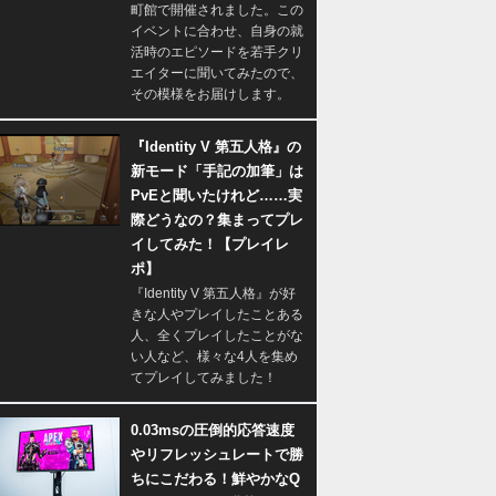
町館で開催されました。この
イベントに合わせ、自身の就
活時のエピソードを若手クリ
エイターに聞いてみたので、
その模様をお届けします。
『Identity V 第五人格』の
新モード「手記の加筆」は
PvEと聞いたけれど……実
際どうなの？集まってプレ
イしてみた！【プレイレ
ポ】
『Identity V 第五人格』が好
きな人やプレイしたことある
人、全くプレイしたことがな
い人など、様々な4人を集め
てプレイしてみました！
0.03msの圧倒的応答速度
やリフレッシュレートで勝
ちにこだわる！鮮やかなQ