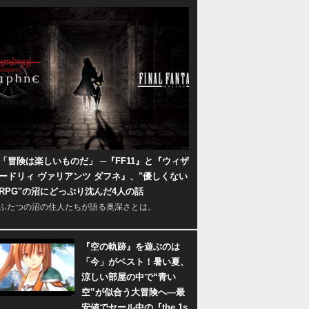
「冒険は楽しいものだ」 ─『FF11』と『ウィザ
ードリィ ヴァリアンツ ダフネ』、"優しくない
RPG"の沼にどっぷり沈んだ4人の話
ふたつの沼の住人たちが語る奥深さとは。
『空の軌跡』を遊ぶのは
「今」がベスト！暑い夏、
涼しい部屋の中で“青い
空”が似合う大冒険へ―最
安値でセール中の『the 1s