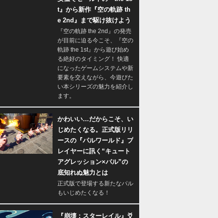
t』から新作『空の軌跡 th
e 2nd』まで駆け抜けよう
『空の軌跡 the 2nd』の発売
が目前に迫る今こそ、『空の
軌跡 the 1st』から遊び始め
る絶好のタイミング！ 快適
になったゲームシステムや新
要素を交えながら、今遊びた
い本シリーズの魅力を紹介し
ます。
かわいい…だからこそ、い
じめたくなる。正式版リリ
ースの『パルワールド』プ
レイヤーに訊く“キュート
アグレッション×パル”の
底知れぬ魅力とは
正式版で登場する新たなパル
もいじめたくなる！
『崩壊：スターレイル』爻