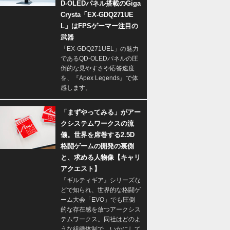
D-OLEDパネル搭載のGiga
Crysta「EX-GDQ271UE
L」はFPSゲーマー注目の
武器
「EX-GDQ271UEL」の魅力
であるQD-OLEDパネルの圧
倒的な見やすさや応答速度
を、『Apex Legends』で体
感します。
「まずやってみる」がアー
クシステムワークスの流
儀。世界を席巻する2.5D
格闘ゲームの開発の裏側
と、求める人物像【キャリ
アクエスト】
『ギルティギア』シリーズな
どで知られ、世界的な格闘ゲ
ーム大会「EVO」でも圧倒
的な存在感を放つアークシス
テムワークス。同社はどのよ
うな組織体制で、いかにして