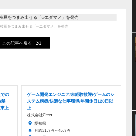
枝豆をつまみ出せる「∞エダマメ」を発売
この記事へ戻る
2/2
社での
ゲーム開発エンジニア/未経験歓迎/ゲームのシ
/髪
ステム構築/快適な仕事環境/年間休日120日以
区東上
上
株式会社Creer
愛知県
月給31万円～45万円