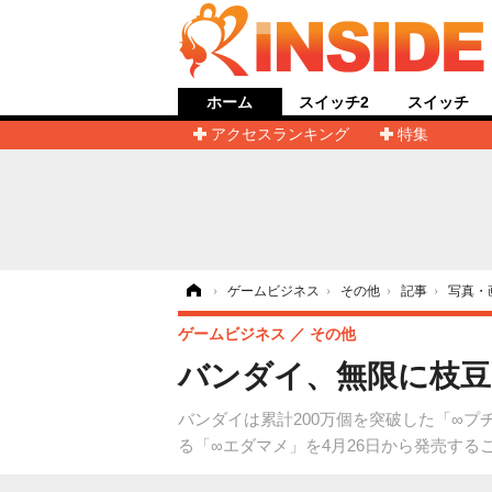
ホーム
スイッチ2
スイッチ
アクセスランキング
特集
ホーム
›
ゲームビジネス
›
その他
›
記事
›
写真・
ゲームビジネス
その他
バンダイ、無限に枝豆
バンダイは累計200万個を突破した「∞
る「∞エダマメ」を4月26日から発売す