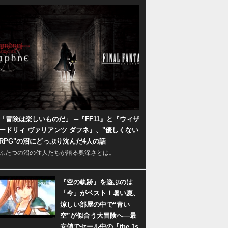
「冒険は楽しいものだ」 ─『FF11』と『ウィザ
ードリィ ヴァリアンツ ダフネ』、"優しくない
RPG"の沼にどっぷり沈んだ4人の話
ふたつの沼の住人たちが語る奥深さとは。
『空の軌跡』を遊ぶのは
「今」がベスト！暑い夏、
涼しい部屋の中で“青い
空”が似合う大冒険へ―最
安値でセール中の『the 1s