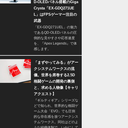
D-OLEDパネル搭載のGiga
Crysta「EX-GDQ271UE
L」はFPSゲーマー注目の
武器
「EX-GDQ271UEL」の魅力
であるQD-OLEDパネルの圧
倒的な見やすさや応答速度
を、『Apex Legends』で体
感します。
「まずやってみる」がアー
クシステムワークスの流
儀。世界を席巻する2.5D
格闘ゲームの開発の裏側
と、求める人物像【キャリ
アクエスト】
『ギルティギア』シリーズな
どで知られ、世界的な格闘ゲ
ーム大会「EVO」でも圧倒
的な存在感を放つアークシス
テムワークス。同社はどのよ
うな組織体制で、いかにして