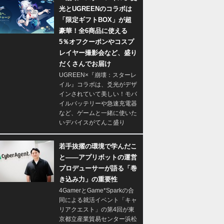
光とUGREENのコラボは
「限定ギフトBOX」が超
豪華！全6商品に使える
5％オフクーポンやコスプ
レイヤー撮影会など、盛り
だくさんでお届け
UGREEN×『崩壊：スターレ
イル』コラボは、爻光がデザ
インされていて美しい！モバ
イルバッテリーや急速充電器
など、ゲームと一緒に使いた
いデバイスがてんこ盛り
若手抜擢の環境で学んだこ
と――アプリボットの運営
プロデューサーが語る「巻
き込み力」の重要性
4GamerとGame*Sparkの合
同による就活イベント「キャ
リアクエスト」の第4回が東
京都立産業貿易センター浜松