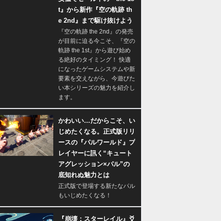
t』から新作『空の軌跡 th
e 2nd』まで駆け抜けよう
『空の軌跡 the 2nd』の発売
が目前に迫る今こそ、『空の
軌跡 the 1st』から遊び始め
る絶好のタイミング！ 快適
になったゲームシステムや新
要素を交えながら、今遊びた
い本シリーズの魅力を紹介し
ます。
かわいい…だからこそ、い
じめたくなる。正式版リリ
ースの『パルワールド』プ
レイヤーに訊く“キュート
アグレッション×パル”の
底知れぬ魅力とは
正式版で登場する新たなパル
もいじめたくなる！
『崩壊：スターレイル』爻