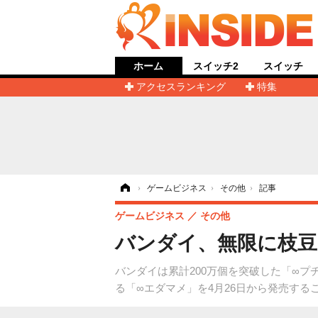
ホーム
スイッチ2
スイッチ
アクセスランキング
特集
ホーム
›
ゲームビジネス
›
その他
›
記事
ゲームビジネス
その他
バンダイ、無限に枝豆
バンダイは累計200万個を突破した「∞
る「∞エダマメ」を4月26日から発売す