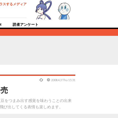
ラスするメディア
H
読者アンケート
2008.4.3 Thu 15:31
発売
枝豆をつまみ出す感覚を味わうことの出来
、飛び出してくる表情も楽しめます。