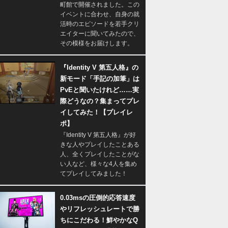
町館で開催されました。この
イベントに合わせ、自身の就
活時のエピソードを若手クリ
エイターに聞いてみたので、
その模様をお届けします。
『Identity V 第五人格』の
新モード「手記の加筆」は
PvEと聞いたけれど……実
際どうなの？集まってプレ
イしてみた！【プレイレ
ポ】
『Identity V 第五人格』が好
きな人やプレイしたことある
人、全くプレイしたことがな
い人など、様々な4人を集め
てプレイしてみました！
0.03msの圧倒的応答速度
やリフレッシュレートで勝
ちにこだわる！鮮やかなQ