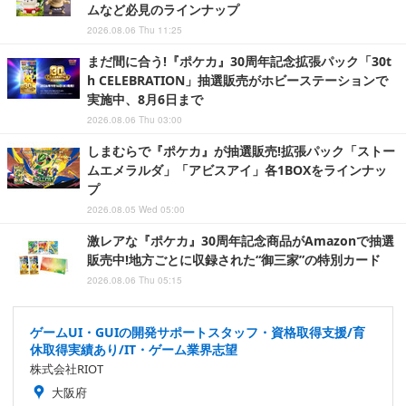
ムなど必見のラインナップ
2026.08.06 Thu 11:25
まだ間に合う!『ポケカ』30周年記念拡張パック「30t
h CELEBRATION」抽選販売がホビーステーションで
実施中、8月6日まで
2026.08.06 Thu 03:00
しまむらで『ポケカ』が抽選販売!拡張パック「ストー
ムエメラルダ」「アビスアイ」各1BOXをラインナッ
プ
2026.08.05 Wed 05:00
激レアな『ポケカ』30周年記念商品がAmazonで抽選
販売中!地方ごとに収録された“御三家”の特別カード
2026.08.06 Thu 05:15
ゲームUI・GUIの開発サポートスタッフ・資格取得支援/育
休取得実績あり/IT・ゲーム業界志望
株式会社RIOT
大阪府