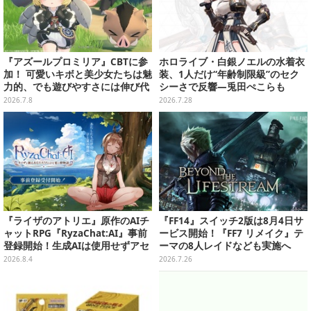
『アズールプロミリア』CBTに参
ホロライブ・白銀ノエルの水着衣
加！ 可愛いキボと美少女たちは魅
装、1人だけ“年齢制限級”のセク
力的、でも遊びやすさには伸び代
シーさで反響―兎田ぺこらも
も【プレイレポ】
「こ、こんなことが許されていい
2026.7.8
2026.7.28
のか？」と興奮隠せず
『ライザのアトリエ』原作のAIチ
『FF14』スイッチ2版は8月4日サ
ャットRPG『RyzaChat:AI』事前
ービス開始！『FF7 リメイク』テ
登録開始！生成AIは使用せずアセ
ーマの8人レイドなども実施へ
ットはトリダモノ氏監修で人力作
2026.8.4
2026.7.26
成、音声もアプリ専用収録素材を
活用