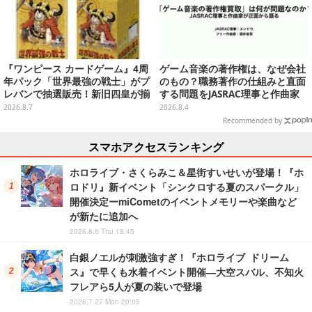
『ワンピース カードゲーム』4周
ゲーム音楽の著作権は、なぜ会社
年パック「世界最強の戦士」がプ
のもの？職務著作の仕組みと直面
レバンで抽選販売！新旧四皇が揃
する問題をJASRAC理事と作曲家
い踏み、刃牙作者が描く「カイド
が徹底解説【CEDEC 2026】
2026.8.7
2026.8.4
ウ」も
Recommended by
スマホアクセスランキング
ホロライブ・さくらみこ＆星街すいせいが登場！『ホ
ロドリ』新イベント「シンクロする夏のスパークル」
開催決定ーmiCometのイベントメモリーや楽曲など
が新たに追加へ
2026.8.6 Thu 18:45
白銀ノエルが刺激強すぎ！『ホロライブ ドリーム
ス』で早くも水着イベント開催―大空スバル、不知火
フレアら5人が夏の装いで登場
2026.7.27 Mon 20:05