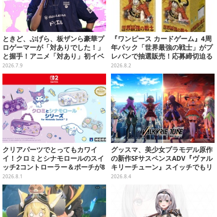
ときど、ぷげら、板ザンら豪華プ
『ワンピース カードゲーム』4周
ロゲーマーが「対ありでした！」
年パック「世界最強の戦士」がプ
と握手！アニメ「対あり」初イベ
レバンで抽選販売！応募締切迫る
ントが格ゲー愛に溢れすぎていた
2026.7.9
2026.8.2
【レポ】
クリアパーツでとってもカワイ
グッスマ、美少女プラモデル原作
イ！クロミとシナモロールのスイ
の新作SFサスペンスADV『ヴァル
ッチ2コントローラー＆ポーチが8
キリーチューン』スイッチでもリ
月から順次発売
リース決定―Steam版サントラも
2026.8.1
2026.8.4
発売中