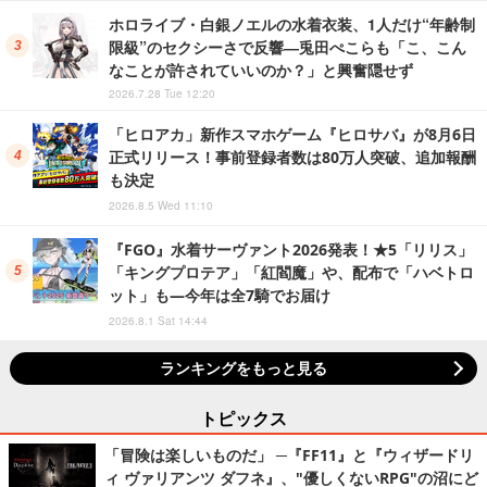
ホロライブ・白銀ノエルの水着衣装、1人だけ“年齢制
限級”のセクシーさで反響―兎田ぺこらも「こ、こん
なことが許されていいのか？」と興奮隠せず
2026.7.28 Tue 12:20
「ヒロアカ」新作スマホゲーム『ヒロサバ』が8月6日
正式リリース！事前登録者数は80万人突破、追加報酬
も決定
2026.8.5 Wed 11:10
『FGO』水着サーヴァント2026発表！★5「リリス」
「キングプロテア」「紅閻魔」や、配布で「ハベトロ
ット」も―今年は全7騎でお届け
2026.8.1 Sat 14:44
ランキングをもっと見る
トピックス
「冒険は楽しいものだ」 ─『FF11』と『ウィザードリ
ィ ヴァリアンツ ダフネ』、"優しくないRPG"の沼にど