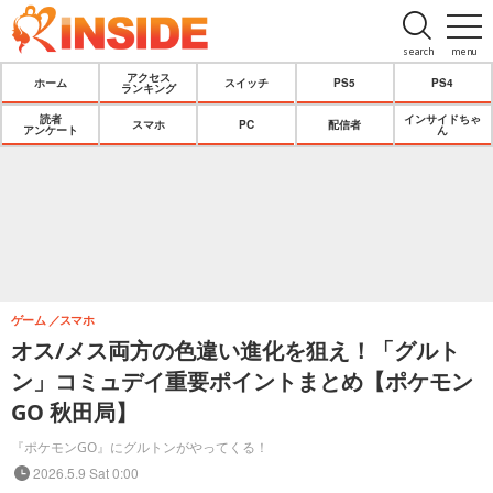
search
menu
アクセス
ホーム
スイッチ
PS5
PS4
ランキング
読者
インサイドちゃ
スマホ
PC
配信者
アンケート
ん
ゲーム
スマホ
オス/メス両方の色違い進化を狙え！「グルト
ン」コミュデイ重要ポイントまとめ【ポケモン
GO 秋田局】
『ポケモンGO』にグルトンがやってくる！
2026.5.9 Sat 0:00