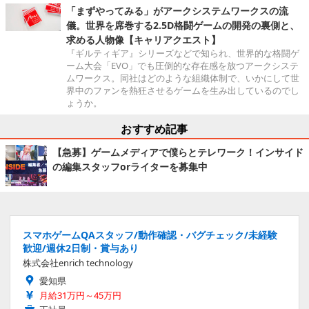
「まずやってみる」がアークシステムワークスの流
儀。世界を席巻する2.5D格闘ゲームの開発の裏側と、
求める人物像【キャリアクエスト】
『ギルティギア』シリーズなどで知られ、世界的な格闘ゲ
ーム大会「EVO」でも圧倒的な存在感を放つアークシステ
ムワークス。同社はどのような組織体制で、いかにして世
界中のファンを熱狂させるゲームを生み出しているのでし
ょうか。
おすすめ記事
【急募】ゲームメディアで僕らとテレワーク！インサイド
の編集スタッフorライターを募集中
スマホゲームQAスタッフ/動作確認・バグチェック/未経験
歓迎/週休2日制・賞与あり
株式会社enrich technology
愛知県
月給31万円～45万円