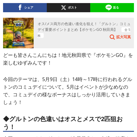
シェア
ポスト
送る
オス/メス両方の色違い進化を狙え！「グルトン」コミュ
デイ重要ポイントまとめ【ポケモンGO 秋田局】
全 5
枚
拡大写真
どーも皆さんこんにちは！地元秋田県で『ポケモンGO』を
楽しむゆずみんです！
今回のテーマは、5月9日（土）14時～17時に行われるグル
トンのコミュデイについて。5月はイベントが少なめなの
で、コミュデイの様なボーナスはしっかり活用していきま
しょう！
◆グルトンの色違いはオスとメスで2匹狙お
う！