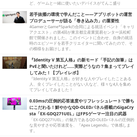
ど、ゲームと一緒に使いたいデバイスがてんこ盛り
若手抜擢の環境で学んだこと――アプリボットの運営
プロデューサーが語る「巻き込み力」の重要性
4GamerとGame*Sparkの合同による就活イベント「キャリ
アクエスト」の第4回が東京都立産業貿易センター浜松町
館で開催されました。このイベントに合わせ、自身の就活
時のエピソードを若手クリエイターに聞いてみたので、そ
の模様をお届けします。
『Identity V 第五人格』の新モード「手記の加筆」は
PvEと聞いたけれど……実際どうなの？集まってプレイ
してみた！【プレイレポ】
『Identity V 第五人格』が好きな人やプレイしたことある
人、全くプレイしたことがない人など、様々な4人を集め
てプレイしてみました！
0.03msの圧倒的応答速度やリフレッシュレートで勝ち
にこだわる！鮮やかなQD-OLEDパネル搭載のGigaCry
sta「EX-GDQ271UEL」はFPSゲーマー注目の武器
「EX-GDQ271UEL」の魅力であるQD-OLEDパネルの圧倒的
な見やすさや応答速度を、『Apex Legends』で体感しま
す。