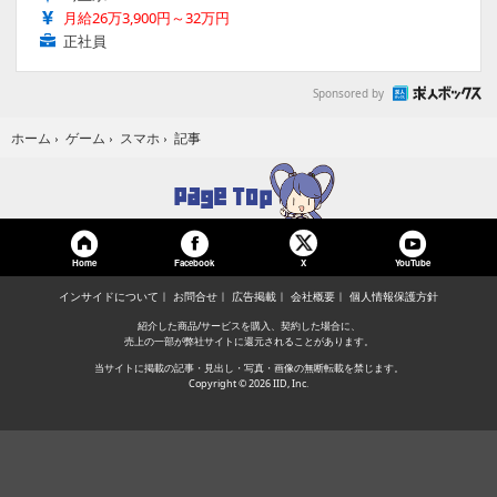
月給26万3,900円～32万円
正社員
Sponsored by
記事
ホーム
›
ゲーム
›
スマホ
›
Home
Facebook
YouTube
X
インサイドについて
お問合せ
広告掲載
会社概要
個人情報保護方針
紹介した商品/サービスを購入、契約した場合に、
売上の一部が弊社サイトに還元されることがあります。
当サイトに掲載の記事・見出し・写真・画像の無断転載を禁じます。
Copyright © 2026 IID, Inc.