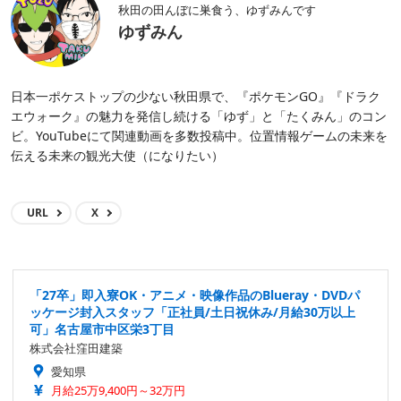
秋田の田んぼに巣食う、ゆずみんです
ゆずみん
日本一ポケストップの少ない秋田県で、『ポケモンGO』『ドラク
エウォーク』の魅力を発信し続ける「ゆず」と「たくみん」のコン
ビ。YouTubeにて関連動画を多数投稿中。位置情報ゲームの未来を
伝える未来の観光大使（になりたい）
URL
X
「27卒」即入寮OK・アニメ・映像作品のBlueray・DVDパ
ッケージ封入スタッフ「正社員/土日祝休み/月給30万以上
可」名古屋市中区栄3丁目
株式会社窪田建築
愛知県
月給25万9,400円～32万円