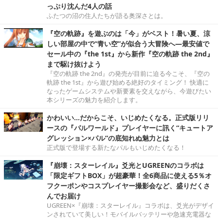
っぷり沈んだ4人の話
ふたつの沼の住人たちが語る奥深さとは。
『空の軌跡』を遊ぶのは「今」がベスト！暑い夏、涼
しい部屋の中で“青い空”が似合う大冒険へ―最安値で
セール中の『the 1st』から新作『空の軌跡 the 2nd』
まで駆け抜けよう
『空の軌跡 the 2nd』の発売が目前に迫る今こそ、『空の
軌跡 the 1st』から遊び始める絶好のタイミング！ 快適に
なったゲームシステムや新要素を交えながら、今遊びたい
本シリーズの魅力を紹介します。
かわいい…だからこそ、いじめたくなる。正式版リリ
ースの『パルワールド』プレイヤーに訊く“キュートア
グレッション×パル”の底知れぬ魅力とは
正式版で登場する新たなパルもいじめたくなる！
『崩壊：スターレイル』爻光とUGREENのコラボは
「限定ギフトBOX」が超豪華！全6商品に使える5％オ
フクーポンやコスプレイヤー撮影会など、盛りだくさ
んでお届け
UGREEN×『崩壊：スターレイル』コラボは、爻光がデザイ
ンされていて美しい！モバイルバッテリーや急速充電器な