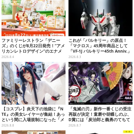
ファミリーレストラン「デニー
これが「バルキリー」の原点！
ズ」のくじが8月22日発売！“アメ
「マクロス」45周年商品として
リカンレトロデザイン”のエナメ
「VF-1J バルキリー45th Anniv.」
ルバッグやTシャツなど、日常使
が予約開始
2026.8.4
2026.8.3
いできるグッズを用意
【コスプレ】炎天下の池袋に『N
「鬼滅の刃」新作一番くじの受注
TE』の美女レイヤーが集結！あっ
再販が決定！童磨や胡蝶しのぶ、
という間に入場規制になった「メ
D賞には「炭治郎と義勇のてちて
ェメェ村の大冒険」をレポート
ちフィギュア」も
2026.8.8
2026.8.7
【写真28枚】