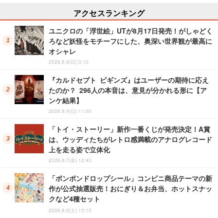
アクセスランキング
ユニクロの「浮世絵」UTが8月17日発売！がしゃどく
ろなど妖怪をモチーフにした、奥深い世界観が最高に
オシャレ
2026.8.9(日) 0:10
『カルドセプト ビギンズ』はユーザーの期待に応え
たのか？ 296人の本音は、意見が分かれる形に【ア
ンケ結果】
2026.8.9(日) 11:00
「トイ・ストーリー」新作一番くじが発売決定！A賞
は、ウッディたちがレトロ感満載のアナログレコード
上を走る姿で立体化
2026.8.7(金) 12:40
「ボンボンドロップシール」コンビニ商品テーマの新
作が公式抽選販売！おにぎり＆お弁当、ホットスナッ
クなど4種セット
2026.8.8(土) 13:15