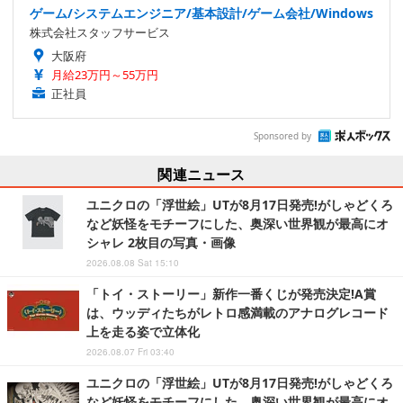
ゲーム/システムエンジニア/基本設計/ゲーム会社/Windows
株式会社スタッフサービス
大阪府
月給23万円～55万円
正社員
Sponsored by
関連ニュース
ユニクロの「浮世絵」UTが8月17日発売!がしゃどくろ
など妖怪をモチーフにした、奥深い世界観が最高にオ
シャレ 2枚目の写真・画像
2026.08.08 Sat 15:10
「トイ・ストーリー」新作一番くじが発売決定!A賞
は、ウッディたちがレトロ感満載のアナログレコード
上を走る姿で立体化
2026.08.07 Fri 03:40
ユニクロの「浮世絵」UTが8月17日発売!がしゃどくろ
など妖怪をモチーフにした、奥深い世界観が最高にオ