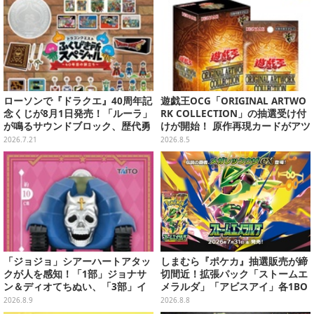
ローソンで『ドラクエ』40周年記
遊戯王OCG「ORIGINAL ARTWO
念くじが8月1日発売！「ルーラ」
RK COLLECTION」の抽選受け付
が鳴るサウンドブロック、歴代勇
けが開始！ 原作再現カードがアツ
者＆スライムのフィギュアなど、
いスペシャルパック
2026.7.21
2026.8.5
シリーズを振り返る景品盛りだく
さん
「ジョジョ」シアーハートアタッ
しまむら『ポケカ』抽選販売が締
クが人を感知！「1部」ジョナサ
切間近！拡張パック「ストームエ
ン＆ディオてちぬい、「3部」イ
メラルダ」「アビスアイ」各1BO
ギー＆クリームのなりきり帽子な
Xをラインナップ
2026.8.9
2026.8.8
どもプライズ展開