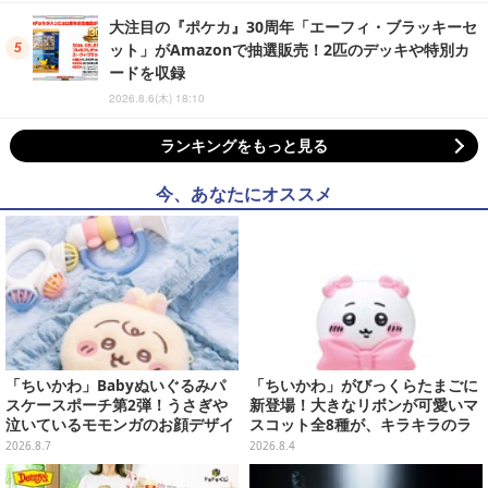
大注目の『ポケカ』30周年「エーフィ・ブラッキーセ
ット」がAmazonで抽選販売！2匹のデッキや特別カ
ードを収録
2026.8.6(木) 18:10
ランキングをもっと見る
今、あなたにオススメ
「ちいかわ」Babyぬいぐるみパ
「ちいかわ」がびっくらたまごに
スケースポーチ第2弾！うさぎや
新登場！大きなリボンが可愛いマ
泣いているモモンガのお顔デザイ
スコット全8種が、キラキラのラ
ン全4種が8月下旬プライズ展開
メ入り入浴剤から飛び出す
2026.8.7
2026.8.4