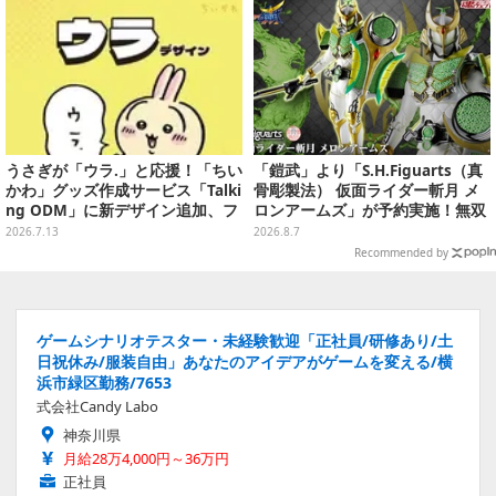
うさぎが「ウラ.」と応援！「ちい
「鎧武」より「S.H.Figuarts（真
かわ」グッズ作成サービス「Talki
骨彫製法） 仮面ライダー斬月 メ
ng ODM」に新デザイン追加、フ
ロンアームズ」が予約実施！無双
ェイスタオルやTシャツなどライ
セイバー、メロンディフェンダー
2026.7.13
2026.8.7
ンナップ
が付属
Recommended by
ゲームシナリオテスター・未経験歓迎「正社員/研修あり/土
日祝休み/服装自由」あなたのアイデアがゲームを変える/横
浜市緑区勤務/7653
式会社Candy Labo
神奈川県
月給28万4,000円～36万円
正社員