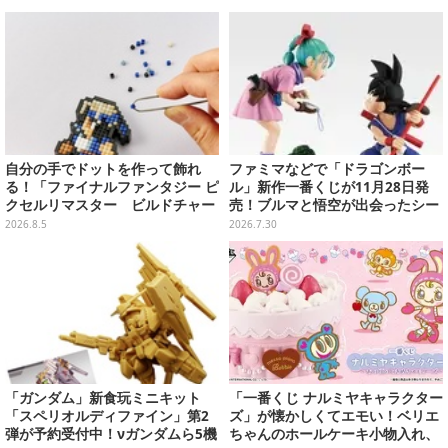
り予約受付開始
自分の手でドットを作って飾れ
ファミマなどで「ドラゴンボー
る！「ファイナルファンタジー ピ
ル」新作一番くじが11月28日発
クセルリマスター ビルドチャー
売！ブルマと悟空が出会ったシー
ムコレクション Vol.3」が予約
ンや、牛魔王の車で飛び回るウー
2026.8.5
2026.7.30
開始
ロンたちを立体化
「ガンダム」新食玩ミニキット
「一番くじ ナルミヤキャラクター
「スペリオルディファイン」第2
ズ」が懐かしくてエモい！ベリエ
弾が予約受付中！νガンダムら5機
ちゃんのホールケーキ小物入れ、