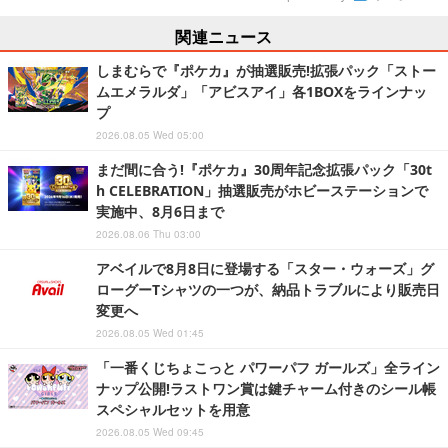
関連ニュース
しまむらで『ポケカ』が抽選販売!拡張パック「ストー
ムエメラルダ」「アビスアイ」各1BOXをラインナッ
プ
2026.08.05 Wed 05:00
まだ間に合う!『ポケカ』30周年記念拡張パック「30t
h CELEBRATION」抽選販売がホビーステーションで
実施中、8月6日まで
2026.08.06 Thu 03:00
アベイルで8月8日に登場する「スター・ウォーズ」グ
ローグーTシャツの一つが、納品トラブルにより販売日
変更へ
2026.08.05 Wed 01:45
「一番くじちょこっと パワーパフ ガールズ」全ライン
ナップ公開!ラストワン賞は鍵チャーム付きのシール帳
スペシャルセットを用意
2026.08.05 Wed 09:45