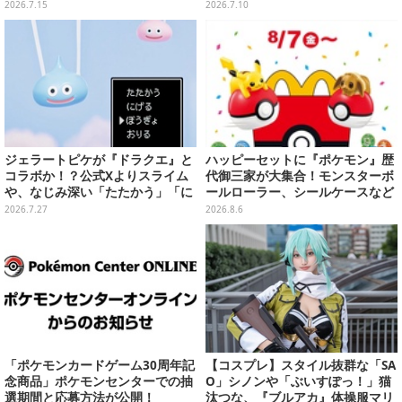
体と、コレクションシール全12種
ナカムラくんのマスコットなど全
2026.7.15
2026.7.10
ラインナップ公開
ジェラートピケが『ドラクエ』と
ハッピーセットに『ポケモン』歴
コラボか！？公式Xよりスライム
代御三家が大集合！モンスターボ
や、なじみ深い「たたかう」「に
ールローラー、シールケースなど
げる」のコマンドウィンドウが投
全12種
2026.7.27
2026.8.6
稿
「ポケモンカードゲーム30周年記
【コスプレ】スタイル抜群な「SA
念商品」ポケモンセンターでの抽
O」シノンや「ぶいすぽっ！」猫
選期間と応募方法が公開！
汰つな、『ブルアカ』体操服マリ