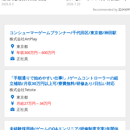
ーまで“アコスタ池袋”美麗レイヤ
2026.8.3
2026.7.23
ー11選【写真50枚】
Recommended by
コンシューマーゲームプランナー/千代田区/東京都/神田駅
株式会社ArtPlay
東京都
年収300万円～600万円
正社員
「手順通りで始めやすい仕事!」/ゲームコントローラーの組
立補助/月収30万円以上可/寮費無料/研修あり/日払い対応
株式会社Tetote
東京都
月給27万円～34万円
正社員
未経験採用枠/ゲームのQAエンジニア/研修制度充実/年間休