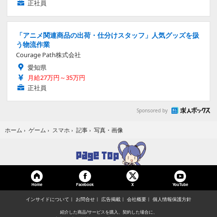
正社員
「アニメ関連商品の出荷・仕分けスタッフ」人気グッズを扱
う物流作業
Courage Path株式会社
愛知県
月給27万円～35万円
正社員
Sponsored by
写真・画像
ホーム
›
ゲーム
›
スマホ
›
記事
›
Home
Facebook
YouTube
X
インサイドについて
お問合せ
広告掲載
会社概要
個人情報保護方針
紹介した商品/サービスを購入、契約した場合に、