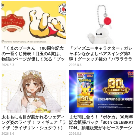
「くまのプーさん」100周年記念
「ディズニーキャラクター」ガシ
の一番くじ発表！目玉のA賞は、
ャポンなかよしペアスイング第2
物語のページが優しく光る「ブッ
弾！グータッチ後の「バララララ
クシェイプドライト」
ララ～♪」を再現したヒロ＆ベイ
2026.8.3
2026.8.6
マックスなど全4種
太ももにも目が惹かれるウェディ
まだ間に合う！『ポケカ』30周年
ング姿のライザ！ フィギュア「ラ
記念拡張パック「30th CELEBRAT
イザ（ライザリン・シュタウト）
ION」抽選販売がホビーステーシ
ウェディングStyle」が8月7日よ
ョンで実施中、8月6日まで
2026.8.6
2026.8.6