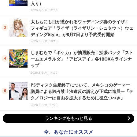
入り）
2026.8.6(木) 12:30
太ももにも目が惹かれるウェディング姿のライザ！
フィギュア「ライザ（ライザリン・シュタウト）ウェ
ディングStyle」が8月7日より予約受付開始
2026.8.6(木) 19:15
しまむらで『ポケカ』が抽選販売！拡張パック「スト
ームエメラルダ」「アビスアイ」各1BOXをラインナ
ップ
2026.8.5(水) 14:00
PSディスク生産終了について、メキシコのゲーマー
議員による独占禁止法違反の訴えが正式に進展―「テ
クノロジーは自由を拡大するために役立つべき」
2026.8.6(木) 17:20
ランキングをもっと見る
今、あなたにオススメ