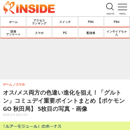
search
menu
アクセス
ホーム
スイッチ
PS5
PS4
ランキング
読者
インサイドちゃ
スマホ
PC
配信者
アンケート
ん
ゲーム
スマホ
オス/メス両方の色違い進化を狙え！「グルト
ン」コミュデイ重要ポイントまとめ【ポケモン
GO 秋田局】 5枚目の写真・画像
2026.5.9 Sat 0:00