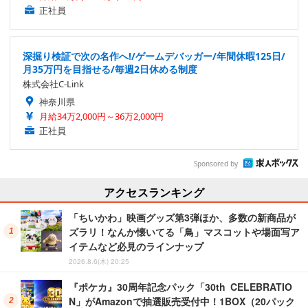
正社員
深掘り検証で次の名作へ!/ゲームデバッガー/年間休暇125日/
月35万円を目指せる/毎週2日休める制度
株式会社C-Link
神奈川県
月給34万2,000円～36万2,000円
正社員
Sponsored by
アクセスランキング
「ちいかわ」映画グッズ第3弾ほか、多数の新商品が
ズラリ！なんか懐いてる「鳥」マスコットや場面写ア
イテムなど必見のラインナップ
2026.8.6(木) 20:25
『ポケカ』30周年記念パック「30th CELEBRATIO
N」がAmazonで抽選販売受付中！1BOX（20パック