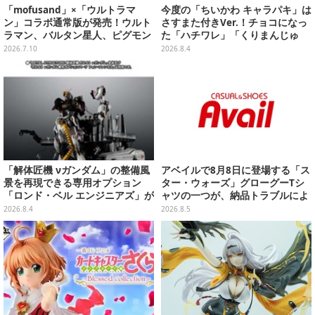
「mofusand」×「ウルトラマ
今度の「ちいかわ キャラパキ」は
ン」コラボ通常版が発売！ウルト
さすまた付きVer.！チョコになっ
ラマン、バルタン星人、ピグモン
た「ハチワレ」「くりまんじゅ
のコスチュームを着た“にゃん
う」たちも可愛い全8種
2026.7.10
2026.8.4
こ”に胸キュン
「解体匠機 νガンダム」の整備風
アベイルで8月8日に登場する「ス
景を再現できる専用オプション
ター・ウォーズ」グローグーTシ
「ロンド・ベル エンジニアズ」が
ャツの一つが、納品トラブルによ
抽選販売！応募期間は8月16日23
り販売日変更へ
2026.8.4
2026.8.5
時まで