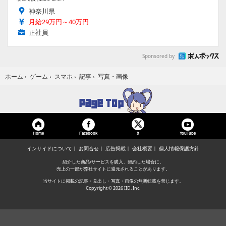
神奈川県
月給29万円～40万円
正社員
Sponsored by
写真・画像
ホーム
›
ゲーム
›
スマホ
›
記事
›
Home
Facebook
YouTube
X
インサイドについて
お問合せ
広告掲載
会社概要
個人情報保護方針
紹介した商品/サービスを購入、契約した場合に、
売上の一部が弊社サイトに還元されることがあります。
当サイトに掲載の記事・見出し・写真・画像の無断転載を禁じます。
Copyright © 2026 IID, Inc.