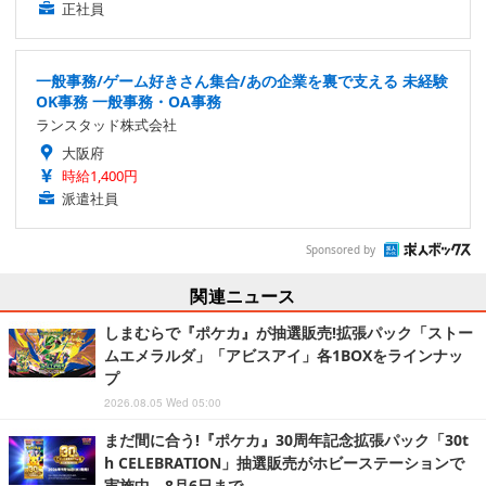
正社員
一般事務/ゲーム好きさん集合/あの企業を裏で支える 未経験
OK事務 一般事務・OA事務
ランスタッド株式会社
大阪府
時給1,400円
派遣社員
Sponsored by
関連ニュース
しまむらで『ポケカ』が抽選販売!拡張パック「ストー
ムエメラルダ」「アビスアイ」各1BOXをラインナッ
プ
2026.08.05 Wed 05:00
まだ間に合う!『ポケカ』30周年記念拡張パック「30t
h CELEBRATION」抽選販売がホビーステーションで
実施中、8月6日まで