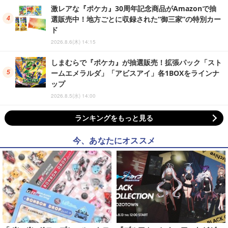
激レアな『ポケカ』30周年記念商品がAmazonで抽
選販売中！地方ごとに収録された“御三家”の特別カー
ド
2026.8.6(木) 14:15
しまむらで『ポケカ』が抽選販売！拡張パック「スト
ームエメラルダ」「アビスアイ」各1BOXをラインナ
ップ
2026.8.5(水) 14:00
ランキングをもっと見る
今、あなたにオススメ