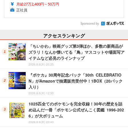
月給27万2,400円～50万円
正社員
Sponsored by
アクセスランキング
「ちいかわ」映画グッズ第3弾ほか、多数の新商品が
ズラリ！なんか懐いてる「鳥」マスコットや場面写ア
イテムなど必見のラインナップ
2026.8.6(木) 20:25
『ポケカ』30周年記念パック「30th CELEBRATIO
N」がAmazonで抽選販売受付中！1BOX（20パック
入り）
2026.8.6(木) 12:30
1025匹全てのポケモンを完全収録！30年の歴史を詰
め込んだ一冊「ポケモン公式ぜんこく図鑑 1996-202
6」が大ボリューム
2026.8.6(木) 20:40