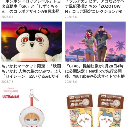
「ボンボンドロップシール」トヨ
『ブルアカ』ヒナ、アコなどゲヘ
タ自動車「GR」と「しずくちゃ
ナ風紀委員たちの「ZOZOTOW
ん」のコラボデザインが9月末登
N」コラボ限定コレクションが8
場！くま吉らも描かれた全4柄
月13日より販売開始
2026.8.1
2026.8.6
ちいかわマーケット限定！「映画
『GTA6』長編映像が8月28日4時
ちいかわ 人魚の島のひみつ」より
に公開決定！Netflixで先行公開
「セイレーン」ぬいぐるみLサイ
後、YouTubeや公式サイトでも解
ズが7月24日より予約開始
禁
2026.7.8
2026.8.6