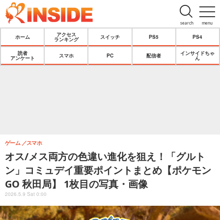
search
menu
アクセス
ホーム
スイッチ
PS5
PS4
ランキング
読者
インサイドちゃ
スマホ
PC
配信者
アンケート
ん
ゲーム
スマホ
オス/メス両方の色違い進化を狙え！「グルト
ン」コミュデイ重要ポイントまとめ【ポケモン
GO 秋田局】 1枚目の写真・画像
2026.5.9 Sat 0:00