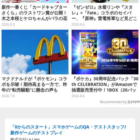
新作一番くじ「カードキャプター
『ゼンゼロ』水着リンや『スタ
さくら」のラストワン賞が公開！
レ』×「Fate」コラボのセイバ
木之本桜とケロちゃんがバラの花
ー、『原神』雷電将軍など見どこ
びらに包まれている姿で立体化
ろ満載！「ワンフェス」に出展の
2026.8.3
2026.8.6
「HoYoverse」関連フィギュアを
ご紹介【WF2026】
マクドナルドが『ポケモン』コラ
『ポケカ』30周年記念パック「30
ボを示唆！期待高まる一方で、昨
th CELEBRATION」がAmazonで
年の“転売騒動”に懸念の声も
抽選販売受付中！1BOX（20パッ
ク入り）
2026.7.8
2026.8.6
Recommended by
「0からのスタート」スマホゲームのQA・テストスタッフ/
新作ゲームのテストプレイ
株式会社Le Lien