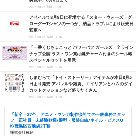
2026.08.06 Thu 03:00
アベイルで8月8日に登場する「スター・ウォーズ」グ
ローグーTシャツの一つが、納品トラブルにより販売日
変更へ
2026.08.05 Wed 01:45
「一番くじちょこっと パワーパフ ガールズ」全ライン
ナップ公開!ラストワン賞は鍵チャーム付きのシール帳
スペシャルセットを用意
2026.08.05 Wed 09:45
しまむらで「トイ・ストーリー」アイテムが本日8月5
日より発売!アパレルや雑貨、エイリアンとハムのダイ
カットクッションなど盛りだくさん
2026.08.05 Wed 01:10
「新卒・27卒」アニメ・マンガ制作会社での一般事務スタッ
フ「正社員」未経験歓迎/髪型・服装自由/ネイル・ピアスO
K/豊島区西池袋2丁目
株式会社ELM