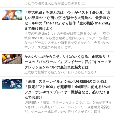
ふたつの沼の住人たちが語る奥深さとは。
『空の軌跡』を遊ぶのは「今」がベスト！暑い夏、涼
しい部屋の中で“青い空”が似合う大冒険へ―最安値で
セール中の『the 1st』から新作『空の軌跡 the 2nd』
まで駆け抜けよう
『空の軌跡 the 2nd』の発売が目前に迫る今こそ、『空の
軌跡 the 1st』から遊び始める絶好のタイミング！ 快適に
なったゲームシステムや新要素を交えながら、今遊びたい
本シリーズの魅力を紹介します。
かわいい…だからこそ、いじめたくなる。正式版リリ
ースの『パルワールド』プレイヤーに訊く“キュートア
グレッション×パル”の底知れぬ魅力とは
正式版で登場する新たなパルもいじめたくなる！
『崩壊：スターレイル』爻光とUGREENのコラボは
「限定ギフトBOX」が超豪華！全6商品に使える5％オ
フクーポンやコスプレイヤー撮影会など、盛りだくさ
んでお届け
UGREEN×『崩壊：スターレイル』コラボは、爻光がデザイ
ンされていて美しい！モバイルバッテリーや急速充電器な
ど、ゲームと一緒に使いたいデバイスがてんこ盛り