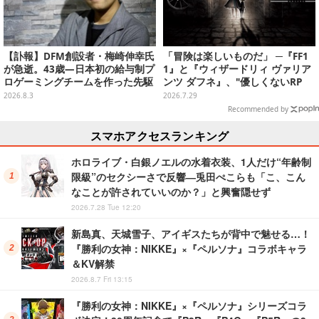
【訃報】DFM創設者・梅崎伸幸氏
「冒険は楽しいものだ」 ─『FF1
が急逝。43歳―日本初の給与制プ
1』と『ウィザードリィ ヴァリア
ロゲーミングチームを作った先駆
ンツ ダフネ』、"優しくないRP
者
G"の沼にどっぷり沈んだ4人の話
2026.8.3
2026.7.29
Recommended by
スマホアクセスランキング
ホロライブ・白銀ノエルの水着衣装、1人だけ“年齢制
限級”のセクシーさで反響―兎田ぺこらも「こ、こん
なことが許されていいのか？」と興奮隠せず
2026.7.28 Tue 12:20
新島真、天城雪子、アイギスたちが背中で魅せる…！
『勝利の女神：NIKKE』×『ペルソナ』コラボキャラ
＆KV解禁
2026.8.7 Fri 13:15
『勝利の女神：NIKKE』×『ペルソナ』シリーズコラ