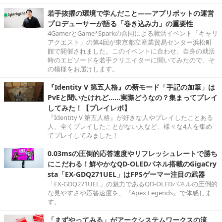
若手抜擢の環境で学んだこと――アプリボットの運営
プロデューサーが語る「巻き込み力」の重要性
4GamerとGame*Sparkの合同による就活イベント「キャリ
アクエスト」の第4回が東京都立産業貿易センター浜松町
館で開催されました。このイベントに合わせ、自身の就活
時のエピソードを若手クリエイターに聞いてみたので、そ
の模様をお届けします。
『Identity V 第五人格』の新モード「手記の加筆」は
PvEと聞いたけれど……実際どうなの？集まってプレイ
してみた！【プレイレポ】
『Identity V 第五人格』が好きな人やプレイしたことある
人、全くプレイしたことがない人など、様々な4人を集め
てプレイしてみました！
0.03msの圧倒的応答速度やリフレッシュレートで勝ち
にこだわる！鮮やかなQD-OLEDパネル搭載のGigaCry
sta「EX-GDQ271UEL」はFPSゲーマー注目の武器
「EX-GDQ271UEL」の魅力であるQD-OLEDパネルの圧倒的
な見やすさや応答速度を、『Apex Legends』で体感しま
す。
「まずやってみる」がアークシステムワークスの流