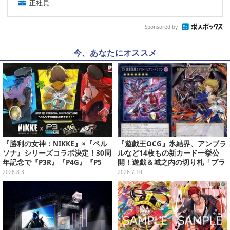
正社員
Sponsored by
今、あなたにオススメ
『勝利の女神：NIKKE』×『ペル
『遊戯王OCG』氷結界、アンブラ
ソナ』シリーズコラボ決定！30周
ルなど14枚もの新カード一挙公
年記念で『P3R』『P4G』『P5
開！遊戯＆城之内の切り札「ブラ
R』の3作品参戦
ック・デーモンズ・ドラゴン」も
2026.8.3
2026.7.10
新たな装いで登場