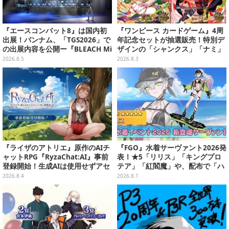
『エースコンバット8』は国内初
『ワンピース カードゲーム』4周
出展！バンナム、「TGS2026」で
年記念セットが抽選販売！特別デ
の出展内容を公開ー『BLEACH Mi
ザインの「シャンクス」「ナミ」
rrors High』や『ONE PIECE 海
など9枚のプロモカードを収録
2026.8.5
2026.8.3
のごちそうレストラン』も遊べる
『ライザのアトリエ』原作のAIチ
『FGO』水着サーヴァント2026発
ャットRPG『RyzaChat:AI』事前
表！★5「リリス」「キングプロ
登録開始！生成AIは使用せずアセ
テア」「紅閻魔」や、配布で「ハ
ットはトリダモノ氏監修で人力作
ベトロット」も―今年は全7騎で
2026.8.4
2026.8.1
成、音声もアプリ専用収録素材を
お届け
活用