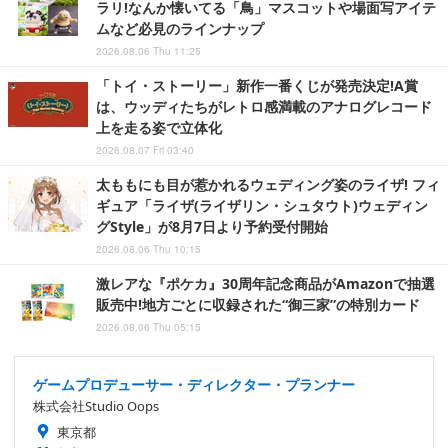
ラリ!なんか懐いてる「鳥」マスコットや場面写アイテ
ムなど必見のラインナップ
2026.08.06 Thu 11:25
「トイ・ストーリー」新作一番くじが発売決定!A賞
は、ウッディたちがレトロ感満載のアナログレコード
上を走る姿で立体化
2026.08.07 Fri 03:40
太ももにも目が惹かれるウェディング姿のライザ! フィ
ギュア「ライザ(ライザリン・シュタウト)ウェディン
グStyle」が8月7日より予約受付開始
2026.08.06 Thu 10:15
激レアな『ポケカ』30周年記念商品がAmazonで抽選
販売中!地方ごとに収録された“御三家”の特別カード
2026.08.06 Thu 05:15
ゲームプロデューサー・ディレクター・プランナー
株式会社Studio Oops
東京都