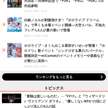
ボ決定！30周年記念で『P3R』『P4G』『P5R』の3
作品参戦
2026.8.3 Mon 14:45
白銀ノエルが刺激強すぎ！『ホロライブ ドリーム
ス』で早くも水着イベント開催―大空スバル、不知火
フレアら5人が夏の装いで登場
2026.7.27 Mon 20:05
ホロライブ・さくらみこ＆星街すいせいが登場！『ホ
ロドリ』新イベント「シンクロする夏のスパークル」
開催決定ーmiCometのイベントメモリーや楽曲など
が新たに追加へ
2026.8.6 Thu 18:45
ランキングをもっと見る
トピックス
「冒険は楽しいものだ」 ─『FF11』と『ウィザードリ
ィ ヴァリアンツ ダフネ』、"優しくないRPG"の沼にど
っぷり沈んだ4人の話