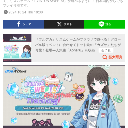
て、リズムゲーム『LIVIN' ON SWEETS!』が遊べるように！ 日本国内からでも
プレイ可能です。
2024.10.24 Thu 19:30
シェア
ポスト
送る
『ブルアカ』リズムゲームがブラウザで遊べる！グロー
バル版イベントに合わせてドット絵の「カズサ」たちが
可愛く登場―人気曲「Aoharu」も収録
全 7 枚
拡大写真