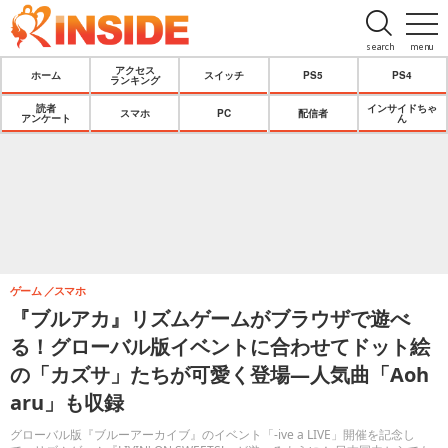
search
menu
アクセス
ホーム
スイッチ
PS5
PS4
ランキング
読者
インサイドちゃ
スマホ
PC
配信者
アンケート
ん
ゲーム
スマホ
『ブルアカ』リズムゲームがブラウザで遊べ
る！グローバル版イベントに合わせてドット絵
の「カズサ」たちが可愛く登場―人気曲「Aoh
aru」も収録
グローバル版『ブルーアーカイブ』のイベント「-ive a LIVE」開催を記念し