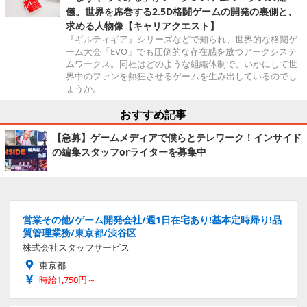
儀。世界を席巻する2.5D格闘ゲームの開発の裏側と、
求める人物像【キャリアクエスト】
『ギルティギア』シリーズなどで知られ、世界的な格闘ゲ
ーム大会「EVO」でも圧倒的な存在感を放つアークシステ
ムワークス。同社はどのような組織体制で、いかにして世
界中のファンを熱狂させるゲームを生み出しているのでし
ょうか。
おすすめ記事
【急募】ゲームメディアで僕らとテレワーク！インサイド
の編集スタッフorライターを募集中
営業その他/ゲーム開発会社/週1日在宅あり!基本定時帰り!品
質管理業務/東京都/渋谷区
株式会社スタッフサービス
東京都
時給1,750円～