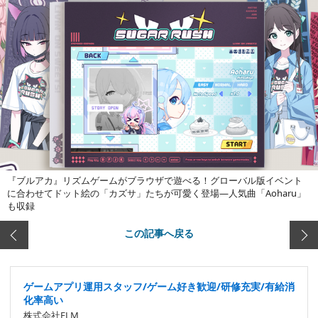
『ブルアカ』リズムゲームがブラウザで遊べる！グローバル版イベント
に合わせてドット絵の「カズサ」たちが可愛く登場―人気曲「Aoharu」
も収録
この記事へ戻る
ゲームアプリ運用スタッフ/ゲーム好き歓迎/研修充実/有給消
化率高い
株式会社ELM