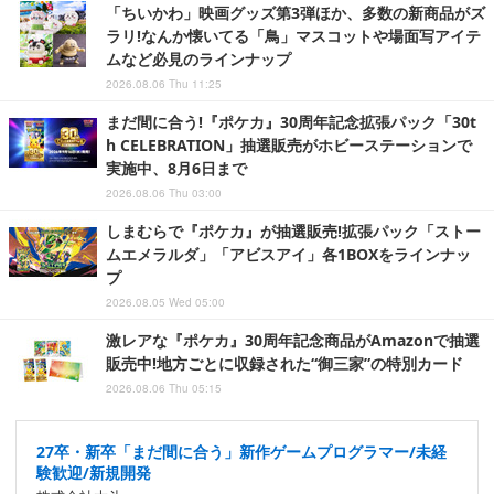
「ちいかわ」映画グッズ第3弾ほか、多数の新商品がズ
ラリ!なんか懐いてる「鳥」マスコットや場面写アイテ
ムなど必見のラインナップ
2026.08.06 Thu 11:25
まだ間に合う!『ポケカ』30周年記念拡張パック「30t
h CELEBRATION」抽選販売がホビーステーションで
実施中、8月6日まで
2026.08.06 Thu 03:00
しまむらで『ポケカ』が抽選販売!拡張パック「ストー
ムエメラルダ」「アビスアイ」各1BOXをラインナッ
プ
2026.08.05 Wed 05:00
激レアな『ポケカ』30周年記念商品がAmazonで抽選
販売中!地方ごとに収録された“御三家”の特別カード
2026.08.06 Thu 05:15
27卒・新卒「まだ間に合う」新作ゲームプログラマー/未経
験歓迎/新規開発