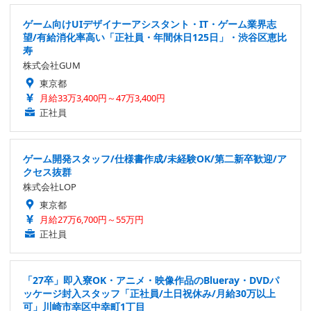
ゲーム向けUIデザイナーアシスタント・IT・ゲーム業界志
望/有給消化率高い「正社員・年間休日125日」・渋谷区恵比
寿
株式会社GUM
東京都
月給33万3,400円～47万3,400円
正社員
ゲーム開発スタッフ/仕様書作成/未経験OK/第二新卒歓迎/ア
クセス抜群
株式会社LOP
東京都
月給27万6,700円～55万円
正社員
「27卒」即入寮OK・アニメ・映像作品のBlueray・DVDパ
ッケージ封入スタッフ「正社員/土日祝休み/月給30万以上
可」川崎市幸区中幸町1丁目