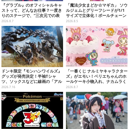
『グラブル』のオフィシャルキャ
「魔法少女まどか☆マギカ」 ソウ
ストって、どんなお仕事？一度き
ルジェムとグリーフシードが1/1
りのステージで、“三次元での表
サイズで立体化！ボールチェーン
現”に全力を懸けるキャスト陣の
を外せばフィギュアとして飾れる
2026.8.7
2026.8.5
舞台裏【インタビュー】
ガシャポン全6種
ドンキ限定『モンハンワイルズ』
「一番くじ ナルミヤキャラクター
グッズが発売決定！半袖Tシャ
ズ」がエモい！ベリエちゃんのホ
ツ、ソックスなどに線画の「アル
ールケーキ小物入れ、ナカムラく
シュベルド」「リオレウス」ら11
んのマスコットなどがズラリ
2026.7.16
2026.8.7
体をデザイン