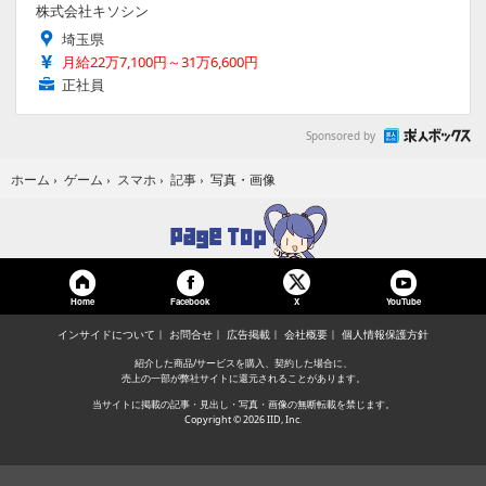
株式会社キソシン
埼玉県
月給22万7,100円～31万6,600円
正社員
Sponsored by
写真・画像
ホーム
›
ゲーム
›
スマホ
›
記事
›
Home
Facebook
YouTube
X
インサイドについて
お問合せ
広告掲載
会社概要
個人情報保護方針
紹介した商品/サービスを購入、契約した場合に、
売上の一部が弊社サイトに還元されることがあります。
当サイトに掲載の記事・見出し・写真・画像の無断転載を禁じます。
Copyright © 2026 IID, Inc.