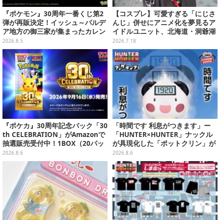
『ポケモン』30周年一番くじ第2
【コスプレ】可愛すぎる「にじさ
弾が再販決定！イッシュ～パルデ
んじ」併せにアニメ化を夢見るア
ア地方の御三家が集まったカレン
イドルユニット、北海道・洞爺湖
ダー、ぬいぐるみなど記念グッズ
に花開く可憐なレイヤー10選【写
2026.8.5
2026.7.18
盛りだくさん
真46枚】
『ポケカ』30周年記念パック「30
「時間です 利息がつきます」ー
th CELEBRATION」がAmazonで
「HUNTER×HUNTER」ナックル
抽選販売受付中！1BOX（20パッ
が具現化した「ポットクリン」が
ク入り）
貯金箱としてプライズ展開
2026.8.6
2026.8.6