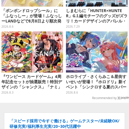
「ボンボンドロップシール」に
しまむらに「HUNTER×HUNTE
「ふなっしー」が登場！ふなっし
R」G.I.編モチーフのグッズがズラ
ーLANDなどで8月8日より順次発
リ！カードデザインのアパレル・
売
雑貨、ゴレイヌの「オレが3人分
2026.8.6
2026.7.29
になる…」も
『ワンピース カードゲーム』4周
ホロライブ・さくらみこ＆星街す
年記念セットが抽選販売！特別デ
いせいが登場！『ホロドリ』新イ
ザインの「シャンクス」「ナミ」
ベント「シンクロする夏のスパー
など9枚のプロモカードを収録
クル」開催決定ーmiCometのイ
2026.8.3
2026.8.6
ベントメモリーや楽曲などが新た
Recommended by
に追加へ
「スピード採用で今すぐ働ける」ゲームテスター/未経験OK/
研修充実/福利厚生充実/20~30代活躍中