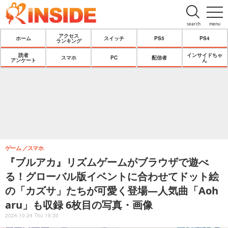
search
menu
アクセス
ホーム
スイッチ
PS5
PS4
ランキング
読者
インサイドちゃ
スマホ
PC
配信者
アンケート
ん
ゲーム
スマホ
『ブルアカ』リズムゲームがブラウザで遊べ
る！グローバル版イベントに合わせてドット絵
の「カズサ」たちが可愛く登場―人気曲「Aoh
aru」も収録 6枚目の写真・画像
2024.10.24 Thu 19:30