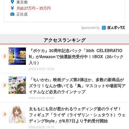
東京都
月給27万円～35万円
正社員
Sponsored by
アクセスランキング
『ポケカ』30周年記念パック「30th CELEBRATIO
N」がAmazonで抽選販売受付中！1BOX（20パック
入り）
2026.8.6(木) 12:30
「ちいかわ」映画グッズ第3弾ほか、多数の新商品が
ズラリ！なんか懐いてる「鳥」マスコットや場面写ア
イテムなど必見のラインナップ
2026.8.6(木) 20:25
太ももにも目が惹かれるウェディング姿のライザ！
フィギュア「ライザ（ライザリン・シュタウト）ウェ
ディングStyle」が8月7日より予約受付開始
2026.8.6(木) 19:15