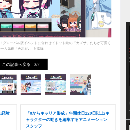
！グローバル版イベントに合わせてドット絵の「カズサ」たちが可愛く
―人気曲「Aoharu」も収録
この記事へ戻る
2/7
未経験
「0からキャリア形成」年間休日120日以上/キ
ャラクターの動きを編集するアニメーション
スタッフ