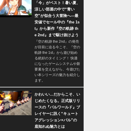
「今」がベスト！暑い夏、
涼しい部屋の中で“青い
空”が似合う大冒険へ―最
安値でセール中の『the 1s
t』から新作『空の軌跡 th
e 2nd』まで駆け抜けよう
『空の軌跡 the 2nd』の発売
が目前に迫る今こそ、『空の
軌跡 the 1st』から遊び始め
る絶好のタイミング！ 快適
になったゲームシステムや新
要素を交えながら、今遊びた
い本シリーズの魅力を紹介し
ます。
かわいい…だからこそ、い
じめたくなる。正式版リリ
ースの『パルワールド』プ
レイヤーに訊く“キュート
アグレッション×パル”の
底知れぬ魅力とは