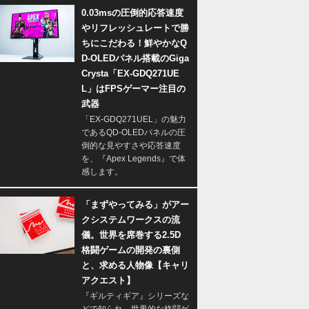
0.03msの圧倒的応答速度
やリフレッシュレートで勝
ちにこだわる！鮮やかなQ
D-OLEDパネル搭載のGiga
Crysta「EX-GDQ271UE
L」はFPSゲーマー注目の
武器
「EX-GDQ271UEL」の魅力
であるQD-OLEDパネルの圧
倒的な見やすさや応答速度
を、『Apex Legends』で体
感します。
「まずやってみる」がアー
クシステムワークスの流
儀。世界を席巻する2.5D
格闘ゲームの開発の裏側
と、求める人物像【キャリ
アクエスト】
『ギルティギア』シリーズな