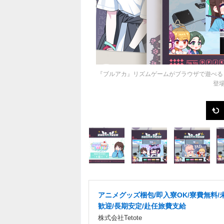
『ブルアカ』リズムゲームがブラウザで遊べる
登場
アニメグッズ梱包/即入寮OK/寮費無料/
歓迎/長期安定/赴任旅費支給
株式会社Tetote