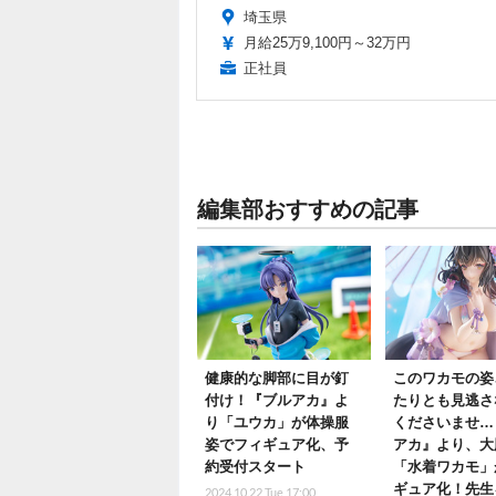
埼玉県
月給25万9,100円～32万円
正社員
編集部おすすめの記事
健康的な脚部に目が釘
このワカモの姿
付け！『ブルアカ』よ
たりとも見逃さ
り「ユウカ」が体操服
くださいませ…
姿でフィギュア化、予
アカ』より、大
約受付スタート
「水着ワカモ」
ギュア化！先生
2024.10.22 Tue 17:00