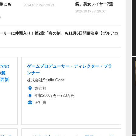
線にも
袋」美女レイヤー7選
2024.10.20 Sun 20:21
2024.10.19 Sat 20:00
0
ーリーに仲間入り！第2章「炎の剣」も11月6日開幕決定【ブルアカ
社での
ゲームプロデューサー・ディレクター・プラ
/髪
ンナー
区西新
株式会社Studio Oops
東京都
年収280万円～720万円
正社員