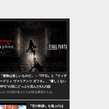
「冒険は楽しいものだ」 ─『FF11』と『ウィザ
ードリィ ヴァリアンツ ダフネ』、"優しくない
RPG"の沼にどっぷり沈んだ4人の話
ふたつの沼の住人たちが語る奥深さとは。
『空の軌跡』を遊ぶのは