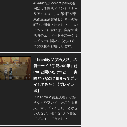
4GamerとGame*Sparkの合
同による就活イベント「キャ
リアクエスト」の第4回が東
京都立産業貿易センター浜松
町館で開催されました。この
イベントに合わせ、自身の就
活時のエピソードを若手クリ
エイターに聞いてみたので、
その模様をお届けします。
『Identity V 第五人格』の
新モード「手記の加筆」は
PvEと聞いたけれど……実
際どうなの？集まってプレ
イしてみた！【プレイレ
ポ】
『Identity V 第五人格』が好
きな人やプレイしたことある
人、全くプレイしたことがな
い人など、様々な4人を集め
てプレイしてみました！