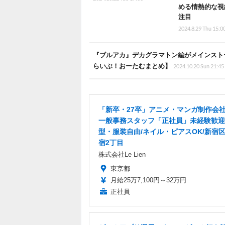
める情熱的な視
注目
2024.8.29 Thu 15:0
『ブルアカ』デカグラマトン編がメインスト
らいぶ！おーたむまとめ】
2024.10.20 Sun 21:45
「新卒・27卒」アニメ・マンガ制作会
一般事務スタッフ「正社員」未経験歓迎
型・服装自由/ネイル・ピアスOK/新宿
宿2丁目
株式会社Le Lien
東京都
月給25万7,100円～32万円
正社員