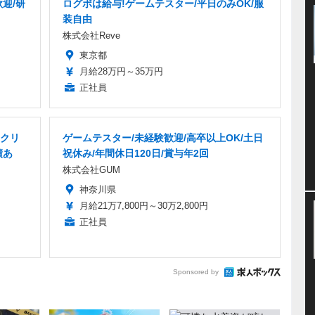
迎/研
ログボは給与!ゲームテスター/平日のみOK/服
装自由
株式会社Reve
東京都
月給28万円～35万円
正社員
・クリ
ゲームテスター/未経験歓迎/高卒以上OK/土日
績あ
祝休み/年間休日120日/賞与年2回
株式会社GUM
神奈川県
月給21万7,800円～30万2,800円
正社員
Sponsored by