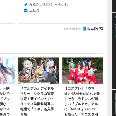
月給27万3,200円～45万円
正社員
Sponsored by
、一瞬
『ブルアカ』アイドル
【コスプレ】『ウマ
ないで
マリー、サクラコ実装
娘』4人併せがめちゃ楽
『ブル
決定！新イベントでト
しそう！赤ドレスが麗
胆な
リニティ学園祭開幕―
しい『ブルアカ』アル
がフィ
報酬で「ミネ」も入手
に『NIKKE』バイパー
を見つ
可能
も揃った「アコスタ池