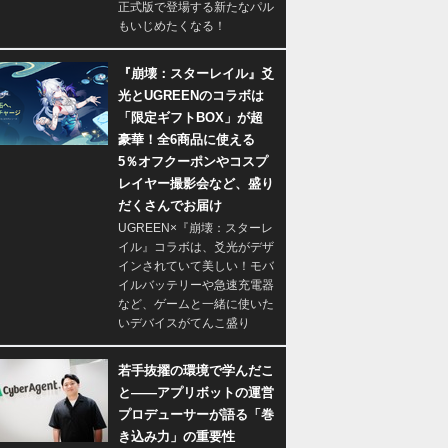
正式版で登場する新たなパル
もいじめたくなる！
『崩壊：スターレイル』爻
光とUGREENのコラボは
「限定ギフトBOX」が超
豪華！全6商品に使える
5％オフクーポンやコスプ
レイヤー撮影会など、盛り
だくさんでお届け
UGREEN×『崩壊：スターレ
イル』コラボは、爻光がデザ
インされていて美しい！モバ
イルバッテリーや急速充電器
など、ゲームと一緒に使いた
いデバイスがてんこ盛り
若手抜擢の環境で学んだこ
と――アプリボットの運営
プロデューサーが語る「巻
き込み力」の重要性