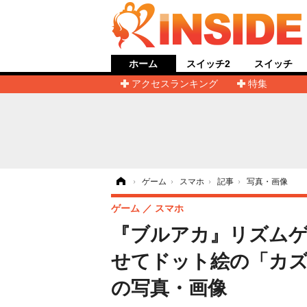
ホーム
スイッチ2
スイッチ
アクセスランキング
特集
ホーム
›
ゲーム
›
スマホ
›
記事
›
写真・画像
ゲーム
スマホ
『ブルアカ』リズム
せてドット絵の「カズサ
の写真・画像