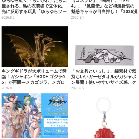
ゆらゆら動く「ちいかわ」たちに
【コスプレ】『鳴潮』、『FF1
癒される…島の衣装姿で立体化、
4』、『風燕伝』など和漢折衷の
光に反応する玩具「ゆらゆらソー
魅惑キャラが目白押し！「2026漫
ラー」全8種が全国アミューズメ
画博覧会」美麗レイヤー13選【写
2026.8.5
2026.8.1
ント施設にて展開
真39枚】
キングギドラが大ボリュームで降
「お文具といっしょ」綿素材で気
臨！ガシャポン「HGD+ ゴジラ0
持ちいいガーゼタオルがガシャポ
5」が再販―メカゴジラ、メガロ
ン展開！使いやすいサイズ感、ク
なども揃った全4種
ールな和柄や可愛らしいお寿司な
2026.8.3
2026.8.5
ど全4種