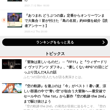
2021.7.12 Mon 18:00
『あつまれ どうぶつの森』定番からオンリーワンま
で大集合！皆が付けた「島の名前」約60個を紹介【読
者アンケート】
2020.4.2 Thu 20:00
ランキングをもっと見る
トピックス
「冒険は楽しいものだ」 ─『FF11』と『ウィザードリ
ィ ヴァリアンツ ダフネ』、"優しくないRPG"の沼にど
っぷり沈んだ4人の話
ふたつの沼の住人たちが語る奥深さとは。
『空の軌跡』を遊ぶのは「今」がベスト！暑い夏、涼
しい部屋の中で“青い空”が似合う大冒険へ―最安値で
セール中の『the 1st』から新作『空の軌跡 the 2nd』
まで駆け抜けよう
『空の軌跡 the 2nd』の発売が目前に迫る今こそ、『空の