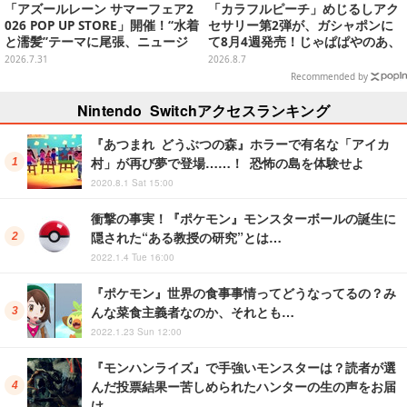
「アズールレーン サマーフェア2
「カラフルピーチ」めじるしアク
026 POP UP STORE」開催！“水着
セサリー第2弾が、ガシャポンに
と濡髪”テーマに尾張、ニュージ
て8月4週発売！じゃぱぱやのあ、
ャージーなど新規描き下ろしイラ
シヴァたちメンバー11名分ライン
2026.7.31
2026.8.7
ストグッズ販売
ナップ
Recommended by
Nintendo Switchアクセスランキング
『あつまれ どうぶつの森』ホラーで有名な「アイカ
村」が再び夢で登場……！ 恐怖の島を体験せよ
2020.8.1 Sat 15:00
衝撃の事実！『ポケモン』モンスターボールの誕生に
隠された“ある教授の研究”とは…
2022.1.4 Tue 16:00
『ポケモン』世界の食事事情ってどうなってるの？み
んな菜食主義者なのか、それとも…
2022.1.23 Sun 12:00
『モンハンライズ』で手強いモンスターは？読者が選
んだ投票結果ー苦しめられたハンターの生の声をお届
け