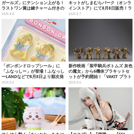
ガールズ」にテンション上がる！
キットがしまむらパーク（オンラ
ラストワン賞は鍵チャーム付きの
インストア）にて8月8日販売！ラ
シール帳スペシャルセット
インナップ全3種、初心者向きの
2026.8.8
2026.8.7
編み方で作れちゃう
「ボンボンドロップシール」に
新作映画「装甲騎兵ボトムズ 灰色
「ふなっしー」が登場！ふなっし
の魔女」から6機体プラキットセ
ーLANDなどで8月8日より順次発
ットが予約開始！「VAKIT プラト
売
ーン」第1弾、各部関節可動仕様
2026.8.6
2026.8.6