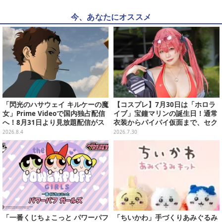
今、あなたにオススメ
「閃光のハサウェイ キルケーの魔
【コスプレ】7月30日は「ホロラ
女」Prime Videoで国内独占配信
イブ」宝鐘マリンの誕生日！通常
へ！8月31日より見放題配信がス
衣装からパイパイ仮面まで、セク
タート
シーで可愛い美女レイヤーまとめ
2026.8.4
2026.7.30
【写真42枚】
「一番くじちょこっと パワーパフ
「ちいかわ」手づくりあみぐるみ