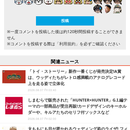
※一度コメントを投稿した後は約120秒間投稿することができま
せん
※コメントを投稿する際は
「利用規約」
を必ずご確認ください
関連ニュース
「トイ・ストーリー」新作一番くじが発売決定!A賞
は、ウッディたちがレトロ感満載のアナログレコード
上を走る姿で立体化
2026.08.07 Fri 03:40
しまむらで販売された「HUNTER×HUNTER」G.I.編テ
ーマの一部商品が受注再販!カードデザインのキーホル
ダーや、キルアたちのセリフ付ソックスなど
2026.08.07 Fri 02:00
太ももにも目が惹かれるウェディング姿のライザ! フィ