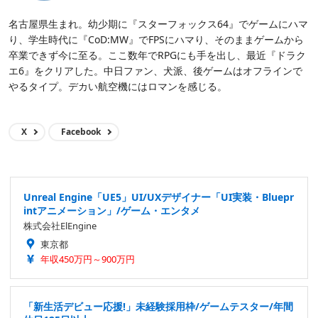
名古屋県生まれ。幼少期に『スターフォックス64』でゲームにハマ
り、学生時代に『CoD:MW』でFPSにハマり、そのままゲームから
卒業できず今に至る。ここ数年でRPGにも手を出し、最近『ドラク
エ6』をクリアした。中日ファン、犬派、後ゲームはオフラインで
やるタイプ。デカい航空機にはロマンを感じる。
X
Facebook
Unreal Engine「UE5」UI/UXデザイナー「UI実装・Bluepr
intアニメーション」/ゲーム・エンタメ
株式会社ElEngine
東京都
年収450万円～900万円
「新生活デビュー応援!」未経験採用枠/ゲームテスター/年間