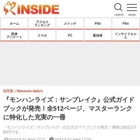
search
menu
アクセス
ホーム
スイッチ
PS5
PS4
ランキング
読者
インサイドちゃ
スマホ
PC
配信者
アンケート
ん
任天堂
Nintendo Switch
『モンハンライズ：サンブレイク』公式ガイド
ブックが発売！全512ページ、マスターランク
に特化した充実の一冊
『モンハンライズ：サンブレイク』の公式ガイドブックが発売！価格は税込3,0
80円です。
2022.8.31 Wed 17:21
2022.8.31 Wed 17:00