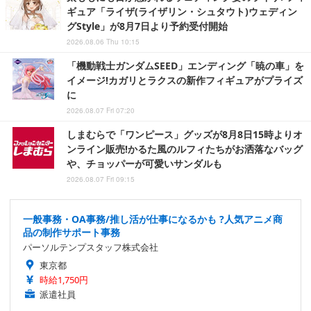
ギュア「ライザ(ライザリン・シュタウト)ウェディン
グStyle」が8月7日より予約受付開始
2026.08.06 Thu 10:15
「機動戦士ガンダムSEED」エンディング「暁の車」を
イメージ!カガリとラクスの新作フィギュアがプライズ
に
2026.08.07 Fri 07:20
しまむらで「ワンピース」グッズが8月8日15時よりオ
ンライン販売!かるた風のルフィたちがお洒落なバッグ
や、チョッパーが可愛いサンダルも
2026.08.07 Fri 09:15
一般事務・OA事務/推し活が仕事になるかも ?人気アニメ商
品の制作サポート事務
パーソルテンプスタッフ株式会社
東京都
時給1,750円
派遣社員