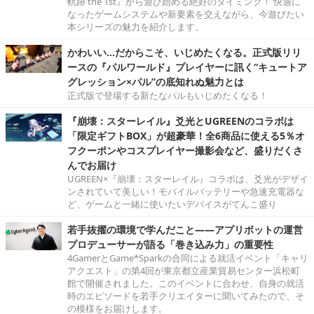
軌跡 the 1st』から遊び始める絶好のタイミング！ 快適に
なったゲームシステムや新要素を交えながら、今遊びたい
本シリーズの魅力を紹介します。
かわいい…だからこそ、いじめたくなる。正式版リリ
ースの『パルワールド』プレイヤーに訊く“キュートア
グレッション×パル”の底知れぬ魅力とは
正式版で登場する新たなパルもいじめたくなる！
『崩壊：スターレイル』爻光とUGREENのコラボは
「限定ギフトBOX」が超豪華！全6商品に使える5％オ
フクーポンやコスプレイヤー撮影会など、盛りだくさ
んでお届け
UGREEN×『崩壊：スターレイル』コラボは、爻光がデザイ
ンされていて美しい！モバイルバッテリーや急速充電器な
ど、ゲームと一緒に使いたいデバイスがてんこ盛り
若手抜擢の環境で学んだこと――アプリボットの運営
プロデューサーが語る「巻き込み力」の重要性
4GamerとGame*Sparkの合同による就活イベント「キャリ
アクエスト」の第4回が東京都立産業貿易センター浜松町
館で開催されました。このイベントに合わせ、自身の就活
時のエピソードを若手クリエイターに聞いてみたので、そ
の模様をお届けします。