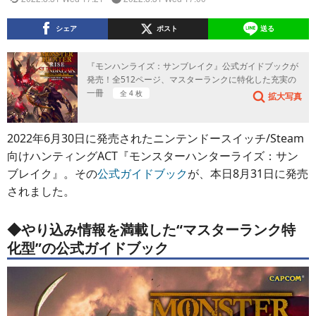
シェア
ポスト
送る
『モンハンライズ：サンブレイク』公式ガイドブックが
発売！全512ページ、マスターランクに特化した充実の
一冊
全 4 枚
拡大写真
2022年6月30日に発売されたニンテンドースイッチ/Steam
向けハンティングACT『モンスターハンターライズ：サン
ブレイク』。その
公式ガイドブック
が、本日8月31日に発売
されました。
◆やり込み情報を満載した“マスターランク特
化型”の公式ガイドブック