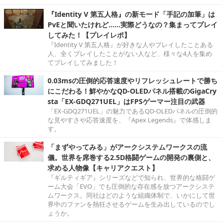
『Identity V 第五人格』の新モード「手記の加筆」は
PvEと聞いたけれど……実際どうなの？集まってプレイ
してみた！【プレイレポ】
『Identity V 第五人格』が好きな人やプレイしたことある
人、全くプレイしたことがない人など、様々な4人を集め
てプレイしてみました！
0.03msの圧倒的応答速度やリフレッシュレートで勝ち
にこだわる！鮮やかなQD-OLEDパネル搭載のGigaCry
sta「EX-GDQ271UEL」はFPSゲーマー注目の武器
「EX-GDQ271UEL」の魅力であるQD-OLEDパネルの圧倒的
な見やすさや応答速度を、『Apex Legends』で体感しま
す。
「まずやってみる」がアークシステムワークスの流
儀。世界を席巻する2.5D格闘ゲームの開発の裏側と、
求める人物像【キャリアクエスト】
『ギルティギア』シリーズなどで知られ、世界的な格闘ゲ
ーム大会「EVO」でも圧倒的な存在感を放つアークシステ
ムワークス。同社はどのような組織体制で、いかにして世
界中のファンを熱狂させるゲームを生み出しているのでし
ょうか。