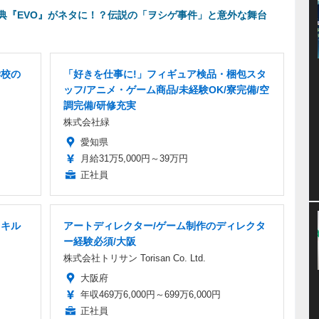
典『EVO』がネタに！？伝説の「ヲシゲ事件」と意外な舞台
学校の
「好きを仕事に!」フィギュア検品・梱包スタ
ッフ/アニメ・ゲーム商品/未経験OK/寮完備/空
調完備/研修充実
株式会社緑
愛知県
月給31万5,000円～39万円
正社員
スキル
アートディレクター/ゲーム制作のディレクタ
ー経験必須/大阪
株式会社トリサン Torisan Co. Ltd.
大阪府
年収469万6,000円～699万6,000円
正社員