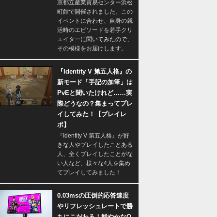
京都立産業貿易センター浜松
町館で開催されました。この
イベントに合わせ、自身の就
活時のエピソードを若手クリ
エイターに聞いてみたので、
その模様をお届けします。
『Identity V 第五人格』の
新モード「手記の加筆」は
PvEと聞いたけれど……実
際どうなの？集まってプレ
イしてみた！【プレイレ
ポ】
『Identity V 第五人格』が好
きな人やプレイしたことある
人、全くプレイしたことがな
い人など、様々な4人を集め
てプレイしてみました！
0.03msの圧倒的応答速度
やリフレッシュレートで勝
ちにこだわる！鮮やかなQ