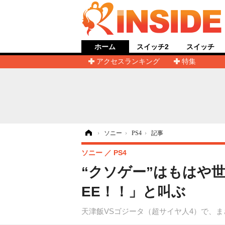
ホーム
スイッチ2
スイッチ
アクセスランキング
特集
ホーム
›
ソニー
›
PS4
›
記事
ソニー
PS4
“クソゲー”はもはや世
EE！！」と叫ぶ
天津飯VSゴジータ（超サイヤ人4）で、