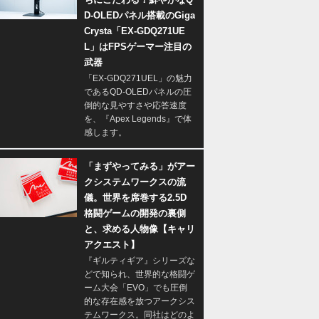
D-OLEDパネル搭載のGiga
Crysta「EX-GDQ271UE
L」はFPSゲーマー注目の
武器
「EX-GDQ271UEL」の魅力
であるQD-OLEDパネルの圧
倒的な見やすさや応答速度
を、『Apex Legends』で体
感します。
「まずやってみる」がアー
クシステムワークスの流
儀。世界を席巻する2.5D
格闘ゲームの開発の裏側
と、求める人物像【キャリ
アクエスト】
『ギルティギア』シリーズな
どで知られ、世界的な格闘ゲ
ーム大会「EVO」でも圧倒
的な存在感を放つアークシス
テムワークス。同社はどのよ