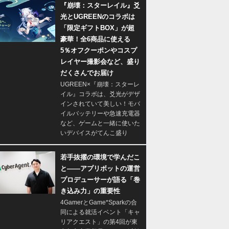
『崩壊：スターレイル』爻
光とUGREENのコラボは
「限定ギフトBOX」が超
豪華！全6商品に使える
5％オフクーポンやコスプ
レイヤー撮影会など、盛り
だくさんでお届け
UGREEN×『崩壊：スターレ
イル』コラボは、爻光がデザ
インされていて美しい！モバ
イルバッテリーや急速充電器
など、ゲームと一緒に使いた
いデバイスがてんこ盛り
若手抜擢の環境で学んだこ
と――アプリボットの運営
プロデューサーが語る「巻
き込み力」の重要性
4GamerとGame*Sparkの合
同による就活イベント「キャ
リアクエスト」の第4回が東