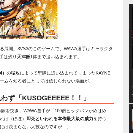
る展開。3VS3のこのゲームで、WAWA選手はキャラクタ
選手は残り
天津飯
1体まで追い込まれます。
4）
の猛攻によって壁際に追い込まれてしまったKAYNE
ームを知る者にとっては信じられない場面が。
ず「KUSOGEEEEE！！」
の隙を突き、WAWA選手が「100倍ビッグバンかめはめ
れば（ほぼ）
即死といわれる本作最大級の威力
を持つ
には決まらない大技なのですが…。