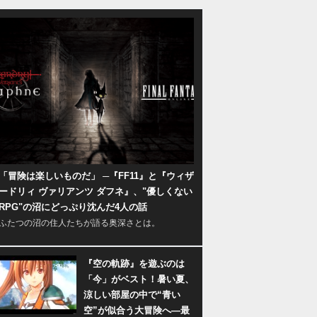
「冒険は楽しいものだ」 ─『FF11』と『ウィザ
ードリィ ヴァリアンツ ダフネ』、"優しくない
RPG"の沼にどっぷり沈んだ4人の話
ふたつの沼の住人たちが語る奥深さとは。
『空の軌跡』を遊ぶのは
「今」がベスト！暑い夏、
涼しい部屋の中で“青い
空”が似合う大冒険へ―最