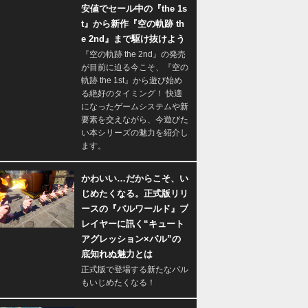
安値でセール中の『the 1s
t』から新作『空の軌跡 th
e 2nd』まで駆け抜けよう
『空の軌跡 the 2nd』の発売
が目前に迫る今こそ、『空の
軌跡 the 1st』から遊び始め
る絶好のタイミング！ 快適
になったゲームシステムや新
要素を交えながら、今遊びた
い本シリーズの魅力を紹介し
ます。
かわいい…だからこそ、い
じめたくなる。正式版リリ
ースの『パルワールド』プ
レイヤーに訊く“キュート
アグレッション×パル”の
底知れぬ魅力とは
正式版で登場する新たなパル
もいじめたくなる！