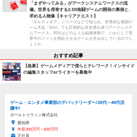
「まずやってみる」がアークシステムワークスの流
儀。世界を席巻する2.5D格闘ゲームの開発の裏側と、
求める人物像【キャリアクエスト】
『ギルティギア』シリーズなどで知られ、世界的な格闘ゲ
ーム大会「EVO」でも圧倒的な存在感を放つアークシステ
ムワークス。同社はどのような組織体制で、いかにして世
界中のファンを熱狂させるゲームを生み出しているのでし
ょうか。
おすすめ記事
【急募】ゲームメディアで僕らとテレワーク！インサイド
の編集スタッフorライターを募集中
ゲーム・エンタメ事業部のデバックリーダー/20代～40代活
躍中!
ポールトゥウィン株式会社
愛知県
年収300万円～600万円
正社員