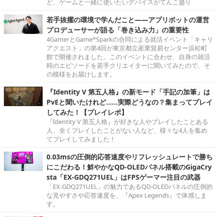
ど、ゲームと一緒に使いたいデバイスがてんこ盛り
若手抜擢の環境で学んだこと――アプリボットの運営
プロデューサーが語る「巻き込み力」の重要性
4GamerとGame*Sparkの合同による就活イベント「キャリ
アクエスト」の第4回が東京都立産業貿易センター浜松町
館で開催されました。このイベントに合わせ、自身の就活
時のエピソードを若手クリエイターに聞いてみたので、そ
の模様をお届けします。
『Identity V 第五人格』の新モード「手記の加筆」は
PvEと聞いたけれど……実際どうなの？集まってプレイ
してみた！【プレイレポ】
『Identity V 第五人格』が好きな人やプレイしたことある
人、全くプレイしたことがない人など、様々な4人を集め
てプレイしてみました！
0.03msの圧倒的応答速度やリフレッシュレートで勝ち
にこだわる！鮮やかなQD-OLEDパネル搭載のGigaCry
sta「EX-GDQ271UEL」はFPSゲーマー注目の武器
「EX-GDQ271UEL」の魅力であるQD-OLEDパネルの圧倒的
な見やすさや応答速度を、『Apex Legends』で体感しま
す。