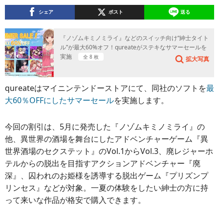
シェア
ポスト
送る
『ノゾムキミノミライ』などのスイッチ向け“紳士タイト
ル”が最大60%オフ！qureateがステキなサマーセールを
実施
全 8 枚
拡大写真
qureateはマイニンテンドーストアにて、同社のソフトを
最
大60％OFFにしたサマーセール
を実施します。
今回の割引は、5月に発売した『ノゾムキミノミライ』の
他、異世界の酒場を舞台にしたアドベンチャーゲーム『異
世界酒場のセクステット』のVol.1からVol.3、廃レジャーホ
テルからの脱出を目指すアクションアドベンチャー『廃
深』、囚われのお姫様を誘導する脱出ゲーム『プリズンプ
リンセス』などが対象。一夏の体験をしたい紳士の方に持
って来いな作品が格安で購入できます。