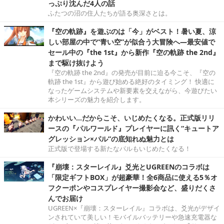
っぷり沈んだ4人の話
ふたつの沼の住人たちが語る奥深さとは。
『空の軌跡』を遊ぶのは「今」がベスト！暑い夏、涼
しい部屋の中で“青い空”が似合う大冒険へ―最安値で
セール中の『the 1st』から新作『空の軌跡 the 2nd』
まで駆け抜けよう
『空の軌跡 the 2nd』の発売が目前に迫る今こそ、『空の
軌跡 the 1st』から遊び始める絶好のタイミング！ 快適に
なったゲームシステムや新要素を交えながら、今遊びたい
本シリーズの魅力を紹介します。
かわいい…だからこそ、いじめたくなる。正式版リリ
ースの『パルワールド』プレイヤーに訊く“キュートア
グレッション×パル”の底知れぬ魅力とは
正式版で登場する新たなパルもいじめたくなる！
『崩壊：スターレイル』爻光とUGREENのコラボは
「限定ギフトBOX」が超豪華！全6商品に使える5％オ
フクーポンやコスプレイヤー撮影会など、盛りだくさ
んでお届け
UGREEN×『崩壊：スターレイル』コラボは、爻光がデザイ
ンされていて美しい！モバイルバッテリーや急速充電器な