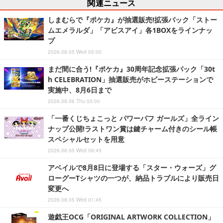
関連ニュース
しまむらで『ポケカ』が抽選販売!拡張パック「ストー
ムエメラルダ」「アビスアイ」各1BOXをラインナッ
プ
2026.08.05 Wed 05:00
まだ間に合う!『ポケカ』30周年記念拡張パック「30t
h CELEBRATION」抽選販売がホビーステーションで
実施中、8月6日まで
2026.08.06 Thu 03:00
「一番くじちょこっと パワーパフ ガールズ」全ライン
ナップ公開!ラストワン賞は鍵チャーム付きのシール帳
スペシャルセットを用意
2026.08.05 Wed 09:45
アベイルで8月8日に登場する「スター・ウォーズ」グ
ローグーTシャツの一つが、納品トラブルにより販売日
変更へ
2026.08.05 Wed 01:45
遊戯王OCG「ORIGINAL ARTWORK COLLECTION」