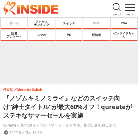
search
menu
アクセス
ホーム
スイッチ
PS5
PS4
ランキング
読者
インサイドちゃ
スマホ
PC
配信者
アンケート
ん
任天堂
Nintendo Switch
『ノゾムキミノミライ』などのスイッチ向
け“紳士タイトル”が最大60%オフ！qureateが
ステキなサマーセールを実施
qureateが最大60％オフのサマーセールを実施。期間は8月30日まで。
2022.8.4 Thu 18:10