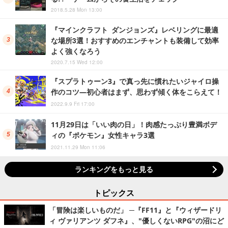
2018.5.28 Mon 13:00
『マインクラフト ダンジョンズ』レベリングに最適
な場所3選！おすすめのエンチャントも装備して効率
よく強くなろう
2020.7.15 Wed 12:00
『スプラトゥーン3』で真っ先に慣れたいジャイロ操
作のコツ―初心者はまず、思わず傾く体をこらえて！
2022.9.9 Fri 17:00
11月29日は「いい肉の日」！肉感たっぷり豊満ボデ
ィの『ポケモン』女性キャラ3選
2021.11.29 Mon 11:06
ランキングをもっと見る
トピックス
「冒険は楽しいものだ」 ─『FF11』と『ウィザードリ
ィ ヴァリアンツ ダフネ』、"優しくないRPG"の沼にど