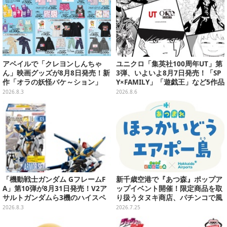
アベイルで「クレヨンしんちゃ
ユニクロ「集英社100周年UT」第
ん」映画グッズが8月8日発売！新
3弾、いよいよ8月7日発売！「SP
作「オラの妖怪バケ～ション」
Y×FAMILY」「遊戯王」など5作品
や、「ヘンダーランド」「暗黒タ
をデザイン
2026.8.3
2026.8.6
マタマ」などをフィーチャー
「機動戦士ガンダム GフレームF
新千歳空港で『あつ森』ポップア
A」第10弾が8月31日発売！V2ア
ップイベント開催！限定商品を取
サルトガンダムら3機のハイスペ
り扱うタヌキ商店、パチンコで風
ック可動フィギュア
船を狙う体験ゲームなど
2026.8.3
2026.7.25