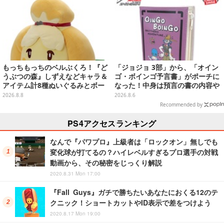
もっちもっちのベルぶくろ！『ど
「ジョジョ 3部」から、「オイン
うぶつの森』しずえなどキャラ＆
ゴ・ボインゴ予言書」がポーチに
アイテム計8種ぬいぐるみとボー
なった！中身は預言の書の内容や
ルチェーン付きマスコットが発売
アニメ総柄デザインをプリント
2026.8.8
2026.8.6
Recommended by
PS4アクセスランキング
なんで『パワプロ』上級者は「ロックオン」無しでも
変化球が打てるの？ハイレベルすぎるプロ選手の対戦
動画から、その秘密をじっくり解説
2020.8.31 Mon 17:00
『Fall Guys』ガチで勝ちたいあなたにおくる12のテ
クニック！ショートカットやID表示で差をつけよう
2020.8.17 Mon 19:00