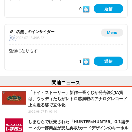
0
返信
名無しのインサイダー
Menu
2022-07-18 4:05:22
勉強になりもす
1
返信
関連ニュース
「トイ・ストーリー」新作一番くじが発売決定!A賞
は、ウッディたちがレトロ感満載のアナログレコード
上を走る姿で立体化
2026.08.07 Fri 03:40
しまむらで販売された「HUNTER×HUNTER」G.I.編テ
ーマの一部商品が受注再販!カードデザインのキーホル