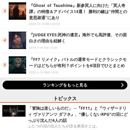
『Ghost of Tsushima』新参冥人に向けた「冥人奇
譚」の特徴＆アドバイス14選！ 勝利の鍵は“仲間との
意思疎通”にあり
2020.10.19 Mon 20:00
『JUDGE EYES:死神の遺言』海外でも高評価、その面
白さの理由を紐解く
2019.7.16 Tue 12:00
『FF7 リメイク』バトルの通常モードとクラシックモ
ードはどちらが有利？ポイントを6項目でひとまとめ
2020.4.15 Wed 10:00
ランキングをもっと見る
トピックス
「冒険は楽しいものだ」 ─『FF11』と『ウィザードリ
ィ ヴァリアンツ ダフネ』、"優しくないRPG"の沼にど
っぷり沈んだ4人の話
ふたつの沼の住人たちが語る奥深さとは。