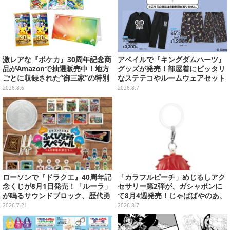
激レアな『ポケカ』30周年記念商
アベイルで『キングダムハーツ』
品がAmazonで抽選販売中！地方
グッズが発売！部屋着にピッタリ
ごとに収録された“御三家”の特別
なステテコやルームウェアセット
カード
2026.8.6
2026.8.7
ローソンで『ドラクエ』40周年記
「カラフルピーチ」めじるしアク
念くじが8月1日発売！「ルーラ」
セサリー第2弾が、ガシャポンに
が鳴るサウンドブロック、歴代勇
て8月4週発売！じゃぱぱやのあ、
者＆スライムのフィギュアなど、
シヴァたちメンバー11名分ライン
2026.7.21
2026.8.7
シリーズを振り返る景品盛りだく
ナップ
さん