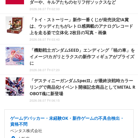
ダーや、キルアたちのセリフ付ソックスなど
2026.08.07 Fri 02:00
「トイ・ストーリー」新作一番くじが発売決定!A賞
は、ウッディたちがレトロ感満載のアナログレコード
上を走る姿で立体化 2枚目の写真・画像
2026.08.07 Fri 03:40
「機動戦士ガンダムSEED」エンディング「暁の車」を
イメージ!カガリとラクスの新作フィギュアがプライズ
に
2026.08.07 Fri 07:20
「デスティニーガンダムSpecII」が最終決戦時カラー
リングで商品化!イベント開催記念商品としてMETAL R
OBOT魂に新登場
2026.08.07 Fri 06:15
ゲームデバッカー・未経験OK・新作ゲームの不具合検出・
資格不問
ベンタス株式会社