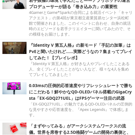
若手抜擢の環境で学んだこと――アプリボットの運営
プロデューサーが語る「巻き込み力」の重要性
4GamerとGame*Sparkの合同による就活イベント「キャリ
アクエスト」の第4回が東京都立産業貿易センター浜松町
館で開催されました。このイベントに合わせ、自身の就活
時のエピソードを若手クリエイターに聞いてみたので、そ
の模様をお届けします。
『Identity V 第五人格』の新モード「手記の加筆」は
PvEと聞いたけれど……実際どうなの？集まってプレイ
してみた！【プレイレポ】
『Identity V 第五人格』が好きな人やプレイしたことある
人、全くプレイしたことがない人など、様々な4人を集め
てプレイしてみました！
0.03msの圧倒的応答速度やリフレッシュレートで勝ち
にこだわる！鮮やかなQD-OLEDパネル搭載のGigaCry
sta「EX-GDQ271UEL」はFPSゲーマー注目の武器
「EX-GDQ271UEL」の魅力であるQD-OLEDパネルの圧倒的
な見やすさや応答速度を、『Apex Legends』で体感しま
す。
「まずやってみる」がアークシステムワークスの流
儀。世界を席巻する2.5D格闘ゲームの開発の裏側と、