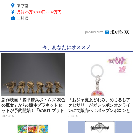
東京都
月給25万8,800円～32万円
正社員
Sponsored by
今、あなたにオススメ
新作映画「装甲騎兵ボトムズ 灰色
「おジャ魔女どれみ」めじるしア
の魔女」から6機体プラキットセ
クセサリーがガシャポンオンライ
ットが予約開始！「VAKIT プラト
ンにて販売へ！ポップンポロンと
ーン」第1弾、各部関節可動仕様
魔法玉の2連チャームなど全9種
2026.8.6
2026.8.5