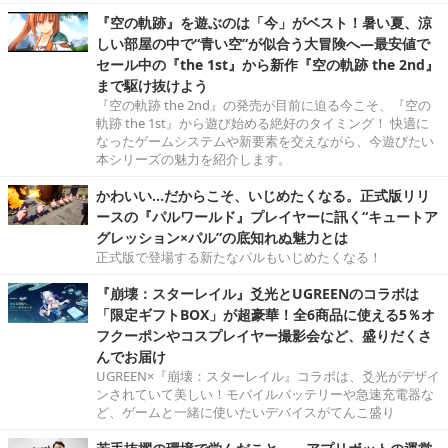
『空の軌跡』を遊ぶのは「今」がベスト！暑い夏、涼
しい部屋の中で“青い空”が似合う大冒険へ―最安値で
セール中の『the 1st』から新作『空の軌跡 the 2nd』
まで駆け抜けよう
『空の軌跡 the 2nd』の発売が目前に迫る今こそ、『空の
軌跡 the 1st』から遊び始める絶好のタイミング！ 快適に
なったゲームシステムや新要素を交えながら、今遊びたい
本シリーズの魅力を紹介します。
かわいい…だからこそ、いじめたくなる。正式版リリ
ースの『パルワールド』プレイヤーに訊く“キュートア
グレッション×パル”の底知れぬ魅力とは
正式版で登場する新たなパルもいじめたくなる！
『崩壊：スターレイル』爻光とUGREENのコラボは
「限定ギフトBOX」が超豪華！全6商品に使える5％オ
フクーポンやコスプレイヤー撮影会など、盛りだくさ
んでお届け
UGREEN×『崩壊：スターレイル』コラボは、爻光がデザイ
ンされていて美しい！モバイルバッテリーや急速充電器な
ど、ゲームと一緒に使いたいデバイスがてんこ盛り