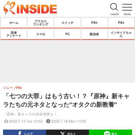
search
menu
アクセス
ホーム
スイッチ
PS5
PS4
ランキング
読者
インサイドちゃ
スマホ
PC
配信者
アンケート
ん
ソニー
PS4
「七つの大罪」はもう古い！？『原神』新キャ
ラたちの元ネタとなった“オタクの新教養”
『原神』新キャラの名前考察も！
2022.7.19 Tue 10:52
2022.7.18 Mon 13:00
シェア
ポスト
送る