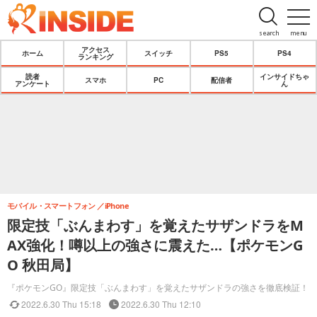
search
menu
アクセス
ホーム
スイッチ
PS5
PS4
ランキング
読者
インサイドちゃ
スマホ
PC
配信者
アンケート
ん
モバイル・スマートフォン
iPhone
限定技「ぶんまわす」を覚えたサザンドラをM
AX強化！噂以上の強さに震えた…【ポケモンG
O 秋田局】
『ポケモンGO』限定技「ぶんまわす」を覚えたサザンドラの強さを徹底検証！
2022.6.30 Thu 15:18
2022.6.30 Thu 12:10