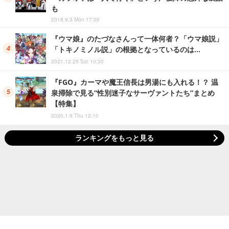
といえば？」結果発表―決め手は母性愛！【読者アン
ケート】
2018.1.29 Mon 19:00
レイド続きで回復アイテムが少なくなってない？知っ
ておくと得する補充術【ポケモンGO 秋田局】
2020.6.25 Thu 19:00
9万1,799票から選ばれた『デレステ』MVを発表！
「カラオケは一人で行く」という声優陣の意外な裏話
も
2018.9.3 Mon 17:00
『ウマ娘』のたづなさんって一体何者？「ウマ娘説」
「トキノミノル説」の根拠となっているのは…
2021.12.25 Sat 10:30
『FGO』カーマや魔王信長は男湯にも入れる！？ 温
泉掃除で見る“性別迷子なサーヴァントたち”まとめ
【特集】
2020.1.9 Thu 12:10