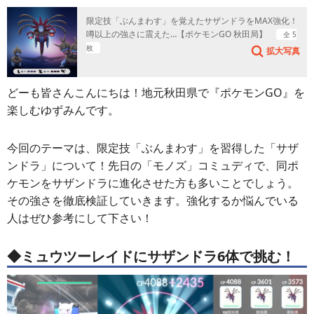
シェア
ポスト
送る
限定技「ぶんまわす」を覚えたサザンドラをMAX強化！
噂以上の強さに震えた…【ポケモンGO 秋田局】
全 5
枚
拡大写真
どーも皆さんこんにちは！地元秋田県で『ポケモンGO』を
楽しむゆずみんです。
今回のテーマは、限定技「ぶんまわす」を習得した「サザ
ンドラ」について！先日の「モノズ」コミュディで、同ポ
ケモンをサザンドラに進化させた方も多いことでしょう。
その強さを徹底検証していきます。強化するか悩んでいる
人はぜひ参考にして下さい！
◆ミュウツーレイドにサザンドラ6体で挑む！