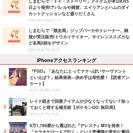
2026.08.05 Wed 08:30
しまむらで『ポケカ』が抽選販売!拡張パック「ストー
ムエメラルダ」「アビスアイ」各1BOXをラインナッ
プ
2026.08.05 Wed 05:00
しまむらで「トイ・ストーリー」アイテムが本日8月5
日より発売!アパレルや雑貨、エイリアンとハムのダイ
カットクッションなど盛りだくさん
2026.08.05 Wed 01:10
しまむらで「競走馬」ジップパーカやトレーナー、雑
貨が受注販売!トウカイテイオー、サイレンススズカな
ど名馬5頭をデザイン
2026.08.04 Tue 05:35
求人情報を読み込み中...
Sponsored by
iPhoneアクセスランキング
『FGO』「あなたにとってママっぽいサーヴァント