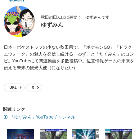
「モノズ」コミュディはガチ案件！限定技「ぶんまわす」
で、一気にあくタイプトップのアタッカーに【ポケモンGO
秋田局】
秋田の田んぼに巣食う、ゆずみんです
ゆずみん
日本一ポケストップの少ない秋田県で、『ポケモンGO』『ドラク
エウォーク』の魅力を発信し続ける「ゆず」と「たくみん」のコン
ビ。YouTubeにて関連動画を多数投稿中。位置情報ゲームの未来を
伝える未来の観光大使（になりたい）
URL
X
求人情報を読み込み中...
Sponsored by