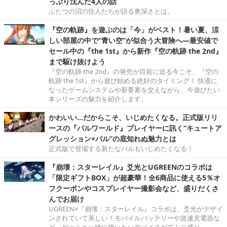
っぷり沈んだ4人の話
ふたつの沼の住人たちが語る奥深さとは。
『空の軌跡』を遊ぶのは「今」がベスト！暑い夏、涼
しい部屋の中で“青い空”が似合う大冒険へ―最安値で
セール中の『the 1st』から新作『空の軌跡 the 2nd』
まで駆け抜けよう
『空の軌跡 the 2nd』の発売が目前に迫る今こそ、『空の
軌跡 the 1st』から遊び始める絶好のタイミング！ 快適に
なったゲームシステムや新要素を交えながら、今遊びたい
本シリーズの魅力を紹介します。
かわいい…だからこそ、いじめたくなる。正式版リリ
ースの『パルワールド』プレイヤーに訊く“キュートア
グレッション×パル”の底知れぬ魅力とは
正式版で登場する新たなパルもいじめたくなる！
『崩壊：スターレイル』爻光とUGREENのコラボは
「限定ギフトBOX」が超豪華！全6商品に使える5％オ
フクーポンやコスプレイヤー撮影会など、盛りだくさ
んでお届け
UGREEN×『崩壊：スターレイル』コラボは、爻光がデザイ
ンされていて美しい！モバイルバッテリーや急速充電器な