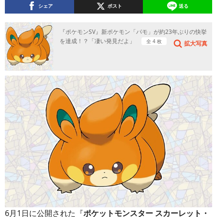
シェア
ポスト
送る
『ポケモンSV』新ポケモン「パモ」が約23年ぶりの快挙
を達成！？「凄い発見だよ」
全 4 枚
拡大写真
6月1日に公開された『
ポケットモンスター スカーレット・