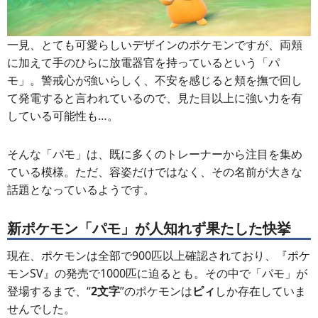
一見、とても可愛らしいデザインのポケモンですが、両頬
に加えて手のひらに放電器官を持っているという「パ
モ」。警戒心が強いらしく、不安を感じると頬を撫で回し
て発電すると言われているので、見た目以上に強い力を有
している可能性も…。
そんな「パモ」は、既に多くのトレーナーから注目を集め
ている模様。ただ、容姿だけではなく、その名前が大きな
話題となっているようです。
新ポケモン「パモ」が人知れず果たした快挙
現在、ポケモンは全部で900匹以上確認されており、『ポケ
モンSV』の発売で1000匹に迫るとも。その中で「パモ」が
登場するまで、“
2文字
”のポケモンは
ピィ
しか存在していま
せんでした。