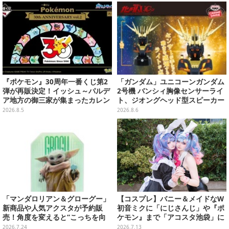
チを掲載
『ポケモン』30周年一番くじ第2
「ガンダム」ユニコーンガンダム
弾が再販決定！イッシュ～パルデ
2号機 バンシィ胸像センサーライ
ア地方の御三家が集まったカレン
ト、ジオングヘッド型スピーカー
ダー、ぬいぐるみなど記念グッズ
が順次プライズ展開！
2026.8.5
2026.8.6
盛りだくさん
「マンダロリアン＆グローグー」
【コスプレ】バニー＆メイドなW
新商品や人気アクスタが予約販
初音ミクに「にじさんじ」や『ポ
売！角度を変えると“こっちを向
ケモン』まで「アコスタ池袋」に
いてくれる”ステッカーも
集った美麗レイヤー13選【写真60
2026.7.24
2026.7.13