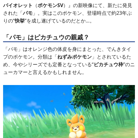
バイオレット
（
ポケモンSV
）』の新映像にて、新たに発見
された「
パモ
」。実はこのポケモン、登場時点で約23年ぶ
りの“
快挙
”を成し遂げているのだとか…。
「パモ」はピカチュウの親戚？
「パモ」はオレンジ色の体皮を身にまとった、でんきタイ
プのポケモン。分類は「
ねずみポケモン
」とされているた
め、今やシリーズでも定番となっている“
ピカチュウ枠
”のニ
ューカマーと言えるかもしれません。