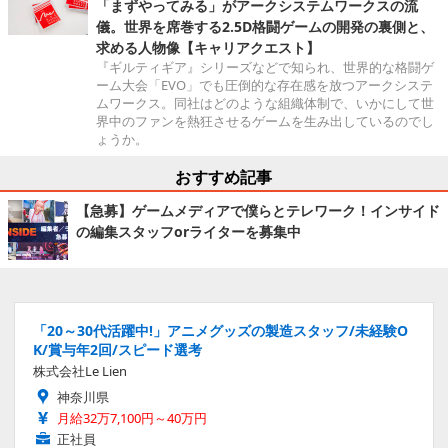
「まずやってみる」がアークシステムワークスの流
儀。世界を席巻する2.5D格闘ゲームの開発の裏側と、
求める人物像【キャリアクエスト】
『ギルティギア』シリーズなどで知られ、世界的な格闘ゲ
ーム大会「EVO」でも圧倒的な存在感を放つアークシステ
ムワークス。同社はどのような組織体制で、いかにして世
界中のファンを熱狂させるゲームを生み出しているのでし
ょうか。
おすすめ記事
【急募】ゲームメディアで僕らとテレワーク！インサイド
の編集スタッフorライターを募集中
「20～30代活躍中!」アニメグッズの製造スタッフ/未経験O
K/賞与年2回/スピード選考
株式会社Le Lien
神奈川県
月給32万7,100円～40万円
正社員