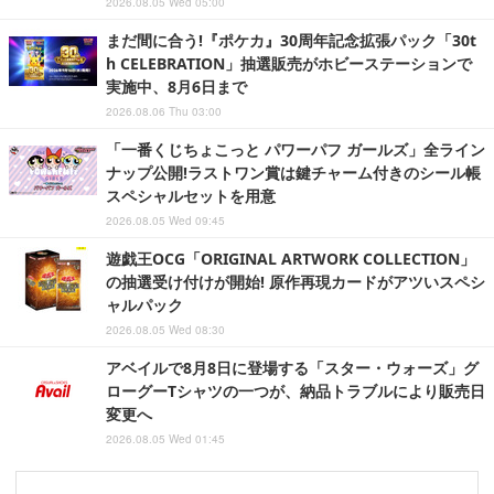
2026.08.05 Wed 05:00
まだ間に合う!『ポケカ』30周年記念拡張パック「30t
h CELEBRATION」抽選販売がホビーステーションで
実施中、8月6日まで
2026.08.06 Thu 03:00
「一番くじちょこっと パワーパフ ガールズ」全ライン
ナップ公開!ラストワン賞は鍵チャーム付きのシール帳
スペシャルセットを用意
2026.08.05 Wed 09:45
遊戯王OCG「ORIGINAL ARTWORK COLLECTION」
の抽選受け付けが開始! 原作再現カードがアツいスペシ
ャルパック
2026.08.05 Wed 08:30
アベイルで8月8日に登場する「スター・ウォーズ」グ
ローグーTシャツの一つが、納品トラブルにより販売日
変更へ
2026.08.05 Wed 01:45