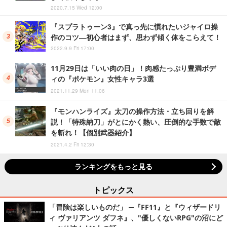
2020.7.15 Wed 12:00
『スプラトゥーン3』で真っ先に慣れたいジャイロ操
作のコツ―初心者はまず、思わず傾く体をこらえて！
2022.9.9 Fri 17:00
11月29日は「いい肉の日」！肉感たっぷり豊満ボデ
ィの『ポケモン』女性キャラ3選
2021.11.29 Mon 11:06
『モンハンライズ』太刀の操作方法・立ち回りを解
説！「特殊納刀」がとにかく熱い、圧倒的な手数で敵
を斬れ！【個別武器紹介】
2021.4.2 Fri 12:30
ランキングをもっと見る
トピックス
「冒険は楽しいものだ」 ─『FF11』と『ウィザードリ
ィ ヴァリアンツ ダフネ』、"優しくないRPG"の沼にど