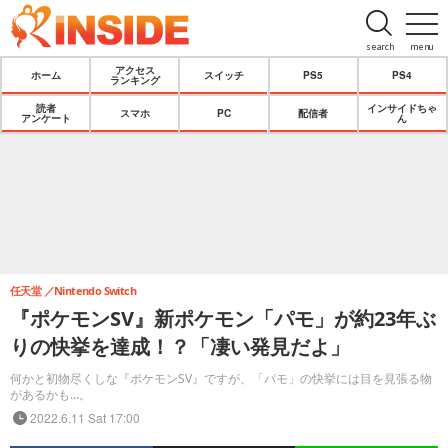
search
menu
アクセス
ホーム
スイッチ
PS5
PS4
ランキング
読者
インサイドちゃ
スマホ
PC
配信者
アンケート
ん
任天堂
Nintendo Switch
『ポケモンSV』新ポケモン「パモ」が約23年ぶ
りの快挙を達成！？「凄い発見だよ」
何かと初物尽くしな『ポケモンSV』ですが、「パモ」の快挙には目を見張る物
があるかも…。
2022.6.11 Sat 17:00