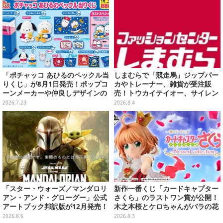
「ポチャッコ あひるのペックル当
しまむらで「競走馬」ジップパー
りくじ」が8月1日発売！ポップコ
カやトレーナー、雑貨が受注販
ーンメーカーや仲良しデザインの
売！トウカイテイオー、サイレン
両面クッション、日常使いできる
ススズカなど名馬5頭をデザイン
2026.7.23
2026.8.4
雑貨など
「スター・ウォーズ／マンダロリ
新作一番くじ「カードキャプター
アン・アンド・グローグー」公式
さくら」のラストワン賞が公開！
アートブック邦訳版が12月発売！
木之本桜とケロちゃんがバラの花
映画のコンセプトアートやスケッ
びらに包まれている姿で立体化
2026.8.6
2026.8.3