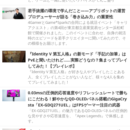
ど、ゲームと一緒に使いたいデバイスがてんこ盛り
若手抜擢の環境で学んだこと――アプリボットの運営
プロデューサーが語る「巻き込み力」の重要性
4GamerとGame*Sparkの合同による就活イベント「キャリ
アクエスト」の第4回が東京都立産業貿易センター浜松町
館で開催されました。このイベントに合わせ、自身の就活
時のエピソードを若手クリエイターに聞いてみたので、そ
の模様をお届けします。
『Identity V 第五人格』の新モード「手記の加筆」は
PvEと聞いたけれど……実際どうなの？集まってプレイ
してみた！【プレイレポ】
『Identity V 第五人格』が好きな人やプレイしたことある
人、全くプレイしたことがない人など、様々な4人を集め
てプレイしてみました！
0.03msの圧倒的応答速度やリフレッシュレートで勝ち
にこだわる！鮮やかなQD-OLEDパネル搭載のGigaCry
sta「EX-GDQ271UEL」はFPSゲーマー注目の武器
「EX-GDQ271UEL」の魅力であるQD-OLEDパネルの圧倒的
な見やすさや応答速度を、『Apex Legends』で体感しま
す。