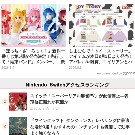
枚】
「ぼっち・ざ・ろっく！」新作一
しまむらで「トイ・ストーリー」
番くじ第5弾が発売決定！先行し
アイテムが本日8月5日より発売！
て「結束バンド」メンバー、「廣
アパレルや雑貨、エイリアンとハ
井きくり」のメイド衣装フィギュ
ムのダイカットクッションなど盛
2026.8.4
2026.8.5
アを公開
りだくさん
Recommended by
Nintendo Switchアクセスランキング
スイッチ『スーパーリアル麻雀PV』が配信停止―表
現修正漏れが原因か
2019.3.18 Mon 17:04
『マインクラフト ダンジョンズ』レベリングに最適
な場所3選！おすすめのエンチャントも装備して効率
よく強くなろう