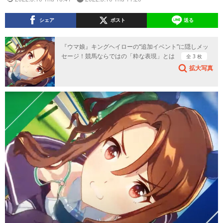
シェア
ポスト
送る
『ウマ娘』キングヘイローの“追加イベント”に隠しメッ
セージ！競馬ならではの「粋な表現」とは
全 3 枚
拡大写真