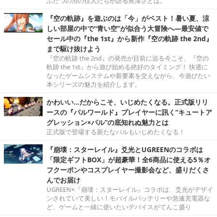
ふたつの沼の住人たちが語る奥深さとは。
『空の軌跡』を遊ぶのは「今」がベスト！暑い夏、涼
しい部屋の中で“青い空”が似合う大冒険へ―最安値で
セール中の『the 1st』から新作『空の軌跡 the 2nd』
まで駆け抜けよう
『空の軌跡 the 2nd』の発売が目前に迫る今こそ、『空の
軌跡 the 1st』から遊び始める絶好のタイミング！ 快適に
なったゲームシステムや新要素を交えながら、今遊びたい
本シリーズの魅力を紹介します。
かわいい…だからこそ、いじめたくなる。正式版リリ
ースの『パルワールド』プレイヤーに訊く“キュートア
グレッション×パル”の底知れぬ魅力とは
正式版で登場する新たなパルもいじめたくなる！
『崩壊：スターレイル』爻光とUGREENのコラボは
「限定ギフトBOX」が超豪華！全6商品に使える5％オ
フクーポンやコスプレイヤー撮影会など、盛りだくさ
んでお届け
UGREEN×『崩壊：スターレイル』コラボは、爻光がデザイ
ンされていて美しい！モバイルバッテリーや急速充電器な
ど、ゲームと一緒に使いたいデバイスがてんこ盛り