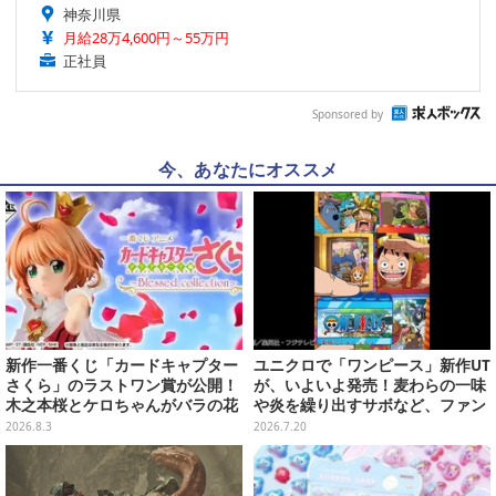
神奈川県
月給28万4,600円～55万円
正社員
Sponsored by
今、あなたにオススメ
新作一番くじ「カードキャプター
ユニクロで「ワンピース」新作UT
さくら」のラストワン賞が公開！
が、いよいよ発売！麦わらの一味
木之本桜とケロちゃんがバラの花
や炎を繰り出すサボなど、ファン
びらに包まれている姿で立体化
の心を揺さぶる全4種
2026.8.3
2026.7.20