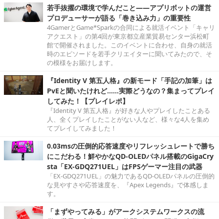
若手抜擢の環境で学んだこと――アプリボットの運営
プロデューサーが語る「巻き込み力」の重要性
4GamerとGame*Sparkの合同による就活イベント「キャリ
アクエスト」の第4回が東京都立産業貿易センター浜松町
館で開催されました。このイベントに合わせ、自身の就活
時のエピソードを若手クリエイターに聞いてみたので、そ
の模様をお届けします。
『Identity V 第五人格』の新モード「手記の加筆」は
PvEと聞いたけれど……実際どうなの？集まってプレイ
してみた！【プレイレポ】
『Identity V 第五人格』が好きな人やプレイしたことある
人、全くプレイしたことがない人など、様々な4人を集め
てプレイしてみました！
0.03msの圧倒的応答速度やリフレッシュレートで勝ち
にこだわる！鮮やかなQD-OLEDパネル搭載のGigaCry
sta「EX-GDQ271UEL」はFPSゲーマー注目の武器
「EX-GDQ271UEL」の魅力であるQD-OLEDパネルの圧倒的
な見やすさや応答速度を、『Apex Legends』で体感しま
す。
「まずやってみる」がアークシステムワークスの流