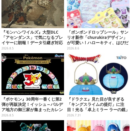
『モンハンワイルズ』大型DLC
「ボンボンドロップシール」サン
「アセンダンス」で気になるプレ
リオ新作「churukiraデザイン」
イヤーに朗報！データ引継ぎ対応
が可愛い！ハローキティ、はぴだ
の「序盤体験版」が本日8月5日配
んぶいなど全8種類が順次展開
2026.8.5
2026.8.6
信
『ポケモン』30周年一番くじ第2
『ドラクエ』見た目が良すぎる
弾が再販決定！イッシュ～パルデ
「キングスライムの提灯」に注
ア地方の御三家が集まったカレン
目！光る「卓上ミラー ラーの鏡」
ダー、ぬいぐるみなど記念グッズ
ほか6プライズが8月順次展開
2026.8.5
2026.7.31
盛りだくさん