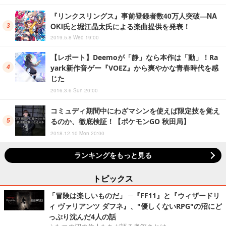
『リンクスリングス』事前登録者数40万人突破―NA
OKI氏と堀江晶太氏による楽曲提供を発表！
2019.5.8 Wed 19:00
【レポート】Deemoが「静」なら本作は「動」！Ra
yark新作音ゲー『VOEZ』から爽やかな青春時代を感
じた
2016.3.6 Sun 20:00
コミュディ期間中にわざマシンを使えば限定技を覚え
るのか、徹底検証！【ポケモンGO 秋田局】
2018.12.10 Mon 20:00
ランキングをもっと見る
トピックス
「冒険は楽しいものだ」 ─『FF11』と『ウィザードリ
ィ ヴァリアンツ ダフネ』、"優しくないRPG"の沼にど
っぷり沈んだ4人の話