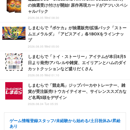
の抽選受け付けが開始! 原作再現カードがアツいスペシ
ャルパック
2026.08.05 Wed 08:30
しまむらで『ポケカ』が抽選販売!拡張パック「ストー
ムエメラルダ」「アビスアイ」各1BOXをラインナッ
プ
2026.08.05 Wed 05:00
しまむらで「トイ・ストーリー」アイテムが本日8月5
日より発売!アパレルや雑貨、エイリアンとハムのダイ
カットクッションなど盛りだくさん
2026.08.05 Wed 01:10
しまむらで「競走馬」ジップパーカやトレーナー、雑
貨が受注販売!トウカイテイオー、サイレンススズカな
ど名馬5頭をデザイン
2026.08.04 Tue 05:35
ゲーム情報登録スタッフ/未経験から始める/土日祝休み/昇給
あり