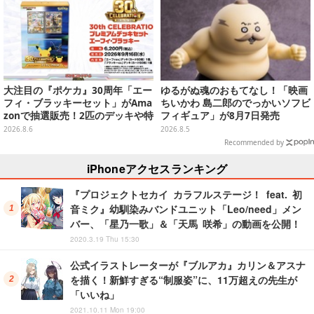
大注目の『ポケカ』30周年「エー
ゆるがぬ魂のおもてなし！「映画
フィ・ブラッキーセット」がAma
ちいかわ 島二郎のでっかいソフビ
zonで抽選販売！2匹のデッキや特
フィギュア」が8月7日発売
別カードを収録
2026.8.6
2026.8.5
Recommended by
iPhoneアクセスランキング
『プロジェクトセカイ カラフルステージ！ feat. 初
音ミク』幼馴染みバンドユニット「Leo/need」メン
バー、「星乃一歌」＆「天馬 咲希」の動画を公開！
2020.3.19 Thu 15:30
公式イラストレーターが『ブルアカ』カリン＆アスナ
を描く！新鮮すぎる“制服姿”に、11万超えの先生が
「いいね」
2021.10.11 Mon 19:00