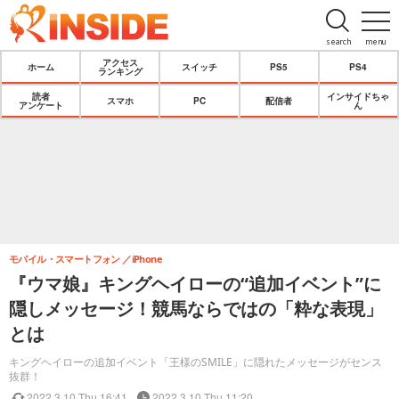
search
menu
アクセス
ホーム
スイッチ
PS5
PS4
ランキング
読者
インサイドちゃ
スマホ
PC
配信者
アンケート
ん
モバイル・スマートフォン
iPhone
『ウマ娘』キングヘイローの“追加イベント”に
隠しメッセージ！競馬ならではの「粋な表現」
とは
キングヘイローの追加イベント「王様のSMILE」に隠れたメッセージがセンス
抜群！
2022.3.10 Thu 16:41
2022.3.10 Thu 11:20