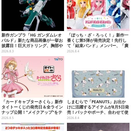
新作ガンプラ「HG ガンダムレオ
「ぼっち・ざ・ろっく！」新作一
パルド」新たな商品画像が一挙お
番くじ第5弾が発売決定！先行し
披露目！巨大ガトリング、胸部や
て「結束バンド」メンバー、「廣
肩武装のハッチ展開までたっぷり
井きくり」のメイド衣装フィギュ
2026.8.3
2026.8.4
11枚
アを公開
「カードキャプターさくら」新作
しまむらで「PEANUTS」お出か
タイトーくじの発売日＆全ライン
けに活躍するアイテムが8月5日発
ナップ公開！"メイクアップ"をテ
売！バックやポーチ、合わせて使
ーマに、日常でも使いたくなるア
いたいリール付きカラビナなど
2026.8.5
2026.8.4
イテムがズラリ