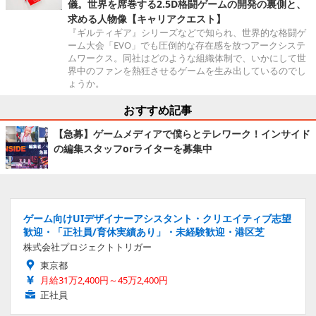
儀。世界を席巻する2.5D格闘ゲームの開発の裏側と、
求める人物像【キャリアクエスト】
『ギルティギア』シリーズなどで知られ、世界的な格闘ゲ
ーム大会「EVO」でも圧倒的な存在感を放つアークシステ
ムワークス。同社はどのような組織体制で、いかにして世
界中のファンを熱狂させるゲームを生み出しているのでし
ょうか。
おすすめ記事
【急募】ゲームメディアで僕らとテレワーク！インサイド
の編集スタッフorライターを募集中
ゲーム向けUIデザイナーアシスタント・クリエイティブ志望
歓迎・「正社員/育休実績あり」・未経験歓迎・港区芝
株式会社プロジェクトトリガー
東京都
月給31万2,400円～45万2,400円
正社員