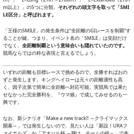
m以上）」の5つに分類。
それぞれの頭文字を取って「SMI
LE区分」と呼ばれます。
「王様のSMILE」の発生条件は“全距離のGIレースを制覇”す
ることが鍵。つまり、イベント名の「SMILE」は笑顔だけ
でなく、
全距離制覇という意味合いも隠れていたのです。
競馬ならではの粋な表現と言えるでしょう。
いずれの距離も目標レースで挑めるので、全勝すればおの
ずと発生します。キングヘイローは元々の距離適性も高
く、因子次第で簡単に全距離へ対応可能。実競馬では果た
せなかった完全勝利を、『ウマ娘』で成してみせるのも一
興です。
なお、新シナリオ「Make a new track!! ～クライマックス
開幕～」では発生しないので、見たい人は「新設！URAフ
ァイナルズ」か「アオハル杯 ～輝け、チームの絆～」で条