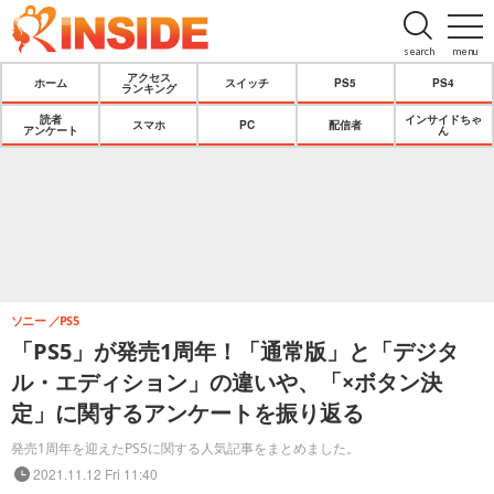
search
menu
アクセス
ホーム
スイッチ
PS5
PS4
ランキング
読者
インサイドちゃ
スマホ
PC
配信者
アンケート
ん
ソニー
PS5
「PS5」が発売1周年！「通常版」と「デジタ
ル・エディション」の違いや、「×ボタン決
定」に関するアンケートを振り返る
発売1周年を迎えたPS5に関する人気記事をまとめました。
2021.11.12 Fri 11:40