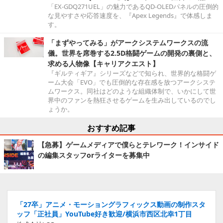
「EX-GDQ271UEL」の魅力であるQD-OLEDパネルの圧倒的
な見やすさや応答速度を、『Apex Legends』で体感しま
す。
「まずやってみる」がアークシステムワークスの流
儀。世界を席巻する2.5D格闘ゲームの開発の裏側と、
求める人物像【キャリアクエスト】
『ギルティギア』シリーズなどで知られ、世界的な格闘ゲ
ーム大会「EVO」でも圧倒的な存在感を放つアークシステ
ムワークス。同社はどのような組織体制で、いかにして世
界中のファンを熱狂させるゲームを生み出しているのでし
ょうか。
おすすめ記事
【急募】ゲームメディアで僕らとテレワーク！インサイド
の編集スタッフorライターを募集中
「27卒」アニメ・モーショングラフィックス動画の制作スタ
ッフ「正社員」YouTube好き歓迎/横浜市西区北幸1丁目