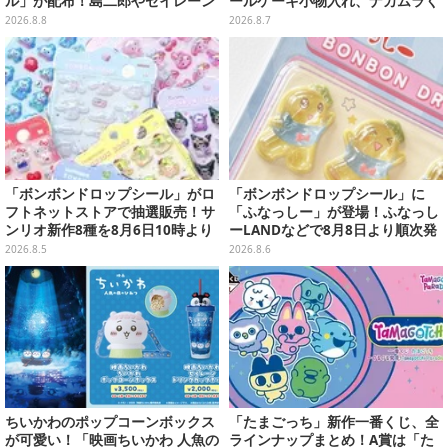
ル」が配布！島二郎やセイレーン
ールケーキ小物入れ、ナカムラく
はもちろん、人魚のウロコまで…
んのマスコットなどがズラリ
2026.8.8
2026.8.7
「ボンボンドロップシール」がロ
「ボンボンドロップシール」に
フトネットストアで抽選販売！サ
「ふなっしー」が登場！ふなっし
ンリオ新作8種を8月6日10時より
ーLANDなどで8月8日より順次発
受付開始
売
2026.8.5
2026.8.6
ちいかわのポップコーンボックス
「たまごっち」新作一番くじ、全
が可愛い！「映画ちいかわ 人魚の
ラインナップまとめ！A賞は「た