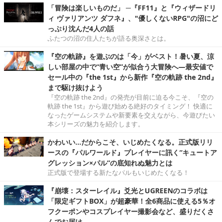
「冒険は楽しいものだ」 ─『FF11』と『ウィザードリ
ィ ヴァリアンツ ダフネ』、"優しくないRPG"の沼にど
っぷり沈んだ4人の話
ふたつの沼の住人たちが語る奥深さとは。
『空の軌跡』を遊ぶのは「今」がベスト！暑い夏、涼
しい部屋の中で“青い空”が似合う大冒険へ―最安値で
セール中の『the 1st』から新作『空の軌跡 the 2nd』
まで駆け抜けよう
『空の軌跡 the 2nd』の発売が目前に迫る今こそ、『空の
軌跡 the 1st』から遊び始める絶好のタイミング！ 快適に
なったゲームシステムや新要素を交えながら、今遊びたい
本シリーズの魅力を紹介します。
かわいい…だからこそ、いじめたくなる。正式版リリ
ースの『パルワールド』プレイヤーに訊く“キュートア
グレッション×パル”の底知れぬ魅力とは
正式版で登場する新たなパルもいじめたくなる！
『崩壊：スターレイル』爻光とUGREENのコラボは
「限定ギフトBOX」が超豪華！全6商品に使える5％オ
フクーポンやコスプレイヤー撮影会など、盛りだくさ
んでお届け