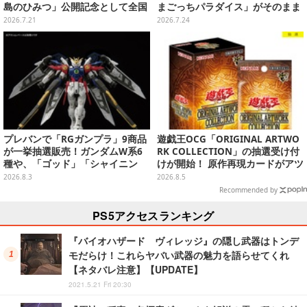
島のひみつ」公開記念として全国
まごっちパラダイス」がそのまま
劇場で販売決定、セイレーンドリ
ビッグサイズになったアラームク
2026.7.21
2026.7.24
ンクカップホルダーも
ロック
プレバンで「RGガンプラ」9商品
遊戯王OCG「ORIGINAL ARTWO
が一挙抽選販売！ガンダムW系6
RK COLLECTION」の抽選受け付
種や、「ゴッド」「シャイニン
けが開始！ 原作再現カードがアツ
グ」も
いスペシャルパック
2026.8.3
2026.8.5
Recommended by
PS5アクセスランキング
『バイオハザード ヴィレッジ』の隠し武器はトンデ
モだらけ！これらヤバい武器の魅力を語らせてくれ
【ネタバレ注意】【UPDATE】
2021.5.21 Fri 20:30