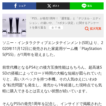
シェア
ポスト
送る
「PS5」が発売1周年！「通常版」と「デジタル・エディ
ション」の違いや、「×ボタン決定」に関するアンケー
トを振り返る
全 11 枚
拡大写真
ソニー・インタラクティブエンタテインメント(SIE)より、2
020年11月12日に発売された家庭用ゲーム機「PlayStation
5(PS5)」が1周年を迎えました。
前世代機となるPS4との後方互換性能はもちろん、超高速S
SDの搭載によってロード時間の大幅な短縮が図られていた
りと、高いスペックを持つ本機。その人気ゆえにいわゆ
る“転売問題”も発生し、発売から1年経過した現時点でも気
軽に購入できるとは言えない状態が続いています。
そんなPS5の発売1周年を記念し、インサイドで掲載された