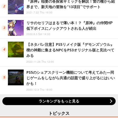
『原神』稲妻の各探索ギミックを解説！雷の種から結
界まで、新天地の冒険を“13項目”でサポート
2021.7.22 Thu 19:00
リサのセリフはまるで薄い本！？『原神』の仲間HP
低下ボイスにノックアウトされる人が続出
2022.9.3 Sat 14:00
【ネタバレ注意】PS5リメイク版『デモンズソウル』
楔の神殿に集まるNPCをPS3オリジナル版と見比べて
みる
2020.11.26 Thu 12:00
PS5のシェアスクリーン機能について考えてみた―同
じゲームをしながら共通の話題で盛り上がるにはいい
かも！
2020.12.3 Thu 19:00
ランキングをもっと見る
トピックス