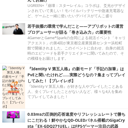
UGREEN×『崩壊：スターレイル』コラボは、爻光がデザイ
ンされていて美しい！モバイルバッテリーや急速充電器な
ど、ゲームと一緒に使いたいデバイスがてんこ盛り
若手抜擢の環境で学んだこと――アプリボットの運営
プロデューサーが語る「巻き込み力」の重要性
4GamerとGame*Sparkの合同による就活イベント「キャリ
アクエスト」の第4回が東京都立産業貿易センター浜松町
館で開催されました。このイベントに合わせ、自身の就活
時のエピソードを若手クリエイターに聞いてみたので、そ
の模様をお届けします。
『Identity V 第五人格』の新モード「手記の加筆」は
PvEと聞いたけれど……実際どうなの？集まってプレイ
してみた！【プレイレポ】
『Identity V 第五人格』が好きな人やプレイしたことある
人、全くプレイしたことがない人など、様々な4人を集め
てプレイしてみました！
0.03msの圧倒的応答速度やリフレッシュレートで勝ち
にこだわる！鮮やかなQD-OLEDパネル搭載のGigaCry
sta「EX-GDQ271UEL」はFPSゲーマー注目の武器