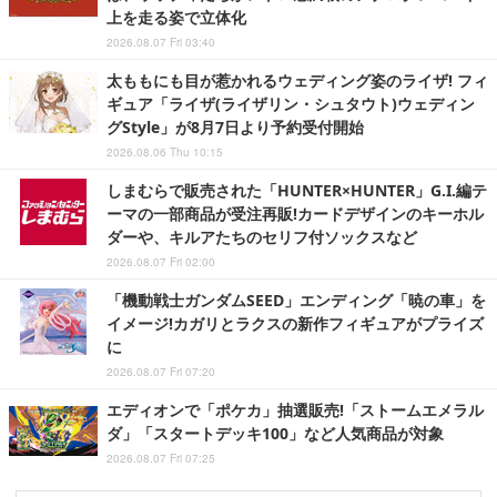
上を走る姿で立体化
2026.08.07 Fri 03:40
太ももにも目が惹かれるウェディング姿のライザ! フィ
ギュア「ライザ(ライザリン・シュタウト)ウェディン
グStyle」が8月7日より予約受付開始
2026.08.06 Thu 10:15
しまむらで販売された「HUNTER×HUNTER」G.I.編テ
ーマの一部商品が受注再販!カードデザインのキーホル
ダーや、キルアたちのセリフ付ソックスなど
2026.08.07 Fri 02:00
「機動戦士ガンダムSEED」エンディング「暁の車」を
イメージ!カガリとラクスの新作フィギュアがプライズ
に
2026.08.07 Fri 07:20
エディオンで「ポケカ」抽選販売!「ストームエメラル
ダ」「スタートデッキ100」など人気商品が対象
2026.08.07 Fri 07:25