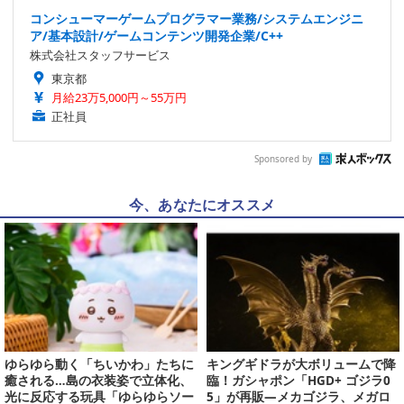
コンシューマーゲームプログラマー業務/システムエンジニ
ア/基本設計/ゲームコンテンツ開発企業/C++
株式会社スタッフサービス
東京都
月給23万5,000円～55万円
正社員
Sponsored by
今、あなたにオススメ
ゆらゆら動く「ちいかわ」たちに
キングギドラが大ボリュームで降
癒される…島の衣装姿で立体化、
臨！ガシャポン「HGD+ ゴジラ0
光に反応する玩具「ゆらゆらソー
5」が再販―メカゴジラ、メガロ