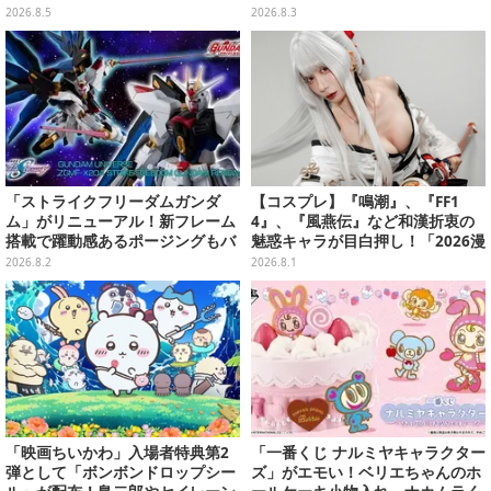
ラー」全8種が全国アミューズメ
なども揃った全4種
2026.8.5
2026.8.3
ント施設にて展開
「ストライクフリーダムガンダ
【コスプレ】『鳴潮』、『FF1
ム」がリニューアル！新フレーム
4』、『風燕伝』など和漢折衷の
搭載で躍動感あるポージングもバ
魅惑キャラが目白押し！「2026漫
ッチリ
画博覧会」美麗レイヤー13選【写
2026.8.2
2026.8.1
真39枚】
「映画ちいかわ」入場者特典第2
「一番くじ ナルミヤキャラクター
弾として「ボンボンドロップシー
ズ」がエモい！ベリエちゃんのホ