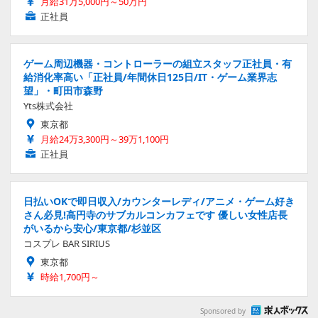
月給31万5,000円～50万円
正社員
ゲーム周辺機器・コントローラーの組立スタッフ正社員・有
給消化率高い「正社員/年間休日125日/IT・ゲーム業界志
望」・町田市森野
Yts株式会社
東京都
月給24万3,300円～39万1,100円
正社員
日払いOKで即日収入/カウンターレディ/アニメ・ゲーム好き
さん必見!高円寺のサブカルコンカフェです 優しい女性店長
がいるから安心/東京都/杉並区
コスプレ BAR SIRIUS
東京都
時給1,700円～
Sponsored by