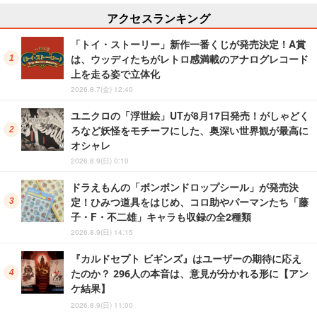
アクセスランキング
「トイ・ストーリー」新作一番くじが発売決定！A賞
は、ウッディたちがレトロ感満載のアナログレコード
上を走る姿で立体化
2026.8.7(金) 12:40
ユニクロの「浮世絵」UTが8月17日発売！がしゃどく
ろなど妖怪をモチーフにした、奥深い世界観が最高に
オシャレ
2026.8.9(日) 0:10
ドラえもんの「ボンボンドロップシール」が発売決
定！ひみつ道具をはじめ、コロ助やパーマンたち「藤
子・F・不二雄」キャラも収録の全2種類
2026.8.9(日) 14:15
『カルドセプト ビギンズ』はユーザーの期待に応え
たのか？ 296人の本音は、意見が分かれる形に【アン
ケ結果】
2026.8.9(日) 11:00