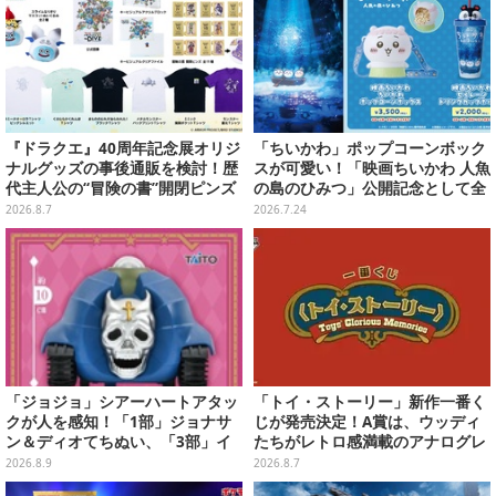
『ドラクエ』40周年記念展オリジ
「ちいかわ」ポップコーンボック
ナルグッズの事後通販を検討！歴
スが可愛い！「映画ちいかわ 人魚
代主人公の“冒険の書”開閉ピンズ
の島のひみつ」公開記念として全
をはじめ、ユニークなＴシャツや
国劇場で販売、セイレーンドリン
2026.8.7
2026.7.24
雑貨など
クカップホルダーも
「ジョジョ」シアーハートアタッ
「トイ・ストーリー」新作一番く
クが人を感知！「1部」ジョナサ
じが発売決定！A賞は、ウッディ
ン＆ディオてちぬい、「3部」イ
たちがレトロ感満載のアナログレ
ギー＆クリームのなりきり帽子な
コード上を走る姿で立体化
2026.8.9
2026.8.7
どもプライズ展開