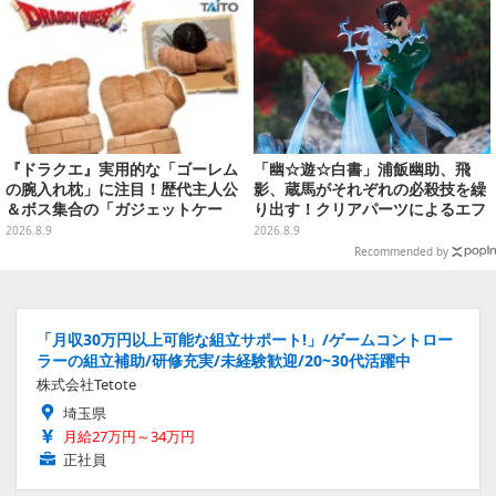
『ドラクエ』実用的な「ゴーレム
「幽☆遊☆白書」浦飯幽助、飛
の腕入れ枕」に注目！歴代主人公
影、蔵馬がそれぞれの必殺技を繰
＆ボス集合の「ガジェットケー
り出す！クリアパーツによるエフ
ス」ほか9プライズが続々展開
ェクト演出で迫力満載
2026.8.9
2026.8.9
Recommended by
「月収30万円以上可能な組立サポート!」/ゲームコントロー
ラーの組立補助/研修充実/未経験歓迎/20~30代活躍中
株式会社Tetote
埼玉県
月給27万円～34万円
正社員