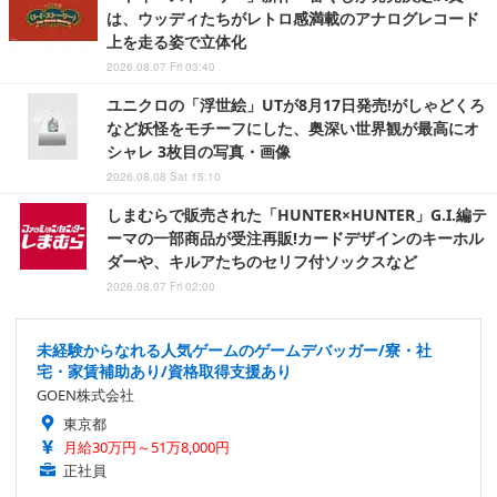
は、ウッディたちがレトロ感満載のアナログレコード
上を走る姿で立体化
2026.08.07 Fri 03:40
ユニクロの「浮世絵」UTが8月17日発売!がしゃどくろ
など妖怪をモチーフにした、奥深い世界観が最高にオ
シャレ 3枚目の写真・画像
2026.08.08 Sat 15:10
しまむらで販売された「HUNTER×HUNTER」G.I.編テ
ーマの一部商品が受注再販!カードデザインのキーホル
ダーや、キルアたちのセリフ付ソックスなど
2026.08.07 Fri 02:00
未経験からなれる人気ゲームのゲームデバッガー/寮・社
宅・家賃補助あり/資格取得支援あり
GOEN株式会社
東京都
月給30万円～51万8,000円
正社員