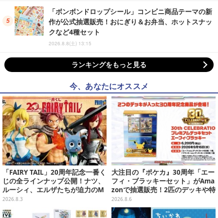
「ボンボンドロップシール」コンビニ商品テーマの新
作が公式抽選販売！おにぎり＆お弁当、ホットスナッ
クなど4種セット
2026.8.8(土) 13:15
ランキングをもっと見る
今、あなたにオススメ
「FAIRY TAIL」20周年記念一番く
大注目の『ポケカ』30周年「エー
じの全ラインナップ公開！ナツ、
フィ・ブラッキーセット」がAma
ルーシィ、エルザたちが迫力のM
zonで抽選販売！2匹のデッキや特
ASTERLISEで初登場
別カードを収録
2026.8.3
2026.8.6