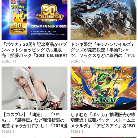
『ポケカ』30周年記念商品がセブ
ドンキ限定『モンハンワイルズ』
ンネットショッピングで抽選販
グッズが発売決定！半袖Tシャ
売！拡張パック「30th CELEBRAT
ツ、ソックスなどに線画の「アル
ION」と「エーフィ・ブラッキー
シュベルド」「リオレウス」ら11
2026.7.11
2026.7.16
セット」が対象
体をデザイン
【コスプレ】『鳴潮』、『FF1
しまむら『ポケカ』抽選販売が締
4』、『風燕伝』など和漢折衷の
切間近！拡張パック「ストームエ
魅惑キャラが目白押し！「2026漫
メラルダ」「アビスアイ」各1BO
画博覧会」美麗レイヤー13選【写
Xをラインナップ
2026.8.1
2026.8.8
真39枚】