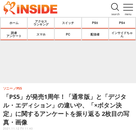
search
menu
アクセス
ホーム
スイッチ
PS5
PS4
ランキング
読者
インサイドちゃ
スマホ
PC
配信者
アンケート
ん
ソニー
PS5
「PS5」が発売1周年！「通常版」と「デジタ
ル・エディション」の違いや、「×ボタン決
定」に関するアンケートを振り返る 2枚目の写
真・画像
2021.11.12 Fri 11:40