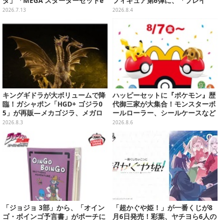
ダ」「MEGA スターターセットe
フィギュア第6弾に、「ブレイ
x」各種の全4商品
ド」「フォーゼ」など全4種
2026.7.13
2026.8.4
キングギドラが大ボリュームで降
ハッピーセットに『ポケモン』歴
臨！ガシャポン「HGD+ ゴジラ0
代御三家が大集合！モンスターボ
5」が再販―メカゴジラ、メガロ
ールローラー、シールケースなど
なども揃った全4種
全12種
2026.8.3
2026.8.6
「ジョジョ 3部」から、「オイン
「超かぐや姫！」が一番くじが8
ゴ・ボインゴ予言書」がポーチに
月6日発売！彩葉、ヤチヨら6人の