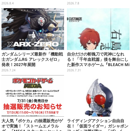
る作品は果たして…
2026.8.4
2026.7.8
ガンダムシリーズ最新作「機動戦
自分だけの斬魄刀で死神になれ
士ガンダムRG アレックスゼロ」
る！「千年血戦篇」後を舞台にし
発表！2027年展開
た新作スマホゲーム『BLEACH Mi
rrors High』クローズドβテスト
2026.7.24
2026.7.31
レポート
大人気『ポケカ』の抽選販売がゲ
ライディングアクション自由自
オで実施！「ストームエメラル
在！「仮面ライダー」ガシャポン