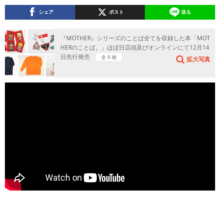
シェア
ポスト
送る
『MOTHER』シリーズのことば全てを収録した本「MOT
HERのことば。」ほぼ日店頭及びオンラインにて12月14
日先行発売
全 6 枚
拡大写真