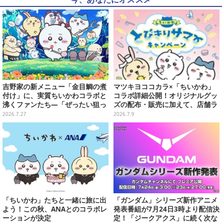
吉野家の新メニュー「金目鯛の煮
マツキヨココカラ×「ちいかわ」
付け」に、実質ちいかわコラボと
コラボ詳細公開！オリジナルグッ
沸くファンたち―「ぜったい狙っ
ズの配布・販売に加えて、店舗ラ
ただろ！」「映画公開のタイミン
ッピングや”花火打ち上げ”まで盛
2026.7.27
2026.7.9
グで妙だな？」
り沢山
「ちいかわ」たちと一緒に旅に出
「ガンダム」シリーズ新作アニメ
よう！この秋、ANAとのコラボレ
発表番組が7月24日3時より配信決
ーションが決定
定！「ジークアクス」に続く次な