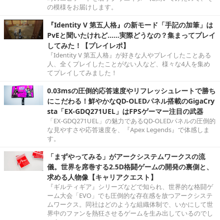
の模様をお届けします。
『Identity V 第五人格』の新モード「手記の加筆」は
PvEと聞いたけれど……実際どうなの？集まってプレイ
してみた！【プレイレポ】
『Identity V 第五人格』が好きな人やプレイしたことある
人、全くプレイしたことがない人など、様々な4人を集め
てプレイしてみました！
0.03msの圧倒的応答速度やリフレッシュレートで勝ち
にこだわる！鮮やかなQD-OLEDパネル搭載のGigaCry
sta「EX-GDQ271UEL」はFPSゲーマー注目の武器
「EX-GDQ271UEL」の魅力であるQD-OLEDパネルの圧倒的
な見やすさや応答速度を、『Apex Legends』で体感しま
す。
「まずやってみる」がアークシステムワークスの流
儀。世界を席巻する2.5D格闘ゲームの開発の裏側と、
求める人物像【キャリアクエスト】
『ギルティギア』シリーズなどで知られ、世界的な格闘ゲ
ーム大会「EVO」でも圧倒的な存在感を放つアークシステ
ムワークス。同社はどのような組織体制で、いかにして世
界中のファンを熱狂させるゲームを生み出しているのでし