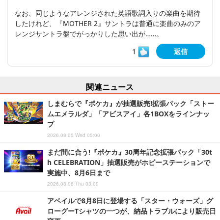
なお、同じようなアレンジされた英語歌詞入りの楽曲を期待
したけれど、『MOTHER 2』サントラは普通に楽曲のみのア
レンジサントラ盤でがっかりした思い出が……。
1
返信
関連ニュース
しまむらで『ポケカ』が抽選販売!拡張パック「ストー
ムエメラルダ」「アビスアイ」各1BOXをラインナッ
プ
2026.08.05 Wed 05:00
まだ間に合う!『ポケカ』30周年記念拡張パック「30t
h CELEBRATION」抽選販売がホビーステーションで
実施中、8月6日まで
2026.08.06 Thu 03:00
アベイルで8月8日に登場する「スター・ウォーズ」グ
ローグーTシャツの一つが、納品トラブルにより販売日