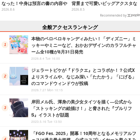
なった！中身は預言の書の内容や
背景まで可愛いビッグアクスタな
アニメ総柄デザインをプリント
ど
2026.8.6
2026.8.5
Recommended by
全般アクセスランキング
本物のペロペロキャンディみたい！「ディズニー」ミ
ッキーやミニーなど、おかおデザインのカラフルチャ
ーム全10種が8月31日発売
2026.8.4 Tue 16:00
ジェラートピケが『ドラクエ』とコラボか！？公式X
よりスライムや、なじみ深い「たたかう」「にげる」
のコマンドウィンドウが投稿
2026.7.27 Mon 10:15
岸田メル氏、渾身の美少女タイツを描く―公式から
「ストッキングの絵描け！」と脅された『ブルリフ
S』イラストが話題
2023.5.16 Tue 13:50
「FGO Fes. 2025」開幕！10周年となるメモリアルフ
ェスは過去最大規模、公式コスプレイヤーと着ぐるみ