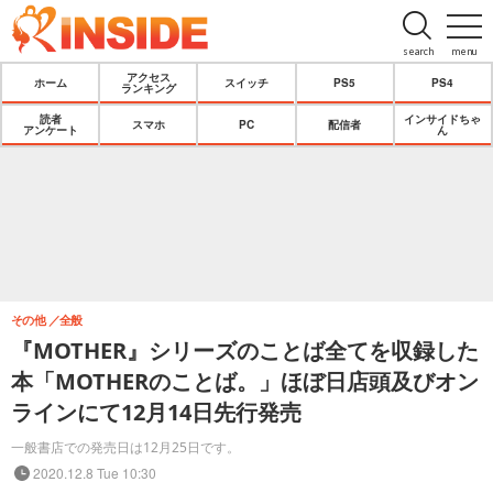
search
menu
アクセス
ホーム
スイッチ
PS5
PS4
ランキング
読者
インサイドちゃ
スマホ
PC
配信者
アンケート
ん
その他
全般
『MOTHER』シリーズのことば全てを収録した
本「MOTHERのことば。」ほぼ日店頭及びオン
ラインにて12月14日先行発売
一般書店での発売日は12月25日です。
2020.12.8 Tue 10:30