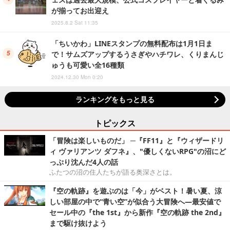
が揃ってお出迎え
2025.8.2 Sat 11:35
「ちいかわ」LINEスタンプの無料配布は1月1日ま
で！サムズアップするうさぎやハチワレ、くりまんじ
ゅうも可愛い全16種類
2024.12.30 Mon 0:20
ランキングをもっと見る
トピックス
「冒険は楽しいものだ」 ─『FF11』と『ウィザードリ
ィ ヴァリアンツ ダフネ』、"優しくないRPG"の沼にど
っぷり沈んだ4人の話
ふたつの沼の住人たちが語る奥深さとは。
『空の軌跡』を遊ぶのは「今」がベスト！暑い夏、涼
しい部屋の中で“青い空”が似合う大冒険へ―最安値で
セール中の『the 1st』から新作『空の軌跡 the 2nd』
まで駆け抜けよう