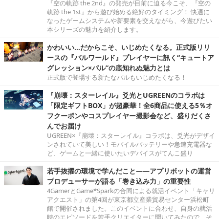
『空の軌跡 the 2nd』の発売が目前に迫る今こそ、『空の
軌跡 the 1st』から遊び始める絶好のタイミング！ 快適に
なったゲームシステムや新要素を交えながら、今遊びたい
本シリーズの魅力を紹介します。
かわいい…だからこそ、いじめたくなる。正式版リリ
ースの『パルワールド』プレイヤーに訊く“キュートア
グレッション×パル”の底知れぬ魅力とは
正式版で登場する新たなパルもいじめたくなる！
『崩壊：スターレイル』爻光とUGREENのコラボは
「限定ギフトBOX」が超豪華！全6商品に使える5％オ
フクーポンやコスプレイヤー撮影会など、盛りだくさ
んでお届け
UGREEN×『崩壊：スターレイル』コラボは、爻光がデザイ
ンされていて美しい！モバイルバッテリーや急速充電器な
ど、ゲームと一緒に使いたいデバイスがてんこ盛り
若手抜擢の環境で学んだこと――アプリボットの運営
プロデューサーが語る「巻き込み力」の重要性
4GamerとGame*Sparkの合同による就活イベント「キャリ
アクエスト」の第4回が東京都立産業貿易センター浜松町
館で開催されました。このイベントに合わせ、自身の就活
時のエピソードを若手クリエイターに聞いてみたので、そ