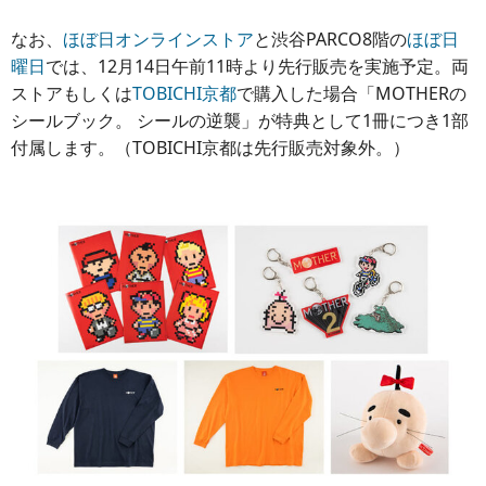
なお、
ほぼ日オンラインストア
と渋谷PARCO8階の
ほぼ日
曜日
では、12月14日午前11時より先行販売を実施予定。両
ストアもしくは
TOBICHI京都
で購入した場合「MOTHERの
シールブック。 シールの逆襲」が特典として1冊につき1部
付属します。（TOBICHI京都は先行販売対象外。）