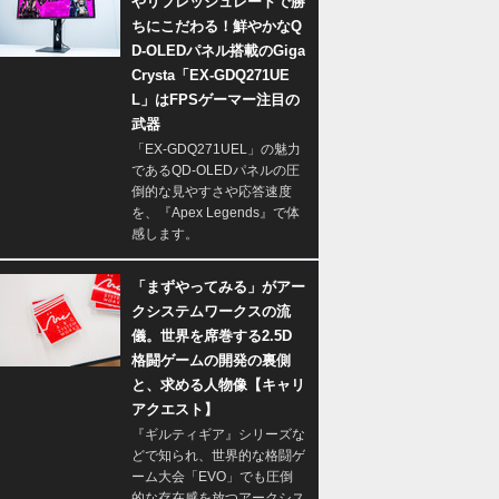
やリフレッシュレートで勝
ちにこだわる！鮮やかなQ
D-OLEDパネル搭載のGiga
Crysta「EX-GDQ271UE
L」はFPSゲーマー注目の
武器
「EX-GDQ271UEL」の魅力
であるQD-OLEDパネルの圧
倒的な見やすさや応答速度
を、『Apex Legends』で体
感します。
「まずやってみる」がアー
クシステムワークスの流
儀。世界を席巻する2.5D
格闘ゲームの開発の裏側
と、求める人物像【キャリ
アクエスト】
『ギルティギア』シリーズな
どで知られ、世界的な格闘ゲ
ーム大会「EVO」でも圧倒
的な存在感を放つアークシス