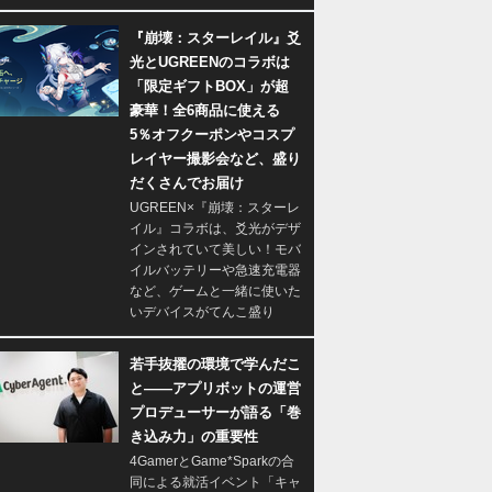
『崩壊：スターレイル』爻
光とUGREENのコラボは
「限定ギフトBOX」が超
豪華！全6商品に使える
5％オフクーポンやコスプ
レイヤー撮影会など、盛り
だくさんでお届け
UGREEN×『崩壊：スターレ
イル』コラボは、爻光がデザ
インされていて美しい！モバ
イルバッテリーや急速充電器
など、ゲームと一緒に使いた
いデバイスがてんこ盛り
若手抜擢の環境で学んだこ
と――アプリボットの運営
プロデューサーが語る「巻
き込み力」の重要性
4GamerとGame*Sparkの合
同による就活イベント「キャ