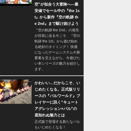
空”が似合う大冒険へ―最
安値でセール中の『the 1s
t』から新作『空の軌跡 th
e 2nd』まで駆け抜けよう
『空の軌跡 the 2nd』の発売
が目前に迫る今こそ、『空の
軌跡 the 1st』から遊び始め
る絶好のタイミング！ 快適
になったゲームシステムや新
要素を交えながら、今遊びた
い本シリーズの魅力を紹介し
ます。
かわいい…だからこそ、い
じめたくなる。正式版リリ
ースの『パルワールド』プ
レイヤーに訊く“キュート
アグレッション×パル”の
底知れぬ魅力とは
正式版で登場する新たなパル
もいじめたくなる！