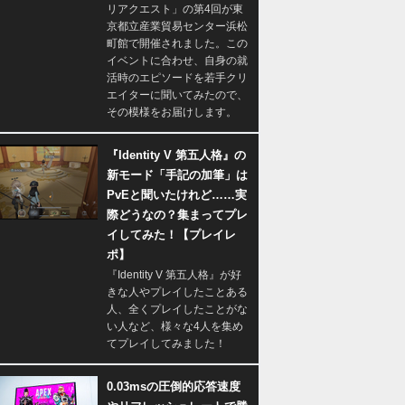
リアクエスト」の第4回が東
京都立産業貿易センター浜松
町館で開催されました。この
イベントに合わせ、自身の就
活時のエピソードを若手クリ
エイターに聞いてみたので、
その模様をお届けします。
『Identity V 第五人格』の
新モード「手記の加筆」は
PvEと聞いたけれど……実
際どうなの？集まってプレ
イしてみた！【プレイレ
ポ】
『Identity V 第五人格』が好
きな人やプレイしたことある
人、全くプレイしたことがな
い人など、様々な4人を集め
てプレイしてみました！
0.03msの圧倒的応答速度