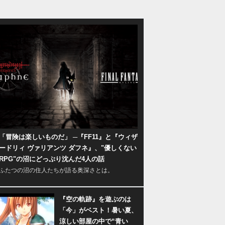
「冒険は楽しいものだ」 ─『FF11』と『ウィザ
ードリィ ヴァリアンツ ダフネ』、"優しくない
RPG"の沼にどっぷり沈んだ4人の話
ふたつの沼の住人たちが語る奥深さとは。
『空の軌跡』を遊ぶのは
「今」がベスト！暑い夏、
涼しい部屋の中で“青い