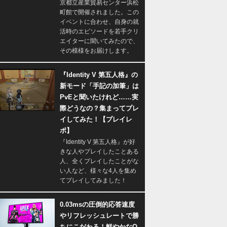
京都立産業貿易センター浜松
町館で開催されました。この
イベントに合わせ、自身の就
活時のエピソードを若手クリ
エイターに聞いてみたので、
その模様をお届けします。
『Identity V 第五人格』の
新モード「手記の加筆」は
PvEと聞いたけれど……実
際どうなの？集まってプレ
イしてみた！【プレイレ
ポ】
『Identity V 第五人格』が好
きな人やプレイしたことある
人、全くプレイしたことがな
い人など、様々な4人を集め
てプレイしてみました！
0.03msの圧倒的応答速度
やリフレッシュレートで勝
ちにこだわる！鮮やかなQ