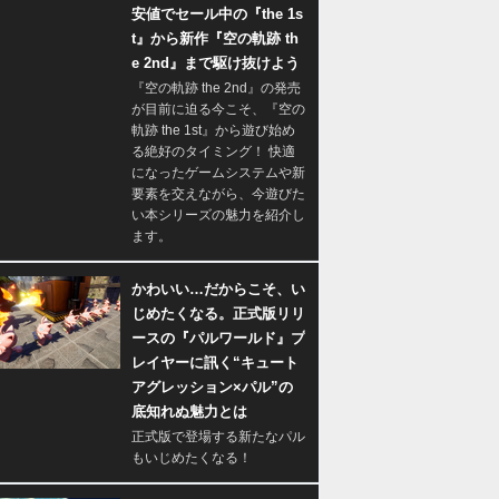
安値でセール中の『the 1s
t』から新作『空の軌跡 th
e 2nd』まで駆け抜けよう
『空の軌跡 the 2nd』の発売
が目前に迫る今こそ、『空の
軌跡 the 1st』から遊び始め
る絶好のタイミング！ 快適
になったゲームシステムや新
要素を交えながら、今遊びた
い本シリーズの魅力を紹介し
ます。
かわいい…だからこそ、い
じめたくなる。正式版リリ
ースの『パルワールド』プ
レイヤーに訊く“キュート
アグレッション×パル”の
底知れぬ魅力とは
正式版で登場する新たなパル
もいじめたくなる！