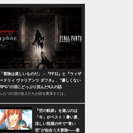
「冒険は楽しいものだ」 ─『FF11』と『ウィザ
ードリィ ヴァリアンツ ダフネ』、"優しくない
RPG"の沼にどっぷり沈んだ4人の話
ふたつの沼の住人たちが語る奥深さとは。
『空の軌跡』を遊ぶのは
「今」がベスト！暑い夏、
涼しい部屋の中で“青い
空”が似合う大冒険へ―最