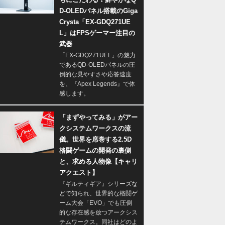
D-OLEDパネル搭載のGiga
Crysta「EX-GDQ271UE
L」はFPSゲーマー注目の
武器
「EX-GDQ271UEL」の魅力
であるQD-OLEDパネルの圧
倒的な見やすさや応答速度
を、『Apex Legends』で体
感します。
「まずやってみる」がアー
クシステムワークスの流
儀。世界を席巻する2.5D
格闘ゲームの開発の裏側
と、求める人物像【キャリ
アクエスト】
『ギルティギア』シリーズな
どで知られ、世界的な格闘ゲ
ーム大会「EVO」でも圧倒
的な存在感を放つアークシス
テムワークス。同社はどのよ