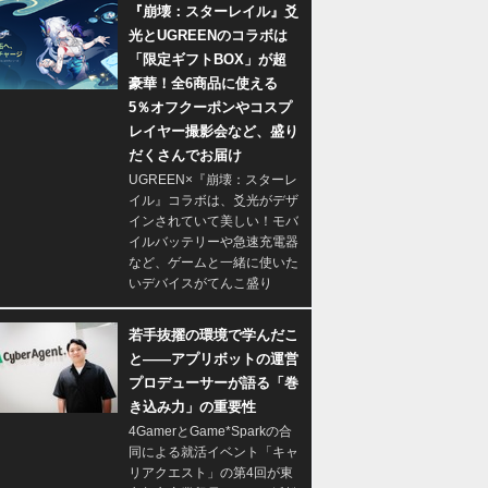
『崩壊：スターレイル』爻
光とUGREENのコラボは
「限定ギフトBOX」が超
豪華！全6商品に使える
5％オフクーポンやコスプ
レイヤー撮影会など、盛り
だくさんでお届け
UGREEN×『崩壊：スターレ
イル』コラボは、爻光がデザ
インされていて美しい！モバ
イルバッテリーや急速充電器
など、ゲームと一緒に使いた
いデバイスがてんこ盛り
若手抜擢の環境で学んだこ
と――アプリボットの運営
プロデューサーが語る「巻
き込み力」の重要性
4GamerとGame*Sparkの合
同による就活イベント「キャ
リアクエスト」の第4回が東