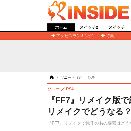
ホーム
スイッチ2
スイッチ
アクセスランキング
特集
ホーム
›
ソニー
›
PS4
›
記事
ソニー
PS4
『FF7』リメイク版
リメイクでどうなる
『FF7』リメイクで原作のあの要素はどう