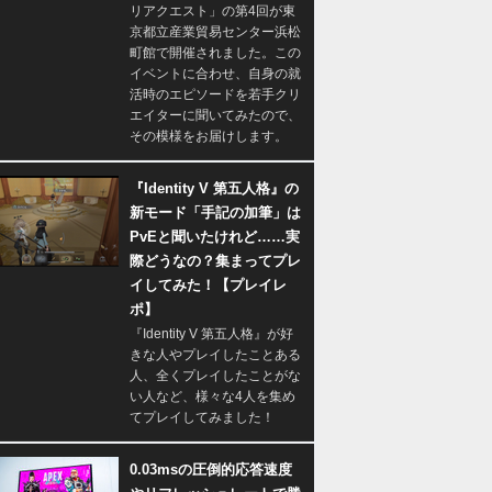
リアクエスト」の第4回が東
京都立産業貿易センター浜松
町館で開催されました。この
イベントに合わせ、自身の就
活時のエピソードを若手クリ
エイターに聞いてみたので、
その模様をお届けします。
『Identity V 第五人格』の
新モード「手記の加筆」は
PvEと聞いたけれど……実
際どうなの？集まってプレ
イしてみた！【プレイレ
ポ】
『Identity V 第五人格』が好
きな人やプレイしたことある
人、全くプレイしたことがな
い人など、様々な4人を集め
てプレイしてみました！
0.03msの圧倒的応答速度