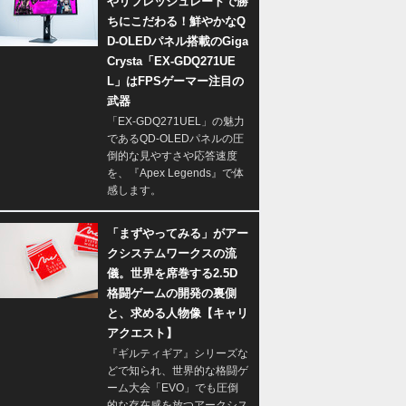
やリフレッシュレートで勝
ちにこだわる！鮮やかなQ
D-OLEDパネル搭載のGiga
Crysta「EX-GDQ271UE
L」はFPSゲーマー注目の
武器
「EX-GDQ271UEL」の魅力
であるQD-OLEDパネルの圧
倒的な見やすさや応答速度
を、『Apex Legends』で体
感します。
「まずやってみる」がアー
クシステムワークスの流
儀。世界を席巻する2.5D
格闘ゲームの開発の裏側
と、求める人物像【キャリ
アクエスト】
『ギルティギア』シリーズな
どで知られ、世界的な格闘ゲ
ーム大会「EVO」でも圧倒
的な存在感を放つアークシス