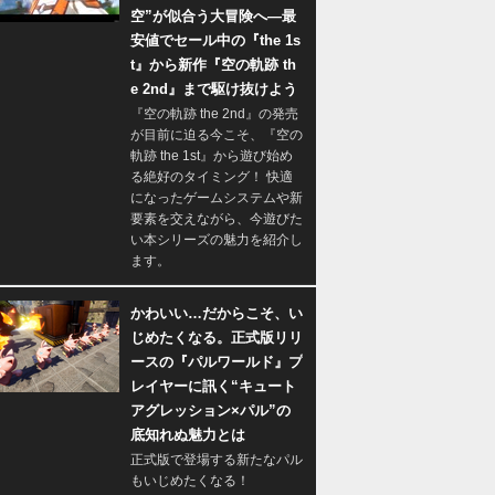
空”が似合う大冒険へ―最
安値でセール中の『the 1s
t』から新作『空の軌跡 th
e 2nd』まで駆け抜けよう
『空の軌跡 the 2nd』の発売
が目前に迫る今こそ、『空の
軌跡 the 1st』から遊び始め
る絶好のタイミング！ 快適
になったゲームシステムや新
要素を交えながら、今遊びた
い本シリーズの魅力を紹介し
ます。
かわいい…だからこそ、い
じめたくなる。正式版リリ
ースの『パルワールド』プ
レイヤーに訊く“キュート
アグレッション×パル”の
底知れぬ魅力とは
正式版で登場する新たなパル
もいじめたくなる！