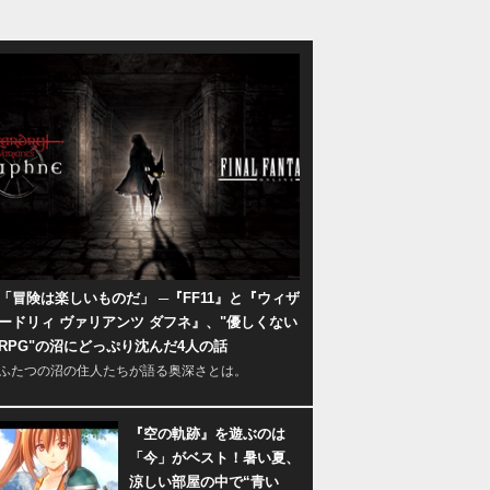
「冒険は楽しいものだ」 ─『FF11』と『ウィザ
ードリィ ヴァリアンツ ダフネ』、"優しくない
RPG"の沼にどっぷり沈んだ4人の話
ふたつの沼の住人たちが語る奥深さとは。
『空の軌跡』を遊ぶのは
「今」がベスト！暑い夏、
涼しい部屋の中で“青い