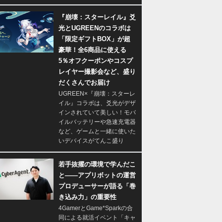
『崩壊：スターレイル』爻
光とUGREENのコラボは
「限定ギフトBOX」が超
豪華！全6商品に使える
5％オフクーポンやコスプ
レイヤー撮影会など、盛り
だくさんでお届け
UGREEN×『崩壊：スターレ
イル』コラボは、爻光がデザ
インされていて美しい！モバ
イルバッテリーや急速充電器
など、ゲームと一緒に使いた
いデバイスがてんこ盛り
若手抜擢の環境で学んだこ
と――アプリボットの運営
プロデューサーが語る「巻
き込み力」の重要性
4GamerとGame*Sparkの合
同による就活イベント「キャ