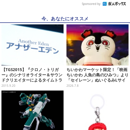
Sponsored by
今、あなたにオススメ
【TGS2015】『クロノ・トリガ
ちいかわマーケット限定！「映画
ー』のシナリオライター＆サウン
ちいかわ 人魚の島のひみつ」より
ドクリエイターによるタイムトラ
「セイレーン」ぬいぐるみLサイ
ベル冒険RPG『アナザーエデン』
ズが7月24日より予約開始
2015.9.20
2026.7.8
発表