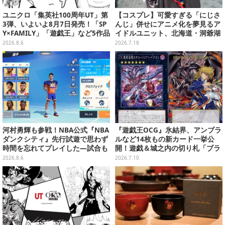
ユニクロ「集英社100周年UT」第
【コスプレ】可愛すぎる「にじさ
3弾、いよいよ8月7日発売！「SP
んじ」併せにアニメ化を夢見るア
Y×FAMILY」「遊戯王」など5作品
イドルユニット、北海道・洞爺湖
をデザイン
に花開く可憐なレイヤー10選【写
2026.8.6
2026.7.18
真46枚】
河村勇輝も参戦！NBA公式『NBA
『遊戯王OCG』氷結界、アンブラ
ダンクシティ』先行試遊で思わず
ルなど14枚もの新カード一挙公
時間を忘れてプレイした―試合も
開！遊戯＆城之内の切り札「ブラ
育成もバッシュ作るのも楽しいぞ
ック・デーモンズ・ドラゴン」も
2026.8.6
2026.7.10
新たな装いで登場