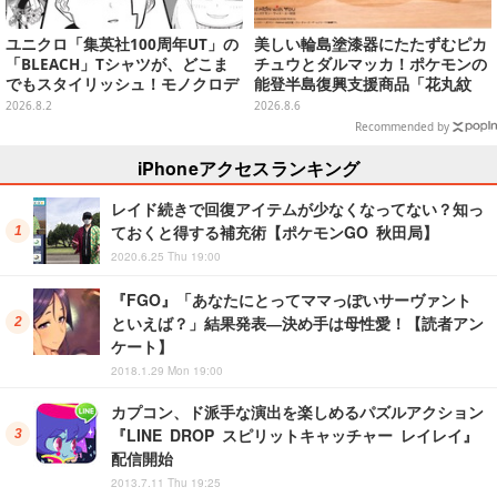
ユニクロ「集英社100周年UT」の
美しい輪島塗漆器にたたずむピカ
「BLEACH」Tシャツが、どこま
チュウとダルマッカ！ポケモンの
でもスタイリッシュ！モノクロデ
能登半島復興支援商品「花丸紋
ザインもクール
椀」が8月8日発売
2026.8.2
2026.8.6
Recommended by
iPhoneアクセスランキング
レイド続きで回復アイテムが少なくなってない？知っ
ておくと得する補充術【ポケモンGO 秋田局】
2020.6.25 Thu 19:00
『FGO』「あなたにとってママっぽいサーヴァント
といえば？」結果発表―決め手は母性愛！【読者アン
ケート】
2018.1.29 Mon 19:00
カプコン、ド派手な演出を楽しめるパズルアクション
『LINE DROP スピリットキャッチャー レイレイ』
配信開始
2013.7.11 Thu 19:25