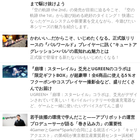
まで駆け抜けよう
『空の軌跡 the 2nd』の発売が目前に迫る今こそ、『空の
軌跡 the 1st』から遊び始める絶好のタイミング！ 快適に
なったゲームシステムや新要素を交えながら、今遊びたい
本シリーズの魅力を紹介します。
かわいい…だからこそ、いじめたくなる。正式版リリ
ースの『パルワールド』プレイヤーに訊く“キュートア
グレッション×パル”の底知れぬ魅力とは
正式版で登場する新たなパルもいじめたくなる！
『崩壊：スターレイル』爻光とUGREENのコラボは
「限定ギフトBOX」が超豪華！全6商品に使える5％オ
フクーポンやコスプレイヤー撮影会など、盛りだくさ
んでお届け
UGREEN×『崩壊：スターレイル』コラボは、爻光がデザイ
ンされていて美しい！モバイルバッテリーや急速充電器な
ど、ゲームと一緒に使いたいデバイスがてんこ盛り
若手抜擢の環境で学んだこと――アプリボットの運営
プロデューサーが語る「巻き込み力」の重要性
4GamerとGame*Sparkの合同による就活イベント「キャリ
アクエスト」の第4回が東京都立産業貿易センター浜松町