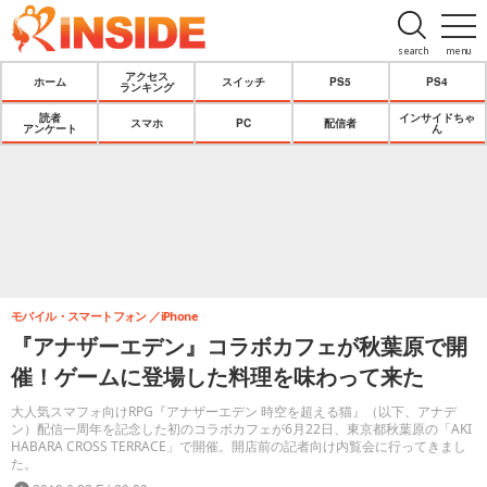
search
menu
アクセス
ホーム
スイッチ
PS5
PS4
ランキング
読者
インサイドちゃ
スマホ
PC
配信者
アンケート
ん
モバイル・スマートフォン
iPhone
『アナザーエデン』コラボカフェが秋葉原で開
催！ゲームに登場した料理を味わって来た
大人気スマフォ向けRPG『アナザーエデン 時空を超える猫』（以下、アナデ
ン）配信一周年を記念した初のコラボカフェが6月22日、東京都秋葉原の「AKI
HABARA CROSS TERRACE」で開催。開店前の記者向け内覧会に行ってきまし
た。