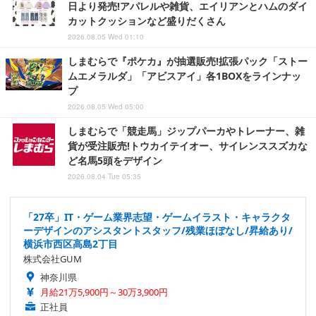
日より発売!アパレルや雑貨、エイリアンとハムのダイ
カットクッションなど盛りだくさん
2026.08.05 Wed 01:10
しまむらで『ポケカ』が抽選販売!拡張パック「ストー
ムエメラルダ」「アビスアイ」各1BOXをラインナッ
プ
2026.08.05 Wed 05:00
しまむらで「競走馬」ジップパーカやトレーナー、雑
貨が受注販売!トウカイテイオー、サイレンススズカな
ど名馬5頭をデザイン
2026.08.04 Tue 05:35
「27卒」IT・ゲーム業界志望・ゲームイラスト・キャラクタ
ーデザインのアシスタントスタッフ/残業ほぼなし/昇給あり/
横浜市西区高島2丁目
株式会社GUM
神奈川県
月給21万5,900円～30万3,900円
正社員