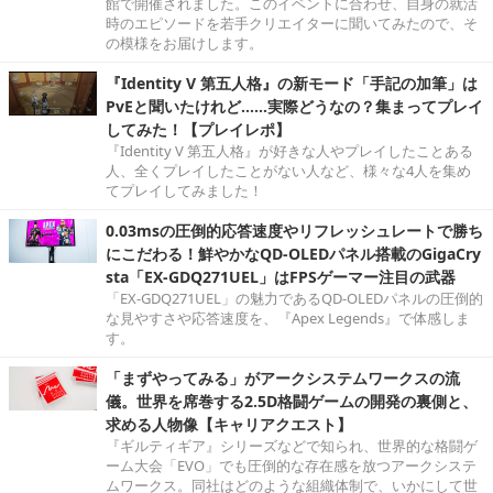
館で開催されました。このイベントに合わせ、自身の就活
時のエピソードを若手クリエイターに聞いてみたので、そ
の模様をお届けします。
『Identity V 第五人格』の新モード「手記の加筆」は
PvEと聞いたけれど……実際どうなの？集まってプレイ
してみた！【プレイレポ】
『Identity V 第五人格』が好きな人やプレイしたことある
人、全くプレイしたことがない人など、様々な4人を集め
てプレイしてみました！
0.03msの圧倒的応答速度やリフレッシュレートで勝ち
にこだわる！鮮やかなQD-OLEDパネル搭載のGigaCry
sta「EX-GDQ271UEL」はFPSゲーマー注目の武器
「EX-GDQ271UEL」の魅力であるQD-OLEDパネルの圧倒的
な見やすさや応答速度を、『Apex Legends』で体感しま
す。
「まずやってみる」がアークシステムワークスの流
儀。世界を席巻する2.5D格闘ゲームの開発の裏側と、
求める人物像【キャリアクエスト】
『ギルティギア』シリーズなどで知られ、世界的な格闘ゲ
ーム大会「EVO」でも圧倒的な存在感を放つアークシステ
ムワークス。同社はどのような組織体制で、いかにして世