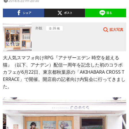
2018.6.22 Fri 20:30
シェア
ポスト
送る
外観
全 26 枚
拡大写真
大人気スマフォ向けRPG『アナザーエデン 時空を超える
猫』（以下、アナデン）配信一周年を記念した初のコラボ
カフェが6月22日、東京都秋葉原の「AKIHABARA CROSS T
ERRACE」で開催。開店前の記者向け内覧会に行ってきまし
た。