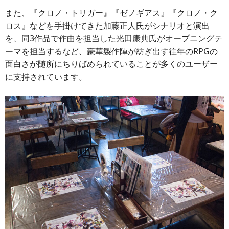
また、『クロノ・トリガー』『ゼノギアス』『クロノ・ク
ロス』などを手掛けてきた加藤正人氏がシナリオと演出
を、同3作品で作曲を担当した光田康典氏がオープニングテ
ーマを担当するなど、豪華製作陣が紡ぎ出す往年のRPGの
面白さが随所にちりばめられていることが多くのユーザー
に支持されています。