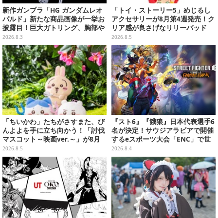
新作ガンプラ「HG ガンダムレオ
「トイ・ストーリー5」めじるし
パルド」新たな商品画像が一挙お
アクセサリーが8月第4週発売！ク
披露目！巨大ガトリング、胸部や
リア感が良さげなリリーパッド
肩武装のハッチ展開までたっぷり
や、ジェシーなど全5種ラインナ
2026.8.3
2026.8.5
11枚
ップ
「ちいかわ」たちがさすまた、び
『スト6』『餓狼』日本代表選手6
んよよを手に立ち向かう！「討伐
名が決定！サウジアラビアで開催
マスコット～映画ver.～」が8月
するeスポーツ大会「ENC」で世
中旬より順次展開
界に挑む
2026.8.5
2026.8.4