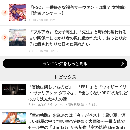
『FGO』一番好きな褐色サーヴァントは誰？(女性編)
【読者アンケート】
2018.2.20 Tue 12:15
『ブルアカ』で女子高生に「先生」と呼ばれ慕われる
甘い関係ーしっかり者の尻に敷かれたり、おっとり女
子に癒されたりな日々に溺れたい
2021.2.15 Mon 12:00
ランキングをもっと見る
トピックス
「冒険は楽しいものだ」 ─『FF11』と『ウィザードリ
ィ ヴァリアンツ ダフネ』、"優しくないRPG"の沼にど
っぷり沈んだ4人の話
ふたつの沼の住人たちが語る奥深さとは。
『空の軌跡』を遊ぶのは「今」がベスト！暑い夏、涼
しい部屋の中で“青い空”が似合う大冒険へ―最安値で
セール中の『the 1st』から新作『空の軌跡 the 2nd』